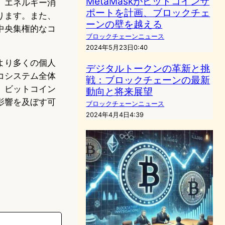
MetaMaskがビットコインサ
、エネルギー消
ポートを計画、ブロックチェ
ります。また、
ーンの壁を越える
中央集権的なコ
ブロックチェーンニュース
2024年5月23日0:40
より多くの個人
デジタルトークンの革新と挑
コシステム全体
戦：ブロックチェーンの最新
、ビットコイン
動向と将来展望
影響を及ぼす可
ブロックチェーンニュース
2024年4月4日4:39