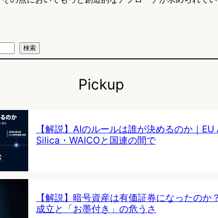
検索
Pickup
【解説】AIのルールは誰が決めるのか｜EU AI 
Silica・WAICOと国連の間で
【解説】暗号資産は有価証券になったのか
成立と「お墨付き」の危うさ