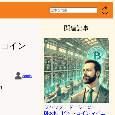
検
索
関連記事
トコイン
admin
1
ジャック・ドーシーの
Block、ビットコインマイニ