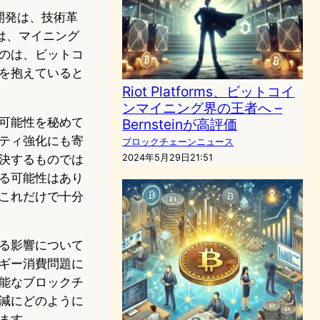
開発は、技術革
は、マイニング
のは、ビットコ
を抱えていると
Riot Platforms、ビットコイ
ンマイニング界の王者へ –
可能性を秘めて
Bernsteinが高評価
ティ強化にも寄
ブロックチェーンニュース
2024年5月29日21:51
決するものでは
る可能性はあり
これだけで十分
る影響について
ギー消費問題に
能なブロックチ
減にどのように
ます。