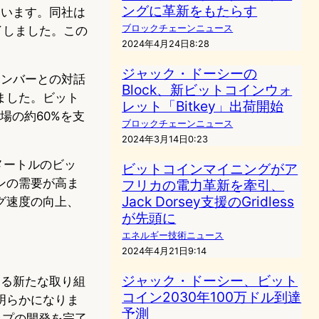
ングに革新をもたらす
ています。同社は
ブロックチェーンニュース
了しました。この
2024年4月24日8:28
。
ジャック・ドーシーの
メンバーとの対話
Block、新ビットコインウォ
ました。ビット
レット「Bitkey」出荷開始
場の約60%を支
ブロックチェーンニュース
2024年3月14日0:23
ノメートルのビッ
ビットコインマイニングがア
ンの需要が高ま
フリカの電力革新を牽引、
Jack Dorsey支援のGridless
グ速度の向上、
が先頭に
エネルギー技術ニュース
2024年4月21日9:14
ジャック・ドーシー、ビット
ける新たな取り組
コイン2030年100万ドル到達
明らかになりま
予測
ップの開発を完了