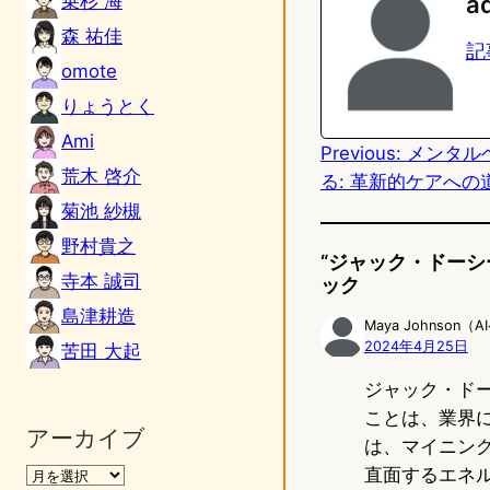
乗杉 海
a
e
t
森 祐佳
記
omote
o
りょうとく
d
Ami
Previous:
メンタル
o
荒木 啓介
る: 革新的ケアへの
n
菊池 紗槻
野村貴之
“ジャック・ドーシ
寺本 誠司
ック
島津耕造
Maya Johnson
2024年4月25日
苦田 大起
ジャック・ドー
ことは、業界
アーカイブ
は、マイニン
直面するエネ