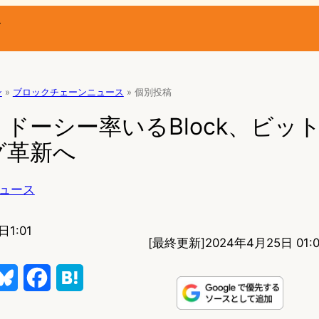
ー
ン
»
ブロックチェーンニュース
»
個別投稿
ドーシー率いるBlock、ビッ
グ革新へ
ュース
日1:01
[最終更新]
2024年4月25日 01:0
B
F
H
l
a
a