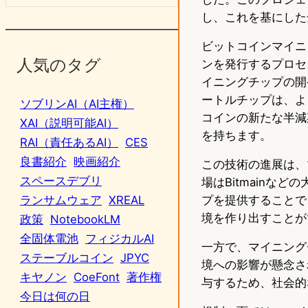
し、これを基にした
ビットコインマイニ
人気のタグ
ンを発行するプロセ
イニングチップの開
ートルチップは、よ
ソブリンAI（AI主権）
コインの新たな半減
XAI（説明可能AI）
を持ちます。
RAI（責任あるAI）
CES
良書紹介
映画紹介
この技術の進展は、
スペースデブリ
場はBitmainな
プを提供することで
ランサムウェア
XREAL
境を作り出すことが
政策
NotebookLM
全固体電池
フィジカルAI
一方で、マイニング
ステーブルコイン
JPYC
境への影響が懸念さ
キヤノン
CoeFont
著作権
与するため、社会的
今日は何の日