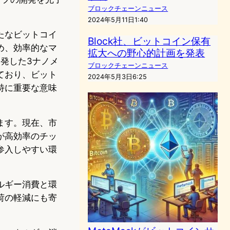
ブロックチェーンニュース
2024年5月11日1:40
たなビットコイ
Block社、ビットコイン保有
め、効率的なマ
拡大への野心的計画を発表
開発した3ナノメ
ブロックチェーンニュース
ており、ビット
2024年5月3日6:25
特に重要な意味
ます。現在、市
者が高効率のチッ
参入しやすい環
ルギー消費と環
荷の軽減にも寄