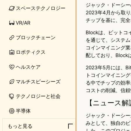
ジャック・ドーシー
n
s
スペーステクノロジー
2023年4月から
e
t
チップを基に、完全
VR/AR
o
Blockは、ビッ
ブロックチェーン
d
を通じて、システム
コインマイニング業界
o
ロボティクス
配しており、Blo
n
ヘルスケア
2023年5月には、
トコインマイニング
マルチスピーシーズ
る中でチップの効率
コストの削減、信頼
テクノロジーと社会
【ニュース解
半導体
ジャック・ドーシー
みとして、独自のビ
もっと見る
した。このプロジェ