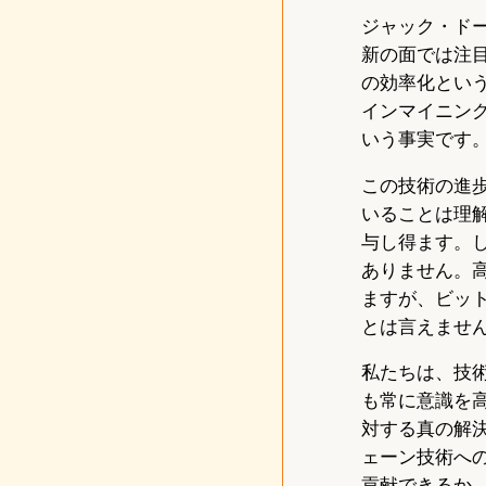
ジャック・ドー
新の面では注
の効率化とい
インマイニン
いう事実です
この技術の進
いることは理
与し得ます。
ありません。
ますが、ビッ
とは言えませ
私たちは、技
も常に意識を
対する真の解
ェーン技術へ
貢献できるか