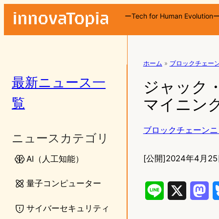
ーTech for Human Evolution
ホーム
»
ブロックチェー
最新ニュース一
ジャック・
覧
マイニン
ブロックチェーンニ
ニュースカテゴリ
[公開]
2024年4月25
AI（人工知能）
量子コンピューター
L
X
M
サイバーセキュリティ
i
a