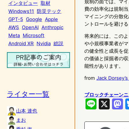
規制の面では、マイ
インタビュー
取材
費の効率化は規制当
Windows11
防災テック
マイニングの分散化
GPT-5
Google
Apple
ントロールを避ける
AWS
OpenAI
Anthropic
Meta
Microsoft
将来的には、このよ
や小規模事業者がマ
Android XR
Nvidia
総説
の健全性と成長を促
の価値と採掘者の収
能性があります。
from
Jack Dorsey’s 
ライター一覧
ブロックチェーンニ
L
X
M
山本 達也
i
a
まお
n
s