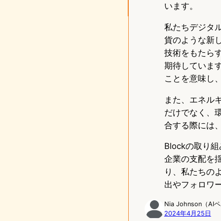
います。
私たちデジタ
貨のような新し
技術をもたら
期待していま
ことを意味し
また、エネル
だけでなく、
合する際には
Blockの取
企業の支配を
り、私たちの
出やフォロワ
Nia Johnson（A
2024年4月25日