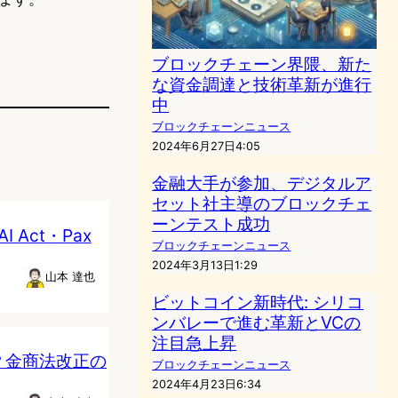
ブロックチェーン界隈、新た
な資金調達と技術革新が進行
中
ブロックチェーンニュース
2024年6月27日4:05
金融大手が参加、デジタルア
セット社主導のブロックチェ
ーンテスト成功
Act・Pax
ブロックチェーンニュース
2024年3月13日1:29
山本 達也
ビットコイン新時代: シリコ
ンバレーで進む革新とVCの
注目急上昇
？金商法改正の
ブロックチェーンニュース
2024年4月23日6:34