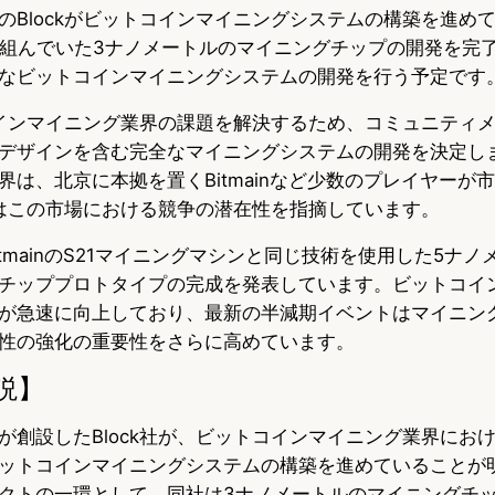
のBlockがビットコインマイニングシステムの構築を進め
u
c
t
取り組んでいた3ナノメートルのマイニングチップの開発を完
e
e
e
なビットコインマイニングシステムの開発を行う予定です
s
b
n
トコインマイニング業界の課題を解決するため、コミュニティ
k
o
a
デザインを含む完全なマイニングシステムの開発を決定し
は、北京に本拠を置くBitmainなど少数のプレイヤーが市
y
o
ckはこの市場における競争の潜在性を指摘しています。
k
BitmainのS21マイニングマシンと同じ技術を使用した5ナ
チッププロトタイプの完成を発表しています。ビットコイ
が急速に向上しており、最新の半減期イベントはマイニン
性の強化の重要性をさらに高めています。
説】
が創設したBlock社が、ビットコインマイニング業界にお
ットコインマイニングシステムの構築を進めていることが
クトの一環として、同社は3ナノメートルのマイニングチ