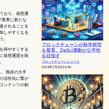
ており、仮想通
グ業界に新たな
進されることを
加しやすくなる
う。
ブロックチェーンが科学研究
を得やすくする
を変革、DeSci運動が公平性
を目指す
に仮想通貨を統
。
ブロックチェーンニュース
2024年7月2日23:40
し、既存の大手
の活性化に繋が
コンテンツの創