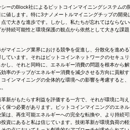
シーのBlock社によるビットコインマイニングシステムの
目に値します。特に3ナノメートルマイニングチップの開発
う点で大きな進歩です。しかし、私たちが忘れてはならない
グが持続可能性と環境保護の観点から依然として大きな課題
。
歩がマイニング業界における競争を促進し、分散化を進める
解しています。それはビットコインネットワークのセキュリ
しかし、それと同時に、エネルギー消費の問題を根本から解
高効率のチップがエネルギー消費を減少させる方向に貢献す
トコインマイニングの全体的な環境への影響を考慮すると、
ん。
術革新がもたらす利益を評価する一方で、それが環境に与え
高く保つ必要があります。ビットコインマイニングのエネル
決策は、再生可能エネルギーへの完全な転換や、より持続可
の投資にあると私は信じています。技術革新が環境負荷の軽
、その点においてもっと創造的なアプローチが求められてい