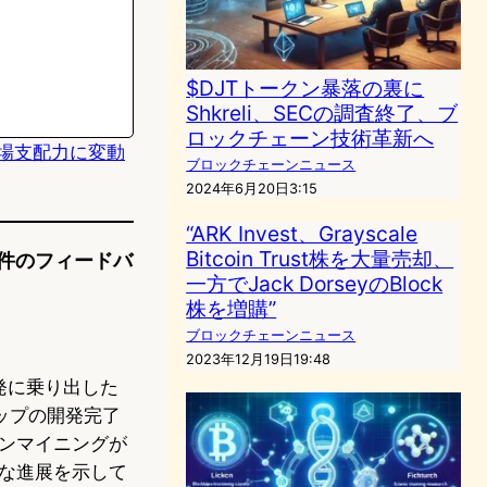
$DJTトークン暴落の裏に
Shkreli、SECの調査終了、ブ
ロックチェーン技術革新へ
市場支配力に変動
ブロックチェーンニュース
2024年6月20日3:15
“ARK Invest、Grayscale
Bitcoin Trust株を大量売却、
2件のフィードバ
一方でJack DorseyのBlock
株を増購”
ブロックチェーンニュース
2023年12月19日19:48
発に乗り出した
ップの開発完了
ンマイニングが
な進展を示して