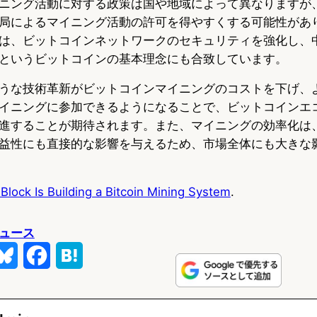
ニング活動に対する政策は国や地域によって異なりますが
局によるマイニング活動の許可を得やすくする可能性があ
は、ビットコインネットワークのセキュリティを強化し、
というビットコインの基本理念にも合致しています。
うな技術革新がビットコインマイニングのコストを下げ、
イニングに参加できるようになることで、ビットコインエ
進することが期待されます。また、マイニングの効率化は
益性にも直接的な影響を与えるため、市場全体にも大きな
Block Is Building a Bitcoin Mining System
.
ュース
B
F
H
l
a
a
u
c
t