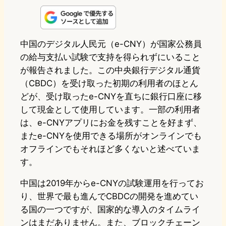
n
s
u
c
t
e
t
e
e
e
中国のデジタル人民元（e-CNY）が国家公務員
の給与支払い試験で支持を得られずにいること
o
s
b
n
が報告されました。この中央銀行デジタル通貨
d
k
o
a
（CBDC）を受け取った初期の利用者のほとん
o
y
o
どが、受け取ったe-CNYを直ちに銀行口座に移
して現金として使用しています。一部の利用者
n
k
は、e-CNYアプリにお金を残すことを好まず、
またe-CNYを使用できる場所がオンラインでも
オフラインでもそれほど多くないと述べていま
す。
中国は2019年からe-CNYの試験運用を行ってお
り、世界で最も進んでCBDCの開発を進めてい
る国の一つですが、国家的な導入のタイムライ
ンはまだありません。また、ブロックチェーン