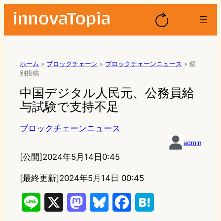
ホーム
»
ブロックチェーン
»
ブロックチェーンニュース
»
個
別投稿
中国デジタル人民元、公務員給
与試験で支持不足
ブロックチェーンニュース
admin
[公開]
2024年5月14日0:45
[最終更新]
2024年5月14日 00:45
L
X
M
B
F
H
i
a
l
a
a