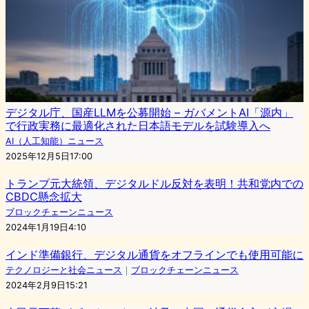
デジタル庁、国産LLMを公募開始 – ガバメントAI「源内」
で行政実務に最適化された日本語モデルを試験導入へ
AI（人工知能）ニュース
2025年12月5日17:00
トランプ元大統領、デジタルドル反対を表明！共和党内での
CBDC懸念拡大
ブロックチェーンニュース
2024年1月19日4:10
インド準備銀行、デジタル通貨をオフラインでも使用可能に
テクノロジーと社会ニュース
｜
ブロックチェーンニュース
2024年2月9日15:21