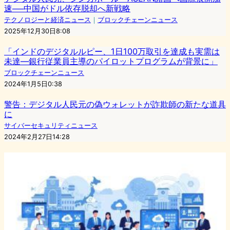
速──中国がドル依存脱却へ新戦略
テクノロジーと経済ニュース
｜
ブロックチェーンニュース
2025年12月30日8:08
「インドのデジタルルピー、1日100万取引を達成も実需は
未達―銀行従業員主導のパイロットプログラムが背景に」
ブロックチェーンニュース
2024年1月5日0:38
警告：デジタル人民元の偽ウォレットが詐欺師の新たな道具
に
サイバーセキュリティニュース
2024年2月27日14:28