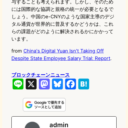
与することも考えられます。しかし、そのため
には国際的な協調と規格の統一が必要となるで
しょう。中国のe-CNYのような国家主導のデジ
タル通貨が世界的に普及するかどうかは、これ
らの課題がどのように解決されるかにかかって
います。
from
China's Digital Yuan Isn't Taking Off
Despite State Employee Salary Trial: Report
.
ブロックチェーンニュース
L
X
M
B
F
H
i
a
l
a
a
n
s
u
c
t
e
t
e
e
e
admin
o
s
b
n