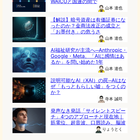
WAICOと国連の間で
山本 達也
【解説】暗号資産は有価証券にな
ったのか？金商法改正の成立と
「お墨付き」の危うさ
山本 達也
AI福祉研究が主流へ─Anthropic・
Google・Meta、「AIに感情はあ
るか」を問い始めた1年
山本 達也
説明可能なAI（XAI）の罠─AIはな
ぜ「もっともらしい嘘」をつくの
か？
寺本 誠司
発声なき発話「サイレントスピー
チ」4つのアプローチと現在地｜
筋電位、超音波、口唇読み、脳波
りょうとく