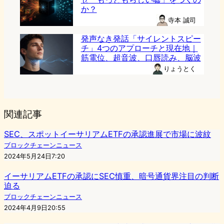
か？
寺本 誠司
発声なき発話「サイレントスピー
チ」4つのアプローチと現在地｜
筋電位、超音波、口唇読み、脳波
りょうとく
関連記事
SEC、スポットイーサリアムETFの承認進展で市場に波紋
ブロックチェーンニュース
2024年5月24日7:20
イーサリアムETFの承認にSEC慎重、暗号通貨界注目の判断
迫る
ブロックチェーンニュース
2024年4月9日20:55