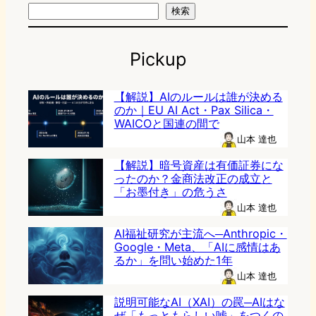
検索
Pickup
【解説】AIのルールは誰が決める
のか｜EU AI Act・Pax Silica・
WAICOと国連の間で
山本 達也
【解説】暗号資産は有価証券にな
ったのか？金商法改正の成立と
「お墨付き」の危うさ
山本 達也
AI福祉研究が主流へ─Anthropic・
Google・Meta、「AIに感情はあ
るか」を問い始めた1年
山本 達也
説明可能なAI（XAI）の罠─AIはな
ぜ「もっともらしい嘘」をつくの