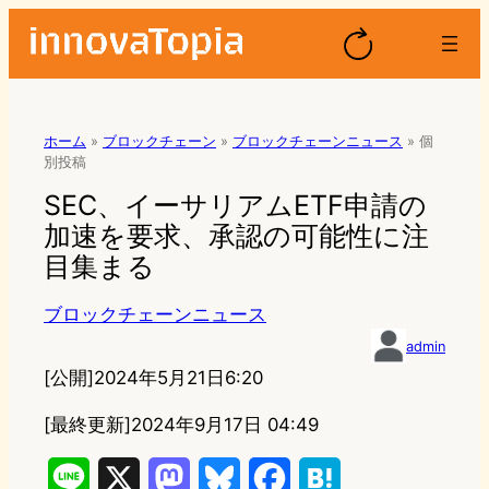
ホーム
»
ブロックチェーン
»
ブロックチェーンニュース
»
個
別投稿
SEC、イーサリアムETF申請の
加速を要求、承認の可能性に注
目集まる
ブロックチェーンニュース
admin
[公開]
2024年5月21日6:20
[最終更新]
2024年9月17日 04:49
L
X
M
B
F
H