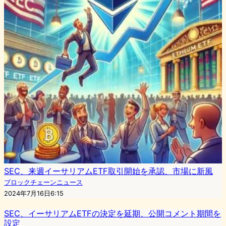
SEC、来週イーサリアムETF取引開始を承認、市場に新風
ブロックチェーンニュース
2024年7月16日6:15
SEC、イーサリアムETFの決定を延期、公開コメント期間を
設定