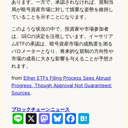
あります。一方で、承認されなければ、規制当
局が暗号資産市場に対して慎重な姿勢を維持し
ていることを示すことになります。
このような状況の中で、投資家や市場参加者
は、SECの決定を注視しています。イーサリア
ムETFの承認は、暗号資産市場の成熟度を測る
バロメーターとなり、将来的な規制の方向性や
市場の成長に大きな影響を与えることが予想さ
れます。
from
Ether ETFs Filing Process Sees Abrupt
Progress, Though Approval Not Guaranteed:
Sources
.
ブロックチェーンニュース
L
X
M
B
F
H