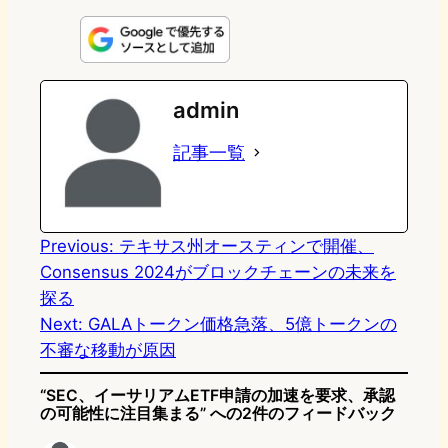
i
a
l
a
a
n
s
u
c
t
e
t
e
e
e
admin
o
s
b
n
記事一覧
d
k
o
a
o
y
o
n
k
Previous:
テキサス州オースティンで開催、
Consensus 2024がブロックチェーンの未来を
探る
Next:
GALAトークン価格急落、5億トークンの
不審な移動が原因
“SEC、イーサリアムETF申請の加速を要求、承認
の可能性に注目集まる” への2件のフィードバック