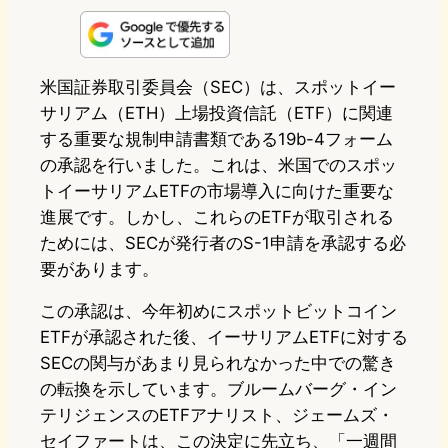
n
s
u
c
t
e
t
e
e
e
米国証券取引委員会（SEC）は、スポットイー
サリアム（ETH）上場投資信託（ETF）に関連
o
s
b
n
する重要な規制申請書類である19b-4フォーム
d
k
o
a
の承認を行いました。これは、米国でのスポッ
o
y
o
トイーサリアムETFの市場導入に向けた重要な
進展です。しかし、これらのETFが取引される
n
k
ためには、SECが発行者のS-1申請を承認する必
要があります。
この承認は、今年初めにスポットビットコイン
ETFが承認された後、イーサリアムETFに対する
SECの関与があまり見られなかった中での驚き
の転換を示しています。ブルームバーグ・イン
テリジェンスのETFアナリスト、ジェームズ・
セイファートは、この決定に先立ち、「一週間