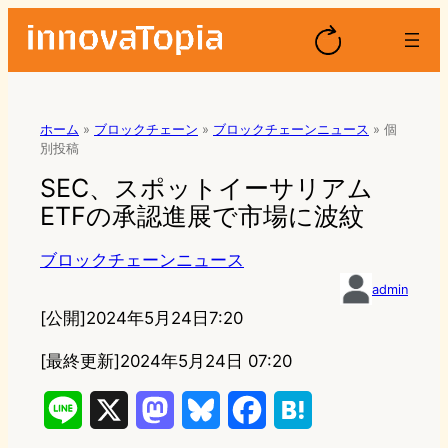
ホーム
»
ブロックチェーン
»
ブロックチェーンニュース
»
個
別投稿
SEC、スポットイーサリアム
ETFの承認進展で市場に波紋
ブロックチェーンニュース
admin
[公開]
2024年5月24日7:20
[最終更新]
2024年5月24日 07:20
L
X
M
B
F
H
i
a
l
a
a