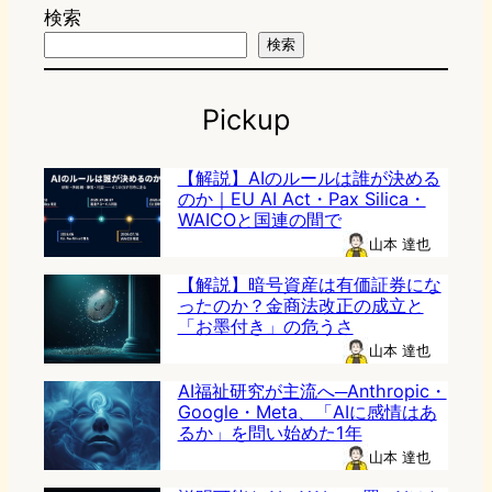
検索
検索
Pickup
【解説】AIのルールは誰が決める
のか｜EU AI Act・Pax Silica・
WAICOと国連の間で
山本 達也
【解説】暗号資産は有価証券にな
ったのか？金商法改正の成立と
「お墨付き」の危うさ
山本 達也
AI福祉研究が主流へ─Anthropic・
Google・Meta、「AIに感情はあ
るか」を問い始めた1年
山本 達也