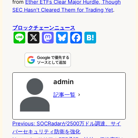
from
Ether ETFs Clear Major Hurdle, Though
SEC Hasn't Cleared Them for Trading Yet
.
ブロックチェーンニュース
L
X
M
B
F
H
i
a
l
a
a
n
s
u
c
t
e
t
e
e
e
admin
o
s
b
n
記事一覧
d
k
o
a
o
y
o
n
k
Previous:
SOCRadarが2500万ドル調達、サイ
バーセキュリティ防衛を強化