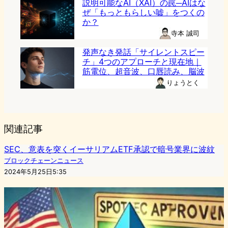
説明可能なAI（XAI）の罠─AIはな
ぜ「もっともらしい嘘」をつくの
か？
寺本 誠司
発声なき発話「サイレントスピー
チ」4つのアプローチと現在地｜
筋電位、超音波、口唇読み、脳波
りょうとく
関連記事
SEC、意表を突くイーサリアムETF承認で暗号業界に波紋
ブロックチェーンニュース
2024年5月25日5:35