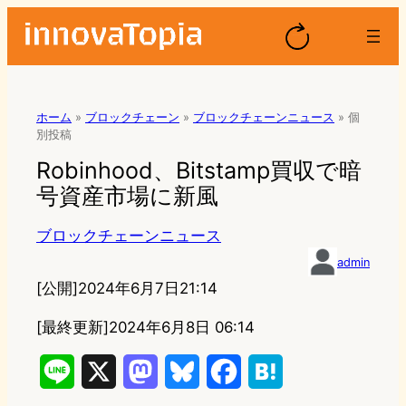
ホーム
»
ブロックチェーン
»
ブロックチェーンニュース
»
個
別投稿
Robinhood、Bitstamp買収で暗
号資産市場に新風
ブロックチェーンニュース
admin
[公開]
2024年6月7日21:14
[最終更新]
2024年6月8日 06:14
L
X
M
B
F
H
i
a
l
a
a