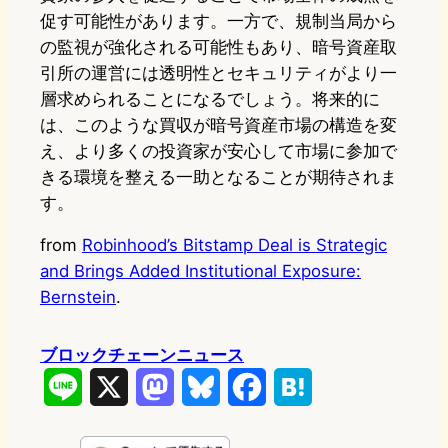
促す可能性があります。一方で、規制当局から
の監視が強化される可能性もあり、暗号資産取
引所の運営には透明性とセキュリティがより一
層求められることになるでしょう。将来的に
は、このような買収が暗号資産市場の構造を変
え、より多くの投資家が安心して市場に参加で
きる環境を整える一助となることが期待されま
す。
from
Robinhood’s Bitstamp Deal is Strategic
and Brings Added Institutional Exposure:
Bernstein
.
ブロックチェーンニュース
L
X
M
B
F
H
i
a
l
a
a