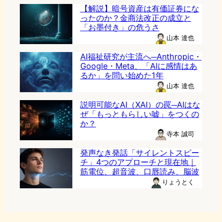
【解説】暗号資産は有価証券にな
ったのか？金商法改正の成立と
「お墨付き」の危うさ
山本 達也
AI福祉研究が主流へ─Anthropic・
Google・Meta、「AIに感情はあ
るか」を問い始めた1年
山本 達也
説明可能なAI（XAI）の罠─AIはな
ぜ「もっともらしい嘘」をつくの
か？
寺本 誠司
発声なき発話「サイレントスピー
チ」4つのアプローチと現在地｜
筋電位、超音波、口唇読み、脳波
りょうとく