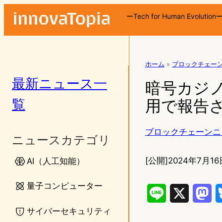
ーTech for Human Evolution
ホーム
»
ブロックチェー
最新ニュース一
暗号カジノ
覧
用で報告
ブロックチェーンニ
ニュースカテゴリ
[公開]
2024年7月16
AI（人工知能）
量子コンピューター
L
X
M
サイバーセキュリティ
i
a