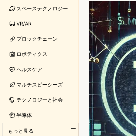
n
s
スペーステクノロジー
e
t
VR/AR
o
ブロックチェーン
d
o
ロボティクス
n
ヘルスケア
マルチスピーシーズ
テクノロジーと社会
半導体
もっと見る