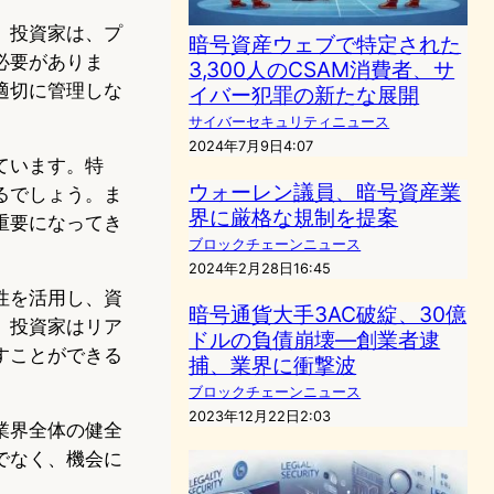
。投資家は、プ
暗号資産ウェブで特定された
必要がありま
3,300人のCSAM消費者、サ
適切に管理しな
イバー犯罪の新たな展開
サイバーセキュリティニュース
2024年7月9日4:07
ています。特
ウォーレン議員、暗号資産業
るでしょう。ま
界に厳格な規制を提案
重要になってき
ブロックチェーンニュース
2024年2月28日16:45
性を活用し、資
暗号通貨大手3AC破綻、30億
、投資家はリア
ドルの負債崩壊―創業者逮
すことができる
捕、業界に衝撃波
ブロックチェーンニュース
2023年12月22日2:03
業界全体の健全
でなく、機会に