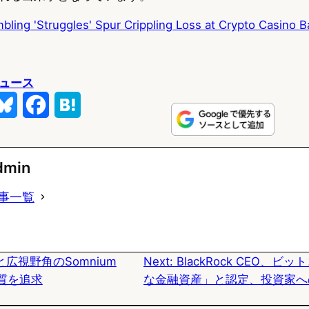
bling 'Struggles' Spur Crippling Loss at Crypto Casino 
ュース
B
F
H
l
a
a
u
c
t
dmin
e
e
e
事一覧
s
b
n
k
o
a
広視野角のSomnium
Next:
BlackRock CEO、
y
o
質を追求
な金融資産」と認定、投資家へ
k