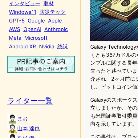
インタビュー
取材
Windows11
防災テック
GPT-5
Google
Apple
AWS
OpenAI
Anthropic
Meta
Microsoft
Android XR
Nvidia
総説
Galaxy Techno
くとも367万ドル
ンブルに関する長年
失ったと述べています
介され、2ヶ月前に
し、ビットコイン価
ライター一覧
Galaxyのスポークス
立しましたが、その
も米国証券取引委員
まお
向を示しています。
山本 達也
この事件は、ブロッ