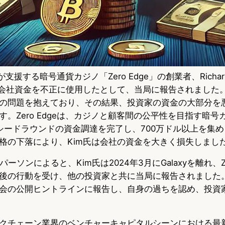
logyが支援する暗号通貨カジノ「Zero Edge」の創業者、Richa
の会社資金を不正に使用したとして、当局に報告されました。
の問題を抱えており、その結果、投資家の資金の大部分を
。Zero Edgeは、カジノと顧客間の公平性を目指す暗号
シードラウンドの資金調達を完了し、700万ドル以上を集
格の下落により、Kim氏は会社の資金を大きく損失しまし
パーソンによると、Kim氏は2024年3月にGalaxyを離れ、Ze
後の行動を受け、他の投資家と共に当局に報告されました。
会の公開ヒントラインに報告し、自身の過ちを認め、投資
クチェーン業界のベンチャーキャピタルシーンにおける最