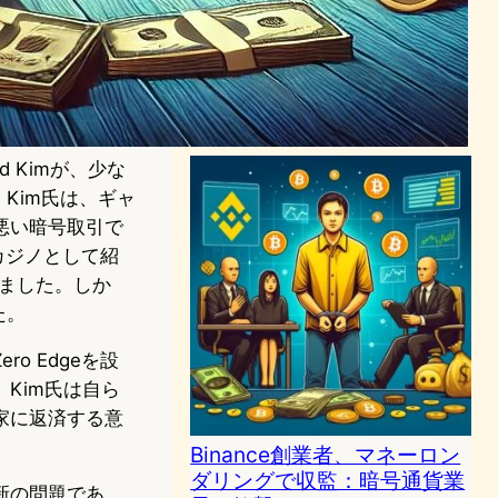
の有罪認め解散後に顧客出金
停止―ダークネット犯罪資金
処理の末路
ブロックチェーンニュース
2023年12月28日16:04
rd Kimが、少な
Kim氏は、ギャ
悪い暗号取引で
カジノとして紹
めました。しか
た。
ro Edgeを設
Kim氏は自ら
家に返済する意
Binance創業者、マネーロン
ダリングで収監：暗号通貨業
新の問題であ