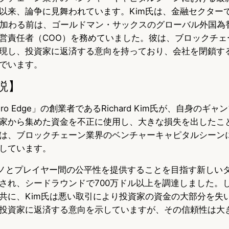
以来、論争に見舞われています。Kim氏は、金融セクター
xyに加わる前は、ゴールドマン・サックスのグローバル外国
営責任者（COO）を務めていました。彼は、ブロックチェ
現し、投資家に返済する意向を持っており、会社を閉鎖す
でいます。
説】
o Edge」の創業者であるRichard Kim氏が、自身のギ
家から集めた資金を不正に使用し、大きな損失を出したこ
は、ブロックチェーン業界のベンチャーキャピタルシーン
しています。
、カジノとプレイヤー間の公平性を提供することを目指す新しい
され、シードラウンドで700万ドル以上を調達しました。
共に、Kim氏は悪い取引により投資家の資金の大部分を失
投資家に返済する意向を示していますが、その信頼性は大