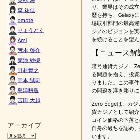
乗杉 海
り、業界はその成立
森 祐佳
歴を持ち、Gala
omote
場取引部門の最高運
りょうとく
ジノのビジョンを実
を続けることを望ん
Ami
荒木 啓介
【ニュース解
菊池 紗槻
暗号通貨カジノ「Zer
野村貴之
る問題を抱え、投資
寺本 誠司
りました。この事件
島津耕造
の問題を浮き彫りに
苦田 大起
Zero Edgeは
貨カジノとして紹介
コイン価格の下落と
アーカイブ
自身の過ちを認め、
います。