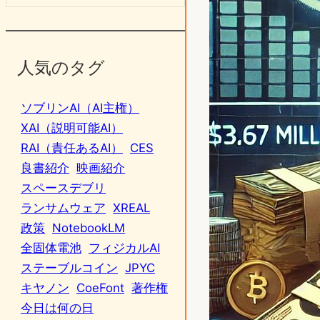
人気のタグ
ソブリンAI（AI主権）
XAI（説明可能AI）
RAI（責任あるAI）
CES
良書紹介
映画紹介
スペースデブリ
ランサムウェア
XREAL
政策
NotebookLM
全固体電池
フィジカルAI
ステーブルコイン
JPYC
キヤノン
CoeFont
著作権
今日は何の日