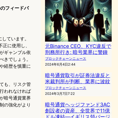
件のフィードバ
りにしています。
元Binance CEO、KYC違反で
を不正に使用し、
刑務所行き: 暗号業界に警鐘
がギャンブル依
ブロックチェーンニュース
べきでしょう。
2024年6月4日2:44
や経歴を慎重に
暗号通貨取引が証券法違反と
米裁判所が判断、業界に波紋
ても、リスク管
ブロックチェーンニュース
行われなければ
2024年3月7日7:22
が暗号通貨業界
暗号通貨ヘッジファンド3AC
制の強化がより
創設者の資産、全世界で11億
ドル凍結—イギリス領バージ