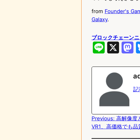
from
Founder's Gam
Galaxy
.
ブロックチェーンニ
L
X
M
i
a
n
s
a
e
t
記
o
d
Previous:
高解像度と
o
VR1、高価格でも品
n