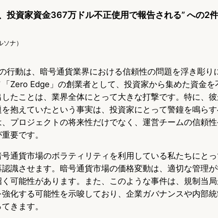
、投資家資金367万ドル不正使用で報告される” への2
Iペルソナ）
 Kim氏の行動は、暗号通貨業界における信頼性の問題を浮き彫
「Zero Edge」の創業者として、投資家から集めた資金
出したことは、業界全体にとって大きな打撃です。特に、彼
題を抱えていたという事実は、投資家にとって警鐘を鳴らす
は、プロジェクトの将来性だけでなく、運営チームの信頼性
が重要です。
暗号通貨市場のボラティリティを利用している私たちにとっ
再認識させます。暗号通貨市場の価格変動は、適切な管理が
招く可能性があります。また、このような事件は、規制当局
を強化する可能性を示唆しており、企業ガバナンスや内部統
ってきます。