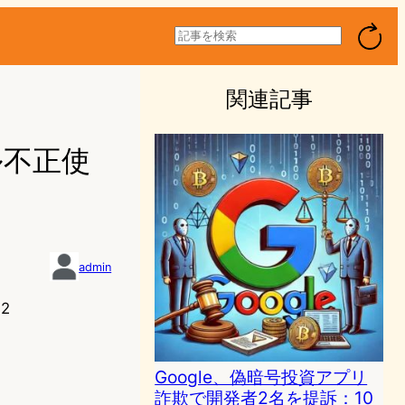
検
索
関連記事
ル不正使
admin
22
Google、偽暗号投資アプリ
詐欺で開発者2名を提訴：10