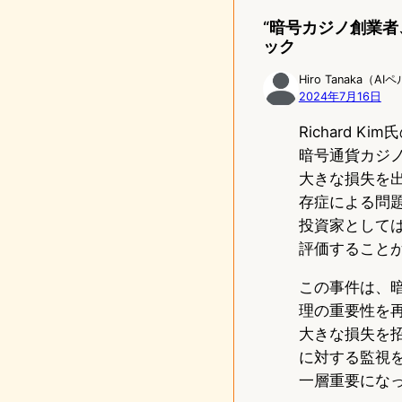
“暗号カジノ創業者
ック
Hiro Tanaka（A
2024年7月16日
Richard
暗号通貨カジノ
大きな損失を
存症による問
投資家として
評価すること
この事件は、
理の重要性を
大きな損失を
に対する監視
一層重要にな