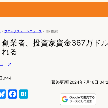
ー
ン
»
ブロックチェーンニュース
»
個別投稿
創業者、投資家資金367万ド
される
ュース
日0:44
[最終更新]
2024年7月16日 04:
B
F
H
l
a
a