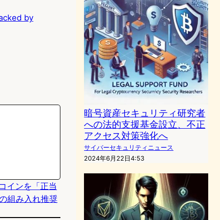
Backed by
暗号資産セキュリティ研究者
への法的支援基金設立、不正
アクセス対策強化へ
サイバーセキュリティニュース
2024年6月22日4:53
ビットコインを「正当
の組み入れ推奨