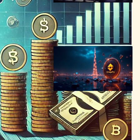
暗号資産犯罪、350億ドルが
犯罪者の手に – TRM Labsレ
ポート発表
ブロックチェーンニュース
2024年3月27日21:19
暗号資産詐欺OmegaPro事
件、16カ月300%約束で945
億円詐取の2人起訴
ブロックチェーンニュース
2025年7月9日12:00
Bitzlato取引所、共同創設者