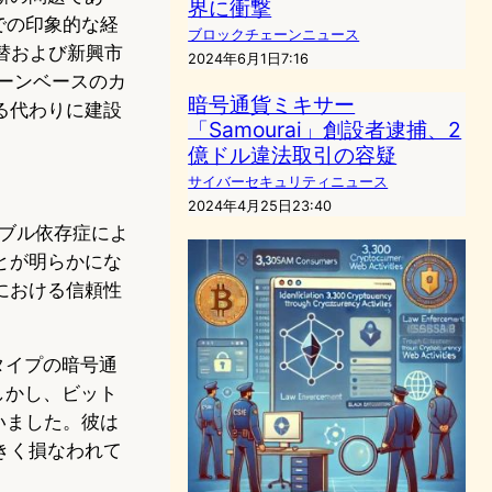
界に衝撃
での印象的な経
ブロックチェーンニュース
為替および新興市
2024年6月1日7:16
ーンベースのカ
暗号通貨ミキサー
る代わりに建設
「Samourai」創設者逮捕、2
億ドル違法取引の容疑
サイバーセキュリティニュース
2024年4月25日23:40
ャンブル依存症によ
とが明らかにな
における信頼性
タイプの暗号通
しかし、ビット
いました。彼は
きく損なわれて