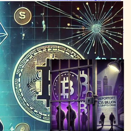
万人被害に
サイバーセキュリティニュース
2024年4月8日16:14
暗号資産詐欺、米国で損失39
億ドルに急増－FBIが警鐘
ブロックチェーンニュース
2024年3月9日3:09