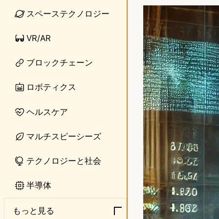
n
s
スペーステクノロジー
e
t
VR/AR
o
ブロックチェーン
d
o
ロボティクス
n
ヘルスケア
マルチスピーシーズ
テクノロジーと社会
半導体
もっと見る