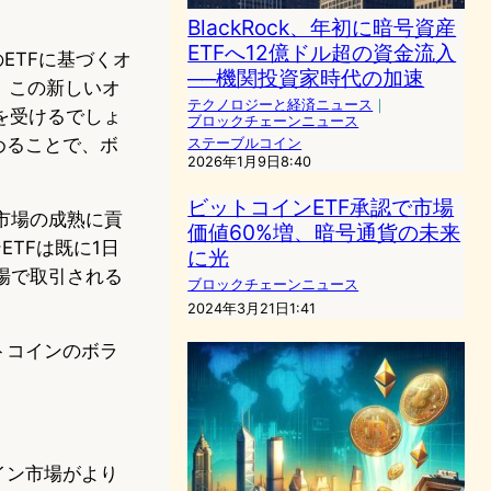
BlackRock、年初に暗号資産
ETFへ12億ドル超の資金流入
ETFに基づくオ
──機関投資家時代の加速
。この新しいオ
テクノロジーと経済ニュース
｜
を受けるでしょ
ブロックチェーンニュース
めることで、ボ
ステーブルコイン
2026年1月9日8:40
ビットコインETF承認で市場
ン市場の成熟に貢
価値60%増、暗号通貨の未来
TFは既に1日
に光
場で取引される
ブロックチェーンニュース
2024年3月21日1:41
トコインのボラ
。
イン市場がより