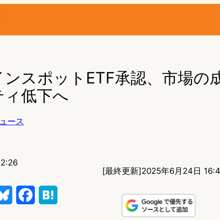
ー
ンスポットETF承認、市場の
ティ低下へ
ュース
2:26
[最終更新]
2025年6月24日 16:
B
F
H
l
a
a