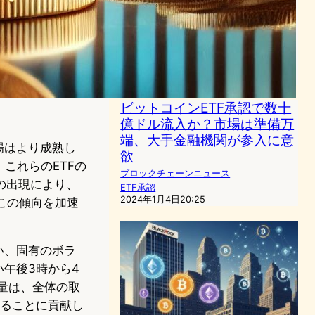
ク、ビットコインETFの修正
提案で規制当局の期待に応え
る”
ブロックチェーンニュース
ETF承認
2023年12月20日12:13
ビットコインETF承認で数十
億ドル流入か？市場は準備万
端、大手金融機関が参入に意
場はより成熟し
欲
す。これらのETFの
ブロックチェーンニュース
の出現により、
ETF承認
2024年1月4日20:25
、この傾向を加速
い、固有のボラ
午後3時から4
量は、全体の取
せることに貢献し