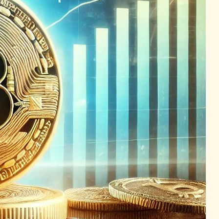
ETF承認
2023年12月19日9:32
仮想通貨市場、成熟の兆し：
2024年に向けた実用性と規
制の進展、ビットコインETF
の期待高まる
ブロックチェーンニュース
ETF承認
2024年1月3日2:16
スポットビットコインETF、
市場拡大へ大手銀行が参入か
ブロックチェーンニュース
2024年3月1日2:49
“ブラックロック、スポット
ビットコインETFの現金償還
を許可へ – SEC承認への道を
開く” または “ブラックロッ