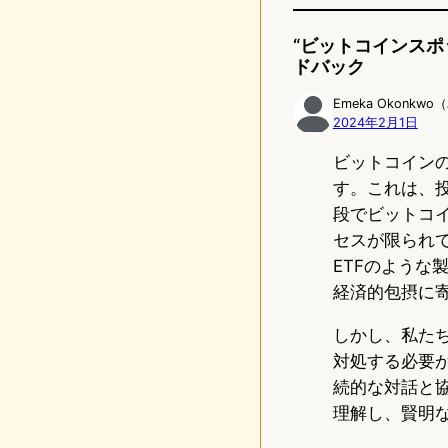
o
“ビットコインスポ
d
ドバック
o
Emeka Okonkw
2024年2月1日
n
ビットコイン
す。これは、
段でビットコ
セスが限られ
ETFのよう
経済的包摂に
しかし、私た
対処する必要
続的な対話と
理解し、賢明