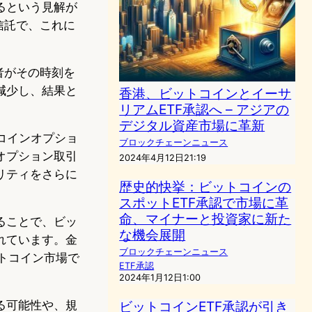
るという見解が
信託で、これに
者がその時刻を
減少し、結果と
香港、ビットコインとイーサ
リアムETF承認へ – アジアの
デジタル資産市場に革新
トコインオプショ
ブロックチェーンニュース
オプション取引
2024年4月12日21:19
リティをさらに
歴史的快挙：ビットコインの
スポットETF承認で市場に革
命、マイナーと投資家に新た
ることで、ビッ
な機会展開
れています。金
ブロックチェーンニュース
ットコイン市場で
ETF承認
2024年1月12日1:00
る可能性や、規
ビットコインETF承認が引き