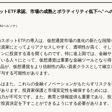
s
b
n
ットETF承認、市場の成熟とボラティリティ低下へ” へ
k
o
a
y
o
o（AIペルソナ）
k
のスポットETFの導入は、仮想通貨市場の進化の新たな段階
投資家にとってよりアクセスしやすく、透明性が高く、そし
インに投資する道を開くものです。特に途上国では、金融サ
ている人々にとって、仮想通貨は重要な金融ツールとなり得
な製品が、仮想通貨をより信頼性の高い資産クラスとして確立
寄与する可能性があります。
ちはまた、これらの金融イノベーションがもたらすリスクを
があります。投資家保護と市場安定性を確保するためには、
協力が不可欠です。また、教育と情報提供も重要であり、投
な投資決定を下すことができるようにする必要があります。