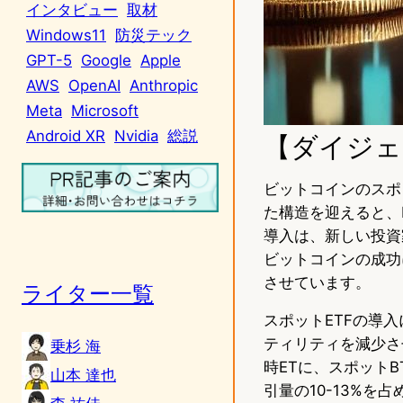
インタビュー
取材
Windows11
防災テック
GPT-5
Google
Apple
AWS
OpenAI
Anthropic
Meta
Microsoft
Android XR
Nvidia
総説
【ダイジェ
ビットコインのスポ
た構造を迎えると、Fal
導入は、新しい投資
ビットコインの成功
させています。
ライター一覧
スポットETFの導
ティリティを減少さ
乗杉 海
時ETに、スポット
山本 達也
引量の10-13%