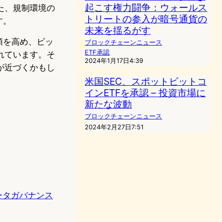
起こす権力闘争：ウォールス
た、規制環境の
トリートの参入が暗号通貨の
す。
未来を揺るがす
頼を高め、ビッ
ブロックチェーンニュース
ETF承認
れています。そ
2024年1月17日4:39
が近づくかもし
米国SEC、スポットビットコ
インETFを承認 – 投資市場に
新たな波動
ブロックチェーンニュース
2024年2月27日7:51
ータガバナンス