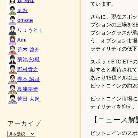
森 祐佳
ています。
まお
さらに、現在スポット
omote
プションの上場をS
りょうとく
プションクラスが承
Ami
う。オプション市場
ラティリティの低下
荒木 啓介
菊池 紗槻
スポットBTC E
野村貴之
献すると期待されて
あたり15億ドル以
寺本 誠司
ビットコインの約2
島津耕造
ビットコイン市場に
苦田 大起
ティリティを抑え、
【ニュース解
アーカイブ
ビットコインのスポ