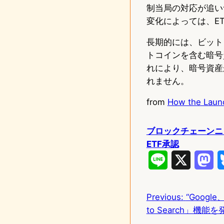
制当局の対応が追い
変化によっては、E
長期的には、ビット
トコインを含む暗号
れにより、暗号資産
れません。
from
How the Launc
ブロックチェーンニ
ETF承認
L
X
M
i
a
Previous:
“Google
n
s
to Search」機能を
e
t