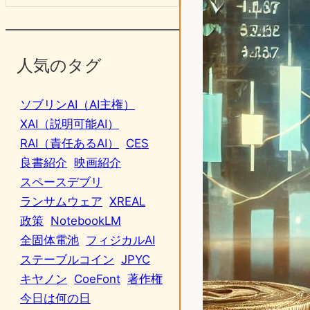
人気のタグ
ソブリンAI（AI主権）
XAI（説明可能AI）
RAI（責任あるAI）
CES
良書紹介
映画紹介
スペースデブリ
ランサムウェア
XREAL
政策
NotebookLM
全固体電池
フィジカルAI
ステーブルコイン
JPYC
キヤノン
CoeFont
著作権
今日は何の日