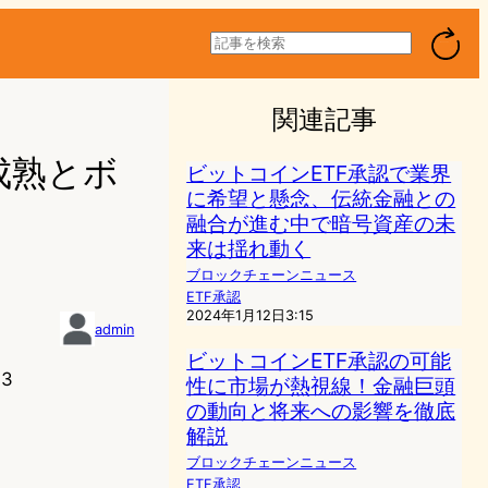
検
索
関連記事
成熟とボ
ビットコインETF承認で業界
に希望と懸念、伝統金融との
融合が進む中で暗号資産の未
来は揺れ動く
ブロックチェーンニュース
ETF承認
2024年1月12日3:15
admin
ビットコインETF承認の可能
43
性に市場が熱視線！金融巨頭
の動向と将来への影響を徹底
解説
ブロックチェーンニュース
ETF承認