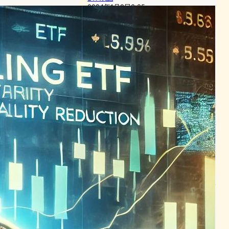
2024年1月9日3:25
スポットBitcoin ETF承認、
デジタル資産市場に新風
ブロックチェーンニュース
ETF承認
2024年2月16日11:25
「ビットコインETF承認、暗
号通貨界のマイルストーン：
機関投資家の関心を惹きつつ
影響は限定的」
ブロックチェーンニュース
ETF承認
2024年1月12日2:43
“ビットコインETF導入、暗号
通貨取引所に影響か – 収益源
と市場ダイナミクスに変化の
可能性”
ブロックチェーンニュース