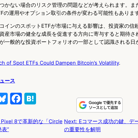
つかない場合のリスク管理の問題などが考えられます。ま
TFの運用やオプション取引の条件が変わる可能性もありま
コインのスポットETFが市場に与える影響は、投資家の信
資産市場の健全な成長を促進する方向に寄与すると期待さ
が一般的な投資ポートフォリオの一部として認識される日
h of Spot ETFs Could Dampen Bitcoin’s Volatility
.
ュース
B
F
H
l
a
a
、Pixel 8で革新的な「Circle
Next:
Eコマース成功の鍵、デ
u
c
t
発表”
の重要性を解明
e
e
e