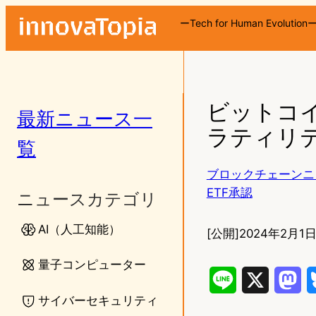
ーTech for Human Evolution
ビットコイ
最新ニュース一
ラティリ
覧
ブロックチェーンニ
ETF承認
ニュースカテゴリ
AI（人工知能）
[公開]
2024年2月1日
量子コンピューター
L
X
M
サイバーセキュリティ
i
a