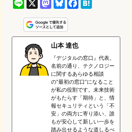
L
X
M
B
F
H
i
a
l
a
a
n
s
u
c
t
e
t
e
e
e
山本 達也
o
s
b
n
『デジタルの窓口』代表。
d
k
o
a
名前の通り、テクノロジー
o
y
o
に関するあらゆる相談
の”最初の窓口”になること
n
k
が私の役割です。未来技術
がもたらす「期待」と、情
報セキュリティという「不
安」の両方に寄り添い、誰
もが安心して新しい一歩を
踏み出せるような道しるべ