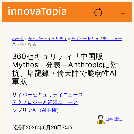
ホーム
»
サイバーセキュリティ
»
サイバーセキュリティニュー
ス
»
個別投稿
360セキュリティ「中国版
Mythos」発表—Anthropicに対
抗、屠龍鋒・倚天陣で脆弱性AI
軍拡
サイバーセキュリティニュース
｜
テクノロジーと経済ニュース
ソブリンAI（AI主権）
山本 達也
[公開]
2026年6月26日7:45