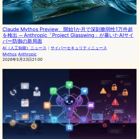
Claude Mythos Preview、開始1か月で深刻脆弱性1万件超
を検出 ─ Anthropic「Project Glasswing」が暴いたAIサイ
バー防御の新局面
AI（人工知能）ニュース
｜
サイバーセキュリティニュース
Mythos
Anthropic
2026年5月23日21:00