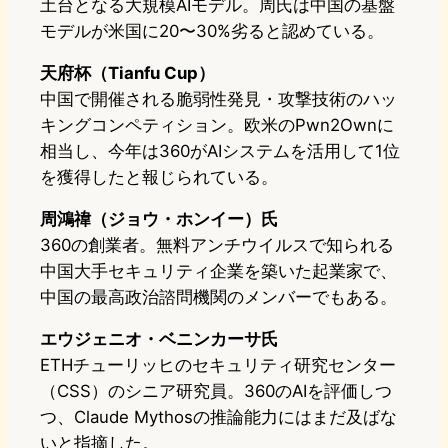
土台となる大規模AIモデル。周氏は中国の基盤
モデルが米国に20〜30%劣ると認めている。
天府杯（Tianfu Cup）
中国で開催される脆弱性発見・攻撃技術のハッ
キングコンペティション。欧米のPwn2Ownに
相当し、今年は360がAIシステムを活用して1位
を獲得したと報じられている。
周鴻禕（ジョウ・ホンイー）氏
360の創業者。無料アンチウイルスで知られる
中国大手セキュリティ企業を築いた起業家で、
中国の最高政治諮問機関のメンバーでもある。
エウジェニオ・ベニンカーサ氏
ETHチューリッヒのセキュリティ研究センター
（CSS）のシニア研究員。360のAIを評価しつ
つ、Claude Mythosの推論能力にはまだ及ばな
いと指摘した。