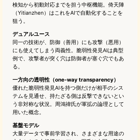
検知から初動対応までを担う中枢機能。倚天陣
（Yitianzhen）はこれをAIで自動化することを
狙う。
デュアルユース
同一の技術が、防御（善用）にも攻撃（悪用）
にも使えてしまう両義性。脆弱性発見AIは典型
例で、攻撃者が突く穴は防御者が塞ぐ穴でもあ
る。
一方向の透明性（one-way transparency）
優れた脆弱性発見AIを持つ側だけが相手のシス
テムを見通せ、持たざる側は反撃できないとい
う非対称な状況。周鴻禕氏が軍拡の論理として
用いた概念。
基盤モデル
大量データで事前学習され、さまざまな用途の