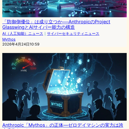
「防御側優位」は成り立つか──AnthropicのProject
GlasswingとAIサイバー能力の構造
AI（人工知能）ニュース
｜
サイバーセキュリティニュース
Mythos
2026年4月24日10:59
Anthropic「Mythos」の正体—ゼロデイマシンの実力は誇