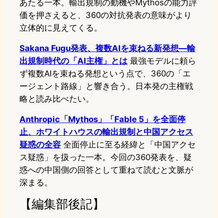
あたる一本。輸出規制の動機やMythosの能力評
価を押さえると、360の対抗発表の意味がより
立体的に見えてくる。
Sakana Fugu発表、複数AIを束ねる新発想―輸
出規制時代の「AI主権」とは
最強モデルに頼ら
ず複数AIを束ねる発想という点で、360の「エ
ージェント路線」と響き合う。日本発の主権戦
略と読み比べたい。
Anthropic「Mythos」「Fable 5」を全面停
止、ホワイトハウスの輸出規制と中国アクセス
疑惑の全容
全面停止に至る経緯と「中国アクセ
ス疑惑」を扱った一本。今回の360発表を、疑
惑への中国側の回答として重ねて読むと文脈が
深まる。
【編集部後記】