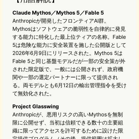
Claude Mythos／Mythos 5／Fable 5
Anthropicが開発したフロンティアAI群。
Mythosはソフトウェアの脆弱性を自律的に発見
する能力に特化した最上位ティアの名称。Fable
5は危険な能力に安全装置を施した公開版として
2026年6月9日にリリースされた。Mythos 5は
Fable 5と同じ基盤モデルだが一部の安全策が外
された限定版で、一般には公開されず、政府機
関や一部の選定パートナーに限って提供され
る。両モデルとも6月12日の輸出管理指令を受け
て無効化された。
Project Glasswing
Anthropicが、悪用リスクの高いMythosを無制
限に公開せず、当初は信頼できる数十の主要組
織に限ってアクセスを許可するために設けた限
定提供プログラム（その後、提供範囲は拡大し