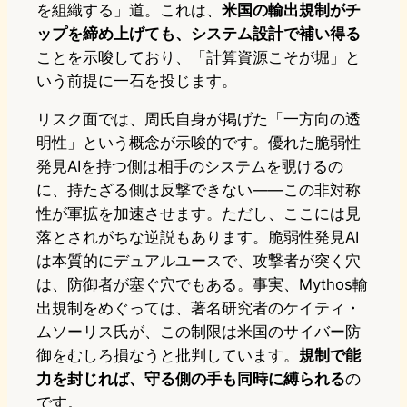
を組織する」道。これは、
米国の輸出規制がチ
ップを締め上げても、システム設計で補い得る
ことを示唆しており、「計算資源こそが堀」と
いう前提に一石を投じます。
リスク面では、周氏自身が掲げた「一方向の透
明性」という概念が示唆的です。優れた脆弱性
発見AIを持つ側は相手のシステムを覗けるの
に、持たざる側は反撃できない——この非対称
性が軍拡を加速させます。ただし、ここには見
落とされがちな逆説もあります。脆弱性発見AI
は本質的にデュアルユースで、攻撃者が突く穴
は、防御者が塞ぐ穴でもある。事実、Mythos輸
出規制をめぐっては、著名研究者のケイティ・
ムソーリス氏が、この制限は米国のサイバー防
御をむしろ損なうと批判しています。
規制で能
力を封じれば、守る側の手も同時に縛られる
の
です。