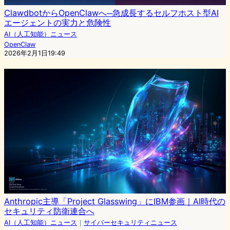
ClawdbotからOpenClawへ─急成長するセルフホスト型AI
エージェントの実力と危険性
AI（人工知能）ニュース
OpenClaw
2026年2月1日19:49
Anthropic主導「Project Glasswing」にIBM参画｜AI時代の
セキュリティ防衛連合へ
AI（人工知能）ニュース
｜
サイバーセキュリティニュース