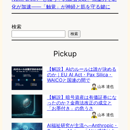
化が加速——「触覚」が神経と筋を守る鍵に
検索
検索
Pickup
【解説】AIのルールは誰が決める
のか｜EU AI Act・Pax Silica・
WAICOと国連の間で
山本 達也
【解説】暗号資産は有価証券にな
ったのか？金商法改正の成立と
「お墨付き」の危うさ
山本 達也
AI福祉研究が主流へ─Anthropic・