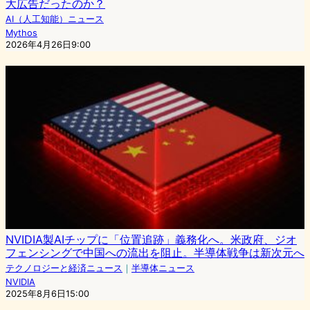
大広告だったのか？
AI（人工知能）ニュース
Mythos
2026年4月26日9:00
NVIDIA製AIチップに「位置追跡」義務化へ。米政府、ジオ
フェンシングで中国への流出を阻止。半導体戦争は新次元へ
テクノロジーと経済ニュース
｜
半導体ニュース
NVIDIA
2025年8月6日15:00