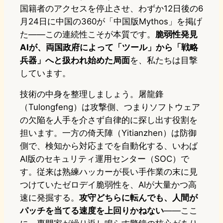
国籍者のアクセスを停止させ、わずか12日後の6
月24日に中国の360が「中国版Mythos」を掲げ
た——この連続性こそが本質です。
脆弱性発見
AIが、両国政府によって「ツール」から「戦略
兵器」へと扱われ始めた局面
を、私たちは目撃
しています。
技術の中身を整理しましょう。屠龍鋒
（Tulongfeng）は攻撃側、つまりソフトウェア
の欠陥を人手を介さず自律的に探し出す役割を
担います。一方の倚天陣（Yitianzhen）は防御
側で、検知から対応までを自動化する、いわば
AI版のセキュリティ運用センター（SOC）で
す。従来は熟練ハッカーが長い手作業の末に見
つけていたゼロデイ脆弱性を、AIが大量かつ高
速に発掘する。
攻守どちらに転んでも、人間が
パッチを当てる速度を上回りかねない
——ここ