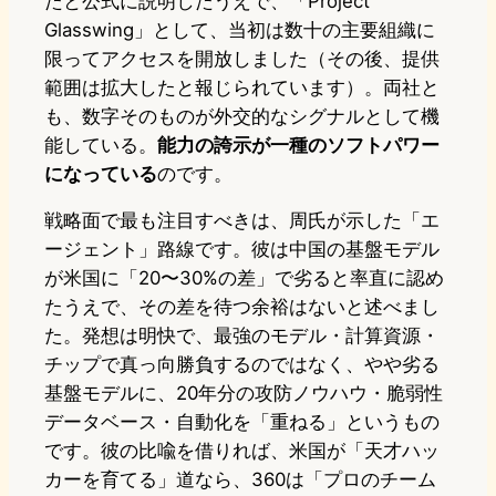
たと公式に説明したうえで、「Project
Glasswing」として、当初は数十の主要組織に
限ってアクセスを開放しました（その後、提供
範囲は拡大したと報じられています）。両社と
も、数字そのものが外交的なシグナルとして機
能している。
能力の誇示が一種のソフトパワー
になっている
のです。
戦略面で最も注目すべきは、周氏が示した「エ
ージェント」路線です。彼は中国の基盤モデル
が米国に「20〜30%の差」で劣ると率直に認め
たうえで、その差を待つ余裕はないと述べまし
た。発想は明快で、最強のモデル・計算資源・
チップで真っ向勝負するのではなく、やや劣る
基盤モデルに、20年分の攻防ノウハウ・脆弱性
データベース・自動化を「重ねる」というもの
です。彼の比喩を借りれば、米国が「天才ハッ
カーを育てる」道なら、360は「プロのチーム