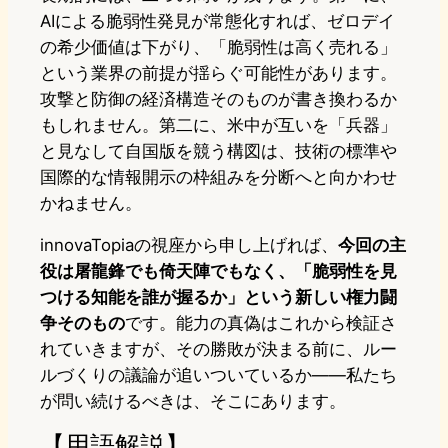
AIによる脆弱性発見が常態化すれば、ゼロデイ
の希少価値は下がり、「脆弱性は高く売れる」
という業界の前提が揺らぐ可能性があります。
攻撃と防御の経済構造そのものが書き換わるか
もしれません。第二に、米中が互いを「兵器」
と見なして自国版を競う構図は、技術の標準や
国際的な情報開示の枠組みを分断へと向かわせ
かねません。
innovaTopiaの視座から申し上げれば、
今回の主
役は屠龍鋒でも倚天陣でもなく、「脆弱性を見
つける知能を誰が握るか」という新しい権力闘
争そのもの
です。能力の真偽はこれから検証さ
れていきますが、その勝敗が決まる前に、ルー
ルづくりの議論が追いついているか——私たち
が問い続けるべきは、そこにあります。
【用語解説】