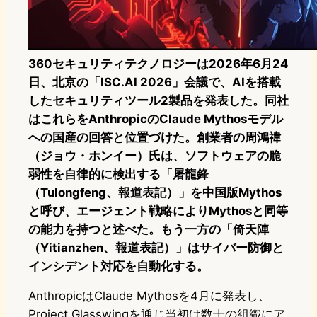
360セキュリティテクノロジーは2026年6月24
日、北京の「ISC.AI 2026」会議で、AIを搭載
したセキュリティツール2製品を発表した。同社
はこれらをAnthropicのClaude Mythosモデル
への国産の回答と位置づけた。創業者の周鴻禕
（ジョウ・ホンイー）氏は、ソフトウェアの脆
弱性を自律的に検出する「屠龍鋒
（Tulongfeng、報道表記）」を中国版Mythos
と呼び、エージェント戦略によりMythosと同等
の能力を持つと述べた。もう一方の「倚天陣
（Yitianzhen、報道表記）」はサイバー防御と
インシデント対応を自動化する。
AnthropicはClaude Mythosを4月に発表し、
Project Glasswingを通じ当初は数十の組織にア