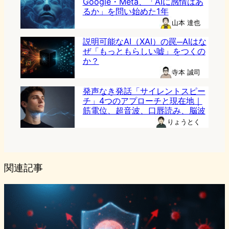
Google・Meta、「AIに感情はあ
るか」を問い始めた1年
山本 達也
説明可能なAI（XAI）の罠─AIはな
ぜ「もっともらしい嘘」をつくの
か？
寺本 誠司
発声なき発話「サイレントスピー
チ」4つのアプローチと現在地｜
筋電位、超音波、口唇読み、脳波
りょうとく
関連記事