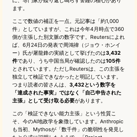
に、専門家が繰り返し鳴らす警鐘の核心があり
ます。
ここで数値の補正を一点。元記事は「約1,000
件」としていますが、これは今年4月時点で360
側が主張した別文脈の数字です。Reutersによれ
ば、6月24日の発表で周鴻禕（ジョウ・ホンイ
ー）氏が屠龍鋒の実績として挙げたのは
3,432
件
であり、うち中国当局が確認したのは
105件
とされています。ただしReutersは、この主張を
独立して検証できなかったと明記しています。
つまり読者の皆さんは、
3,432という数字を
「達成された事実」ではなく「自己申告された
主張」として受け取る必要
があります。
この「検証できない能力主張」という性質こ
そ、今のAI地政学を象徴しています。Anthropic
も当初、Mythosが「数千件」の脆弱性を発見し