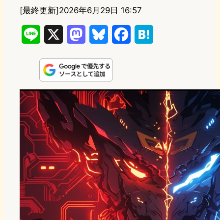
[最終更新]
2026年6月29日 16:57
L
X
M
B
F
H
i
a
l
a
a
n
s
u
c
t
e
t
e
e
e
o
s
b
n
d
k
o
a
o
y
o
n
k