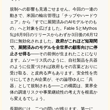
規制への影響も見過ごせません。今回の一連の
動きで、米国の輸出管理は「チップやハードウ
ェア」から「すでに展開済みのAIモデルそのも
の」へと対象を広げました。Fable 5とMythos
5は6月9日のリリースからわずか3日後の6月12
日に無効化されました。
政府がこれほど短期間
で、展開済みのモデルを全世界の顧客向けに停
止させ得る
——その前例が生まれたことになり
ます。ムソーリス氏のように、自社製品を兵器
のように位置づければ政府もその言葉どおりに
受け取る、と皮肉る声もあります。安全性を売
りにしてきたAI企業が、その論理ゆえに「兵
器」として規制される——この構図は、業界全
体の調達リスクや事業継続性の考え方を根底か
ら変えるでしょう。
長期的には、二つの問いが残ります。第一に、