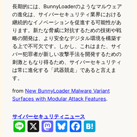
長期的には、BunnyLoaderのようなマルウェア
の進化は、サイバーセキュリティ業界における
継続的なイノベーションを促進する可能性があ
ります。新たな脅威に対抗するための技術や戦
略の開発は、より安全なデジタル環境を構築す
る上で不可欠です。しかし、これはまた、サイ
バー犯罪者が新しい攻撃手法を開発するための
刺激ともなり得るため、サイバーセキュリティ
は常に進化する「武器競走」であると言えま
す。
from
New BunnyLoader Malware Variant
Surfaces with Modular Attack Features
.
サイバーセキュリティニュース
L
X
M
B
F
H