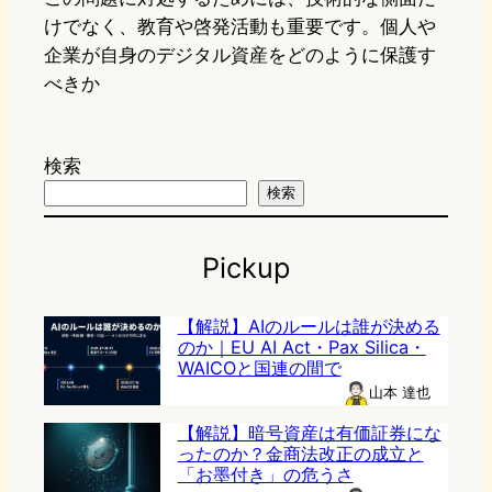
けでなく、教育や啓発活動も重要です。個人や
企業が自身のデジタル資産をどのように保護す
べきか
検索
検索
Pickup
【解説】AIのルールは誰が決める
のか｜EU AI Act・Pax Silica・
WAICOと国連の間で
山本 達也
【解説】暗号資産は有価証券にな
ったのか？金商法改正の成立と
「お墨付き」の危うさ