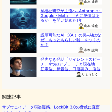
山本 達也
AI福祉研究が主流へ─Anthropic・
Google・Meta、「AIに感情はあ
るか」を問い始めた1年
山本 達也
説明可能なAI（XAI）の罠─AIはな
ぜ「もっともらしい嘘」をつくの
か？
寺本 誠司
発声なき発話「サイレントスピー
チ」4つのアプローチと現在地｜
筋電位、超音波、口唇読み、脳波
りょうとく
関連記事
サブウェイデータ窃盗疑惑、LockBit 3.0の脅威に直面