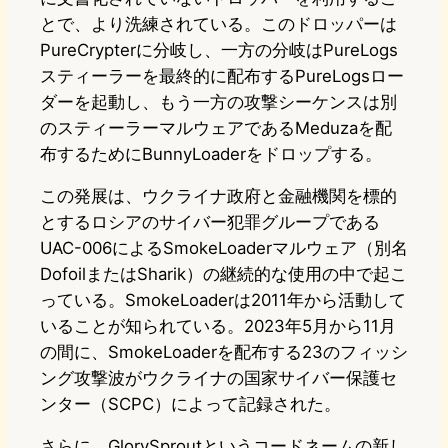
とで、より洗練されている。このドロッパーは
PureCrypterに分岐し、一方の分岐はPureLogs
スティーラーを最終的に配布するPureLogsロー
ダーを起動し、もう一方の攻撃シーケンスは別
のスティーラーマルウェアであるMeduzaを配
布するためにBunnyLoaderをドロップする。
この発展は、ウクライナ政府と金融機関を標的
とするロシアのサイバー犯罪グループである
UAC-006によるSmokeLoaderマルウェア（別名
DofoilまたはSharik）の継続的な使用の中で起こ
っている。SmokeLoaderは2011年から活動して
いることが知られている。2023年5月から11月
の間に、SmokeLoaderを配布する23のフィッシ
ング攻撃波がウクライナの国家サイバー保護セ
ンター（SCPC）によって記録された。
さらに、GlorySproutというコードネームの新し