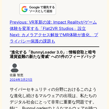
i
a
l
a
a
n
s
u
c
t
e
t
e
e
e
Previous:
VR革新の波: Impact Realityがゲーム
体験を変革する「Flat2VR Studios」設立
o
s
b
n
Next:
カメラアクセス解放でMR体験が進化、プ
d
k
o
a
ライバシー保護の課題も
o
y
o
“進化する「BunnyLoader 3.0」: 情報窃取と暗号
n
k
通貨盗難の新たな脅威” への1件のフィードバック
佐藤 智恵
2024年3月21日
サイバーセキュリティの分野におけるこのよう
な進化し続けるマルウェアの出現は、私たちの
デジタル社会にとって非常に重要な問題です。
特に、BunnyLoaderのようなマルウェアが持つ