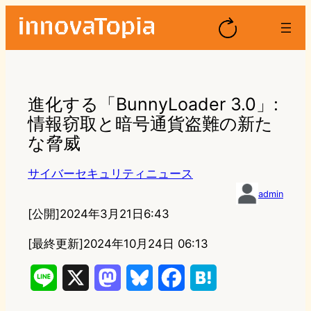
進化する「BunnyLoader 3.0」:
情報窃取と暗号通貨盗難の新た
な脅威
サイバーセキュリティニュース
admin
[公開]
2024年3月21日6:43
[最終更新]
2024年10月24日 06:13
L
X
M
B
F
H
i
a
l
a
a