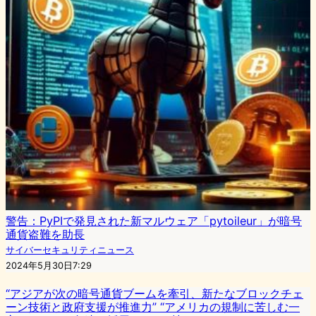
警告：PyPIで発見された新マルウェア「pytoileur」が暗号
通貨盗難を助長
サイバーセキュリティニュース
2024年5月30日7:29
“アジアが次の暗号通貨ブームを牽引、新たなブロックチェ
ーン技術と政府支援が推進力” “アメリカの規制に苦しむ一