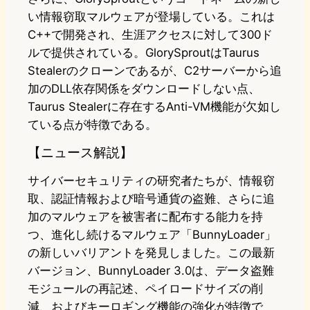
い情報窃取マルウェアが登場している。これは
C++で開発され、生涯アクセスに対して300ド
ルで提供されている。GlorySproutはTaurus
Stealerのクローンであるが、C2サーバーから追
加のDLL依存関係をダウンロードしない点、
Taurus Stealerに存在するAnti-VM機能が欠如し
ている点が特徴である。
【ニュース解説】
サイバーセキュリティの研究者たちが、情報窃
取、認証情報および暗号通貨の盗難、さらに追
加のマルウェアを被害者に配布する能力を持
つ、進化し続けるマルウェア「BunnyLoader」
の新しいバリアントを発見しました。この最新
バージョン、BunnyLoader 3.0は、データ盗難
モジュールの再記述、ペイロードサイズの削
減、およびキーロギング機能の強化が特徴で