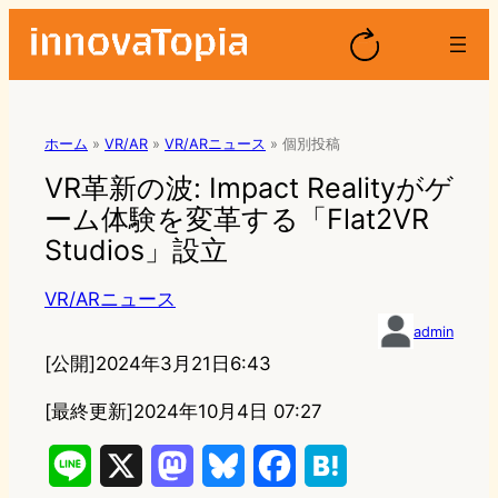
ホーム
»
VR/AR
»
VR/ARニュース
»
個別投稿
VR革新の波: Impact Realityがゲ
ーム体験を変革する「Flat2VR
Studios」設立
VR/ARニュース
admin
[公開]
2024年3月21日6:43
[最終更新]
2024年10月4日 07:27
L
X
M
B
F
H