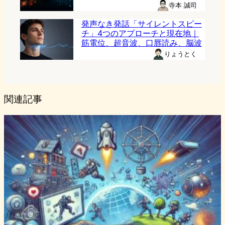
寺本 誠司
発声なき発話「サイレントスピー
チ」4つのアプローチと現在地｜
筋電位、超音波、口唇読み、脳波
りょうとく
関連記事