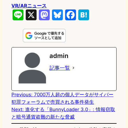
VR/ARニュース
L
X
M
B
F
H
i
a
l
a
a
n
s
u
c
t
e
t
e
e
e
admin
o
s
b
n
記事一覧
d
k
o
a
o
y
o
n
k
Previous:
7000万人超の個人データがサイバー
犯罪フォーラムで売買される事件発生
Next:
進化する「BunnyLoader 3.0」: 情報窃取
と暗号通貨盗難の新たな脅威