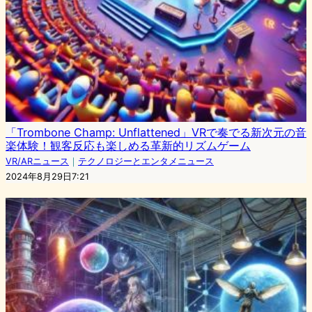
「Trombone Champ: Unflattened」VRで奏でる新次元の音
楽体験！観客反応も楽しめる革新的リズムゲーム
VR/ARニュース
｜
テクノロジーとエンタメニュース
2024年8月29日7:21