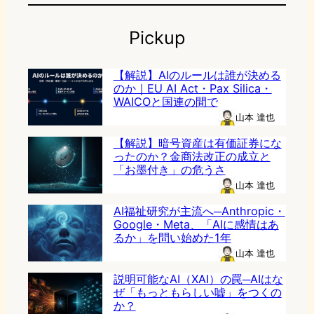
Pickup
【解説】AIのルールは誰が決める
のか｜EU AI Act・Pax Silica・
WAICOと国連の間で
山本 達也
【解説】暗号資産は有価証券にな
ったのか？金商法改正の成立と
「お墨付き」の危うさ
山本 達也
AI福祉研究が主流へ─Anthropic・
Google・Meta、「AIに感情はあ
るか」を問い始めた1年
山本 達也
説明可能なAI（XAI）の罠─AIはな
ぜ「もっともらしい嘘」をつくの
か？