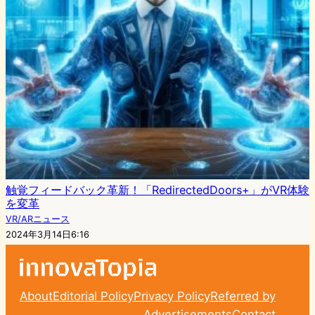
触覚フィードバック革新！「RedirectedDoors+」がVR体験
を変革
VR/ARニュース
2024年3月14日6:16
About
Editorial Policy
Privacy Policy
Referred by
Advertisements
Contact