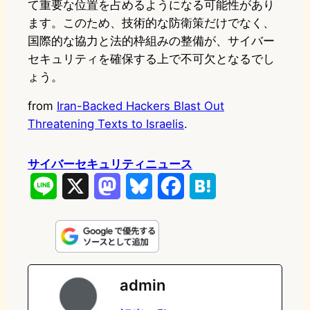
て重要な位置を占めるようになる可能性があり
ます。このため、技術的な防衛策だけでなく、
国際的な協力と法的枠組みの整備が、サイバー
セキュリティを確保する上で不可欠となるでし
ょう。
from
Iran-Backed Hackers Blast Out
Threatening Texts to Israelis
.
サイバーセキュリティニュース
L
X
M
B
F
H
i
a
l
a
a
n
s
u
c
t
e
t
e
e
e
admin
o
s
b
n