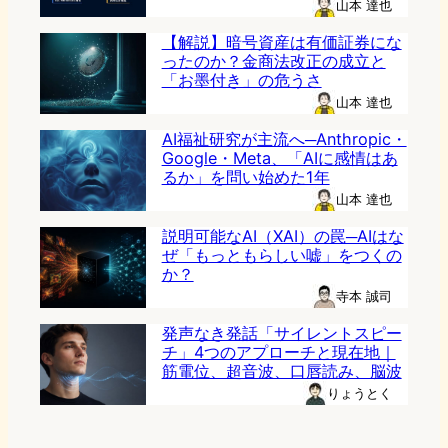
山本 達也
【解説】暗号資産は有価証券にな
ったのか？金商法改正の成立と
「お墨付き」の危うさ
山本 達也
AI福祉研究が主流へ─Anthropic・
Google・Meta、「AIに感情はあ
るか」を問い始めた1年
山本 達也
説明可能なAI（XAI）の罠─AIはな
ぜ「もっともらしい嘘」をつくの
か？
寺本 誠司
発声なき発話「サイレントスピー
チ」4つのアプローチと現在地｜
筋電位、超音波、口唇読み、脳波
りょうとく