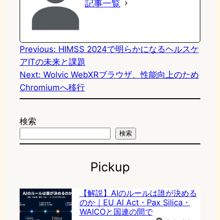
記事一覧
d
k
o
a
o
y
o
n
k
Previous:
HIMSS 2024で明らかになるヘルスケ
アITの未来と課題
Next:
Wolvic WebXRブラウザ、性能向上のため
Chromiumへ移行
検索
検索
Pickup
【解説】AIのルールは誰が決める
のか｜EU AI Act・Pax Silica・
WAICOと国連の間で