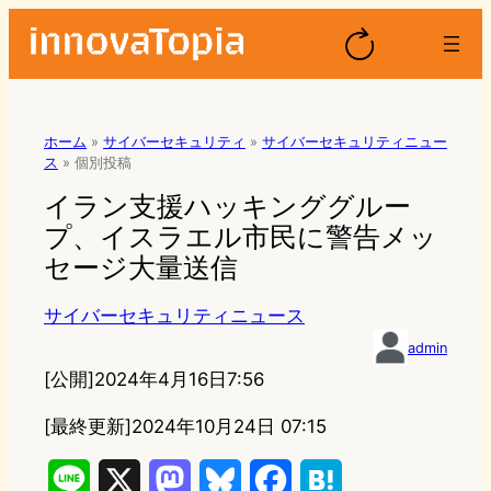
ホーム
»
サイバーセキュリティ
»
サイバーセキュリティニュー
ス
»
個別投稿
イラン支援ハッキンググルー
プ、イスラエル市民に警告メッ
セージ大量送信
サイバーセキュリティニュース
admin
[公開]
2024年4月16日7:56
[最終更新]
2024年10月24日 07:15
L
X
M
B
F
H