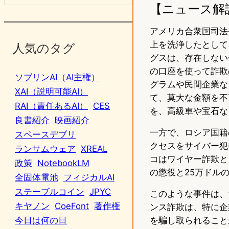
【ニュース解
アメリカ合衆国司法
上を洗浄したとして
人気のタグ
グスは、存在しない会社
の口座を使って詐欺
ソブリンAI（AI主権）
グラムや民間企業な
XAI（説明可能AI）
て、莫大な金額を不
RAI（責任あるAI）
CES
を、高級車や宝石な
良書紹介
映画紹介
一方で、ロシア国籍
スペースデブリ
クセスをサイバー犯
ランサムウェア
XREAL
コはワイヤー詐欺と
政策
NotebookLM
の懲役と25万ドル
全固体電池
フィジカルAI
ステーブルコイン
JPYC
このような事件は、
キヤノン
CoeFont
著作権
ンス詐欺は、特に企
を騙し取られること
今日は何の日