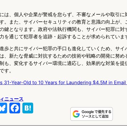
には、個人や企業が警戒を怠らず、不審なメールや取引に
す。また、サイバーセキュリティの教育と意識の向上が、
の鍵となります。政府や法執行機関も、サイバー犯罪に対
力を通じて犯罪者を追跡・起訴することが求められていま
進歩と共にサイバー犯罪の手口も進化していくため、サイ
は、新たな脅威に対抗するための技術や戦略の開発に努め
制も、変化するサイバー環境に適応し、効果的な対策を提
です。
s 31-Year-Old to 10 Years for Laundering $4.5M in Emai
ィニュース
B
F
H
l
a
a