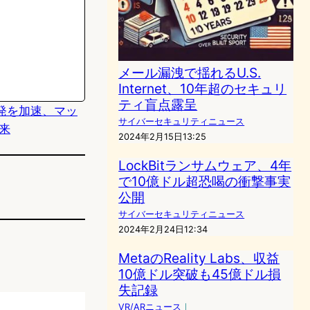
メール漏洩で揺れるU.S.
Internet、10年超のセキュリ
ティ盲点露呈
発を加速、マッ
サイバーセキュリティニュース
来
2024年2月15日13:25
LockBitランサムウェア、4年
で10億ドル超恐喝の衝撃事実
公開
サイバーセキュリティニュース
2024年2月24日12:34
MetaのReality Labs、収益
10億ドル突破も45億ドル損
失記録
VR/ARニュース
｜