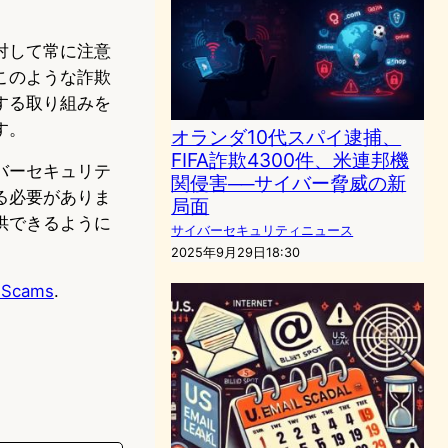
対して常に注意
このような詐欺
する取り組みを
す。
オランダ10代スパイ逮捕、
FIFA詐欺4300件、米連邦機
バーセキュリテ
関侵害──サイバー脅威の新
る必要がありま
局面
供できるように
サイバーセキュリティニュース
2025年9月29日18:30
l Scams
.