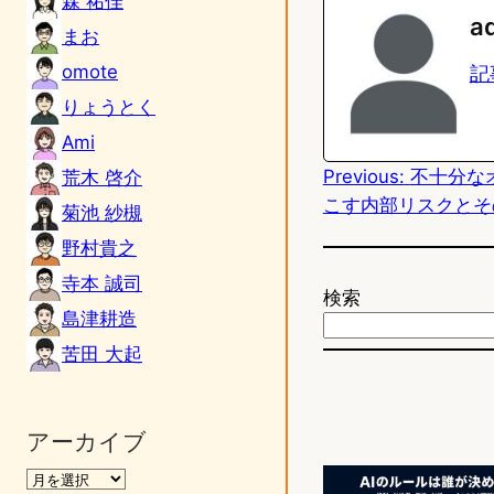
森 祐佳
n
s
a
まお
e
t
omote
記
o
りょうとく
d
Ami
Previous:
不十分な
荒木 啓介
o
こす内部リスクとそ
菊池 紗槻
n
野村貴之
寺本 誠司
検索
島津耕造
苦田 大起
アーカイブ