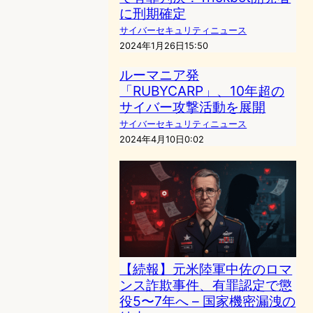
に刑期確定
サイバーセキュリティニュース
2024年1月26日15:50
ルーマニア発
「RUBYCARP」、10年超の
サイバー攻撃活動を展開
サイバーセキュリティニュース
2024年4月10日0:02
【続報】元米陸軍中佐のロマ
ンス詐欺事件、有罪認定で懲
役5〜7年へ – 国家機密漏洩の