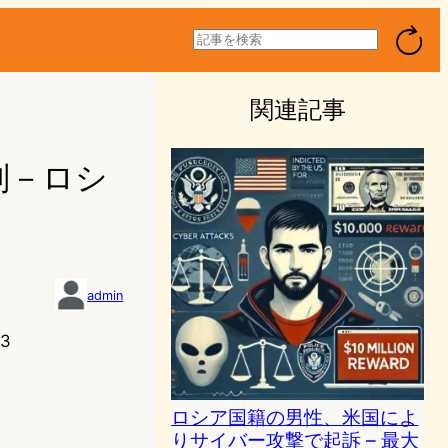
検
索
関連記事
刑－ロシ
admin
23
ロシア国籍の男性、米国によ
りサイバー攻撃で起訴 – 最大