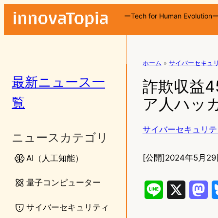
ーTech for Human Evolution
ホーム
»
サイバーセキュ
最新ニュース一
詐欺収益4
覧
ア人ハッ
サイバーセキュリテ
ニュースカテゴリ
[公開]
2024年5月29
AI（人工知能）
量子コンピューター
L
X
M
サイバーセキュリティ
i
a