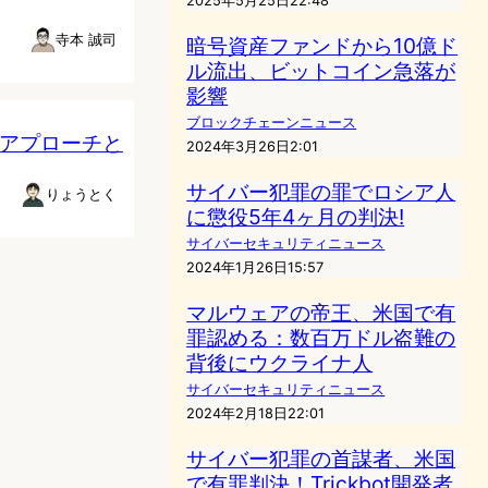
2025年5月25日22:48
寺本 誠司
暗号資産ファンドから10億ド
ル流出、ビットコイン急落が
影響
ブロックチェーンニュース
のアプローチと
2024年3月26日2:01
サイバー犯罪の罪でロシア人
りょうとく
に懲役5年4ヶ月の判決!
サイバーセキュリティニュース
2024年1月26日15:57
マルウェアの帝王、米国で有
罪認める：数百万ドル盗難の
背後にウクライナ人
サイバーセキュリティニュース
2024年2月18日22:01
サイバー犯罪の首謀者、米国
で有罪判決！Trickbot開発者