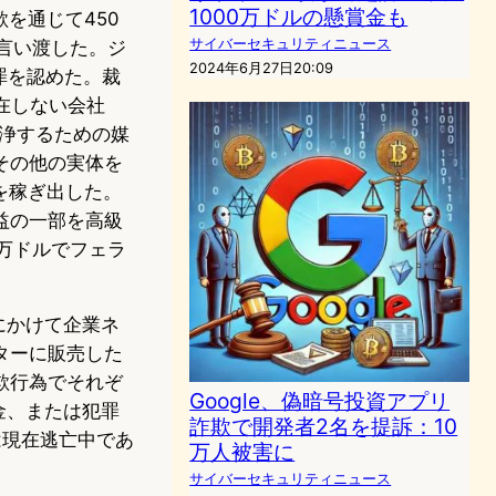
1000万ドルの懸賞金も
を通じて450
サイバーセキュリティニュース
言い渡した。ジ
2024年6月27日20:09
罪を認めた。裁
存在しない会社
を洗浄するための媒
その他の実体を
を稼ぎ出した。
益の一部を高級
万ドルでフェラ
にかけて企業ネ
ターに販売した
欺行為でそれぞ
Google、偽暗号投資アプリ
金、または犯罪
詐欺で開発者2名を提訴：10
は現在逃亡中であ
万人被害に
サイバーセキュリティニュース