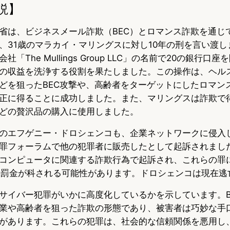
説】
省は、ビジネスメール詐欺（BEC）とロマンス詐欺を通じて
、31歳のマラカイ・マリングスに対し10年の刑を言い渡し
「The Mullings Group LLC」の名前で20の銀行口
の収益を洗浄する役割を果たしました。この操作は、ヘル
どを狙ったBEC攻撃や、高齢者をターゲットにしたロマン
正に得ることに成功しました。また、マリングスは詐欺で
どの贅沢品の購入に使用しました。
のエフゲニー・ドロシェンコも、企業ネットワークに侵入
罪フォーラムで他の犯罪者に販売したとして起訴されまし
コンピュータに関連する詐欺行為で起訴され、これらの罪に
の罰金が科される可能性があります。ドロシェンコは現在逃
サイバー犯罪がいかに高度化しているかを示しています。B
業や高齢者を狙った詐欺の形態であり、被害者は巧妙な手
があります。これらの犯罪は、社会的な信頼関係を悪用し