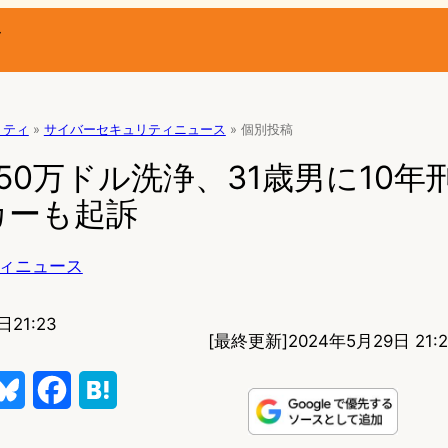
ー
リティ
»
サイバーセキュリティニュース
»
個別投稿
50万ドル洗浄、31歳男に10年
カーも起訴
ィニュース
日21:23
[最終更新]
2024年5月29日 21:
B
F
H
l
a
a