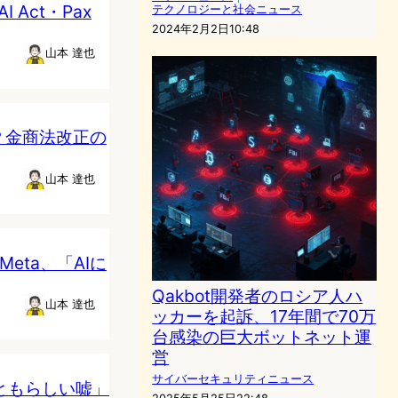
Act・Pax
テクノロジーと社会ニュース
2024年2月2日10:48
山本 達也
？金商法改正の
山本 達也
Meta、「AIに
Qakbot開発者のロシア人ハ
山本 達也
ッカーを起訴、17年間で70万
台感染の巨大ボットネット運
営
サイバーセキュリティニュース
っともらしい嘘」