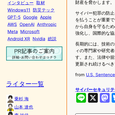
財産を脅かします。
インタビュー
取材
Windows11
防災テック
サイバー犯罪の防止
GPT-5
Google
Apple
を払うことが重要で
AWS
OpenAI
Anthropic
から自身を守るため
Meta
Microsoft
強化し、国際的な協
Android XR
Nvidia
総説
長期的には、技術の
ィの専門家や研究者
す。また、法律や規
更新され続けるべき
from
U.S. Sentence
ライター一覧
サイバーセキュリテ
L
X
M
乗杉 海
山本 達也
i
a