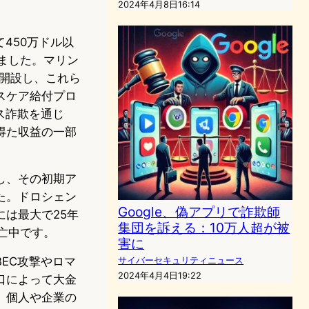
2024年4月8日16:14
450万ドル以
ました。マリン
座を開設し、これら
スケア給付プロ
ス詐欺を通じ
得た収益の一部
し、その初期ア
た。ドロシェン
Google、偽アプリで詐欺師
は最大で25年
集団を訴える：10万人超が被
亡中です。
害に
EC攻撃やロマ
サイバーセキュリティニュース
2024年4月4日19:22
口によって大金
、個人や企業の