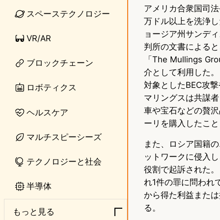
アメリカ合衆国司法
n
s
スペーステクノロジー
万ドル以上を洗浄し
e
t
ョージア州サンディ
VR/AR
o
判所の文書によると、
「The Mullin
ブロックチェーン
d
介として利用した。
o
対象としたBEC攻
ロボティクス
マリングスは共謀者
n
車や宝石などの贅沢
ヘルスケア
ーリを購入したこと
マルチスピーシーズ
また、ロシア国籍のエ
ットワークに侵入し
テクノロジーと社会
役割で起訴された。
れ1件の罪に問われ
半導体
から得た利益または
る。
もっと見る