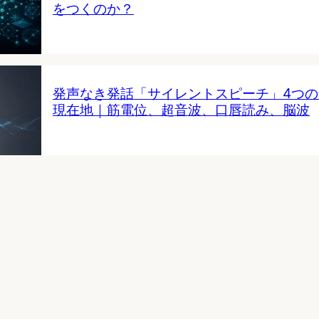
をつくのか？
発声なき発話「サイレントスピーチ」4つ
現在地｜筋電位、超音波、口唇読み、脳波