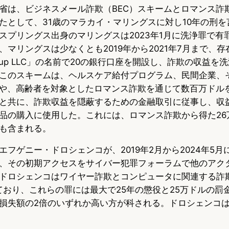
省は、ビジネスメール詐欺（BEC）スキームとロマンス詐欺
u
c
t
たとして、31歳のマラカイ・マリングスに対し10年の刑を
e
e
e
スプリングス出身のマリングスは2023年1月に洗浄罪で有
s
b
n
マリングスは少なくとも2019年から2021年7月まで、
gs Group LLC」の名前で20の銀行口座を開設し、詐欺の収益
k
o
a
このスキームは、ヘルスケア給付プログラム、民間企業、
y
o
撃や、高齢者を対象としたロマンス詐欺を通じて数百万ドル
と共に、詐欺収益を隠蔽するための金融取引に従事し、収
k
品の購入に使用した。これには、ロマンス詐欺から得た26
も含まれる。
フゲニー・ドロシェンコが、2019年2月から2024年5月
、その初期アクセスをサイバー犯罪フォーラムで他のアク
ドロシェンコはワイヤー詐欺とコンピュータに関連する詐
ており、これらの罪には最大で25年の懲役と25万ドルの罰
損失額の2倍のいずれか高い方が科される。ドロシェンコ