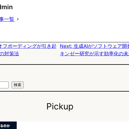
u
c
t
dmin
e
e
e
事一覧
s
b
n
k
o
a
オフボーディングが引き起
Next:
生成AIがソフトウェア開
y
o
の対策法
キンゼー研究が示す効率化の未
k
検索
Pickup