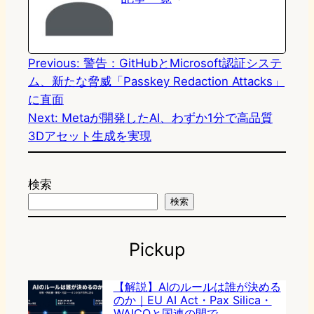
d
k
o
a
o
y
o
n
k
Previous:
警告：GitHubとMicrosoft認証システ
ム、新たな脅威「Passkey Redaction Attacks」
に直面
Next:
Metaが開発したAI、わずか1分で高品質
3Dアセット生成を実現
検索
検索
Pickup
【解説】AIのルールは誰が決める
のか｜EU AI Act・Pax Silica・
WAICOと国連の間で