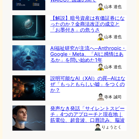
山本 達也
【解説】暗号資産は有価証券にな
ったのか？金商法改正の成立と
「お墨付き」の危うさ
山本 達也
AI福祉研究が主流へ─Anthropic・
Google・Meta、「AIに感情はあ
るか」を問い始めた1年
山本 達也
説明可能なAI（XAI）の罠─AIはな
ぜ「もっともらしい嘘」をつくの
か？
寺本 誠司
発声なき発話「サイレントスピー
チ」4つのアプローチと現在地｜
筋電位、超音波、口唇読み、脳波
りょうとく