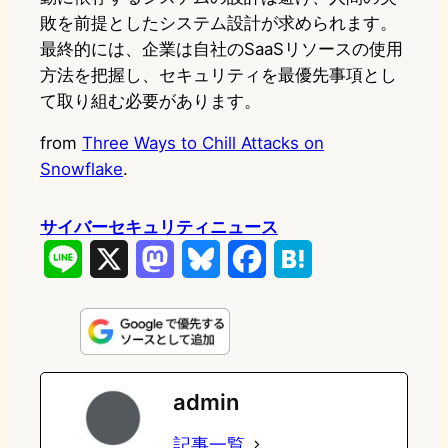
敗を前提としたシステム設計が求められます。
最終的には、企業は自社のSaaSリソースの使用
方法を把握し、セキュリティを最優先事項とし
て取り組む必要があります。
from
Three Ways to Chill Attacks on
Snowflake
.
サイバーセキュリティニュース
L
X
M
B
F
H
i
a
l
a
a
n
s
u
c
t
e
t
e
e
e
admin
o
s
b
n
記事一覧