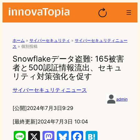
ホーム
»
サイバーセキュリティ
»
サイバーセキュリティニュー
ス
»
個別投稿
Snowflakeデータ盗難: 165被害
者と500認証情報流出、セキュ
リティ対策強化を促す
サイバーセキュリティニュース
admin
[公開]
2024年7月3日9:29
[最終更新]
2024年7月3日 10:04
L
X
M
B
F
H