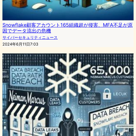
Snowflake顧客アカウント165組織超が侵害、MFA不足が原
因でデータ流出の危機
サイバーセキュリティニュース
2024年6月11日7:03