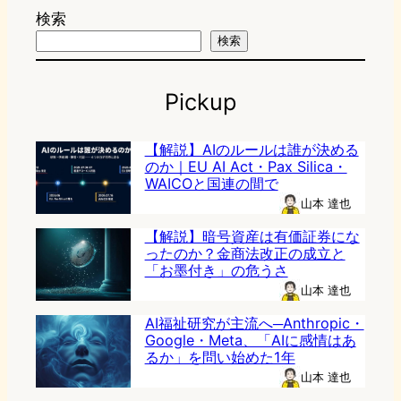
検索
検索
Pickup
【解説】AIのルールは誰が決める
のか｜EU AI Act・Pax Silica・
WAICOと国連の間で
山本 達也
【解説】暗号資産は有価証券にな
ったのか？金商法改正の成立と
「お墨付き」の危うさ
山本 達也
AI福祉研究が主流へ─Anthropic・
Google・Meta、「AIに感情はあ
るか」を問い始めた1年
山本 達也