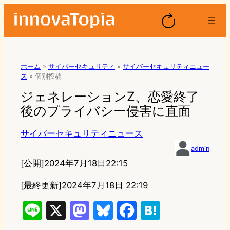
ホーム
»
サイバーセキュリティ
»
サイバーセキュリティニュー
ス
»
個別投稿
ジェネレーションZ、恋愛終了
後のプライバシー侵害に直面
サイバーセキュリティニュース
admin
[公開]
2024年7月18日22:15
[最終更新]
2024年7月18日 22:19
L
X
M
B
F
H
i
a
l
a
a