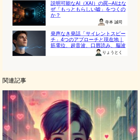
説明可能なAI（XAI）の罠─AIはな
ぜ「もっともらしい嘘」をつくの
か？
寺本 誠司
発声なき発話「サイレントスピー
チ」4つのアプローチと現在地｜
筋電位、超音波、口唇読み、脳波
りょうとく
関連記事