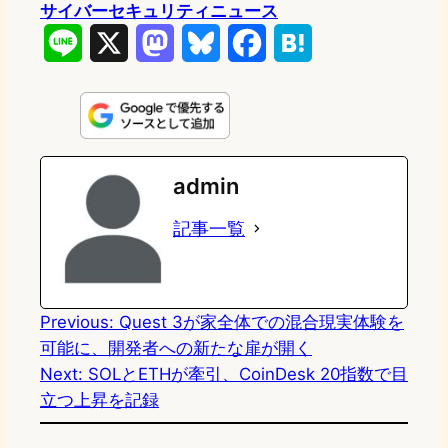
サイバーセキュリティニュース
L
X
M
B
F
H
i
a
l
a
a
n
s
u
c
t
e
t
e
e
e
admin
o
s
b
n
記事一覧
d
k
o
a
o
y
o
n
k
Previous:
Quest 3が家全体での混合現実体験を
可能に、開発者への新たな扉が開く
Next:
SOLとETHが牽引、CoinDesk 20指数で目
立つ上昇を記録