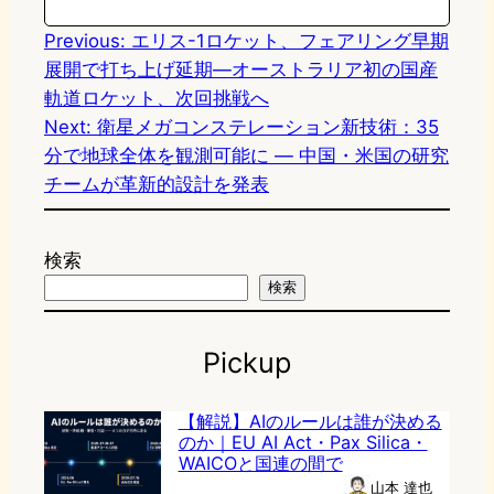
Previous:
エリス-1ロケット、フェアリング早期
展開で打ち上げ延期―オーストラリア初の国産
軌道ロケット、次回挑戦へ
Next:
衛星メガコンステレーション新技術：35
分で地球全体を観測可能に — 中国・米国の研究
チームが革新的設計を発表
検索
検索
Pickup
【解説】AIのルールは誰が決める
のか｜EU AI Act・Pax Silica・
WAICOと国連の間で
山本 達也