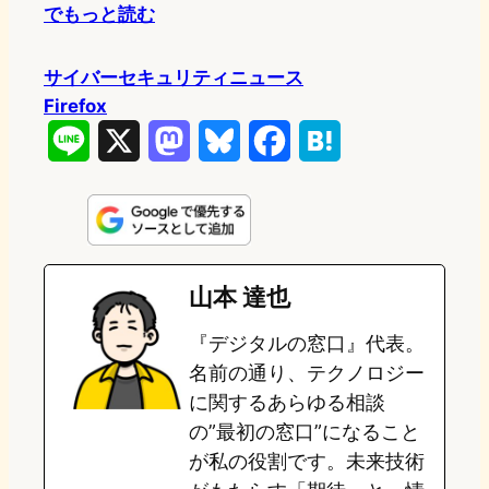
でもっと読む
サイバーセキュリティニュース
Firefox
L
X
M
B
F
H
i
a
l
a
a
n
s
u
c
t
e
t
e
e
e
山本 達也
o
s
b
n
『デジタルの窓口』代表。
d
k
o
a
名前の通り、テクノロジー
o
y
o
に関するあらゆる相談
の”最初の窓口”になること
n
k
が私の役割です。未来技術