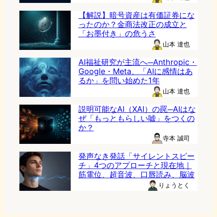
【解説】暗号資産は有価証券にな
ったのか？金商法改正の成立と
「お墨付き」の危うさ
山本 達也
AI福祉研究が主流へ─Anthropic・
Google・Meta、「AIに感情はあ
るか」を問い始めた1年
山本 達也
説明可能なAI（XAI）の罠─AIはな
ぜ「もっともらしい嘘」をつくの
か？
寺本 誠司
発声なき発話「サイレントスピー
チ」4つのアプローチと現在地｜
筋電位、超音波、口唇読み、脳波
りょうとく