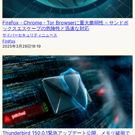
Firefox・Chrome・Tor Browserに重大脆弱性 – サンドボ
ックスエスケープの危険性と迅速な対応
サイバーセキュリティニュース
Firefox
2025年3月29日19:19
Thunderbird 150.0.1緊急アップデート公開、メモリ破損で