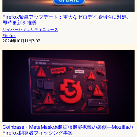
Firefox緊急アップデート：重大なゼロデイ脆弱性に対処、
即時更新を推奨
サイバーセキュリティニュース
Firefox
2024年10月11日7:07
Coinbase・MetaMask偽装拡張機能拡散の裏側—Mozillaの
Firefox開発者フィッシング事案