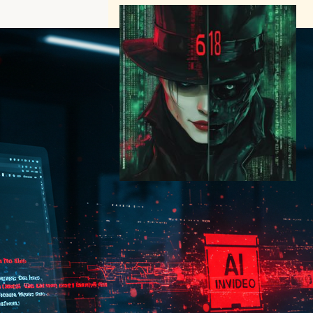
Microsoft、618件の侵害を行
ったハッカー
「EncryptHub」のWindows
脆弱性報告を評価 –
ChatGPTを悪用したサイバー
犯罪の新時代
サイバーセキュリティニュース
Windows脆弱性