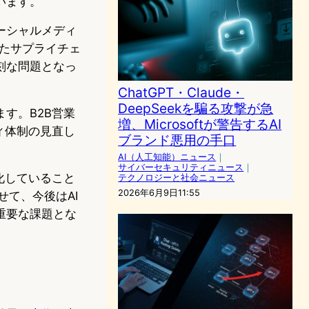
います。
、ソーシャルメディ
したサプライチェ
刻な問題となっ
ChatGPT・Claude・
DeepSeekを騙る攻撃が急
す。B2B営業
増、Microsoftが警告するAI
ィ体制の見直し
ブランド悪用の手口
AI（人工知能）ニュース
｜
サイバーセキュリティニュース
｜
化していること
テクノロジーと社会ニュース
2026年6月9日11:55
せて、今後はAI
重要な課題とな