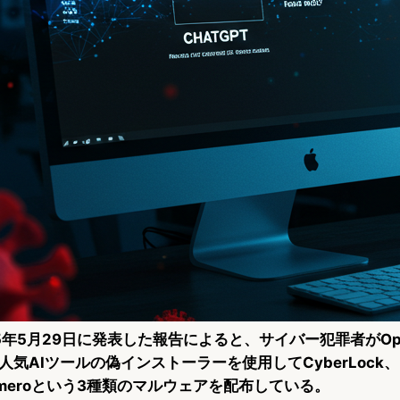
2025年5月29日に発表した報告によると、サイバー犯罪者がOpen
などの人気AIツールの偽インストーラーを使用してCyberLock、
、Numeroという3種類のマルウェアを配布している。