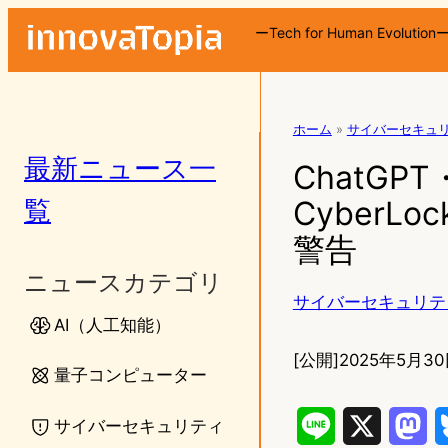
ーTech for Human Evolution
ホーム
»
サイバーセキュ
最新ニュース一
ChatGP
覧
CyberL
警告
ニュースカテゴリ
サイバーセキュリテ
AI（人工知能）
[公開]
2025年5月30
量子コンピューター
サイバーセキュリティ
L
X
M