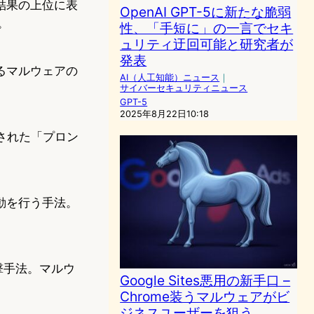
結果の上位に表
OpenAI GPT-5に新たな脆弱
。
性、「手短に」の一言でセキ
ュリティ迂回可能と研究者が
発表
るマルウェアの
AI（人工知能）ニュース
｜
サイバーセキュリティニュース
GPT-5
2025年8月22日10:18
告された「プロン
動を行う手法。
撃手法。マルウ
Google Sites悪用の新手口 –
Chrome装うマルウェアがビ
ジネスユーザーを狙う