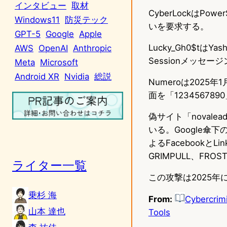
インタビュー
取材
CyberLockはPo
Windows11
防災テック
いを要求する。
GPT-5
Google
Apple
Lucky_Gh0$t
AWS
OpenAI
Anthropic
Sessionメッセ
Meta
Microsoft
Android XR
Nvidia
総説
Numeroは202
面を「12345678
偽サイト「novale
いる。Google傘下
よるFacebookと
GRIMPULL、FR
ライター一覧
この攻撃は2025
乗杉 海
From:
Cybercrimi
山本 達也
Tools