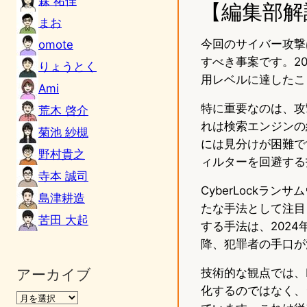
森 祐佳
【編集部解
まお
今回のサイバー攻撃
omote
すべき事案です。2
りょうとく
用レベルに達したこ
Ami
特に重要なのは、攻
荒木 啓介
れは検索エンジンの
菊池 紗槻
には見分けが困難で
野村貴之
ィルターを回避する
寺本 誠司
CyberLockラ
島津耕造
たな手法として注目
苦田 大起
する手法は、202
降、犯罪者の手口が
アーカイブ
技術的な観点では、
化するのではなく、