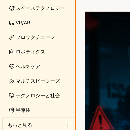
i
a
スペーステクノロジー
n
s
VR/AR
e
t
ブロックチェーン
o
d
ロボティクス
o
ヘルスケア
n
マルチスピーシーズ
テクノロジーと社会
半導体
もっと見る