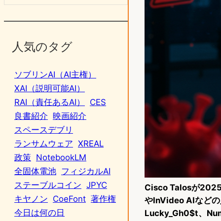
人気のタグ
ソブリンAI（AI主権）
XAI（説明可能AI）
RAI（責任あるAI）
CES
良書紹介
映画紹介
スペースデブリ
ランサムウェア
XREAL
政策
NotebookLM
全固体電池
フィジカルAI
ステーブルコイン
JPYC
Cisco Talosが
キヤノン
CoeFont
著作権
やInVideo AI
今日は何の日
Lucky_Gh0$t