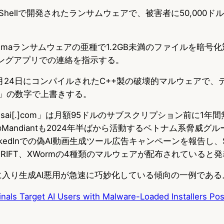
werShellで開発されたランサムウェアで、被害者に50,000ドル
はYashmaランサムウェアの亜種で1.2GB未満のファイルを暗号
ージングアプリでの連絡を指示する。
5年1月24日にコンパイルされたC++製の破壊的マルウェアで
90」の数字で上書きする。
adsai[.]com」は月額95ドルのサブスクリプション前に1
のMandiantも2024年半ばから活動するベトナム系脅威グルー
LinkedInでの偽AI動画生成ツール広告キャンペーンを報告し、ST
OSTRIFT、XWormの4種類のマルウェアが配布されていると
年に入り生成AI悪用が急速に巧妙化している傾向の一例である
nals Target AI Users with Malware-Loaded Installers Pos