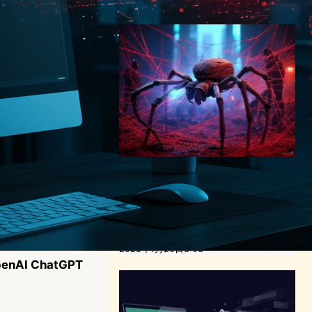
2025年4月7日7:38
ChatGPT クローラーに重大
な脆弱性発覚 – DDoS攻撃と
プロンプトインジェクション
のリスクが浮上
サイバーセキュリティニュース
2025年1月20日8:03
AI ChatGPT