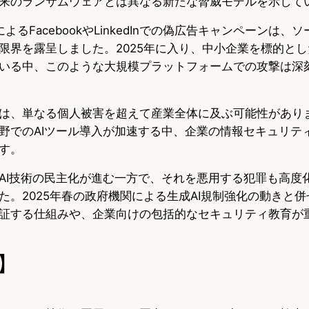
来のランサムウェアとは異なる新たな脅威モデルを示して
によるFacebookやLinkedInでの偽広告キャンペーンは
限界を露呈しました。2025年に入り、中小企業を標的と
いる中、このような大規模プラットフォームでの攻撃は深
は、単なる個人被害を超えて産業全体に及ぶ可能性がありま
野でのAIツール導入が加速する中、企業の情報セキュリテ
す。
AI技術の民主化が進む一方で、それを悪用する犯罪も高度
た。2025年春の政府機関による生成AI規制強化の動きと併
証する仕組みや、企業向けの包括的なセキュリティ教育が
】