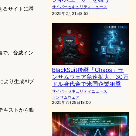
サイバーセキュリティニュース
あるサイトに誘
2025年2月21日8:52
組織で、脅威イン
BlackSuit後継「Chaos」ラ
ンサムウェア急速拡大、30万
開により生成AIブ
ドル身代金で米国企業狙撃
サイバーセキュリティニュース
ランサムウェア
2025年7月29日18:00
、テキストから動