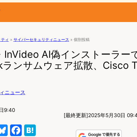
ー
リティ
»
サイバーセキュリティニュース
»
個別投稿
T・InVideo AI偽インストーラー
ockランサムウェア拡散、Cisco T
ィニュース
日9:40
[最終更新]
2025年5月30日 09:
B
F
H