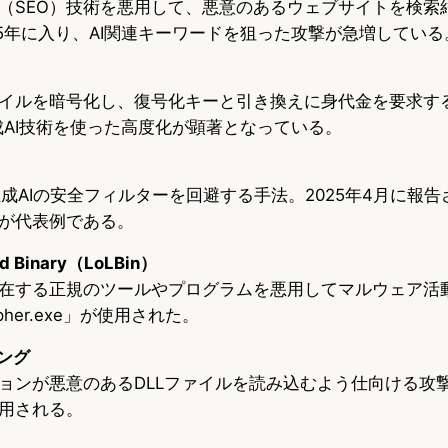
（SEO）技術を悪用して、悪意のあるウェブサイトを検索
25年に入り、AI関連キーワードを狙った攻撃が急増している
イルを暗号化し、復号化キーと引き換えに身代金を要求す
生成AI技術を使った高度化が顕著となっている。
規生成AIの安全フィルターを回避する手法。2025年4月に報
が代表例である。
and Binary（LoLBin）
在する正規のツールやプログラムを悪用してマルウェア活
her.exe」が使用された。
ング
ョンが悪意のあるDLLファイルを読み込むよう仕向ける攻
用される。