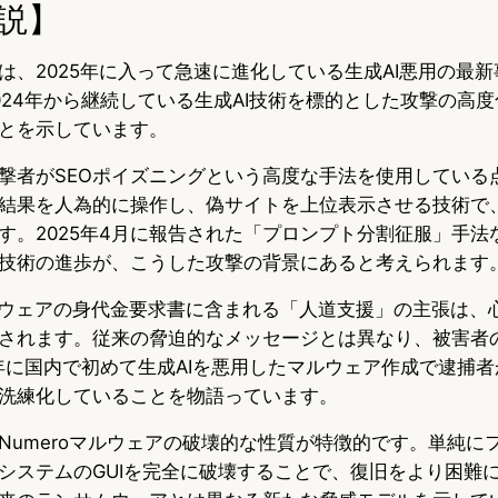
説】
は、2025年に入って急速に進化している生成AI悪用の最
024年から継続している生成AI技術を標的とした攻撃の高
とを示しています。
撃者がSEOポイズニングという高度な手法を使用している
結果を人為的に操作し、偽サイトを上位表示させる技術で
す。2025年4月に報告された「プロンプト分割征服」手法な
技術の進歩が、こうした攻撃の背景にあると考えられます
ンサムウェアの身代金要求書に含まれる「人道支援」の主張は
されます。従来の脅迫的なメッセージとは異なり、被害者
4年に国内で初めて生成AIを悪用したマルウェア作成で逮捕
洗練化していることを物語っています。
Numeroマルウェアの破壊的な性質が特徴的です。単純に
システムのGUIを完全に破壊することで、復旧をより困難