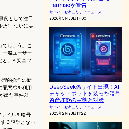
Permisoが警告
サイバーセキュリティニュース
新事例として注目
2026年5月30日17:00
度化が、ついに実
点でしょう。こ
、一般ユーザー
ど、AI安全フ
。
、心理的操作の新
DeepSeek偽サイト出現！AI
の罪悪感を利用
チャットボットを装った暗号
者が出た事件以
資産詐欺の実態と対策
サイバーセキュリティニュース
2025年2月26日11:22
ファイルを暗号
にする設計となっ