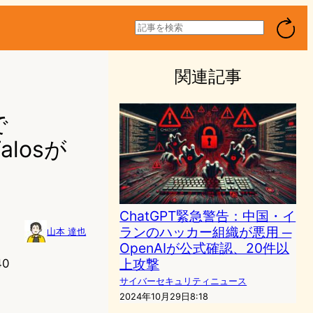
検
索
関連記事
で
alosが
ChatGPT緊急警告：中国・イ
ランのハッカー組織が悪用 ─
山本 達也
OpenAIが公式確認、20件以
上攻撃
40
サイバーセキュリティニュース
2024年10月29日8:18