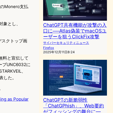
のMonero支払
化対象とし、
ChatGPT共有機能が攻撃の入
口に──Atlas偽装でmacOSユ
ーザーを狙うClickFix攻撃
、デスクトップ画
サイバーセキュリティニュース
Firefox
2025年12月11日8:24
年間無料と宣伝して
プUNC6032に
ARKVEIL、
発表した。
。
ing as Popular
ChatGPTの新脆弱性
「ChatGPhish」、Web要約
がフィッシングの舞台に—