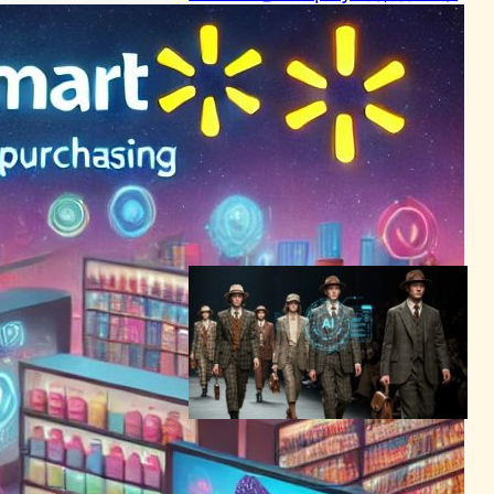
ヤルティ革新
AI（人工知能）ニュース
｜
テクノロジーとエンタメニュース
2024年2月7日0:18
MetaMaskとRobinhoodが提
携、暗号通貨購入がより簡単
に
ブロックチェーンニュース
2024年2月7日0:20
ラルフローレンがAIアシスタ
ント「Ask Ralph」導入、
NYFWでファッション×AI融