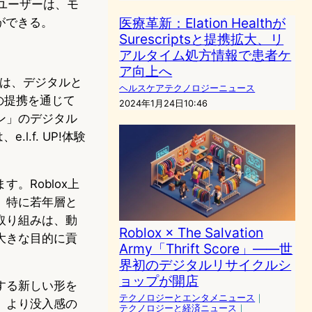
ユーザーは、モ
医療革新：Elation Healthが
とができる。
Surescriptsと提携拡大、リ
アルタイム処方情報で患者ケ
ア向上へ
ことは、デジタルと
ヘルスケアテクノロジーニュース
の提携を通じて
2024年1月24日10:46
ン」のデジタル
.f. UP!体験
。Roblox上
者、特に若年層と
取り組みは、動
Roblox × The Salvation
大きな目的に貢
Army「Thrift Score」——世
界初のデジタルリサイクルシ
ョップが開店
する新しい形を
テクノロジーとエンタメニュース
｜
、より没入感の
テクノロジーと経済ニュース
｜