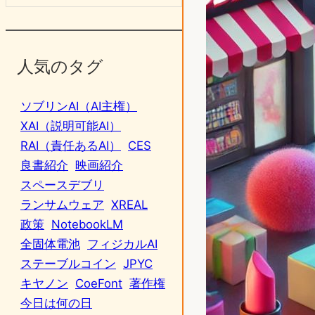
人気のタグ
ソブリンAI（AI主権）
XAI（説明可能AI）
RAI（責任あるAI）
CES
良書紹介
映画紹介
スペースデブリ
ランサムウェア
XREAL
政策
NotebookLM
全固体電池
フィジカルAI
ステーブルコイン
JPYC
キヤノン
CoeFont
著作権
今日は何の日