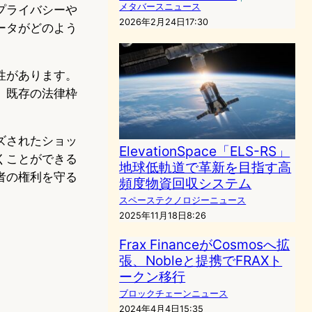
メタバースニュース
プライバシーや
2026年2月24日17:30
ータがどのよう
性があります。
、既存の法律枠
ズされたショッ
ElevationSpace「ELS-RS」
くことができる
地球低軌道で革新を目指す高
者の権利を守る
頻度物資回収システム
スペーステクノロジーニュース
2025年11月18日8:26
Frax FinanceがCosmosへ拡
張、Nobleと提携でFRAXト
ークン移行
ブロックチェーンニュース
2024年4月4日15:35