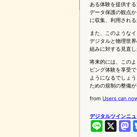
ある体験を提供する
データ保護の観点か
に収集、利用される
また、このようなイ
デジタルと物理世界
組みに対する見直し
将来的には、このよ
ピング体験を享受で
ようになるでしょう
ための規制の整備が
from
Users can now
デジタルツインニュ
L
X
M