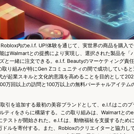
ticsは、Roblox内のe.l.f. UP!体験を通じて、実世界の商品を
能はWalmartとの提携により実現し、選択された製品を「
一緒に注文できる。e.l.f. Beautyのマーケティング責任
は、この取り組みが特にGen Zコミュニティの間で成功していると述べ
世代が起業スキルと文化的意識を高めることを目的として202
200万回以上の訪問と100万以上の無料バーチャルアイテム
の商取引を追加する最初の美容ブランドとして、e.l.f.はこの
ルティをさらに構築する。この取り組みは、Walmartとの
テストが開始された。e.l.f.は、動物福祉を支援するため
万ドルを寄付する。また、Robloxのクリエイターと協力し