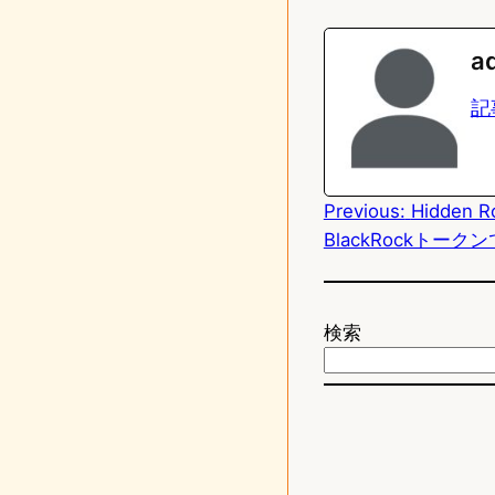
i
a
n
s
a
e
t
記
o
d
Previous:
Hidde
o
BlackRockトー
n
検索