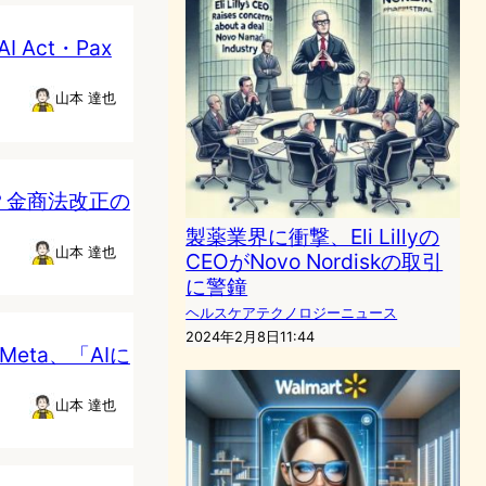
Act・Pax
山本 達也
？金商法改正の
製薬業界に衝撃、Eli Lillyの
山本 達也
CEOがNovo Nordiskの取引
に警鐘
ヘルスケアテクノロジーニュース
2024年2月8日11:44
Meta、「AIに
山本 達也