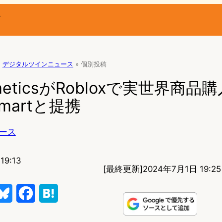
ー
»
デジタルツインニュース
»
個別投稿
CosmeticsがRobloxで実世界商
martと提携
ース
9:13
[最終更新]
2024年7月1日 19:25
B
F
H
l
a
a