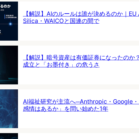
【解説】AIのルールは誰が決めるのか｜EU AI 
Silica・WAICOと国連の間で
【解説】暗号資産は有価証券になったのか
成立と「お墨付き」の危うさ
AI福祉研究が主流へ─Anthropic・Google・
感情はあるか」を問い始めた1年