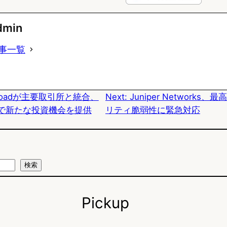
l
a
a
u
c
t
dmin
e
e
e
事一覧
s
b
n
k
o
a
n Roadが主要取引所と統合、
Next:
Juniper Networks
y
o
クンで新たな投資機会を提供
リティ脆弱性に緊急対応
k
検索
Pickup