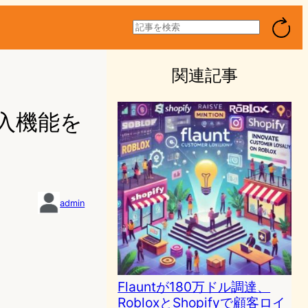
検
索
関連記事
品購入機能を
admin
Flauntが180万ドル調達、
RobloxとShopifyで顧客ロイ