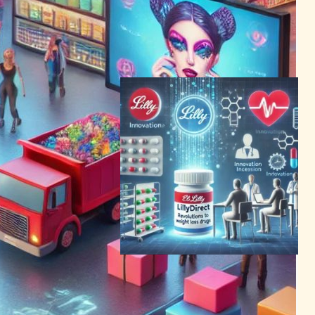
合が本格化
AI（人工知能）ニュース
｜
テクノロジーと経済ニュース
2025年9月23日8:22
エリ・リリー社、新プラット
フォーム「LillyDirect」で減
量薬アクセスを革新－医療界