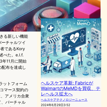
からは懸念の声も
ヘルスケアテクノロジーニュース
2024年1月7日20:10
購入できる新しい機能
バーチャルツイ
者であるKory
た。e.l.f.
3年11月に開始
の配布を達成し
ヘルスケア革新: Fabricが
プラットフォーム
WalmartのMeMDを買収、テ
eコマース契約の
レヘルス拡大へ
に、アメリカ合衆
ヘルスケアテクノロジーニュース
て、バーチャル
2024年6月29日3:52