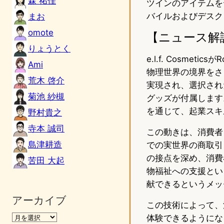
森 祐佳
ツインのアイテムを
バイルおよびデスクト
まお
omote
【ニュース解
りょうとく
e.l.f. Cosm
Ami
物理世界の境界をさ
荒木 啓介
実現され、選択され
菊池 紗槻
グッズが付属します。
を通じて、起業スキ
野村貴之
寺本 誠司
この動きは、消費者
島津耕造
での実世界の商取引
の接点を深め、消費
苦田 大起
物福祉への支援とい
献できるというメッ
アーカイブ
この技術によって、
体験できるようにな