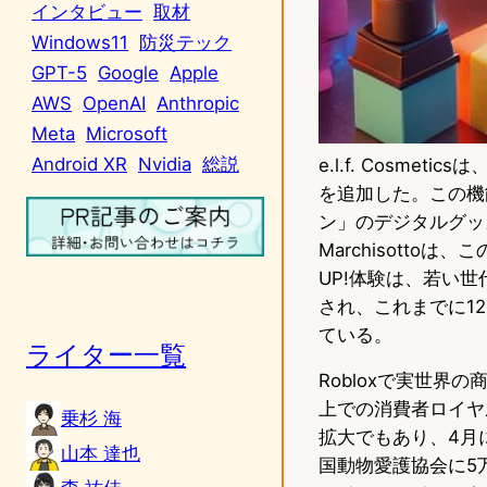
インタビュー
取材
Windows11
防災テック
GPT-5
Google
Apple
AWS
OpenAI
Anthropic
Meta
Microsoft
Android XR
Nvidia
総説
e.l.f. Cosme
を追加した。この機
ン」のデジタルグッズと
Marchisotto
UP!体験は、若い
され、これまでに1
ている。
ライター一覧
Robloxで実世界
上での消費者ロイヤ
乗杉 海
拡大でもあり、4月に
山本 達也
国動物愛護協会に5