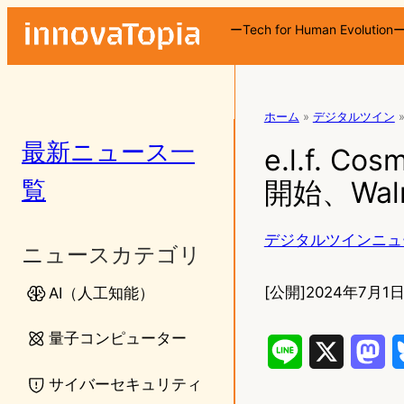
ーTech for Human Evolution
ホーム
»
デジタルツイン
最新ニュース一
e.l.f. 
覧
開始、Wal
デジタルツインニュ
ニュースカテゴリ
[公開]
2024年7月1日1
AI（人工知能）
量子コンピューター
L
X
M
サイバーセキュリティ
i
a