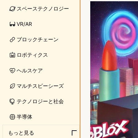
n
s
スペーステクノロジー
e
t
VR/AR
o
ブロックチェーン
d
o
ロボティクス
n
ヘルスケア
マルチスピーシーズ
テクノロジーと社会
半導体
もっと見る