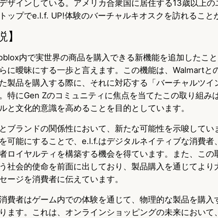
デザインしている。アメリカ合衆国に居住する13歳以上の
ップでe.l.f. UP!体験のバーチャルキオスクを訪れるこ
説】
eticsがRoblox内で実世界の商品を購入できる新機能を追加した
らに曖昧にする一歩と言えます。この機能は、Walmartと
た製品を購入する際に、それに対応する「バーチャルツイ
特にGen Zのコミュニティに焦点を当てたこの取り組みは、e.l
ルと文化的意識を高めることを目的としています。
とブランドの関係性において、新たな可能性を示唆しています
を可能にすることで、e.l.f.はデジタルネイティブな消費
者ロイヤルティを構築する機会を得ています。また、この
う社会的使命を前面に出しており、製品購入を通じてより
セージを消費者に伝えています。
消費者はゲーム内での体験を通じて、物理的な製品を購入
ります。これは、オンラインショッピングの未来において