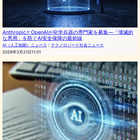
AnthropicとOpenAIが化学兵器の専門家を募集—「壊滅的
な悪用」を防ぐAI安全保障の最前線
AI（人工知能）ニュース
｜
テクノロジーと社会ニュース
2026年3月21日11:01