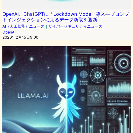
OpenAI、ChatGPTに「Lockdown Mode」導入—プロンプ
トインジェクションによるデータ窃取を遮断
AI（人工知能）ニュース
｜
サイバーセキュリティニュース
OpenAI
2026年2月15日9:00