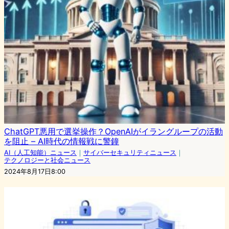
ChatGPT悪用で選挙操作？OpenAIがイラングループの活動
を阻止 – AI時代の情報戦に警鐘
AI（人工知能）ニュース
｜
サイバーセキュリティニュース
｜
テクノロジーと社会ニュース
2024年8月17日8:00