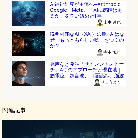
AI福祉研究が主流へ─Anthropic・
Google・Meta、「AIに感情はあ
るか」を問い始めた1年
山本 達也
説明可能なAI（XAI）の罠─AIはな
ぜ「もっともらしい嘘」をつくの
か？
寺本 誠司
発声なき発話「サイレントスピー
チ」4つのアプローチと現在地｜
筋電位、超音波、口唇読み、脳波
りょうとく
関連記事