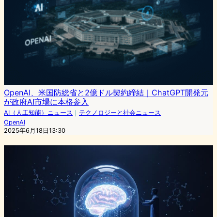
OpenAI、米国防総省と2億ドル契約締結｜ChatGPT開発元
が政府AI市場に本格参入
AI（人工知能）ニュース
｜
テクノロジーと社会ニュース
OpenAI
2025年6月18日13:30