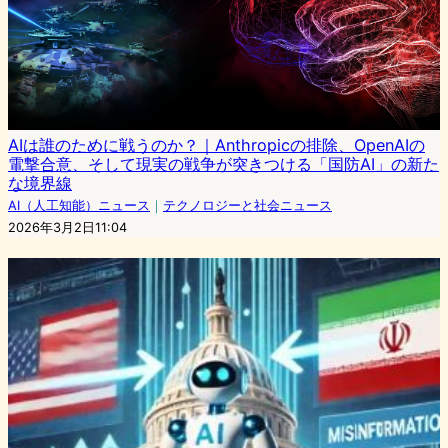
AIは誰のために戦うのか？｜Anthropicの排除、OpenAIの
電撃合意、そして現実の戦争が突きつける「国防AI」の新た
な境界線
AI（人工知能）ニュース
｜
テクノロジーと社会ニュース
2026年3月2日11:04