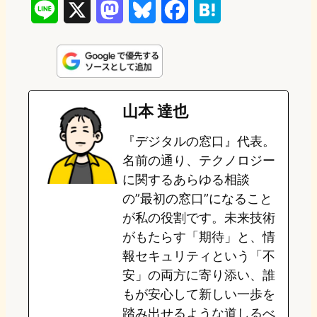
L
X
M
B
F
H
i
a
l
a
a
n
s
u
c
t
e
t
e
e
e
山本 達也
o
s
b
n
『デジタルの窓口』代表。
d
k
o
a
名前の通り、テクノロジー
o
y
o
に関するあらゆる相談
の”最初の窓口”になること
n
k
が私の役割です。未来技術
がもたらす「期待」と、情
報セキュリティという「不
安」の両方に寄り添い、誰
もが安心して新しい一歩を
踏み出せるような道しるべ