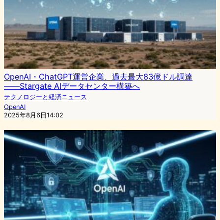
OpenAI・ChatGPT運営企業、過去最大83億ドル調達
――Stargate AIデータセンター構築へ
テクノロジーと経済ニュース
OpenAI
2025年8月6日14:02