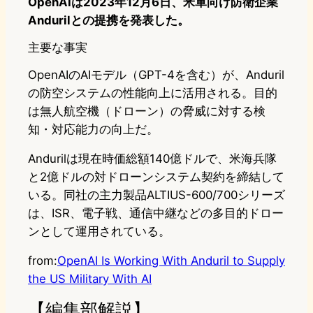
OpenAIは2023年12月6日、米軍向け防衛企業
Andurilとの提携を発表した。
主要な事実
OpenAIのAIモデル（GPT-4を含む）が、Anduril
の防空システムの性能向上に活用される。目的
は無人航空機（ドローン）の脅威に対する検
知・対応能力の向上だ。
Andurilは現在時価総額140億ドルで、米海兵隊
と2億ドルの対ドローンシステム契約を締結して
いる。同社の主力製品ALTIUS-600/700シリーズ
は、ISR、電子戦、通信中継などの多目的ドロー
ンとして運用されている。
from:
OpenAI Is Working With Anduril to Supply
the US Military With AI
【編集部解説】