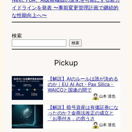
イドラインを発表 〜事前変更管理計画で継続的
な性能向上へ〜
検索
検索
Pickup
【解説】AIのルールは誰が決める
のか｜EU AI Act・Pax Silica・
WAICOと国連の間で
山本 達也
【解説】暗号資産は有価証券にな
ったのか？金商法改正の成立と
「お墨付き」の危うさ
山本 達也