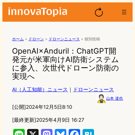
ホーム
»
ドローン
»
ドローンニュース
»
個別投稿
OpenAI×Anduril：ChatGPT開
発元が米軍向けAI防衛システム
に参入、次世代ドローン防衛の
実現へ
AI（人工知能）ニュース
｜
ドローンニュース
山本 達也
[公開]
2024年12月5日8:10
[最終更新]
2025年4月9日 16:27
L
X
M
B
F
H