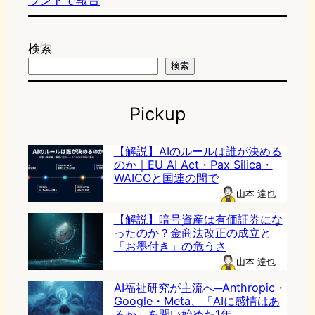
ランドで報告
検索
検索
Pickup
【解説】AIのルールは誰が決める
のか｜EU AI Act・Pax Silica・
WAICOと国連の間で
山本 達也
【解説】暗号資産は有価証券にな
ったのか？金商法改正の成立と
「お墨付き」の危うさ
山本 達也
AI福祉研究が主流へ─Anthropic・
Google・Meta、「AIに感情はあ
るか」を問い始めた1年