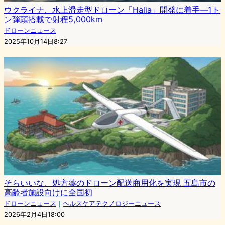
ウクライナ、水上滑走型ドローン「Halia」開発に着手―1ト
ン弾頭搭載で射程5,000km
ドローンニュース
2025年10月14日8:27
そらいいな、処方薬のドローン配送商用化を実現 五島市の
高齢者施設向けに全国初
ドローンニュース
｜
ヘルスケアテクノロジーニュース
2026年2月4日18:00