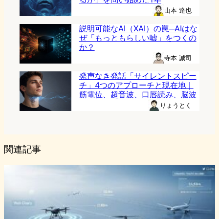
山本 達也
説明可能なAI（XAI）の罠─AIはな
ぜ「もっともらしい嘘」をつくの
か？
寺本 誠司
発声なき発話「サイレントスピー
チ」4つのアプローチと現在地｜
筋電位、超音波、口唇読み、脳波
りょうとく
関連記事