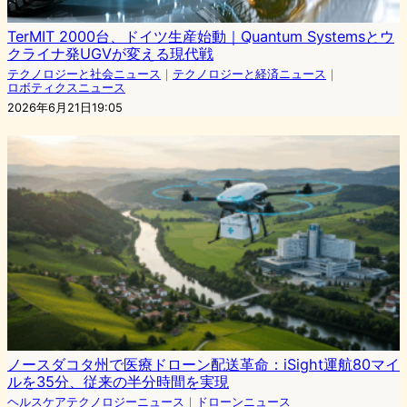
TerMIT 2000台、ドイツ生産始動｜Quantum Systemsとウ
クライナ発UGVが変える現代戦
テクノロジーと社会ニュース
｜
テクノロジーと経済ニュース
｜
ロボティクスニュース
2026年6月21日19:05
ノースダコタ州で医療ドローン配送革命：iSight運航80マイ
ルを35分、従来の半分時間を実現
ヘルスケアテクノロジーニュース
｜
ドローンニュース