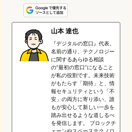
i
a
l
a
a
n
s
u
c
t
e
t
e
e
e
山本 達也
o
s
b
n
『デジタルの窓口』代表。
d
k
o
a
名前の通り、テクノロジー
o
y
o
に関するあらゆる相談
の”最初の窓口”になること
n
k
が私の役割です。未来技術
がもたらす「期待」と、情
報セキュリティという「不
安」の両方に寄り添い、誰
もが安心して新しい一歩を
踏み出せるような道しるべ
を発信します。 ブロックチ
ェーンやスペーステクノロ