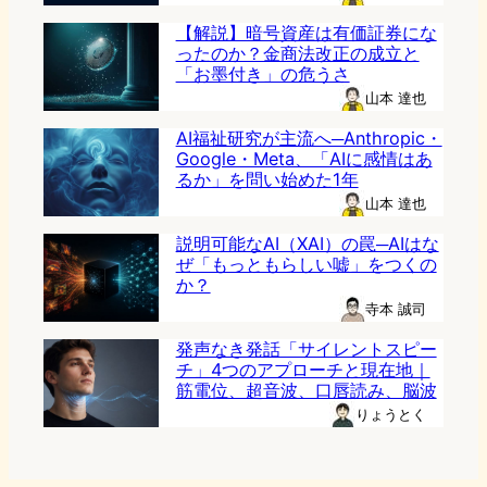
【解説】暗号資産は有価証券にな
ったのか？金商法改正の成立と
「お墨付き」の危うさ
山本 達也
AI福祉研究が主流へ─Anthropic・
Google・Meta、「AIに感情はあ
るか」を問い始めた1年
山本 達也
説明可能なAI（XAI）の罠─AIはな
ぜ「もっともらしい嘘」をつくの
か？
寺本 誠司
発声なき発話「サイレントスピー
チ」4つのアプローチと現在地｜
筋電位、超音波、口唇読み、脳波
りょうとく