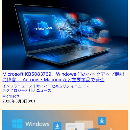
Microsoft KB5083769、Windows 11のバックアップ機能
に障害──Acronis・Macriumなど主要製品で発生
インフラニュース
｜
サイバーセキュリティニュース
｜
テクノロジーと社会ニュース
Microsoft
2026年5月3日8:01