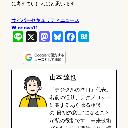
に考えていければと思います。
サイバーセキュリティニュース
Windows11
L
X
M
B
F
H
i
a
l
a
a
n
s
u
c
t
e
t
e
e
e
山本 達也
o
s
b
n
『デジタルの窓口』代表。
d
k
o
a
名前の通り、テクノロジー
o
y
o
に関するあらゆる相談
の”最初の窓口”になること
n
k
が私の役割です。未来技術