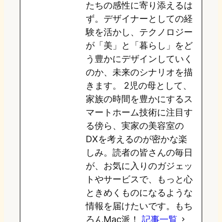
たちの感性に寄り添えるは
o
y
o
ず。デザイナーとしての経
験を活かし、テクノロジー
n
k
が「美」と「暮らし」をど
う豊かにデザインしていく
のか、未来のシナリオを描
きます。 2児の母として、
家族の時間を豊かにするス
マートホーム技術に注目す
る傍ら、実家の美容室の
DXを考えるのが密かな楽
しみ。読者の皆さんの毎日
が、お気に入りのガジェッ
トやサービスで、もっと心
ときめくものになるような
情報を届けたいです。もち
ろんMac派！
記事一覧