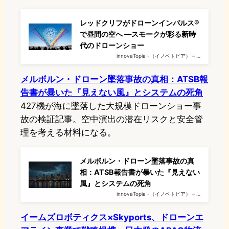
レッドクリフがドローンインパルス®
で昼間の空へ ―スモークが彩る新時
代のドローンショー
innovaTopia -（イノベトピア） – …
メルボルン・ドローン墜落事故の真相：ATSB報
告書が暴いた『見えない風』とシステムの死角
427機が海に墜落した大規模ドローンショー事
故の検証記事。空中演出の潜在リスクと安全管
理を考える材料になる。
メルボルン・ドローン墜落事故の真
相：ATSB報告書が暴いた『見えない
風』とシステムの死角
innovaTopia -（イノベトピア） – …
イームズロボティクス×Skyports、ドローンエ