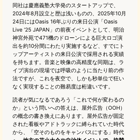
同社は慶應義塾大学発のスタートアップで、
2024年8月設立と歴は浅いものの、2025年10月
24日にはOasis 16年ぶりの来日公演「Oasis
Live ’25 JAPAN」の前夜イベントとして、明治
神宮外苑で471機のドローンによる巨大ロゴ演
出を約10分間にわたり実施するなど、すでにト
ップアーティストの来日公演で採用される実績
を持ちます。音楽と映像の高精度な同期は、ラ
イブ演出の現場では呼吸のように当たり前の作
法ですが、これを夜空で、しかも秒単位で狂い
なく実現することの難易度は桁違いです。
読者が気になるであろう「これで何が変わるの
か」という問いへの答えは、屋外広告（OOH）
の概念の書き換えにあります。屋外広告が固定
された看板やアドトラックに縛られていた時代
から、「空そのものをキャンバスにする」時代