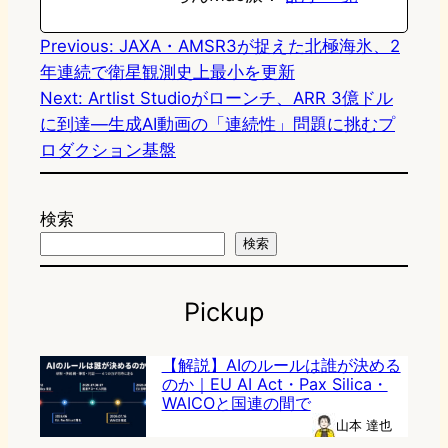
Previous:
JAXA・AMSR3が捉えた北極海氷、2
年連続で衛星観測史上最小を更新
Next:
Artlist Studioがローンチ、ARR 3億ドル
に到達—生成AI動画の「連続性」問題に挑むプ
ロダクション基盤
検索
検索
Pickup
【解説】AIのルールは誰が決める
のか｜EU AI Act・Pax Silica・
WAICOと国連の間で
山本 達也