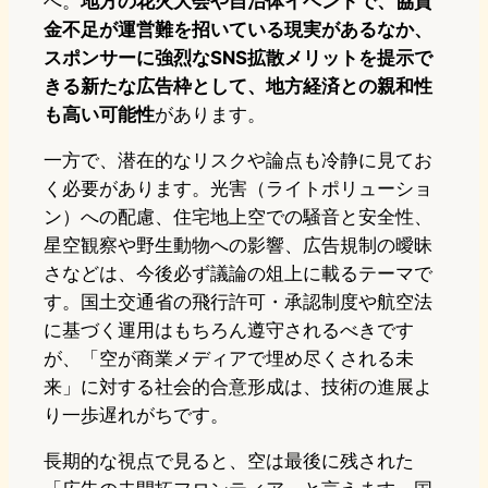
へ。
地方の花火大会や自治体イベントで、協賛
金不足が運営難を招いている現実があるなか、
スポンサーに強烈なSNS拡散メリットを提示で
きる新たな広告枠として、地方経済との親和性
も高い可能性
があります。
一方で、潜在的なリスクや論点も冷静に見てお
く必要があります。光害（ライトポリューショ
ン）への配慮、住宅地上空での騒音と安全性、
星空観察や野生動物への影響、広告規制の曖昧
さなどは、今後必ず議論の俎上に載るテーマで
す。国土交通省の飛行許可・承認制度や航空法
に基づく運用はもちろん遵守されるべきです
が、「空が商業メディアで埋め尽くされる未
来」に対する社会的合意形成は、技術の進展よ
り一歩遅れがちです。
長期的な視点で見ると、空は最後に残された