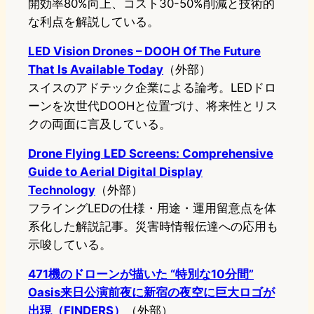
開効率80%向上、コスト30-50%削減と技術的
な利点を解説している。
LED Vision Drones – DOOH Of The Future
That Is Available Today
（外部）
スイスのアドテック企業による論考。LEDドロ
ーンを次世代DOOHと位置づけ、将来性とリス
クの両面に言及している。
Drone Flying LED Screens: Comprehensive
Guide to Aerial Digital Display
Technology
（外部）
フライングLEDの仕様・用途・運用留意点を体
系化した解説記事。災害時情報伝達への応用も
示唆している。
471機のドローンが描いた “特別な10分間”
Oasis来日公演前夜に新宿の夜空に巨大ロゴが
出現（FINDERS）
（外部）