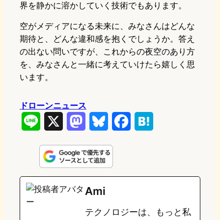
界を静かに溶かしていく技術でもあります。
空がメディアになる未来に、みなさんはどんな
期待と、どんな違和感を抱くでしょうか。答え
の出ない問いですが、これからの夜空のあり方
を、みなさんと一緒に考えていけたら嬉しく思
います。
ドローンニュース
L
X
M
B
F
H
i
a
l
a
a
n
s
u
c
t
e
t
e
e
e
Ami
o
s
b
n
テクノロジーは、もっと私
d
k
o
a