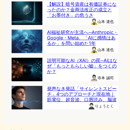
【解説】暗号資産は有価証券にな
ったのか？金商法改正の成立と
「お墨付き」の危うさ
山本 達也
AI福祉研究が主流へ─Anthropic・
Google・Meta、「AIに感情はあ
るか」を問い始めた1年
山本 達也
説明可能なAI（XAI）の罠─AIはな
ぜ「もっともらしい嘘」をつくの
か？
寺本 誠司
発声なき発話「サイレントスピー
チ」4つのアプローチと現在地｜
筋電位、超音波、口唇読み、脳波
りょうとく