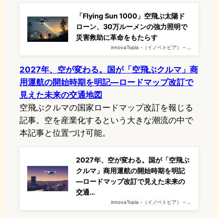
「Flying Sun 1000」空飛ぶ太陽ド
ローン、30万ルーメンの強力照明で
災害救助に革命をもたらす
innovaTopia -（イノベトピア） – …
2027年、空が変わる。国が「空飛ぶクルマ」商
用運航の開始時期を明記―ロードマップ改訂で
見えた未来の交通地図
空飛ぶクルマの国家ロードマップ改訂を報じる
記事。空を産業化するという大きな潮流の中で
本記事と位置づけ可能。
2027年、空が変わる。国が「空飛ぶ
クルマ」商用運航の開始時期を明記
―ロードマップ改訂で見えた未来の
交通…
innovaTopia -（イノベトピア） – …