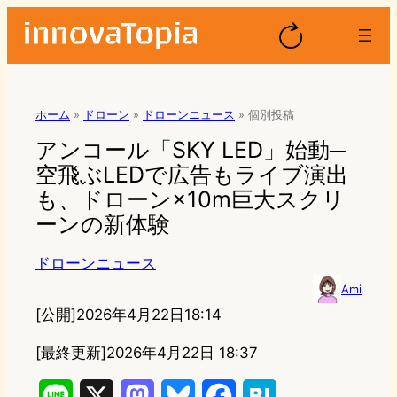
ホーム
»
ドローン
»
ドローンニュース
»
個別投稿
アンコール「SKY LED」始動─
空飛ぶLEDで広告もライブ演出
も、ドローン×10m巨大スクリ
ーンの新体験
ドローンニュース
Ami
[公開]
2026年4月22日18:14
[最終更新]
2026年4月22日 18:37
L
X
M
B
F
H