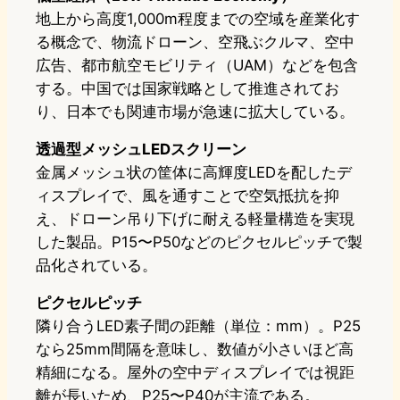
地上から高度1,000m程度までの空域を産業化す
る概念で、物流ドローン、空飛ぶクルマ、空中
広告、都市航空モビリティ（UAM）などを包含
する。中国では国家戦略として推進されてお
り、日本でも関連市場が急速に拡大している。
透過型メッシュLEDスクリーン
金属メッシュ状の筐体に高輝度LEDを配したデ
ィスプレイで、風を通すことで空気抵抗を抑
え、ドローン吊り下げに耐える軽量構造を実現
した製品。P15〜P50などのピクセルピッチで製
品化されている。
ピクセルピッチ
隣り合うLED素子間の距離（単位：mm）。P25
なら25mm間隔を意味し、数値が小さいほど高
精細になる。屋外の空中ディスプレイでは視距
離が長いため、P25〜P40が主流である。