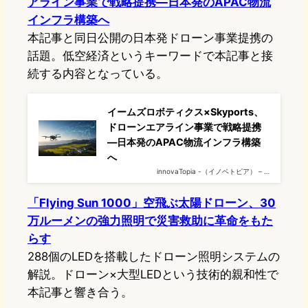
アライン事業で戦略提携—日本発のAPAC物流
インフラ構築へ
本記事と同日公開の日本発ドローン事業提携の
話題。低空経済というキーワードで本記事と接
続する内容となっている。
イームズロボティクス×Skyports、
ドローンエアライン事業で戦略提携
—日本発のAPAC物流インフラ構築
へ
innovaTopia -（イノベトピア） – …
「Flying Sun 1000」空飛ぶ太陽ドローン、30
万ルーメンの強力照明で災害救助に革命をもた
らす
288個のLEDを搭載したドローン照明システムの
解説。ドローン×大型LEDという技術的親和性で
本記事と響き合う。