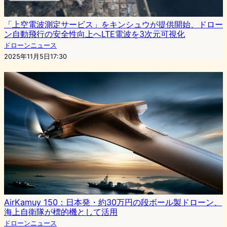
「上空電波測定サービス」をキンシュウが提供開始、ドロー
ン自動飛行の安全性向上へLTE電波を3次元可視化
ドローンニュース
2025年11月5日17:30
AirKamuy 150：日本発・約30万円の段ボール製ドローン、
海上自衛隊が標的機として活用
ドローンニュース