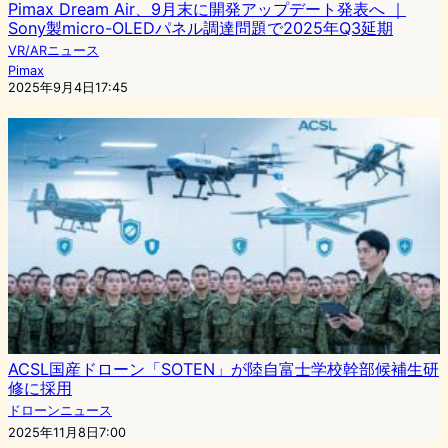
Pimax Dream Air、9月末に開発アップデート発表へ ｜
Sony製micro-OLEDパネル調達問題で2025年Q3延期
VR/ARニュース
Pimax
2025年9月4日17:45
ACSL国産ドローン「SOTEN」が陸自富士学校幹部候補生研
修に採用
ドローンニュース
2025年11月8日7:00