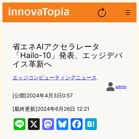
省エネAIアクセラレータ
「Hailo-10」発表、エッジデバ
イス革新へ
エッジコンピューティングニュース
admin
[公開]
2024年4月3日0:57
[最終更新]
2024年6月26日 12:21
L
X
M
B
F
H
i
a
l
a
a