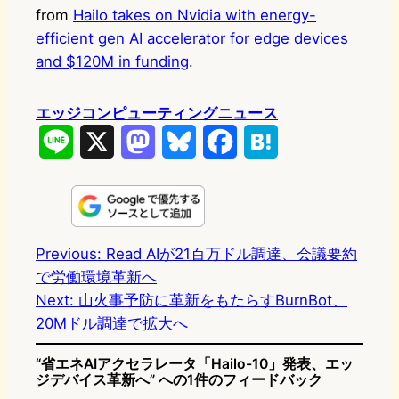
from
Hailo takes on Nvidia with energy-
efficient gen AI accelerator for edge devices
and $120M in funding
.
エッジコンピューティングニュース
L
X
M
B
F
H
i
a
l
a
a
n
s
u
c
t
e
t
e
e
e
Previous:
Read AIが21百万ドル調達、会議要約
で労働環境革新へ
o
s
b
n
Next:
山火事予防に革新をもたらすBurnBot、
d
k
o
a
20Mドル調達で拡大へ
o
y
o
“省エネAIアクセラレータ「Hailo-10」発表、エッ
n
k
ジデバイス革新へ” への1件のフィードバック