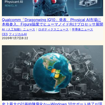
Qualcomm「Dragonwing IQ10」発表、Physical AI市場に
本格参入。Figure協業でヒューマノイド向けプロセッサ展開
AI（人工知能）ニュース
｜
ロボティクスニュース
｜
半導体ニュース
CES
フィジカルAI
2026年1月7日8:22
史上最大の計画的陳腐化か—Windows 10サポート終了が浮