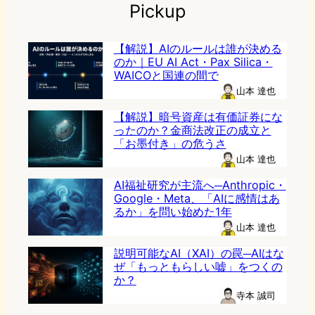
Pickup
【解説】AIのルールは誰が決める
のか｜EU AI Act・Pax Silica・
WAICOと国連の間で
山本 達也
【解説】暗号資産は有価証券にな
ったのか？金商法改正の成立と
「お墨付き」の危うさ
山本 達也
AI福祉研究が主流へ─Anthropic・
Google・Meta、「AIに感情はあ
るか」を問い始めた1年
山本 達也
説明可能なAI（XAI）の罠─AIはな
ぜ「もっともらしい嘘」をつくの
か？
寺本 誠司