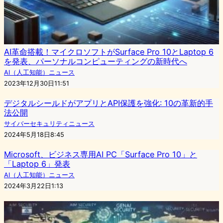
AI革命搭載！マイクロソフトがSurface Pro 10とLaptop 6
を発表、パーソナルコンピューティングの新時代へ
AI（人工知能）ニュース
2023年12月30日11:51
デジタルシールドがアプリとAPI保護を強化: 10の革新的手
法公開
サイバーセキュリティニュース
2024年5月18日8:45
Microsoft、ビジネス専用AI PC「Surface Pro 10」と
「Laptop 6」発表
AI（人工知能）ニュース
2024年3月22日1:13