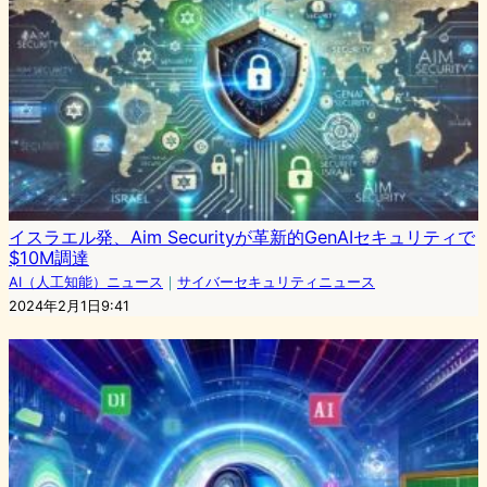
イスラエル発、Aim Securityが革新的GenAIセキュリティで
$10M調達
AI（人工知能）ニュース
｜
サイバーセキュリティニュース
2024年2月1日9:41