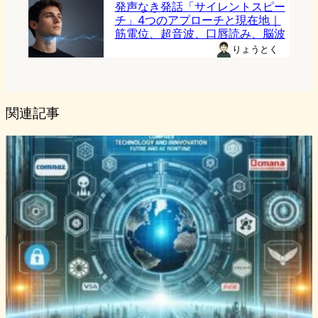
発声なき発話「サイレントスピー
チ」4つのアプローチと現在地｜
筋電位、超音波、口唇読み、脳波
りょうとく
関連記事