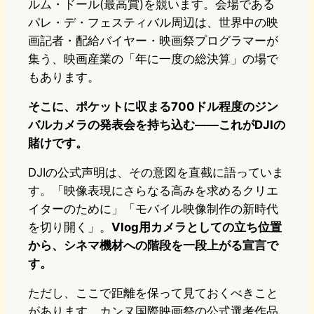
ルム・ドール(最高賞)を競います。会場である
パレ・デ・フェスティバル周辺は、世界中の映
画記者・配給バイヤー・映画祭プログラマーが
集う、映画産業の「年に一度の総決算」の場で
もあります。
そこに、ポケットに収まる700ドル程度のジン
バルカメラの発表会を持ち込む——これがDJIの
賭けです。
DJIの公式声明は、その意図を直截に語っていま
す。「映像表現にさらなる高みを求めるクリエ
イターのために」「モバイル映像制作の新時代
を切り開く」。
Vlog用カメラとしての立ち位置
から、シネマ機材への階段を一段上がる宣言で
す。
ただし、ここで距離を保って見ておくべきこと
があります。カンヌ国際映画祭の公式選考作品