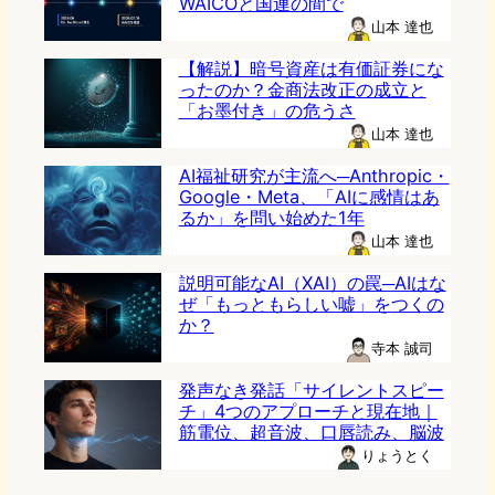
WAICOと国連の間で
山本 達也
【解説】暗号資産は有価証券にな
ったのか？金商法改正の成立と
「お墨付き」の危うさ
山本 達也
AI福祉研究が主流へ─Anthropic・
Google・Meta、「AIに感情はあ
るか」を問い始めた1年
山本 達也
説明可能なAI（XAI）の罠─AIはな
ぜ「もっともらしい嘘」をつくの
か？
寺本 誠司
発声なき発話「サイレントスピー
チ」4つのアプローチと現在地｜
筋電位、超音波、口唇読み、脳波
りょうとく