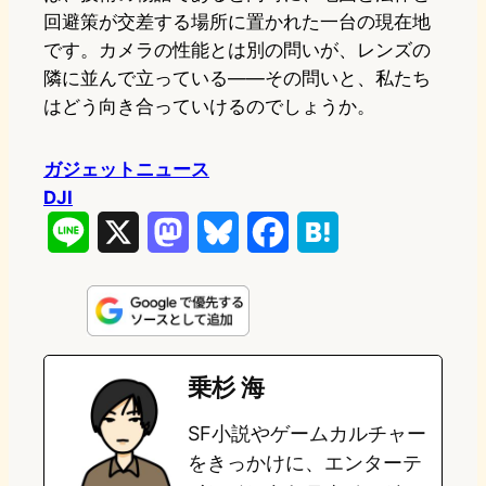
回避策が交差する場所に置かれた一台の現在地
です。カメラの性能とは別の問いが、レンズの
隣に並んで立っている——その問いと、私たち
はどう向き合っていけるのでしょうか。
ガジェットニュース
DJI
L
X
M
B
F
H
i
a
l
a
a
n
s
u
c
t
e
t
e
e
e
乗杉 海
o
s
b
n
SF小説やゲームカルチャー
d
k
o
a
をきっかけに、エンターテ
o
y
o