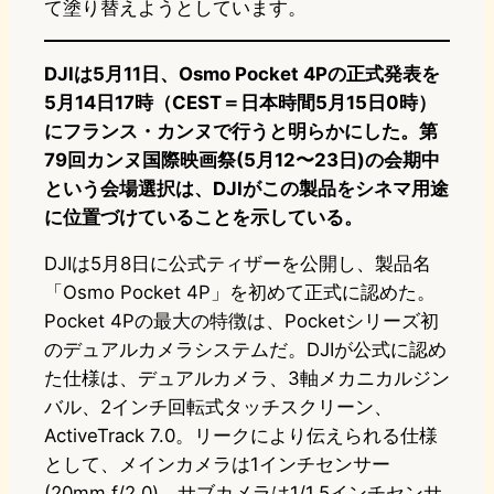
て塗り替えようとしています。
DJIは5月11日、Osmo Pocket 4Pの正式発表を
5月14日17時（CEST＝日本時間5月15日0時）
にフランス・カンヌで行うと明らかにした。第
79回カンヌ国際映画祭(5月12〜23日)の会期中
という会場選択は、DJIがこの製品をシネマ用途
に位置づけていることを示している。
DJIは5月8日に公式ティザーを公開し、製品名
「Osmo Pocket 4P」を初めて正式に認めた。
Pocket 4Pの最大の特徴は、Pocketシリーズ初
のデュアルカメラシステムだ。DJIが公式に認め
た仕様は、デュアルカメラ、3軸メカニカルジン
バル、2インチ回転式タッチスクリーン、
ActiveTrack 7.0。リークにより伝えられる仕様
として、メインカメラは1インチセンサー
(20mm f/2.0)、サブカメラは1/1.5インチセンサ