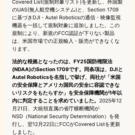
Covered List(規制対象リスト)を更新し、外国製
のUAS(無人航空機システム)と、Section 1709
に基づきDJI・Autel Roboticsの通信・映像監視
機器を一括して規制対象に追加しました。この
規制により、新規のFCC認証が下りない製品
は、米国市場での正規輸入・販売ができなくな
ります。
法的な根拠となったのは、FY25国防権限法
(NDAA)のSection 1709です。同条項は、DJIと
Autel Roboticsを名指しで挙げ、両社が「米国
の安全保障とアメリカ国民の安全に容認できな
いリスクをもたらすか」を安全保障機関が1年以
内に判定することを求めていました。
2025年12
月21日、大統領直属の省庁横断機関が
NSD（National Security Determination）を発
行し、翌12月22日にFCCがCovered Listを更新
しました。