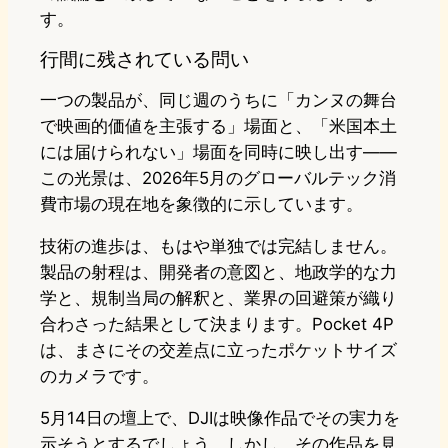
す。
行間に残されている問い
一つの製品が、同じ週のうちに「カンヌの舞台
で映画的価値を主張する」場面と、「米国本土
には届けられない」場面を同時に映し出す——
この光景は、2026年5月のグローバルテック消
費市場の現在地を象徴的に示しています。
技術の進歩は、もはや単独では完結しません。
製品の射程は、開発者の意図と、地政学的な力
学と、規制当局の解釈と、業界の回避策が織り
合わさった結果として決まります。Pocket 4P
は、まさにその交差点に立ったポケットサイズ
のカメラです。
5月14日の壇上で、DJIは映像作品でその実力を
示そうとするでしょう。しかし、その作品を見