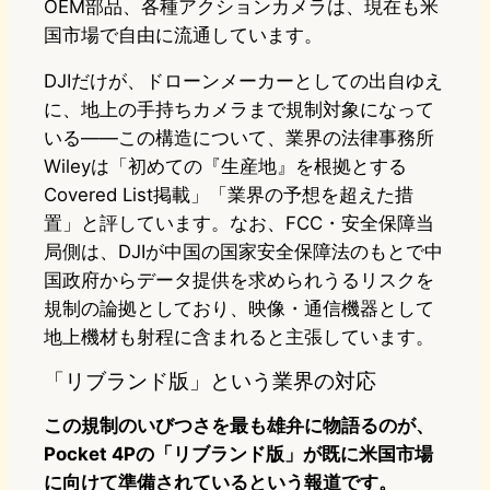
OEM部品、各種アクションカメラは、現在も米
国市場で自由に流通しています。
DJIだけが、ドローンメーカーとしての出自ゆえ
に、地上の手持ちカメラまで規制対象になって
いる——この構造について、業界の法律事務所
Wileyは「初めての『生産地』を根拠とする
Covered List掲載」「業界の予想を超えた措
置」と評しています。なお、FCC・安全保障当
局側は、DJIが中国の国家安全保障法のもとで中
国政府からデータ提供を求められうるリスクを
規制の論拠としており、映像・通信機器として
地上機材も射程に含まれると主張しています。
「リブランド版」という業界の対応
この規制のいびつさを最も雄弁に物語るのが、
Pocket 4Pの「リブランド版」が既に米国市場
に向けて準備されているという報道です。