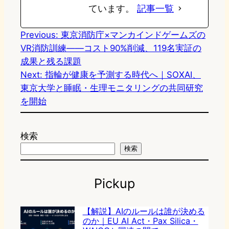
ています。
記事一覧
Previous:
東京消防庁×マンカインドゲームズの
VR消防訓練——コスト90%削減、119名実証の
成果と残る課題
Next:
指輪が健康を予測する時代へ｜SOXAI、
東京大学と睡眠・生理モニタリングの共同研究
を開始
検索
検索
Pickup
【解説】AIのルールは誰が決める
のか｜EU AI Act・Pax Silica・