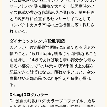
サーと比べて受光面積が大きく、低照度時のノ
イズ低減や豊かな階調表現に優れる。業務用途
との境界線に位置するセンサーサイズとして、
コンパクトカメラ市場の上位機種に広く採用さ
れている。
ダイナミックレンジ(段数表記)
カメラが一度の撮影で同時に記録できる明暗の
幅のこと。1段(1 stop)は明るさが2倍異なること
を意味し、14段であれば最も暗い部分から最も
明るい部分まで2の14乗＝1万6千倍以上の幅を
記録できる計算になる。段数が多いほど、空の
白飛びや暗部の黒つぶれを抑えた映像が撮れ
る。
D-Log(Dログ)カラー
DJI独自の対数(ログ)カラープロファイル。通常
の映像より多くの色・輝度情報を記録し、撮影