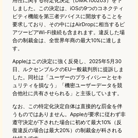
用性に関する特定化決定（DMA.100203）を下
しました。この決定は、iOSの9つのコネクティ
ビティ機能を第三者デバイスに開放することを
要求しており、その中にはAirDropに相当するピ
アツーピアWi-Fi接続も含まれます。違反した場
合の制裁金は、全世界年商の最大10%に達しま
す。
Appleはこの決定に強く反発し、2025年5月30
日、ルクセンブルクのEU一般裁判所に提訴しま
した。同社は「ユーザーのプライバシーとセキ
ュリティを損なう」「機密ユーザーデータを競
合他社に共有させられる」と主張しています。
なお、この特定化決定自体は直接的な罰金を伴
うものではありません。Appleが要求に従わず非
遵守決定が下された場合に初めて最大10%（反
復違反の場合は最大20%）の制裁金が科される