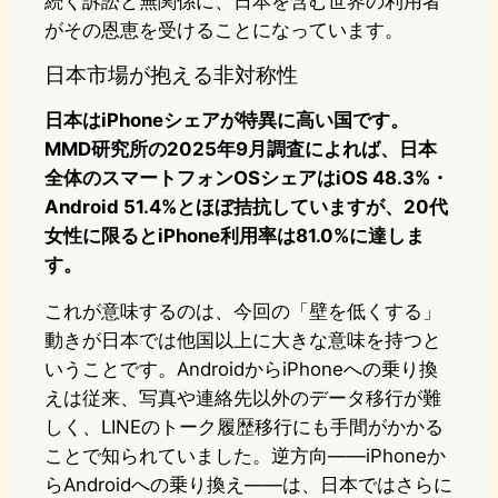
続く訴訟と無関係に、日本を含む世界の利用者
がその恩恵を受けることになっています。
日本市場が抱える非対称性
日本はiPhoneシェアが特異に高い国です。
MMD研究所の2025年9月調査によれば、日本
全体のスマートフォンOSシェアはiOS 48.3%・
Android 51.4%とほぼ拮抗していますが、20代
女性に限るとiPhone利用率は81.0%に達しま
す。
これが意味するのは、今回の「壁を低くする」
動きが日本では他国以上に大きな意味を持つと
いうことです。AndroidからiPhoneへの乗り換
えは従来、写真や連絡先以外のデータ移行が難
しく、LINEのトーク履歴移行にも手間がかかる
ことで知られていました。逆方向——iPhoneか
らAndroidへの乗り換え——は、日本ではさらに