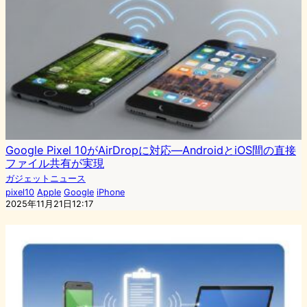
Google Pixel 10がAirDropに対応―AndroidとiOS間の直接
ファイル共有が実現
ガジェットニュース
pixel10
Apple
Google
iPhone
2025年11月21日12:17