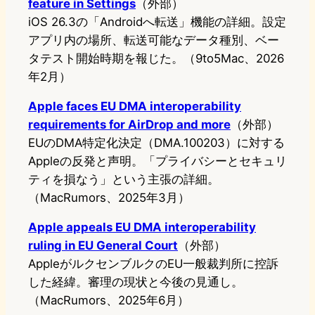
feature in Settings
（外部）
iOS 26.3の「Androidへ転送」機能の詳細。設定
アプリ内の場所、転送可能なデータ種別、ベー
タテスト開始時期を報じた。（9to5Mac、2026
年2月）
Apple faces EU DMA interoperability
requirements for AirDrop and more
（外部）
EUのDMA特定化決定（DMA.100203）に対する
Appleの反発と声明。「プライバシーとセキュリ
ティを損なう」という主張の詳細。
（MacRumors、2025年3月）
Apple appeals EU DMA interoperability
ruling in EU General Court
（外部）
AppleがルクセンブルクのEU一般裁判所に控訴
した経緯。審理の現状と今後の見通し。
（MacRumors、2025年6月）