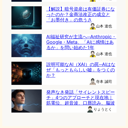
【解説】暗号資産は有価証券にな
ったのか？金商法改正の成立と
「お墨付き」の危うさ
山本 達也
AI福祉研究が主流へ─Anthropic・
Google・Meta、「AIに感情はあ
るか」を問い始めた1年
山本 達也
説明可能なAI（XAI）の罠─AIはな
ぜ「もっともらしい嘘」をつくの
か？
寺本 誠司
発声なき発話「サイレントスピー
チ」4つのアプローチと現在地｜
筋電位、超音波、口唇読み、脳波
りょうとく