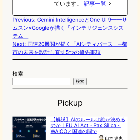
ています。
記事一覧
Previous:
Gemini IntelligenceとOne UI 9——サ
ムスン×Googleが描く「インテリジェンスシス
テム」
Next:
国連20機関が描く「AIシティバース」─都
市の未来を設計し直す5つの優先事項
検索
検索
Pickup
【解説】AIのルールは誰が決める
のか｜EU AI Act・Pax Silica・
WAICOと国連の間で
山本 達也