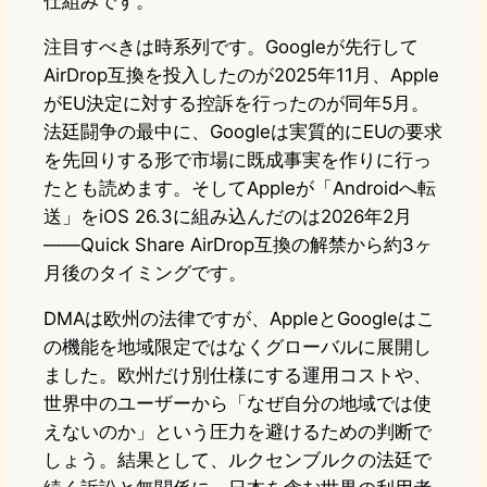
仕組みです。
注目すべきは時系列です。Googleが先行して
AirDrop互換を投入したのが2025年11月、Apple
がEU決定に対する控訴を行ったのが同年5月。
法廷闘争の最中に、Googleは実質的にEUの要求
を先回りする形で市場に既成事実を作りに行っ
たとも読めます。そしてAppleが「Androidへ転
送」をiOS 26.3に組み込んだのは2026年2月
——Quick Share AirDrop互換の解禁から約3ヶ
月後のタイミングです。
DMAは欧州の法律ですが、AppleとGoogleはこ
の機能を地域限定ではなくグローバルに展開し
ました。欧州だけ別仕様にする運用コストや、
世界中のユーザーから「なぜ自分の地域では使
えないのか」という圧力を避けるための判断で
しょう。結果として、ルクセンブルクの法廷で