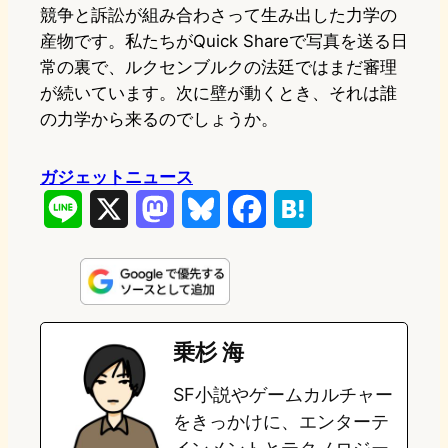
競争と訴訟が組み合わさって生み出した力学の
産物です。私たちがQuick Shareで写真を送る日
常の裏で、ルクセンブルクの法廷ではまだ審理
が続いています。次に壁が動くとき、それは誰
の力学から来るのでしょうか。
ガジェットニュース
L
X
M
B
F
H
i
a
l
a
a
n
s
u
c
t
e
t
e
e
e
乗杉 海
o
s
b
n
SF小説やゲームカルチャー
d
k
o
a
をきっかけに、エンターテ
o
y
o