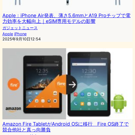
Apple：iPhone Air発表、薄さ5.6mmとA19 Proチップで電
力効率を大幅向上｜eSIM専用モデルの影響
ガジェットニュース
Apple
iPhone
2025年9月10日12:54
Amazon Fire TabletがAndroid OSに移行 Fire OS終了で
競合他社と真っ向勝負