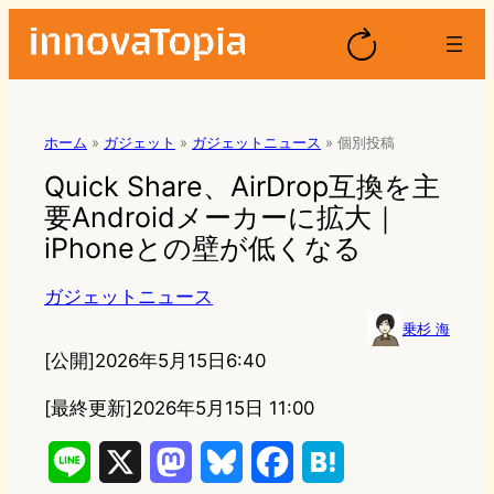
ホーム
»
ガジェット
»
ガジェットニュース
»
個別投稿
Quick Share、AirDrop互換を主
要Androidメーカーに拡大｜
iPhoneとの壁が低くなる
ガジェットニュース
乗杉 海
[公開]
2026年5月15日6:40
[最終更新]
2026年5月15日 11:00
L
X
M
B
F
H