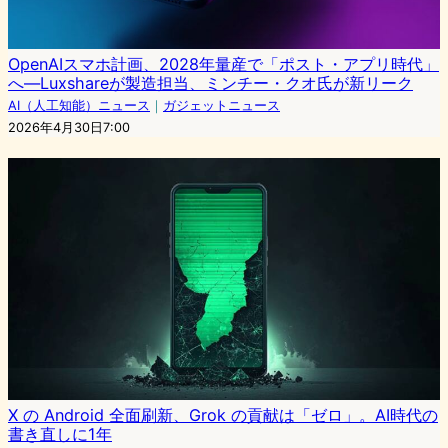
OpenAIスマホ計画、2028年量産で「ポスト・アプリ時代」
へ―Luxshareが製造担当、ミンチー・クオ氏が新リーク
AI（人工知能）ニュース
｜
ガジェットニュース
2026年4月30日7:00
X の Android 全面刷新、Grok の貢献は「ゼロ」。AI時代の
書き直しに1年