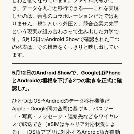
じわと低くなっています。ファイル共有がで
き、データを丸ごと移行できる——これを実現
したのは、善意のコラボレーションだけではあ
りません。規制という外圧と、競合企業の先手
という現実が組み合わさって生み出した力学で
す。5月12日のAndroid Showで確認された二つ
の発表は、その構造をくっきりと映し出してい
ます。
5月12日のAndroid Showで、GoogleはiPhone
とAndroidの垣根を下げる2つの動きを正式に確
認した。
ひとつはiOS→Androidのデータ移行機能だ。
Apple・Google間の合意に基づき、パスワー
ド・写真・メッセージ・連絡先などをワイヤレ
スで転送でき（eSIMはキャリア対応状況によ
る）、iOS版アプリに対応するAndroid版が自動