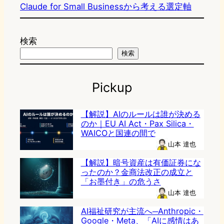
Claude for Small Businessから考える選定軸
検索
検索
Pickup
【解説】AIのルールは誰が決める
のか｜EU AI Act・Pax Silica・
WAICOと国連の間で
山本 達也
【解説】暗号資産は有価証券にな
ったのか？金商法改正の成立と
「お墨付き」の危うさ
山本 達也
AI福祉研究が主流へ─Anthropic・
Google・Meta、「AIに感情はあ