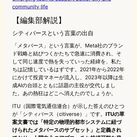
community life
【編集部解説】
シティバースという言葉の出自
「メタバース」という言葉が、Meta社のブラン
ド戦略と結びつくかたちで急速に消費され、そ
して同じ速度で熱を失っていった経緯を、私た
ちは記憶しているはずです。2021年から2022年
にかけて投資マネーが流入し、2023年以降は生
成AIの台頭とともに話題の主役が交代しまし
た。あの熱狂はどこへ消えたのでしょうか。
ITU（国際電気通信連合）が示した答えのひとつ
が「シティバース（citiverse）」です。
ITUの草
案文書では「特定の物理的都市システムに紐づ
けられたメタバースのサブセット」と定義され