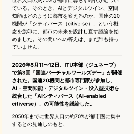
世界人口の約70%が都市に暮らす時代が近づい
ている。そのとき、AIとデジタルツイン、空間
知能はどのように都市を変えるのか。国連の20
機関が「シティバース（citiverse）」という概
念を旗印に、都市の未来を設計し直す議論を始
めました。その問いへの答えは、まだ誰も持っ
ていません。
2026年5月11〜12日、ITU本部（ジュネーブ）
で第3回「国連バーチャルワールズデー」が開催
された。国連20機関と都市専門家が参加し、
AI・空間知能・デジタルツイン・没入型技術を
統合した「AIシティバース（AI-enabled
citiverse）」の可能性を議論した。
2050年までに世界人口の約70%が都市圏に集中
するとの見通しのもと、