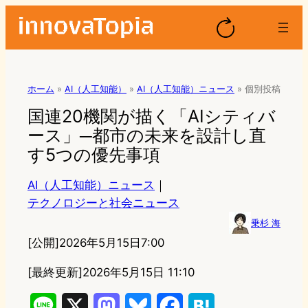
ホーム
»
AI（人工知能）
»
AI（人工知能）ニュース
»
個別投稿
国連20機関が描く「AIシティバ
ース」─都市の未来を設計し直
す5つの優先事項
AI（人工知能）ニュース
｜
テクノロジーと社会ニュース
乗杉 海
[公開]
2026年5月15日7:00
[最終更新]
2026年5月15日 11:10
L
X
M
B
F
H