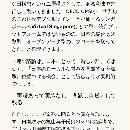
ジ田構想という二層構造として、ある意味で先
行して動いてきました。OECD OPSIが「世界初
の国家規模デジタルツイン」と評価するシンガ
ポールの
Virtual Singapore
ほどの単一統合プラ
ットフォームではないものの、日本の場合は分
散型・オープンデータ型のアプローチを取って
きた、と整理できます。
国連の議論は、日本にとって「新しい話」では
なく、「日本のローカルな営みを国際的な座標
系に位置づける機会」として読むほうが実利的
でしょう。
「実証あって実装なし」問題は依然として
残る
ただし、ここで楽観に陥ると本質を見誤りま
す。日本総研の亀山典子氏は2023年の論考で、
デジタル田園都市国家構想下のスマートシティ