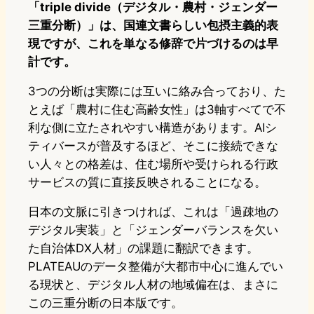
「triple divide（デジタル・農村・ジェンダー
三重分断）」は、国連文書らしい包摂主義的表
現ですが、これを単なる修辞で片づけるのは早
計です。
3つの分断は実際には互いに絡み合っており、た
とえば「農村に住む高齢女性」は3軸すべてで不
利な側に立たされやすい構造があります。AIシ
ティバースが普及するほど、そこに接続できな
い人々との格差は、住む場所や受けられる行政
サービスの質に直接反映されることになる。
日本の文脈に引きつければ、これは「過疎地の
デジタル実装」と「ジェンダーバランスを欠い
た自治体DX人材」の課題に翻訳できます。
PLATEAUのデータ整備が大都市中心に進んでい
る現状と、デジタル人材の地域偏在は、まさに
この三重分断の日本版です。