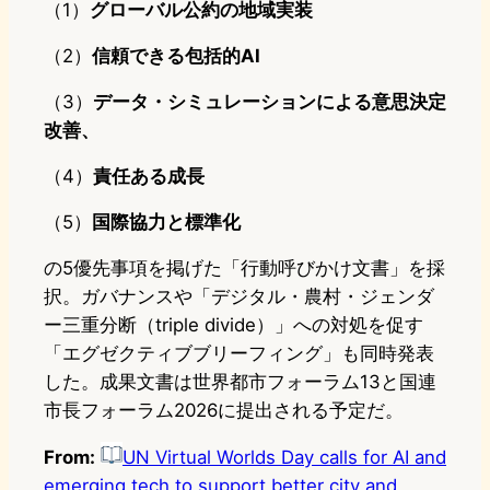
（1）
グローバル公約の地域実装
（2）
信頼できる包括的AI
（3）
データ・シミュレーションによる意思決定
改善、
（4）
責任ある成長
（5）
国際協力と標準化
の5優先事項を掲げた「行動呼びかけ文書」を採
択。ガバナンスや「デジタル・農村・ジェンダ
ー三重分断（triple divide）」への対処を促す
「エグゼクティブブリーフィング」も同時発表
した。成果文書は世界都市フォーラム13と国連
市長フォーラム2026に提出される予定だ。
From:
UN Virtual Worlds Day calls for AI and
emerging tech to support better city and