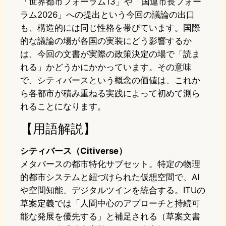
「世界都市フォーラム13」や「国連市長フォー
ラム2026」への提出という今回の議論の出口
も、構造的には同じ性格を帯びています。国際
的な議論の場が各国の実装にどう影響するか
は、今回の文書が実際の政策決定の場で「読ま
れる」かどうかにかかっています。その意味
で、シティバースという概念の価値は、これか
ら各都市が積み重ねる実践によって初めて測ら
れることになります。
【用語解説】
シティバース（Citiverse）
メタバースの都市特化サブセット。特定の物理
的都市システムと紐づけられた仮想空間で、AI
や空間知能、デジタルツインを統合する。ITUの
草案定義では「人間中心のアプローチと持続可
能な発展を優先する」と補足される（草案文書