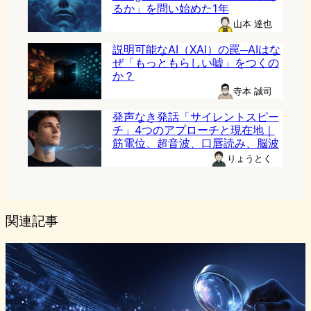
るか」を問い始めた1年
山本 達也
説明可能なAI（XAI）の罠─AIはな
ぜ「もっともらしい嘘」をつくの
か？
寺本 誠司
発声なき発話「サイレントスピー
チ」4つのアプローチと現在地｜
筋電位、超音波、口唇読み、脳波
りょうとく
関連記事