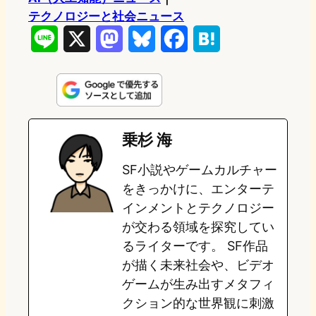
テクノロジーと社会ニュース
L
X
M
B
F
H
i
a
l
a
a
n
s
u
c
t
e
t
e
e
e
乗杉 海
o
s
b
n
SF小説やゲームカルチャー
d
k
o
a
をきっかけに、エンターテ
o
y
o
インメントとテクノロジー
が交わる領域を探究してい
n
k
るライターです。 SF作品
が描く未来社会や、ビデオ
ゲームが生み出すメタフィ
クション的な世界観に刺激