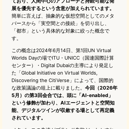
ており、人間中心のアプローチと持続可能な発
展を優先するという含意が加えられています。
簡単に言えば、抽象的な仮想空間としてのメタ
バースから「実空間との接続」を切り出し、
「都市」という具体的な対象に絞った概念で
す。
この概念は2024年6月14日、第1回UN Virtual
Worlds Dayの場でITU・UNICC（国連国際計算
センター）・Digital Dubaiの主導により発足し
た「Global Initiative on Virtual Worlds,
Discovering the CitiVerse」によって、国際的
な政策議論の俎上に載りました。
今回（2026年
5月）の第3回会合では、頭に「AI-enabled」
という修飾が加わり、AIエージェントと空間知
能、デジタルツインが収斂する場として再定義
されています。