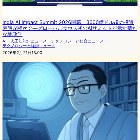
India AI Impact Summit 2026開幕、3600億ドル超の投資
表明が相次ぐ—グローバルサウス初のAIサミットが示す新た
な地政学
AI（人工知能）ニュース
｜
テクノロジーと社会ニュース
｜
テクノロジーと経済ニュース
2026年2月21日18:00