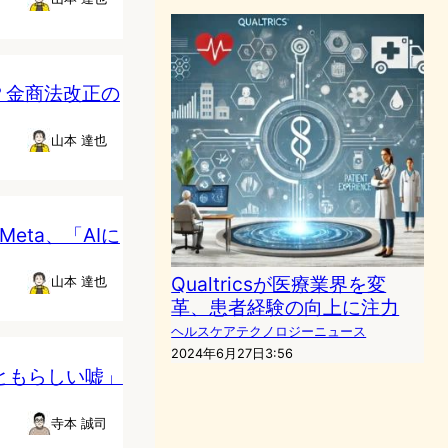
？金商法改正の
山本 達也
Meta、「AIに
Qualtricsが医療業界を変
山本 達也
革、患者経験の向上に注力
ヘルスケアテクノロジーニュース
2024年6月27日3:56
っともらしい嘘」
寺本 誠司