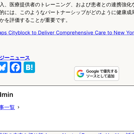
入、医療提供者のトレーニング、および患者との連携強化
的には、このようなパートナーシップがどのように健康成
かを評価することが重要です。
Taps Cityblock to Deliver Comprehensive Care to New Yor
ジーニュース
B
F
H
l
a
a
u
c
t
dmin
e
e
e
事一覧
s
b
n
k
o
a