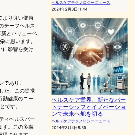
ヘルスケアテクノロジーニュース
2024年2月8日11:44
てより良い健康
kのチーフヘルス
の革新とバリューベ
を光栄に思います。
いに影響を受け
ランであり、
ました。この提携
行動健康のニー
ヘルスケア業界、新たなパー
トナーシップとイノベーショ
ことです。
ンで未来へ舵を切る
ニティヘルスパー
ヘルスケアテクノロジーニュース
ます。この多職
2024年3月4日8:35
実現されます。