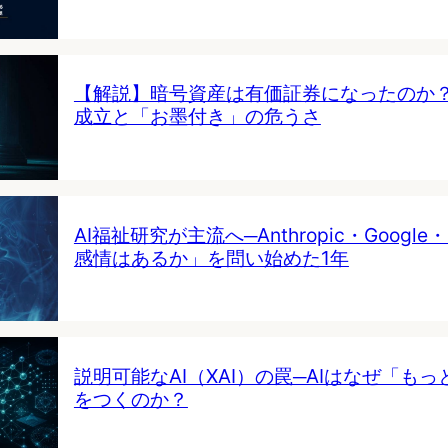
【解説】暗号資産は有価証券になったのか
成立と「お墨付き」の危うさ
AI福祉研究が主流へ─Anthropic・Google・
感情はあるか」を問い始めた1年
説明可能なAI（XAI）の罠─AIはなぜ「も
をつくのか？