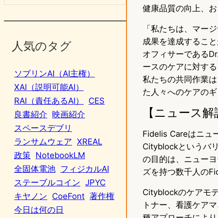
健康品質の向上、お
「私たちは、マージ
成果を達成することが
人気のタグ
オフィサーであるDr.
ースのケアに対するビ
ソブリンAI（AI主権）
私たちの共同作業は
XAI（説明可能AI）
た人々へのケアのギ
RAI（責任あるAI）
CES
【ニュース解
良書紹介
映画紹介
スペースデブリ
Fidelis Ca
ランサムウェア
XREAL
Cityblockと
政策
NotebookLM
の目的は、ニューヨ
全固体電池
フィジカルAI
ズを持つ数千人のFi
ステーブルコイン
JPYC
Cityblockの
キヤノン
CoeFont
著作権
トナー、看護ケアマ
今日は何の日
種アプローチにより