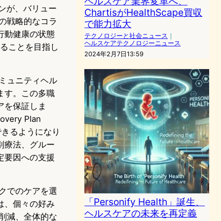
ヘルスケア業界変革へ、
ランが、バリュー
ChartisがHealthScape買収
この戦略的なコラ
で能力拡大
行動健康の状態
テクノロジーと社会ニュース
｜
ヘルスケアテクノロジーニュース
供することを目指し
2024年2月7日13:59
コミュニティヘル
ます。この多職
アを保証しま
very Plan
スできるようになり
別療法、グルー
定要因への支援
ックでのケアを選
「Personify Health」誕生、
は、個々の好み
ヘルスケアの未来を再定義
の削減、全体的な