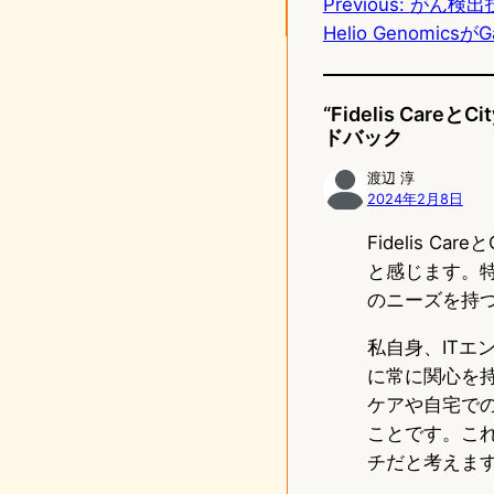
Previous:
がん検出
o
Helio Genomicsが
n
“Fidelis Ca
ドバック
渡辺 淳
2024年2月8日
Fidelis 
と感じます。
のニーズを持
私自身、IT
に常に関心を
ケアや自宅で
ことです。こ
チだと考えま