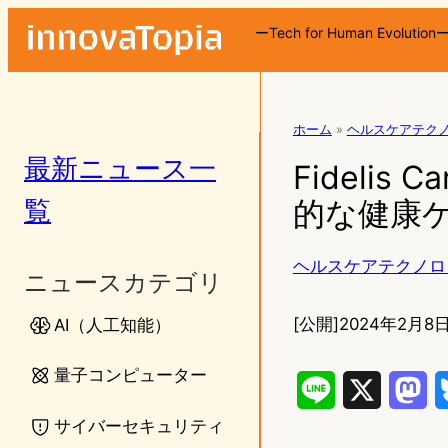
ーTech for Human Evolution
ホーム
»
ヘルスケアテク
最新ニュース一
Fidelis
覧
的な健康
ヘルスケアテクノロ
ニュースカテゴリ
[公開]
2024年2月8日
AI（人工知能）
量子コンピューター
L
X
M
サイバーセキュリティ
i
a