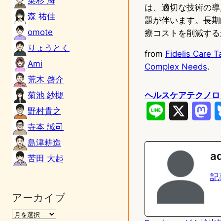
乗杉 海
は、適切な技術の導
森 祐佳
題が伴います。長期
omote
療コストを削減する
りょうとく
from
Fidelis Care 
Ami
Complex Needs
.
荒木 啓介
菊池 紗槻
ヘルスケアテクノロ
野村貴之
L
X
M
寺本 誠司
i
a
島津耕造
n
s
a
苦田 大起
e
t
記
o
アーカイブ
d