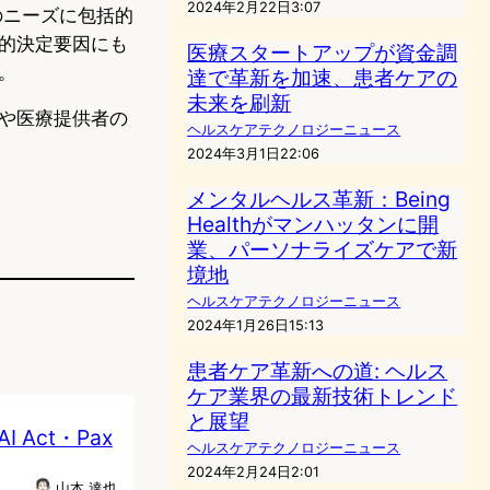
2024年2月22日3:07
康のニーズに包括的
的決定要因にも
医療スタートアップが資金調
。
達で革新を加速、患者ケアの
未来を刷新
や医療提供者の
ヘルスケアテクノロジーニュース
2024年3月1日22:06
メンタルヘルス革新：Being
Healthがマンハッタンに開
業、パーソナライズケアで新
境地
ヘルスケアテクノロジーニュース
2024年1月26日15:13
患者ケア革新への道: ヘルス
ケア業界の最新技術トレンド
と展望
Act・Pax
ヘルスケアテクノロジーニュース
2024年2月24日2:01
山本 達也