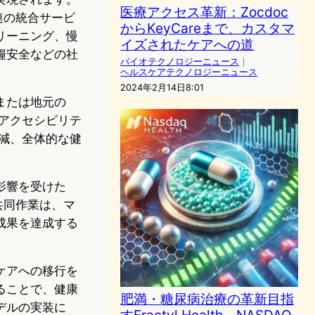
医療アクセス革新：Zocdoc
一連の統合サービ
からKeyCareまで、カスタマ
リーニング、慢
イズされたケアへの道
糧安全などの社
バイオテクノロジーニュース
｜
ヘルスケアテクノロジーニュース
2024年2月14日8:01
または地元の
、アクセシビリテ
削減、全体的な健
影響を受けた
の共同作業は、マ
成果を達成する
ケアへの移行を
ることで、健康
肥満・糖尿病治療の革新目指
デルの実装に
すFractyl Health、NASDAQ