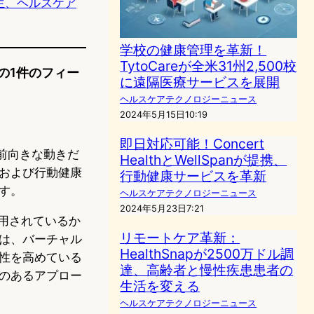
h」誕生、ヘルスケア
学校の健康管理を革新！
TytoCareが全米31州2,500校
 への1件のフィー
に遠隔医療サービスを展開
ヘルスケアテクノロジーニュース
2024年5月15日10:19
即日対応可能！Concert
常に前向きな動きだ
HealthとWellSpanが提携、
および行動健康
行動健康サービスを革新
す。
ヘルスケアテクノロジーニュース
2024年5月23日7:21
用されているか
リモートケア革新：
は、バーチャル
HealthSnapが2500万ドル調
性を高めている
達、高齢者と慢性疾患患者の
のあるアプロー
生活を変える
ヘルスケアテクノロジーニュース