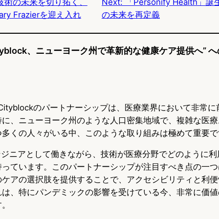
技術の未来を切り拓く、
Next:
「Personify Healt
y
o
Gary Frazierを迎え入れ
の未来を再定義
k
reとCityblock、ニューヨーク州で革新的な健康ケア提供へ”
CareとCityblockのパートナーシップは、医療業界において非
特に、ニューヨーク州のような人口密集地域で、複雑な医療
つ多くの人々がいる中、このような取り組みは極めて重要で
エンジニアとして働きながら、技術が医療分野でどのように利
持っています。このパートナーシップが注目すべき点の一つ
のケアの選択肢を提供することで、アクセシビリティと利便
れは、特にパンデミックの影響を受けている今、非常に価値
す。