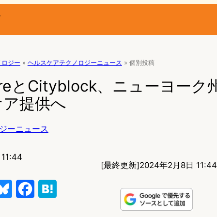
ー
ノロジー
»
ヘルスケアテクノロジーニュース
»
個別投稿
 CareとCityblock、ニューヨ
ケア提供へ
ジーニュース
11:44
[最終更新]
2024年2月8日 11:44
B
F
H
l
a
a