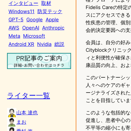
インタビュー
取材
Fidelis Car
Windows11
防災テック
スにアクセスできる
GPT-5
Google
Apple
性疾患の管理、個別
AWS
OpenAI
Anthropic
会的決定要因への支
Meta
Microsoft
会員は、自分の好み
Android XR
Nvidia
総説
Cityblockク
ィと利便性が確保され
康品質の向上、およ
このパートナーシッ
人々へのケアのギャップ
ージナライズされた
ライター一覧
ことを目指していま
山本 達也
このような包括的な
促進し、患者中心の
まお
不平等の縮小にも寄