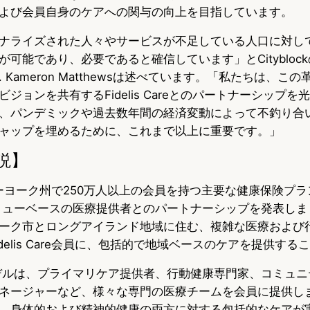
よび会員自身のケアへの関与の向上を目指しています。
ナライズされた人々やサービスが不足している人口に対し
可能であり、必要であると確信しています」とCitybloc
 Kameron Matthewsは述べています。「私たちは、こ
ジョンを共有するFidelis Careとのパートナーシップ
、パンデミックや過去数年間の経済変動によって不釣り合
ャップを埋めるために、これまで以上に重要です。」
説】
reはニューヨーク州で250万人以上の会員を持つ主要な健康保険プ
いうバリューベースの医療提供者とのパートナーシップを発表し
ーク市とロングアイランド地域に住む、複雑な医療および
delis Care会員に、包括的で地域ベースのケアを提供する
ケアモデルは、プライマリケア提供者、行動健康専門家、コミュ
ネージャーなど、様々な専門の医療チームを会員に提供し
、身体的および精神的健康の両方に対する包括的なケアが