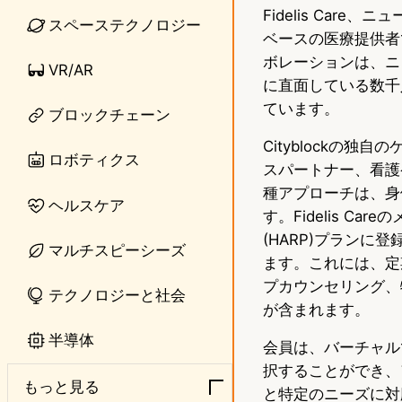
Fidelis Ca
n
s
スペーステクノロジー
ベースの医療提供者で
e
t
ボレーションは、ニ
VR/AR
o
に直面している数千人
ています。
ブロックチェーン
d
Cityblockの
o
ロボティクス
スパートナー、看護
n
種アプローチは、身
ヘルスケア
す。Fidelis Careの
(HARP)プランに
マルチスピーシーズ
ます。これには、定
プカウンセリング、
テクノロジーと社会
が含まれます。
半導体
会員は、バーチャルで
択することができ、
もっと見る
と特定のニーズに対応