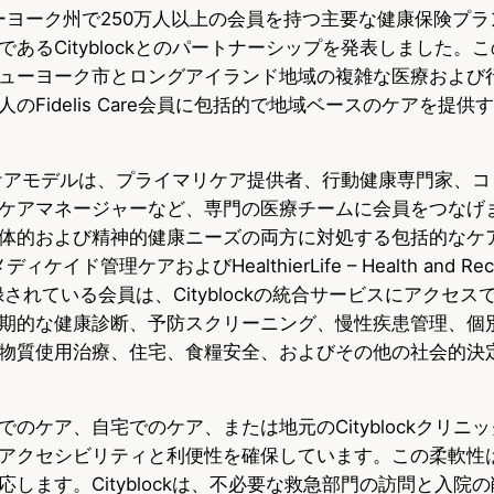
re、ニューヨーク州で250万人以上の会員を持つ主要な健康保険プ
u
c
t
あるCityblockとのパートナーシップを発表しました。
e
e
e
ューヨーク市とロングアイランド地域の複雑な医療および
s
b
n
のFidelis Care会員に包括的で地域ベースのケアを提
k
o
a
独自のケアモデルは、プライマリケア提供者、行動健康専門家、
y
o
ケアマネージャーなど、専門の医療チームに会員をつなげ
k
体的および精神的健康ニーズの両方に対処する包括的なケ
メディケイド管理ケアおよびHealthierLife – Health and Reco
登録されている会員は、Cityblockの統合サービスにアクセ
期的な健康診断、予防スクリーニング、慢性疾患管理、個
物質使用治療、住宅、食糧安全、およびその他の社会的決
のケア、自宅でのケア、または地元のCityblockクリニ
アクセシビリティと利便性を確保しています。この柔軟性
します。Cityblockは、不必要な救急部門の訪問と入院