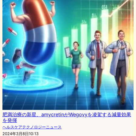
肥満治療の新星、amycretinがWegovyを凌駕する減量効果
を発揮
ヘルスケアテクノロジーニュース
2024年3月8日10:13