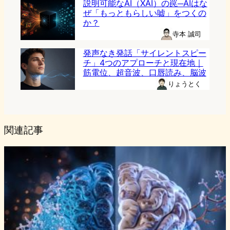
説明可能なAI（XAI）の罠─AIはな
ぜ「もっともらしい嘘」をつくの
か？
寺本 誠司
発声なき発話「サイレントスピー
チ」4つのアプローチと現在地｜
筋電位、超音波、口唇読み、脳波
りょうとく
関連記事