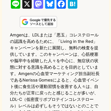
L
X
M
B
F
H
i
a
l
a
a
n
s
u
c
t
e
t
e
e
e
Amgenは、LDLまたは「悪玉」コレステロール
の認識を高めるために、「Living in the Red」
o
s
b
n
キャンペーンを新たに展開し、無料の検査を提
d
k
o
a
供しています。このキャンペーンは、心筋梗塞
o
y
o
や脳卒中を経験した人々を中心に、無症状の状
態に対する意識を高めることを目的としていま
n
k
す。Amgenの心血管マーケティング担当副社長
であるNerissa Gomesによると、心血管イベン
ト後に食生活や運動習慣を改善する人々は、自
分たちが正常に戻ったと感じることが多いが、
LDL-C（低密度リポプロテインコレステロー
ル）レベルは必ずしもそうではないとのことで