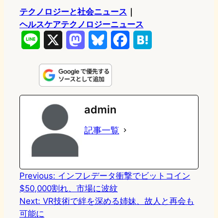
テクノロジーと社会ニュース
｜
ヘルスケアテクノロジーニュース
L
X
M
B
F
H
i
a
l
a
a
n
s
u
c
t
e
t
e
e
e
admin
o
s
b
n
記事一覧
d
k
o
a
o
y
o
n
k
Previous:
インフレデータ衝撃でビットコイン
$50,000割れ、市場に波紋
Next:
VR技術で絆を深める姉妹、故人と再会も
可能に