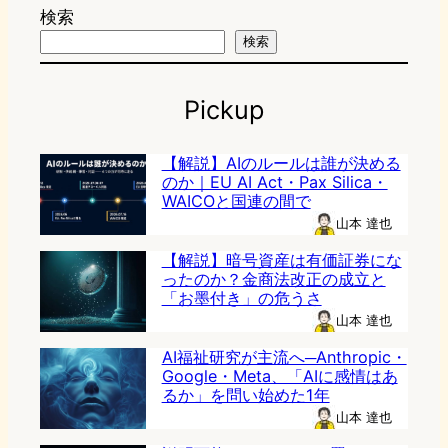
検索
検索
Pickup
【解説】AIのルールは誰が決める
のか｜EU AI Act・Pax Silica・
WAICOと国連の間で
山本 達也
【解説】暗号資産は有価証券にな
ったのか？金商法改正の成立と
「お墨付き」の危うさ
山本 達也
AI福祉研究が主流へ─Anthropic・
Google・Meta、「AIに感情はあ
るか」を問い始めた1年
山本 達也