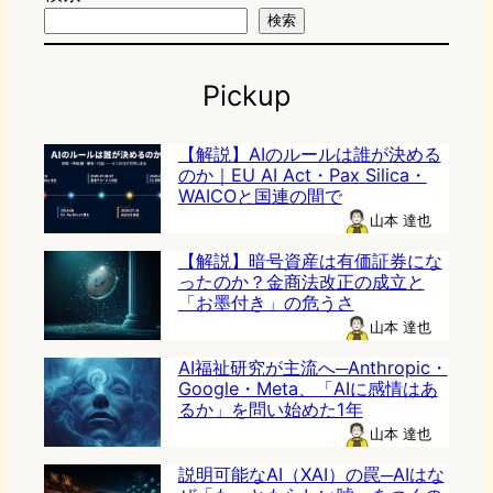
検索
Pickup
【解説】AIのルールは誰が決める
のか｜EU AI Act・Pax Silica・
WAICOと国連の間で
山本 達也
【解説】暗号資産は有価証券にな
ったのか？金商法改正の成立と
「お墨付き」の危うさ
山本 達也
AI福祉研究が主流へ─Anthropic・
Google・Meta、「AIに感情はあ
るか」を問い始めた1年
山本 達也
説明可能なAI（XAI）の罠─AIはな