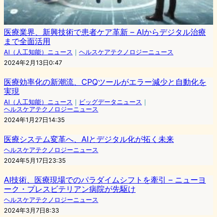
医療業界、新興技術で患者ケア革新 – AIからデジタル治療
まで全面活用
AI（人工知能）ニュース
｜
ヘルスケアテクノロジーニュース
2024年2月13日0:47
医療効率化の新潮流、CPQツールがエラー減少と自動化を
実現
AI（人工知能）ニュース
｜
ビッグデータニュース
｜
ヘルスケアテクノロジーニュース
2024年1月27日14:35
医療システム変革へ、AIとデジタル化が拓く未来
ヘルスケアテクノロジーニュース
2024年5月17日23:35
AI技術、医療現場でのパラダイムシフトを牽引 – ニューヨ
ーク・プレスビテリアン病院が先駆け
ヘルスケアテクノロジーニュース
2024年3月7日8:33