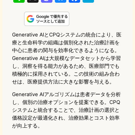
i
a
l
a
a
n
s
u
c
t
e
t
e
e
e
Generative AIとCPQシステムの統合により、医
療と生命科学の組織は個別化された治療計画を
o
s
b
n
中心に患者の関与を効率化できるようになる。
d
k
o
a
Generative AIは大規模なデータセットから学習
o
y
o
し、洞察を得る能力があるため、医療部門でも
積極的に採用されている。この技術の組み合わ
n
k
せは、医療提供方法に大きな影響を与える。
Generative AIアルゴリズムは患者データを分析
し、個別の治療オプションを提案できる。CPQ
システムと統合することで、治療計画の選択と
価格設定が最適化され、治療効果とコスト効率
が向上する。