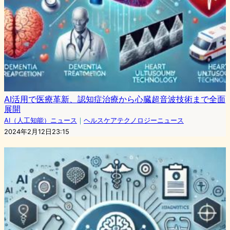
AI活用で医療革新、認知症治療から心臓超音波技術まで全面
展開
AI（人工知能）ニュース
｜
ヘルスケアテクノロジーニュース
2024年2月12日23:15