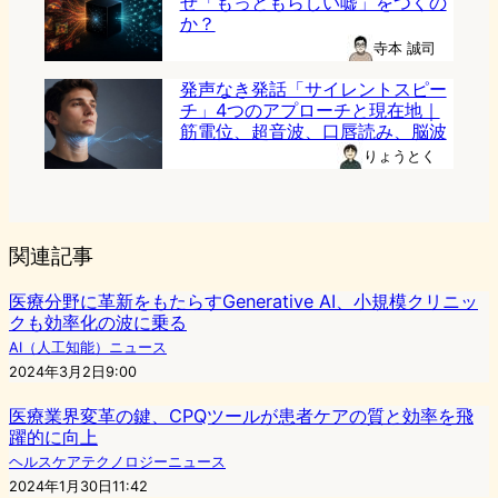
ぜ「もっともらしい嘘」をつくの
か？
寺本 誠司
発声なき発話「サイレントスピー
チ」4つのアプローチと現在地｜
筋電位、超音波、口唇読み、脳波
りょうとく
関連記事
医療分野に革新をもたらすGenerative AI、小規模クリニッ
クも効率化の波に乗る
AI（人工知能）ニュース
2024年3月2日9:00
医療業界変革の鍵、CPQツールが患者ケアの質と効率を飛
躍的に向上
ヘルスケアテクノロジーニュース
2024年1月30日11:42