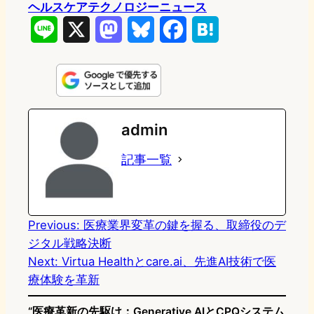
ヘルスケアテクノロジーニュース
L
X
M
B
F
H
i
a
l
a
a
n
s
u
c
t
e
t
e
e
e
admin
o
s
b
n
記事一覧
d
k
o
a
o
y
o
n
k
Previous:
医療業界変革の鍵を握る、取締役のデ
ジタル戦略決断
Next:
Virtua Healthとcare.ai、先進AI技術で医
療体験を革新
“医療革新の先駆け：Generative AIとCPQシステム