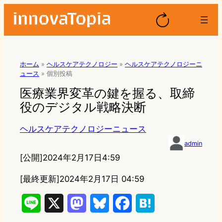
ホーム
»
ヘルスケアテクノロジー
»
ヘルスケアテクノロジーニ
ュース
»
個別投稿
医療業界変革の鍵を握る、取締
役のデジタル戦略決断
ヘルスケアテクノロジーニュース
admin
[公開]
2024年2月17日4:59
[最終更新]
2024年2月17日 04:59
L
X
M
B
F
H
i
a
l
a
a