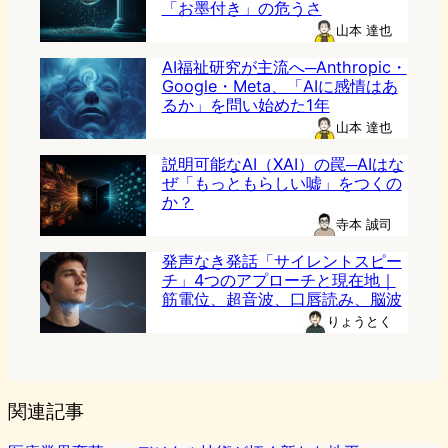
「お墨付き」の危うさ
山本 達也
AI福祉研究が主流へ─Anthropic・
Google・Meta、「AIに感情はあ
るか」を問い始めた1年
山本 達也
説明可能なAI（XAI）の罠─AIはな
ぜ「もっともらしい嘘」をつくの
か？
寺本 誠司
発声なき発話「サイレントスピー
チ」4つのアプローチと現在地｜
筋電位、超音波、口唇読み、脳波
りょうとく
関連記事