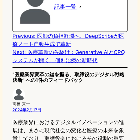
記事一覧
d
k
o
a
o
y
o
n
k
Previous:
医師の負担軽減へ、DeepScribeが医
療ノート自動生成で革新
Next:
医療革新の先駆け：Generative AIとCPQ
システムが開く、個別治療の新時代
“医療業界変革の鍵を握る、取締役のデジタル戦略
決断” への1件のフィードバック
高橋 真一
2024年2月17日
医療業界におけるデジタルイノベーションの進
展は、まさに現代社会の変化と医療の未来を象
徴しており、取締役会におけるその役割の重要