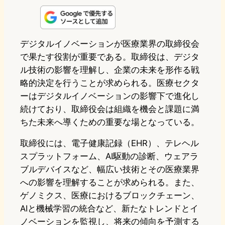
n
s
u
c
t
e
t
e
e
e
デジタルイノベーションが医療業界の取締役会
で果たす役割が重要である。取締役は、デジタ
o
s
b
n
ル技術の影響を理解し、企業の未来を形作る戦
d
k
o
a
略的決定を行うことが求められる。医療セクタ
o
y
o
ーはデジタルイノベーションの影響下で進化し
続けており、取締役会は組織を機会と課題に満
n
k
ちた未来へ導くための重要な場となっている。
取締役には、電子健康記録（EHR）、テレヘル
スプラットフォーム、AI駆動の診断、ウェアラ
ブルデバイスなど、幅広い技術とその医療業界
への影響を理解することが求められる。また、
ゲノミクス、医療におけるブロックチェーン、
AIと機械学習の統合など、新たなトレンドとイ
ノベーションを監視し、将来の傾向を予測する