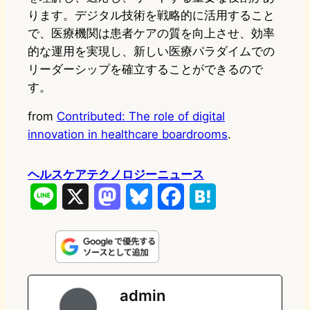
ります。デジタル技術を戦略的に活用すること
で、医療機関は患者ケアの質を向上させ、効率
的な運用を実現し、新しい医療パラダイムでの
リーダーシップを確立することができるので
す。
from
Contributed: ​​The role of digital
innovation in healthcare boardrooms
.
ヘルスケアテクノロジーニュース
L
X
M
B
F
H
i
a
l
a
a
n
s
u
c
t
e
t
e
e
e
admin
o
s
b
n