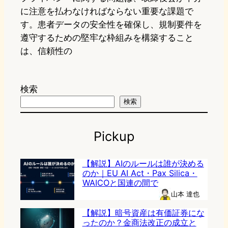
に注意を払わなければならない重要な課題で
す。患者データの安全性を確保し、規制要件を
遵守するための堅牢な枠組みを構築すること
は、信頼性の
検索
検索
Pickup
【解説】AIのルールは誰が決める
のか｜EU AI Act・Pax Silica・
WAICOと国連の間で
山本 達也
【解説】暗号資産は有価証券にな
ったのか？金商法改正の成立と