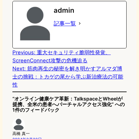
e
t
e
e
e
admin
o
s
b
n
記事一覧
d
k
o
a
o
y
o
n
k
Previous:
重大セキュリティ脆弱性発覚、
ScreenConnect攻撃の危機迫る
Next:
筋肉再生の秘密を解き明かすアルマダ博
士の挑戦：トカゲの尾から学ぶ新治療法の可能
性
“オンライン健康ケア革新：TalkspaceとWheelが
提携、全米の患者へバーチャルアクセス強化” への
1件のフィードバック
高橋 真一