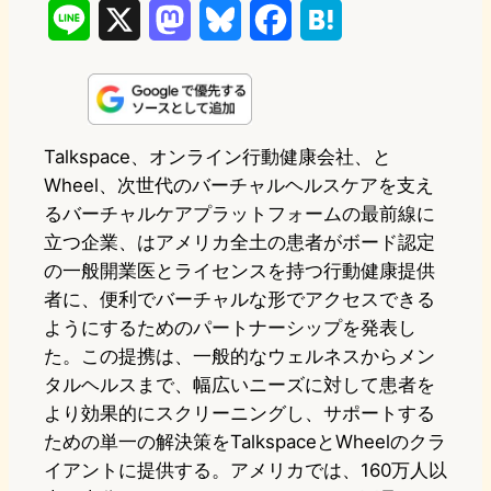
L
X
M
B
F
H
i
a
l
a
a
n
s
u
c
t
e
t
e
e
e
Talkspace、オンライン行動健康会社、と
Wheel、次世代のバーチャルヘルスケアを支え
o
s
b
n
るバーチャルケアプラットフォームの最前線に
d
k
o
a
立つ企業、はアメリカ全土の患者がボード認定
o
y
o
の一般開業医とライセンスを持つ行動健康提供
者に、便利でバーチャルな形でアクセスできる
n
k
ようにするためのパートナーシップを発表し
た。この提携は、一般的なウェルネスからメン
タルヘルスまで、幅広いニーズに対して患者を
より効果的にスクリーニングし、サポートする
ための単一の解決策をTalkspaceとWheelのクラ
イアントに提供する。アメリカでは、160万人以