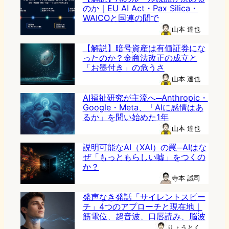
のか｜EU AI Act・Pax Silica・
WAICOと国連の間で
山本 達也
【解説】暗号資産は有価証券にな
ったのか？金商法改正の成立と
「お墨付き」の危うさ
山本 達也
AI福祉研究が主流へ─Anthropic・
Google・Meta、「AIに感情はあ
るか」を問い始めた1年
山本 達也
説明可能なAI（XAI）の罠─AIはな
ぜ「もっともらしい嘘」をつくの
か？
寺本 誠司
発声なき発話「サイレントスピー
チ」4つのアプローチと現在地｜
筋電位、超音波、口唇読み、脳波
りょうとく