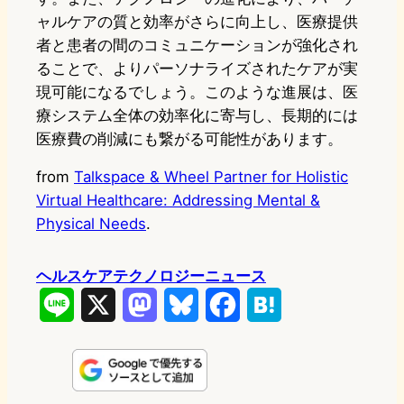
ャルケアの質と効率がさらに向上し、医療提供
者と患者の間のコミュニケーションが強化され
ることで、よりパーソナライズされたケアが実
現可能になるでしょう。このような進展は、医
療システム全体の効率化に寄与し、長期的には
医療費の削減にも繋がる可能性があります。
from
Talkspace & Wheel Partner for Holistic
Virtual Healthcare: Addressing Mental &
Physical Needs
.
ヘルスケアテクノロジーニュース
L
X
M
B
F
H
i
a
l
a
a
n
s
u
c
t