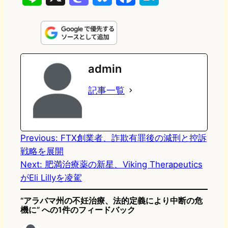
i
a
l
a
a
n
s
u
c
t
e
t
e
e
e
admin
o
s
b
n
記事一覧
d
k
o
a
o
y
o
n
k
Previous:
FTX創業者、詐欺有罪後の減刑と控訴
戦略を展開
Next:
肥満治療薬の新星、Viking Therapeutics
がEli Lillyを凌駕
“アラバマ州の不妊治療、法的定義により中断の危
機に” への1件のフィードバック