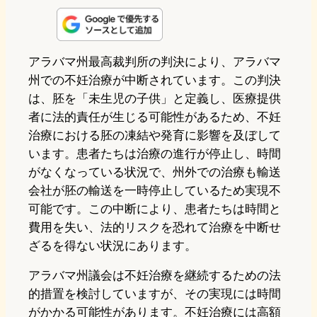
n
s
u
c
t
e
t
e
e
e
アラバマ州最高裁判所の判決により、アラバマ
州での不妊治療が中断されています。この判決
o
s
b
n
は、胚を「未生児の子供」と定義し、医療提供
d
k
o
a
者に法的責任が生じる可能性があるため、不妊
o
y
o
治療における胚の凍結や発育に影響を及ぼして
います。患者たちは治療の進行が停止し、時間
n
k
がなくなっている状況で、州外での治療も輸送
会社が胚の輸送を一時停止しているため実現不
可能です。この中断により、患者たちは時間と
費用を失い、法的リスクを恐れて治療を中断せ
ざるを得ない状況にあります。
アラバマ州議会は不妊治療を継続するための法
的措置を検討していますが、その実現には時間
がかかる可能性があります。不妊治療には高額