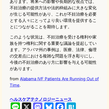
あります。将来への影響や長期的な視点では、
不妊治療の提供方法や法的枠組みに大きな変化
が生じる可能性があり、これが不妊治療を必要
とする人々にとってより良い環境を提供するこ
とにつながることを期待します。
このような状況は、不妊治療を受ける権利や家
族を持つ権利に関する重要な議論を提起してい
ます。アラバマ州の事例は、医療、法律、倫理
の交差点における複雑な問題を浮き彫りにし、
今後の不妊治療のあり方に影響を与える可能性
があります。
from
Alabama IVF Patients Are Running Out of
Time
.
ヘルスケアテクノロジーニュース
L
X
M
B
F
H