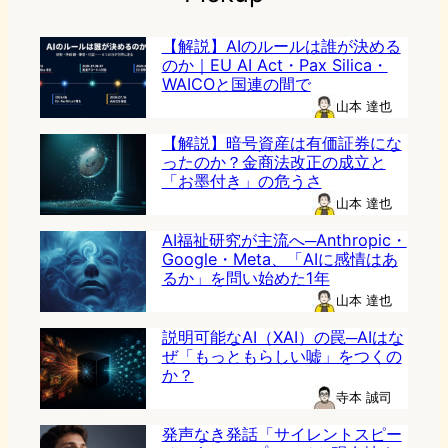
【解説】AIのルールは誰が決める
のか｜EU AI Act・Pax Silica・
WAICOと国連の間で
山本 達也
【解説】暗号資産は有価証券にな
ったのか？金商法改正の成立と
「お墨付き」の危うさ
山本 達也
AI福祉研究が主流へ─Anthropic・
Google・Meta、「AIに感情はあ
るか」を問い始めた1年
山本 達也
説明可能なAI（XAI）の罠─AIはな
ぜ「もっともらしい嘘」をつくの
か？
寺本 誠司
発声なき発話「サイレントスピー