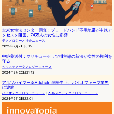
全米女性法センター調査：ブロードバンド不毛地帯が中絶ア
クセスを阻害、74万人の女性に影響
テクノロジーと社会ニュース
2025年7月21日8:15
中絶薬送付：マサチューセッツ州主導の新法が女性の権利を
守る
ヘルスケアテクノロジーニュース
2024年2月22日21:12
アルツハイマー薬Aduhelm開発中止、バイオファーマ業界
に波紋
バイオテクノロジーニュース
｜
ヘルスケアテクノロジーニュース
2024年2月3日22:01