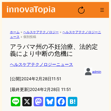
ホーム
»
ヘルスケアテクノロジー
»
ヘルスケアテクノロジーニ
ュース
»
個別投稿
アラバマ州の不妊治療、法的定
義により中断の危機に
ヘルスケアテクノロジーニュース
admin
[公開]
2024年2月28日11:51
[最終更新]
2024年2月28日 11:51
L
X
M
B
F
H
i
a
l
a
a