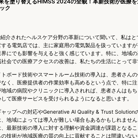
来を塗り替えるHIMSS 2024の全貌！革新技術が医療を
ック
024で紹介されたヘルスケア分野の革新について聞いて、私は
営する電気店では、主に家庭用の電気製品を扱っていますが
業界にでも影響を与えると強く感じています。特に、地域の
域社会での医療アクセスの改善は、私たちの生活にとって非
イトボード技術やスマートルーム技術の導入は、患者さんの
でなく、医療提供者の作業効率も高めるという点で、特に注
が地域の病院やクリニックに導入されれば、患者さんはもち
心して医療サービスを受けられるようになると思います。
への対応やGenerative AI Quality & Trust Solut
は、地域によっては導入が難しい場合もあるかもしれません
は、最新技術の導入に対する理解や資金調達が課題となるこ
らの技術が地域医療の質の向上に貢献することは間違いない