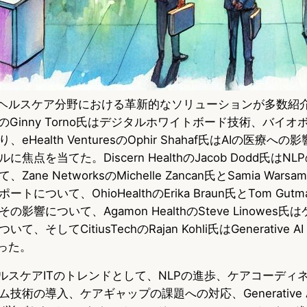
では、ヘルスケア分野における革新的なソリューションが多数紹
hodistのGinny Torno氏はデジタルホワイトボード技術、バ
Health VenturesのOphir Shahaf氏はAIの医療へ
焦点を当てた。Discern HealthのJacob Dodd氏はN
ne NetworksのMichelle Zancan氏とSamia War
について、OhioHealthのErika Braun氏とTom Gu
影響について、Agamon HealthのSteve Linowes
してCitiusTechのRajan Kohli氏はGenerative AI Qua
語った。
でのヘルスケアITのトレンドとして、NLPの進歩、ケアコーデ
術の導入、ケアギャップの課題への対応、Generative AI Qu