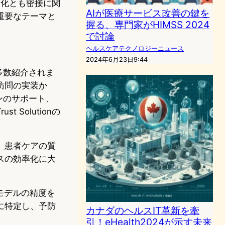
の進化とも密接に関
AIが医療サービス改善の鍵を
重要なテーマと
握る、専門家がHIMSS 2024
で討論
ヘルスケアテクノロジーニュース
2024年6月23日9:44
多数紹介されま
訪問の実装か
ンのサポート、
t Solutionの
、患者ケアの質
スの効率化に大
モデルの精度を
に特定し、予防
カナダのヘルスIT革新を牽
引！eHealth2024が示す未来