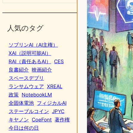
人気のタグ
ソブリンAI（AI主権）
XAI（説明可能AI）
RAI（責任あるAI）
CES
良書紹介
映画紹介
スペースデブリ
ランサムウェア
XREAL
政策
NotebookLM
全固体電池
フィジカルAI
ステーブルコイン
JPYC
キヤノン
CoeFont
著作権
今日は何の日