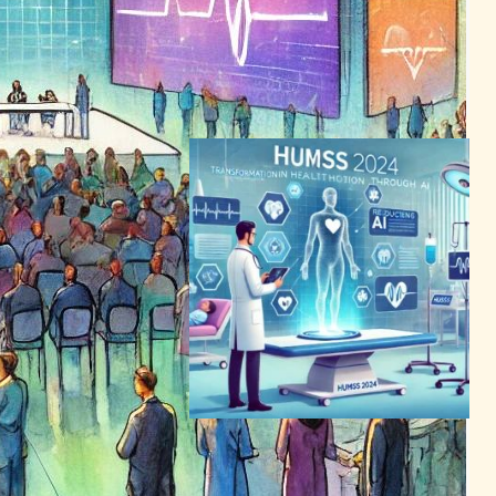
テレメディシン革新：
HIMSS24で未来の医療モデ
ルが議論される
ヘルスケアテクノロジーニュース
2024年3月13日0:30
医師の負担軽減へAI活用、
HIMSS 2024で話題の技術が
医療現場を変革