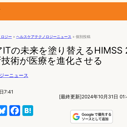
ー
ノロジー
»
ヘルスケアテクノロジーニュース
»
個別投稿
ITの未来を塗り替えるHIMSS 2
新技術が医療を進化させる
ジーニュース
日7:41
[最終更新]
2024年10月31日 01:
B
F
H
l
a
a