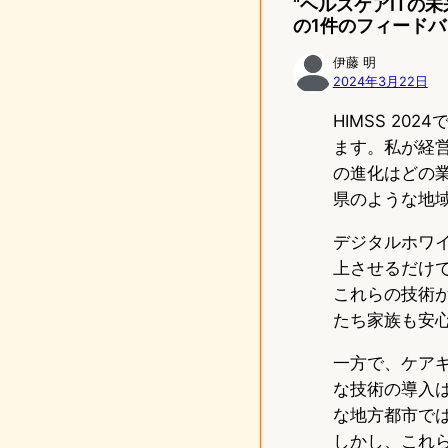
“ヘルスケアITの未
の1件のフィードバ
伊藤 明
2024年3月22日
HIMSS 2
ます。私が経
の進化はどの
県のような地
デジタルホワ
上させるだけ
これらの技術
たち家族も安
一方で、ケアギャップ
な技術の導入
な地方都市で
しかし、これ