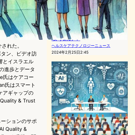
ヘルスケアテクノロジーニュース
2024年3月17日0:58
ヘルスケアITの未来を塗り替
える、最新トレンドと革新的
取り組み！
介された。
ヘルスケアテクノロジーニュース
2024年2月25日2:45
イオボタン、ビデオ訪
の影響とイスラエル
LPの進歩とデータ
same氏はケアコー
tman氏はスマート
氏はケアギャップの
lity & Trust
ィネーションのサポ
ality &