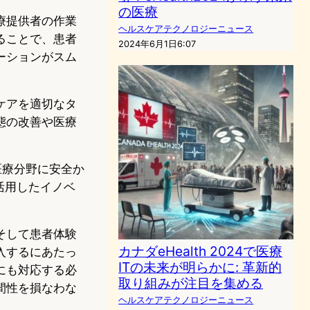
の医療
療提供者の作業
ヘルスケアテクノロジーニュース
ることで、患者
2024年6月1日6:07
ーションがスム
ケアを適切なタ
態の改善や医療
AI）を医療分野に安全か
活用したイノベ
そして患者体験
カナダeHealth 2024で医療
入するにあたっ
ITの未来が明らかに: 革新的
にも対応する必
取り組みが注目を集める
間性を損なわな
ヘルスケアテクノロジーニュース