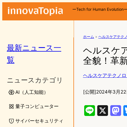
ーTech for Human Evolution
ホーム
»
ヘルスケアテク
最新ニュース一
ヘルスケア
覧
全貌！革
ヘルスケアテクノロ
ニュースカテゴリ
[公開]
2024年3月22
AI（人工知能）
量子コンピューター
L
X
M
サイバーセキュリティ
i
a