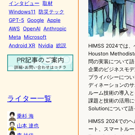
インタビュー
取材
Windows11
防災テック
GPT-5
Google
Apple
AWS
OpenAI
Anthropic
Meta
Microsoft
Android XR
Nvidia
総説
HIMSS 2024
Houston Met
問の実装について語り、e
企業のビジネスモデルに
プライバシーについて、Za
ディネーションのサポート
ルーム技術の導入とその
ライター一覧
課題と技術の活用について、そ
Solutionについて
乗杉 海
HIMSS 2024
山本 達也
ート、スマートルーム技