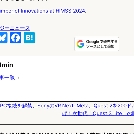
umber of Innovations at HIMSS 2024
.
ジーニュース
B
F
H
l
a
a
u
c
t
dmin
e
e
e
事一覧
s
b
n
k
o
a
2がPC接続を解禁、SonyのVR
Next:
Meta、Quest 2を20
y
o
げ！次世代「Quest 3 Lite」
k