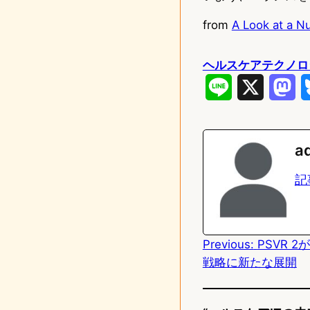
from
A Look at a N
ヘルスケアテクノロ
L
X
M
i
a
n
s
a
e
t
記
o
d
Previous:
PSVR 
o
戦略に新たな展開
n