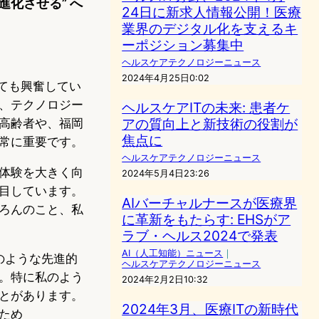
進化させる” へ
24日に新求人情報公開！医療
業界のデジタル化を支えるキ
ーポジション募集中
ヘルスケアテクノロジーニュース
2024年4月25日0:02
とても興奮してい
、テクノロジー
ヘルスケアITの未来: 患者ケ
アの質向上と新技術の役割が
高齢者や、福岡
焦点に
常に重要です。
ヘルスケアテクノロジーニュース
体験を大きく向
2024年5月4日23:26
目しています。
AIバーチャルナースが医療界
ろんのこと、私
に革新をもたらす: EHSがア
ラブ・ヘルス2024で発表
AI（人工知能）ニュース
｜
ionのような先進的
ヘルスケアテクノロジーニュース
。特に私のよう
2024年2月2日10:32
とがあります。
2024年3月、医療ITの新時代
ため