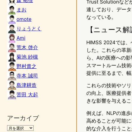
森 祐佳
Trust Solu
連しており、データ
まお
なっている。
omote
【ニュース解
りょうとく
Ami
HIMSS 2024
荒木 啓介
した。これらの革新
菊池 紗槻
ら、AIの医療への
スマートルーム技術の導入、
野村貴之
提供に至るまで、幅
寺本 誠司
島津耕造
これらの技術やソリ
の向上、医療提供者
苦田 大起
きな影響を与えるこ
例えば、NLPの進
アーカイブ
高めることが可能に
的な介入を行うこと