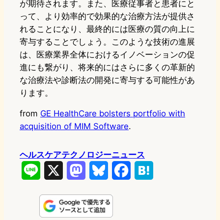
が期待されます。また、医療従事者と患者にと
って、より効率的で効果的な治療方法が提供さ
れることになり、最終的には医療の質の向上に
寄与することでしょう。このような技術の進展
は、医療業界全体におけるイノベーションの促
進にも繋がり、将来的にはさらに多くの革新的
な治療法や診断法の開発に寄与する可能性があ
ります。
from
GE HealthCare bolsters portfolio with
acquisition of MIM Software
.
ヘルスケアテクノロジーニュース
L
X
M
B
F
H
i
a
l
a
a
n
s
u
c
t