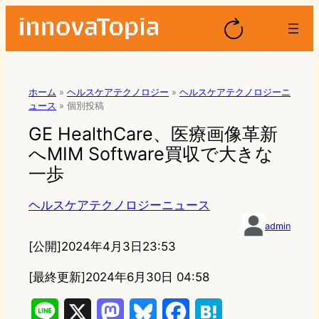
ホーム
»
ヘルスケアテクノロジー
»
ヘルスケアテクノロジーニ
ュース
»
個別投稿
GE HealthCare、医療画像革新
へMIM Software買収で大きな
一歩
ヘルスケアテクノロジーニュース
admin
[公開]
2024年4月3日23:53
[最終更新]
2024年6月30日 04:58
L
X
M
B
F
H