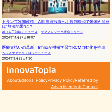
トランプ次期政権、AI担当官設置へ｜規制緩和で米国AI開発
は”無法地帯”に？
AI（人工知能）ニュース
｜
テクノロジーと社会ニュース
2024年11月27日16:07
医療支払いの革新：Infinxが機械学習でRCM自動化を推進
ヘルスケアテクノロジーニュース
2024年3月28日1:30
About
Editorial Policy
Privacy Policy
Referred by
Advertisements
Contact