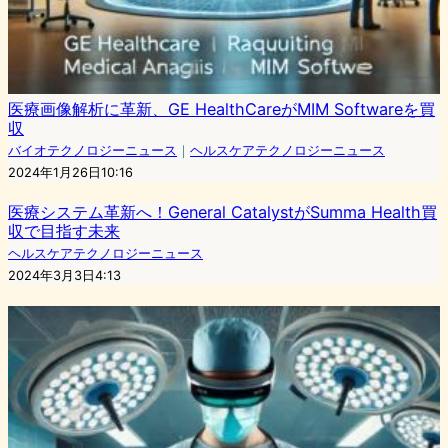
医療画像解析に革新、GE HealthCareがMIM Softwareを買
収
バイオテクノロジーニュース
｜
ヘルスケアテクノロジーニュース
2024年1月26日10:16
医療システム革新へ！General CatalystがSumma Health買
収で目指す未来
ヘルスケアテクノロジーニュース
2024年3月3日4:13