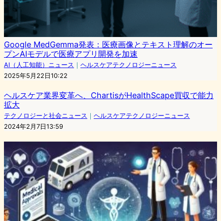
Google MedGemma発表：医療画像とテキスト理解のオー
プンAIモデルで医療アプリ開発を加速
AI（人工知能）ニュース
｜
ヘルスケアテクノロジーニュース
2025年5月22日10:22
ヘルスケア業界変革へ、ChartisがHealthScape買収で能力
拡大
テクノロジーと社会ニュース
｜
ヘルスケアテクノロジーニュース
2024年2月7日13:59