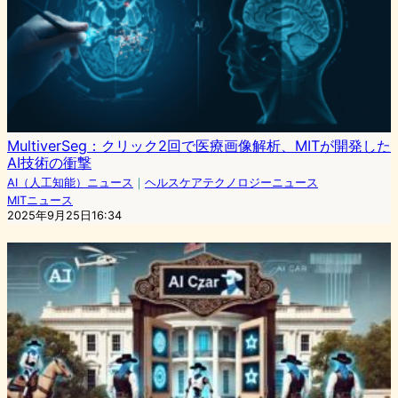
MultiverSeg：クリック2回で医療画像解析、MITが開発した
AI技術の衝撃
AI（人工知能）ニュース
｜
ヘルスケアテクノロジーニュース
MITニュース
2025年9月25日16:34