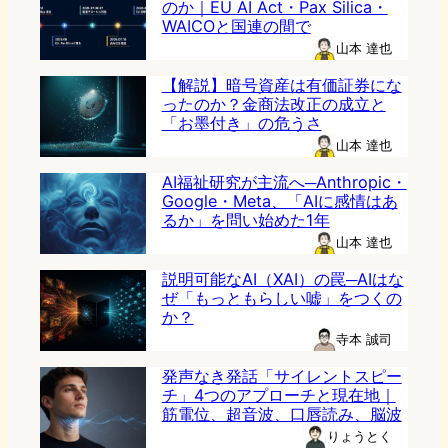
のか｜EU AI Act・Pax Silica・
WAICOと国連の間で
山本 達也
【解説】暗号資産は有価証券にな
ったのか？金商法改正の成立と
「お墨付き」の危うさ
山本 達也
AI福祉研究が主流へ─Anthropic・
Google・Meta、「AIに感情はあ
るか」を問い始めた1年
山本 達也
説明可能なAI（XAI）の罠─AIはな
ぜ「もっともらしい嘘」をつくの
か？
寺本 誠司
発声なき発話「サイレントスピー
チ」4つのアプローチと現在地｜
筋電位、超音波、口唇読み、脳波
りょうとく