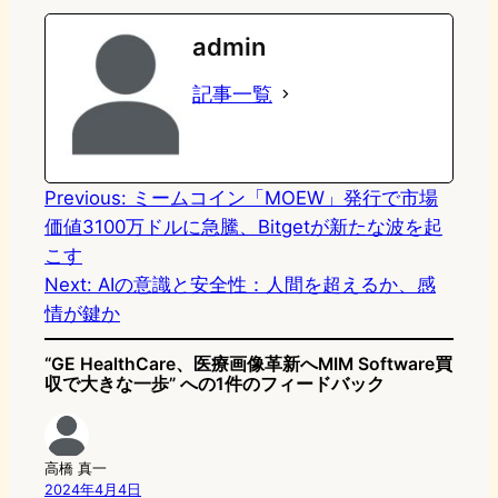
e
t
e
e
e
admin
o
s
b
n
記事一覧
d
k
o
a
o
y
o
n
k
Previous:
ミームコイン「MOEW」発行で市場
価値3100万ドルに急騰、Bitgetが新たな波を起
こす
Next:
AIの意識と安全性：人間を超えるか、感
情が鍵か
“GE HealthCare、医療画像革新へMIM Software買
収で大きな一歩” への1件のフィードバック
高橋 真一
2024年4月4日