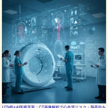
UTMB×AI医療革新：CT画像解析で心血管リスク・脳卒中を