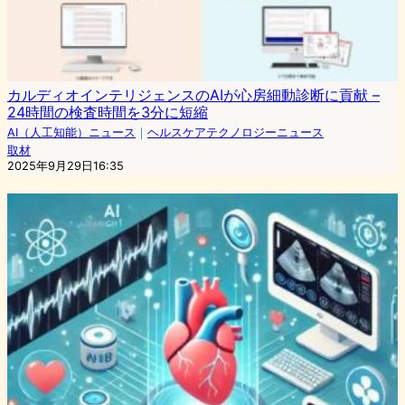
カルディオインテリジェンスのAIが心房細動診断に貢献 –
24時間の検査時間を3分に短縮
AI（人工知能）ニュース
｜
ヘルスケアテクノロジーニュース
取材
2025年9月29日16:35