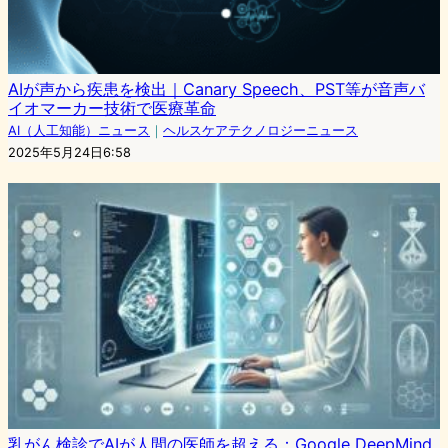
AIが声から疾患を検出｜Canary Speech、PST等が音声バ
イオマーカー技術で医療革命
AI（人工知能）ニュース
｜
ヘルスケアテクノロジーニュース
2025年5月24日6:58
乳がん検診でAIが人間の医師を超える：Google DeepMind