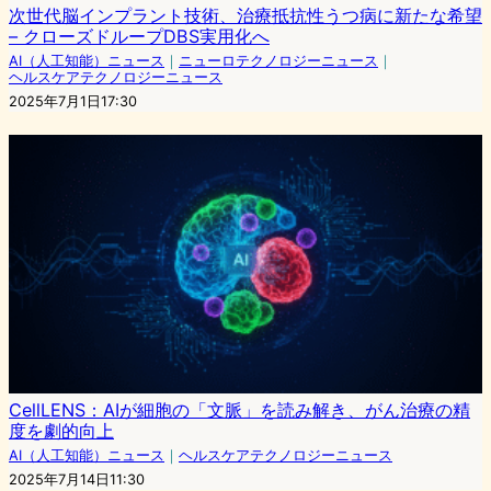
次世代脳インプラント技術、治療抵抗性うつ病に新たな希望
– クローズドループDBS実用化へ
AI（人工知能）ニュース
｜
ニューロテクノロジーニュース
｜
ヘルスケアテクノロジーニュース
2025年7月1日17:30
CellLENS：AIが細胞の「文脈」を読み解き、がん治療の精
度を劇的向上
AI（人工知能）ニュース
｜
ヘルスケアテクノロジーニュース
2025年7月14日11:30