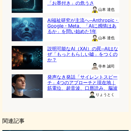
「お墨付き」の危うさ
山本 達也
AI福祉研究が主流へ─Anthropic・
Google・Meta、「AIに感情はあ
るか」を問い始めた1年
山本 達也
説明可能なAI（XAI）の罠─AIはな
ぜ「もっともらしい嘘」をつくの
か？
寺本 誠司
発声なき発話「サイレントスピー
チ」4つのアプローチと現在地｜
筋電位、超音波、口唇読み、脳波
りょうとく
関連記事