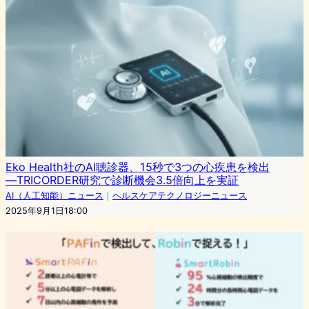
Eko Health社のAI聴診器、15秒で3つの心疾患を検出
―TRICORDER研究で診断機会3.5倍向上を実証
AI（人工知能）ニュース
｜
ヘルスケアテクノロジーニュース
2025年9月1日18:00