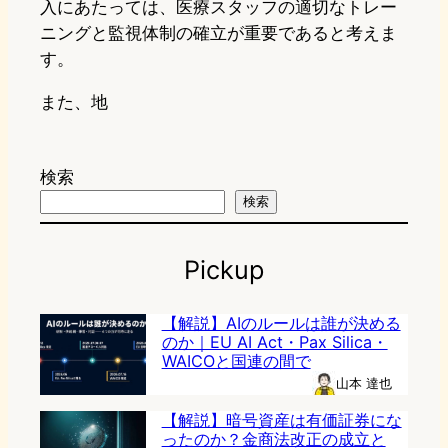
入にあたっては、医療スタッフの適切なトレー
ニングと監視体制の確立が重要であると考えま
す。
また、地
検索
検索
Pickup
【解説】AIのルールは誰が決める
のか｜EU AI Act・Pax Silica・
WAICOと国連の間で
山本 達也
【解説】暗号資産は有価証券にな
ったのか？金商法改正の成立と