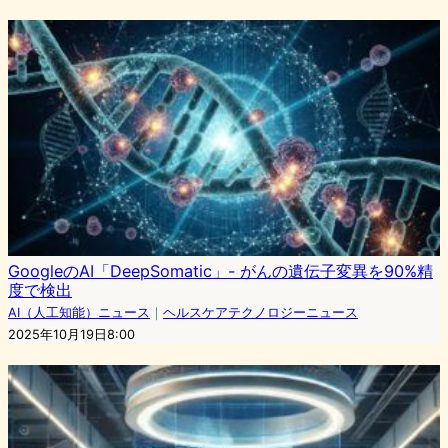
GoogleのAI「DeepSomatic」- がんの遺伝子変異を90%精
度で検出
AI（人工知能）ニュース
｜
ヘルスケアテクノロジーニュース
2025年10月19日8:00