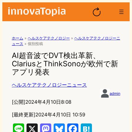
ホーム
»
ヘルスケアテクノロジー
»
ヘルスケアテクノロジーニ
ュース
»
個別投稿
AI超音波でDVT検出革新、
ClariusとThinkSonoが欧州で新
アプリ発表
ヘルスケアテクノロジーニュース
admin
[公開]
2024年4月10日8:08
[最終更新]
2024年4月10日 10:59
L
X
M
B
F
H