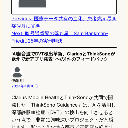
o
y
o
n
k
Previous:
医療データ共有の進化、患者燃え尽き
症候群に光明
Next:
暗号通貨界の落ち星、Sam Bankman-
Friedに25年の実刑判決
“AI超音波でDVT検出革新、ClariusとThinkSonoが
欧州で新アプリ発表” への1件のフィードバック
伊藤 明
2024年4月10日
Clarius Mobile HealthとThinkSonoが共同で開
発した「ThinkSono Guidance」は、AIを活用し
深部静脈血栓症（DVT）の検出を向上させると
いう点で、非常に興味深いプロジェクトだと感
じます。私のような地方都市で電気店を経営す