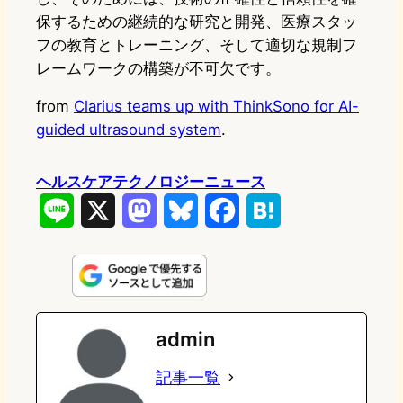
保するための継続的な研究と開発、医療スタッ
フの教育とトレーニング、そして適切な規制フ
レームワークの構築が不可欠です。
from
Clarius teams up with ThinkSono for AI-
guided ultrasound system
.
ヘルスケアテクノロジーニュース
L
X
M
B
F
H
i
a
l
a
a
n
s
u
c
t
e
t
e
e
e
admin
o
s
b
n
記事一覧
d
k
o
a