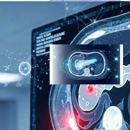
的医療機器指定を獲得 – 医師
を上回る診断精度で早期発見
に革命
AI（人工知能）ニュース
｜
ヘルスケアテクノロジーニュース
2025年4月21日20:52
Mayo Clinic開発
AI「REDMOD」、CT画像か
ら「見えない」膵臓がんを平
均475日前に発見
AI（人工知能）ニュース
｜
ヘルスケアテクノロジーニュース
2026年4月30日19:30