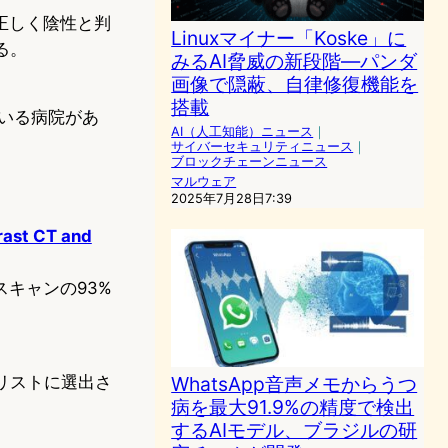
正しく陰性と判
Linuxマイナー「Koske」に
る。
みるAI脅威の新段階—パンダ
画像で隠蔽、自律修復機能を
搭載
ている病院があ
AI（人工知能）ニュース
｜
サイバーセキュリティニュース
｜
ブロックチェーンニュース
マルウェア
2025年7月28日7:39
rast CT and
スキャンの93%
rldリストに選出さ
WhatsApp音声メモからうつ
病を最大91.9%の精度で検出
するAIモデル、ブラジルの研