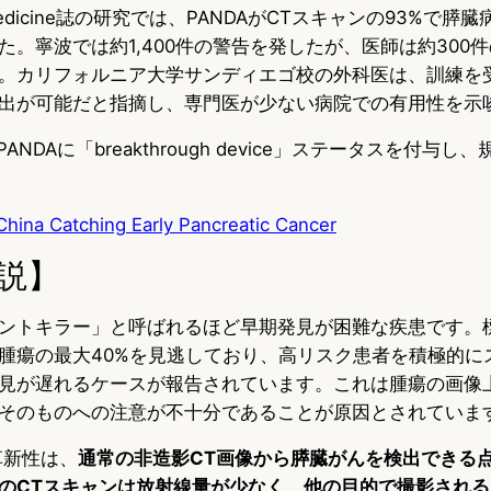
e Medicine誌の研究では、PANDAがCTスキャンの93%で
た。寧波では約1,400件の警告を発したが、医師は約300
。カリフォルニア大学サンディエゴ校の外科医は、訓練を
出が可能だと指摘し、専門医が少ない病院での有用性を示
PANDAに「breakthrough device」ステータスを付与
 China Catching Early Pancreatic Cancer
説】
ントキラー」と呼ばれるほど早期発見が困難な疾患です。
腫瘍の最大40%を見逃しており、高リスク患者を積極的に
見が遅れるケースが報告されています。これは腫瘍の画像
そのものへの注意が不十分であることが原因とされていま
革新性は、
通常の非造影CT画像から膵臓がんを検出できる
のCTスキャンは放射線量が少なく、他の目的で撮影され