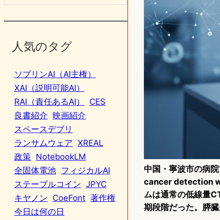
人気のタグ
ソブリンAI（AI主権）
XAI（説明可能AI）
RAI（責任あるAI）
CES
良書紹介
映画紹介
スペースデブリ
ランサムウェア
XREAL
政策
NotebookLM
中国・寧波市の病院で、
全固体電池
フィジカルAI
cancer detecti
ステーブルコイン
JPYC
ムは通常の低線量C
キヤノン
CoeFont
著作権
期段階だった。膵臓
今日は何の日