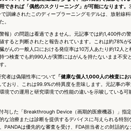
用できれば「偶然のスクリーニング」が可能になります。
ンで訓練されたこのディープラーニングモデルは、放射線科医
た。
警報）の問題は看過できません。元記事では約1,400件の警
値すると判断されたと報告されています。これは約78%が
臓がんの一般人口における発症率は10万人あたり約12人と
を持つ検査でも約990人が実際にはがんを持たないまま不安
す。
aの研究者は偽陽性率について
「健康な個人1,000人の検査に
しており、これは99.9%の特異度を意味します。元記事の
環境での運用と研究環境での性能の違いを示唆している可
に付与した「Breakthrough Device（画期的医療機器）
的な治療または診断を提供するデバイスに与えられる特別
、PANDAは優先的な審査を受け、FDA担当者との対話的