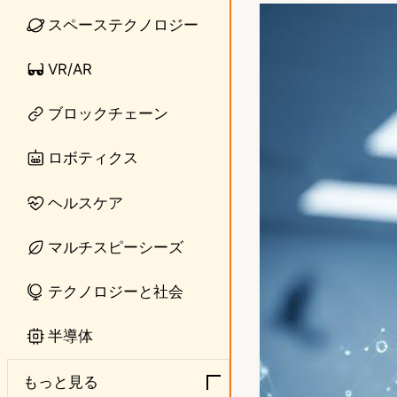
n
s
スペーステクノロジー
e
t
VR/AR
o
ブロックチェーン
d
o
ロボティクス
n
ヘルスケア
マルチスピーシーズ
テクノロジーと社会
半導体
もっと見る