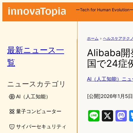
ーTech for Human Evolution
ホーム
»
ヘルスケアテク
最新ニュース一
Alibab
覧
国で24症
AI（人工知能）ニュ
ニュースカテゴリ
[公開]
2026年1月5日
AI（人工知能）
量子コンピューター
L
X
M
サイバーセキュリティ
i
a