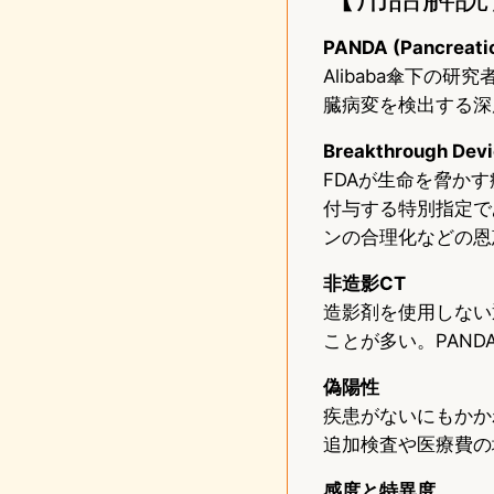
PANDA (Pancreatic 
Alibaba傘下の
臓病変を検出する深
Breakthrough 
FDAが生命を脅か
付与する特別指定で
ンの合理化などの恩
非造影CT
造影剤を使用しない
ことが多い。PAN
偽陽性
疾患がないにもかか
追加検査や医療費の
感度と特異度