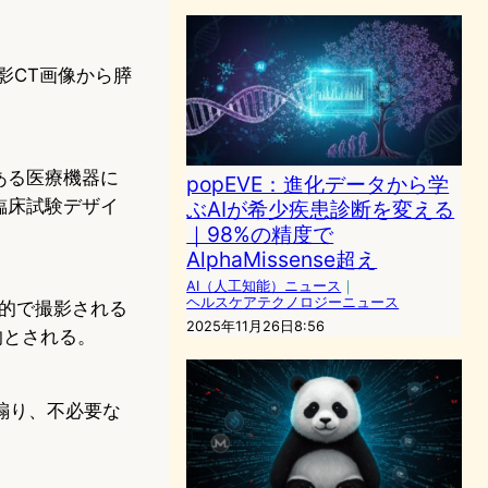
造影CT画像から膵
ある医療機器に
popEVE：進化データから学
臨床試験デザイ
ぶAIが希少疾患診断を変える
｜98%の精度で
AlphaMissense超え
AI（人工知能）ニュース
｜
ヘルスケアテクノロジーニュース
的で撮影される
2025年11月26日8:56
的とされる。
煽り、不必要な