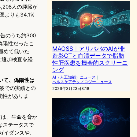
3,208人の膵臓が
よりも34.1%
告のうち約300
偽陽性だったこ
MAOSS｜アリババのAIが非
極めて低いた
造影CTと血清データで脂肪
と追加検査を経
性肝疾患を機会的スクリーニ
ング
AI（人工知能）ニュース
｜
おいて、偽陽性は
ヘルスケアテクノロジーニュース
寧波での実績との
2026年3月23日8:18
能性がありま
」指定は、生命を脅か
なステータスで
なガイダンスや、