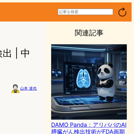
検
索
関連記事
出 | 中
山本 達也
DAMO Panda：アリババのAI
膵臓がん検出技術がFDA画期