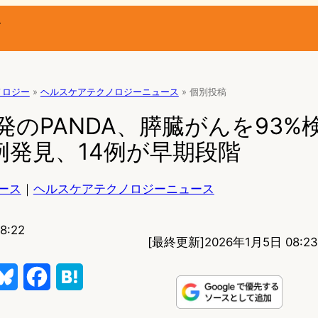
ー
ノロジー
»
ヘルスケアテクノロジーニュース
»
個別投稿
a開発のPANDA、膵臓がんを93%検
例発見、14例が早期段階
ース
｜
ヘルスケアテクノロジーニュース
8:22
[最終更新]
2026年1月5日 08:23
B
F
H
l
a
a