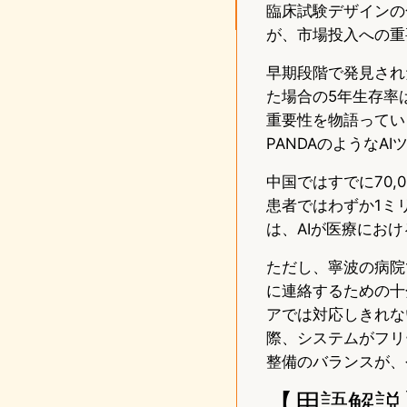
臨床試験デザインの
が、市場投入への重
早期段階で発見され
た場合の5年生存率
重要性を物語ってい
PANDAのような
中国ではすでに70
患者ではわずか1ミ
は、AIが医療にお
ただし、寧波の病院
に連絡するための十
アでは対応しきれない
際、システムがフリ
整備のバランスが、
【用語解説