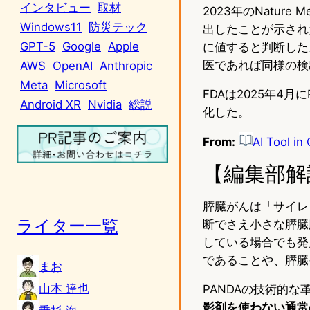
インタビュー
取材
2023年のNatur
Windows11
防災テック
出したことが示され
GPT-5
Google
Apple
に値すると判断した
医であれば同様の検
AWS
OpenAI
Anthropic
Meta
Microsoft
FDAは2025年4月に
Android XR
Nvidia
総説
化した。
From:
AI Tool in
【編集部解
膵臓がんは「サイレ
ライター一覧
断でさえ小さな膵臓
している場合でも発
であることや、膵臓
まお
山本 達也
PANDAの技術的な
影剤を使わない通常