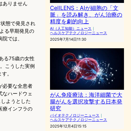
はありません
CellLENS：AIが細胞の「文
脈」を読み解き、がん治療の
精度を劇的向上
た状態で発見され
AI（人工知能）ニュース
｜
による早期発見の
ヘルスケアテクノロジーニュース
病院では、
2025年7月14日11:30
ある75歳の女性
た。こうした実例
ます。
が必要な全患者
式なハードウェ
がん免疫療法：海洋細菌で大
腸がんを選択攻撃する日本発
スしようとした
研究
医療インフラの
バイオテクノロジーニュース
｜
ヘルスケアテクノロジーニュース
2025年12月4日15:15