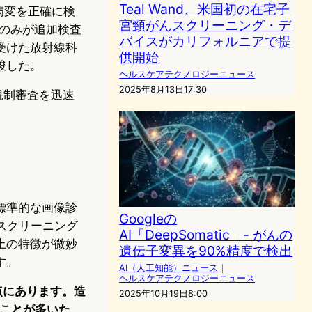
Teal Wand、米国初の在宅子
膵臓病変を正確に検
宮頸がんスクリーニング・デ
件のみが追加検査
バイスがカリフォルニアで提
受けた放射線科
供開始
唆した。
ヘルスケアテクノロジーニュース
2025年8月13日17:30
し、規制審査を迅速
標準的な画像診
Googleの
スクリーニング
AI「DeepSomatic」- がんの
上の特徴が微妙
遺伝子変異を90%精度で検出
す。
AI（人工知能）ニュース
｜
ヘルスケアテクノロジーニュース
点にあります。造
2025年10月19日8:00
ることが多いた