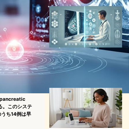
乳がん検診でAIが人間の医師
を超える：Google
DeepMindのブレイクスルー
AI（人工知能）ニュース
2024年12月2日19:26
creatic
されている。このシステ
うち14例は早