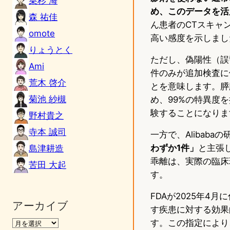
乗杉 海
め、このデータを活
森 祐佳
ん患者のCTスキャ
omote
高い感度を示しまし
りょうとく
ただし、偽陽性（誤
Ami
件のみが追加検査に
荒木 啓介
とを意味します。膵
菊池 紗槻
め、99%の特異度
験することになりま
野村貴之
寺本 誠司
一方で、Alibab
わずか1件」
と主張
島津耕造
乖離は、実際の臨床
苦田 大起
す。
FDAが2025年4月
アーカイブ
す疾患に対する効果
す。この指定により