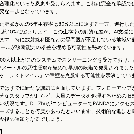
合理化といった恩恵を受けられます。これは完全な承認で
要な一歩となっています。
た膵臓がんの5年生存率は80%以上に達する一方、進行し
は約10%に留まります。この生存率の劇的な差が、AI支援
ます。特に放射線科医などの専門医が不足している地域や
AIツールが診断能力の格差を埋める可能性を秘めています。
,000人以上がこのシステムでスクリーニングを受けており、
リメートルの悪性腫瘍が極めて早期の段階で発見されまし
ける「ラストマイル」の障壁を克服する可能性を示唆してい
ではすでに新たな課題に直面しています。フォローアップ
分なスタッフがおらず、大量のデータを処理するための旧
状況です。Dr. ZhuがコンピューターでPANDAにアクセ
ーズすることも何度かあったといいます。技術的な進歩と
今後の課題となるでしょう。
】