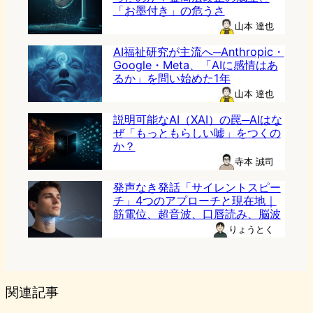
「お墨付き」の危うさ
山本 達也
AI福祉研究が主流へ─Anthropic・
Google・Meta、「AIに感情はあ
るか」を問い始めた1年
山本 達也
説明可能なAI（XAI）の罠─AIはな
ぜ「もっともらしい嘘」をつくの
か？
寺本 誠司
発声なき発話「サイレントスピー
チ」4つのアプローチと現在地｜
筋電位、超音波、口唇読み、脳波
りょうとく
関連記事