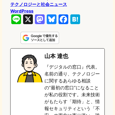
テクノロジーと社会ニュース
WordPress
L
X
M
B
F
H
i
a
l
a
a
n
s
u
c
t
e
t
e
e
e
山本 達也
o
s
b
n
『デジタルの窓口』代表。
d
k
o
a
名前の通り、テクノロジー
o
y
o
に関するあらゆる相談
の”最初の窓口”になること
n
k
が私の役割です。未来技術
がもたらす「期待」と、情
報セキュリティという「不