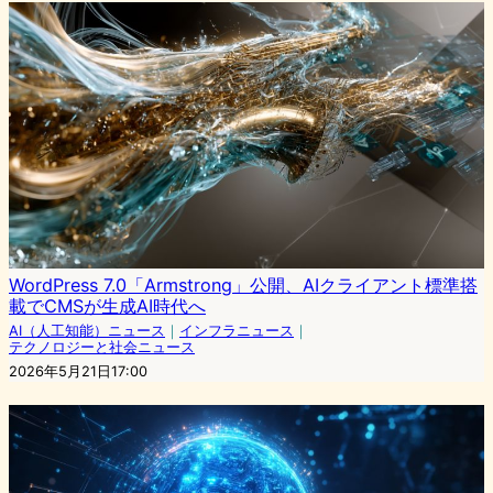
WordPress 7.0「Armstrong」公開、AIクライアント標準搭
載でCMSが生成AI時代へ
AI（人工知能）ニュース
｜
インフラニュース
｜
テクノロジーと社会ニュース
2026年5月21日17:00