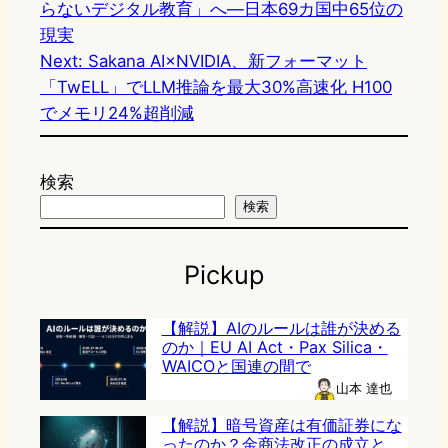
らないデジタル教育」へ―日本69カ国中65位の
現実
Next:
Sakana AI×NVIDIA、新フォーマット
「TwELL」でLLM推論を最大30%高速化 H100
でメモリ24%超削減
検索
検索
Pickup
【解説】AIのルールは誰が決める
のか｜EU AI Act・Pax Silica・
WAICOと国連の間で
山本 達也
【解説】暗号資産は有価証券にな
ったのか？金商法改正の成立と