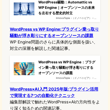
WordPress騒動：Automattic vs
WP Engine｜オープンソースの未来
を左右する歴史的対立
innovaTopia -（イノベトピア） – …
WordPress vs WP Engine:プラグイン乗っ取り
騒動が浮き彫りにするオープンソースの課題
WP Engine問題のさらに具体的な側面を扱い、
対立の深層を解説した関連記事。
WordPress vs WP Engine：プラグ
イン乗っ取り騒動が浮き彫りにする
オープンソースの課題
innovaTopia -（イノベトピア） – …
WordPress×AI入門 2025年版:プラグイン活用
で実現する7つの自動化テクニック
編集部解説で触れたWordPress×AIの方向性をよ
り深く知るための関連記事。