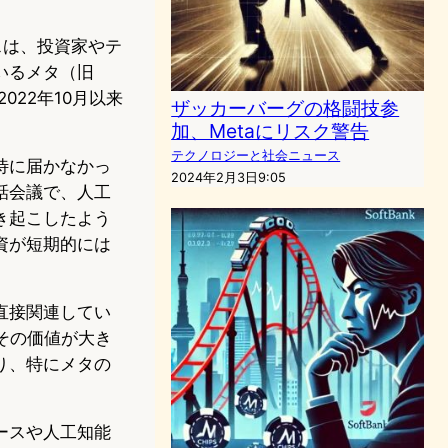
スは、投資家やテ
いるメタ（旧
022年10月以来
ザッカーバーグの格闘技参
。
加、Metaにリスク警告
テクノロジーと社会ニュース
待に届かなかっ
2024年2月3日9:05
話会議で、人工
き起こしたよう
資が短期的には
直接関連してい
その価値が大き
り、特にメタの
ースや人工知能