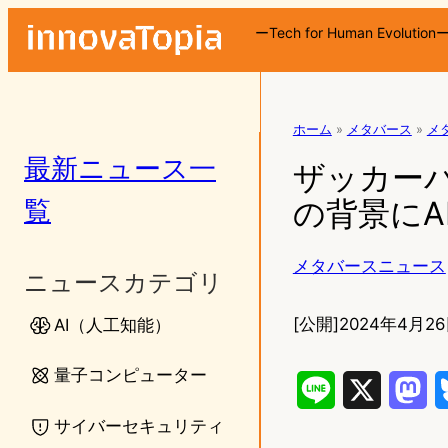
ーTech for Human Evolution
ホーム
»
メタバース
»
メ
最新ニュース一
ザッカーバ
覧
の背景にA
メタバースニュース
ニュースカテゴリ
[公開]
2024年4月26
AI（人工知能）
量子コンピューター
L
X
M
サイバーセキュリティ
i
a