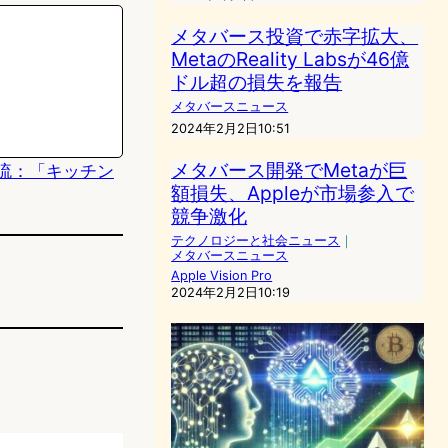
メタバース投資で赤字拡大、
MetaのReality Labsが46億
ドル超の損失を報告
メタバースニュース
2024年2月2日10:51
メタバース開発でMetaが巨
流：「キッチン
額損失、Appleが市場参入で
競争激化
テクノロジーと社会ニュース
｜
メタバースニュース
Apple Vision Pro
2024年2月2日10:19