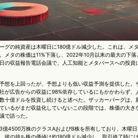
ーグの純資産は木曜日に180億ドル減少した。これは、メ
。メタの株価は11%下落し、2022年10月以来の最大の下
日の収益報告電話会議で、人工知能とメタバースへの投資
予想を上回ったが、予想よりも低い収益予測を提供した。
社が広告からの収益に98%依存しているにもかかわらず、
数十億ドルを投資し続けると述べた。ザッカーバーグは、
ているがまだ収益化していないこの段階では、株価の大き
議で語った。
億4500万株のクラスAおよびB株を所有しており、木曜日に
、彼の持ち株の価値は約180億ドル減少し、取引終了時には1