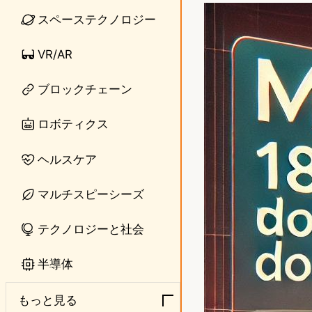
n
s
スペーステクノロジー
e
t
VR/AR
o
ブロックチェーン
d
o
ロボティクス
n
ヘルスケア
マルチスピーシーズ
テクノロジーと社会
半導体
もっと見る