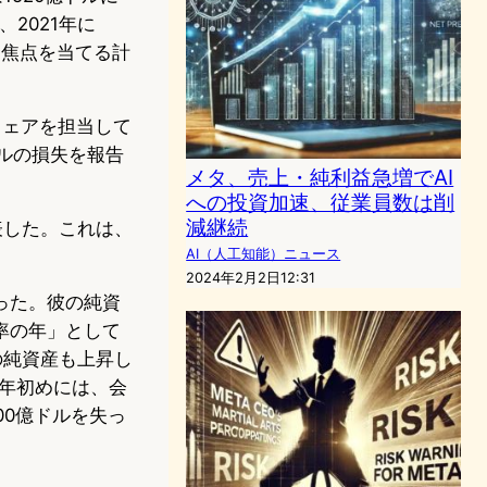
2021年に
に焦点を当てる計
トウェアを担当して
ドルの損失を報告
メタ、売上・純利益急増でAI
への投資加速、従業員数は削
減継続
表した。これは、
AI（人工知能）ニュース
2024年2月2日12:31
った。彼の純資
効率の年」として
の純資産も上昇し
2年初めには、会
00億ドルを失っ