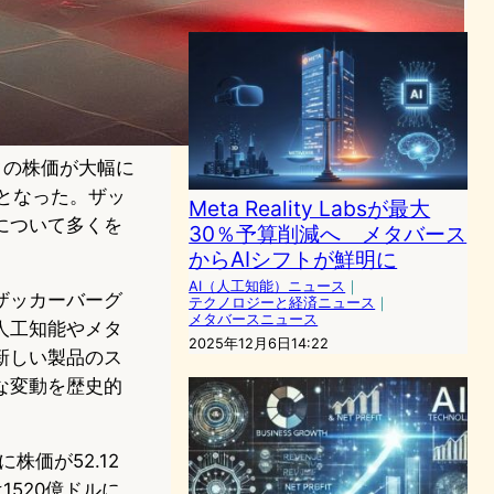
タの株価が大幅に
落となった。ザッ
Meta Reality Labsが最大
について多くを
30％予算削減へ メタバース
からAIシフトが鮮明に
AI（人工知能）ニュース
｜
ザッカーバーグ
テクノロジーと経済ニュース
｜
メタバースニュース
人工知能やメタ
2025年12月6日14:22
新しい製品のス
な変動を歴史的
株価が52.12
520億ドルに