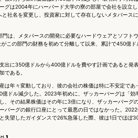
ーグは2004年にハーバード大学の寮の部屋で会社を設立し、
らメタへと社名を変更し、投資家に対して存在しないメタバース
 Labs部門は、メタバースの開発に必要なハードウェアとソフ
同社がこの部門の財務を初めて分離して以来、累計で450億
支出に350億ドルから400億ドルを費やす計画であると発
加である。
産は年々変動しており、彼の会社の株価は特に不安定であ
000億ドル減少した。2023年初めに、ザッカーバーグは「
し、その結果株価はその年に3倍になり、ザッカーバーグ
ーバーグの銀行口座にとって最悪の日ではなかった。202
と失望したガイダンスで26%急落した際、彼は1日でほぼ3