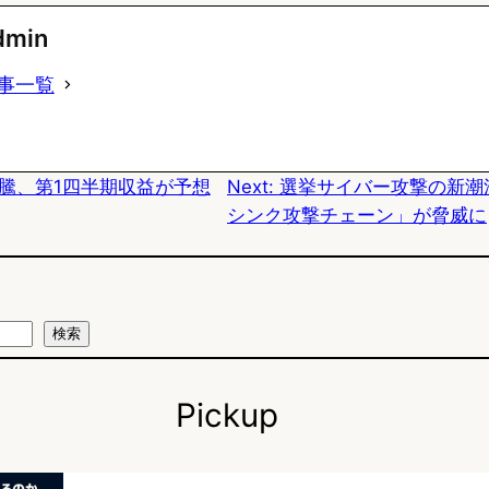
u
c
t
dmin
e
e
e
事一覧
s
b
n
k
o
a
急騰、第1四半期収益が予想
Next:
選挙サイバー攻撃の新潮
y
o
シンク攻撃チェーン」が脅威に
k
検索
Pickup