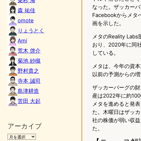
乗杉 海
なった。ザッカーバ
森 祐佳
Facebookか
omote
画を示した。
りょうとく
メタのReality
Ami
おり、2020年に
荒木 啓介
している。
菊池 紗槻
メタは、今年の資本
野村貴之
以前の予測からの増
寺本 誠司
ザッカーバーグの財
島津耕造
産は2022年に約1
苦田 大起
メタを進めると発表
た。木曜日はザッカ
社の株価が弱い収益
アーカイブ
た。