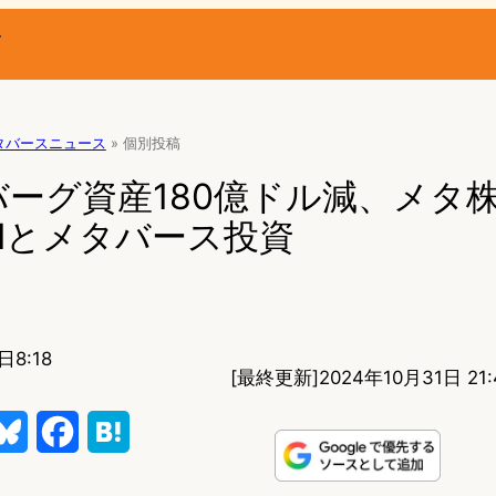
ー
タバースニュース
»
個別投稿
ーグ資産180億ドル減、メタ
Iとメタバース投資
日8:18
[最終更新]
2024年10月31日 21:
B
F
H
l
a
a