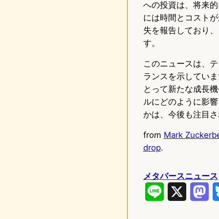
への投資は、将来的
には時間とコストがか
失を報告しており、
す。
このニュースは、テ
ランスを示していま
とって新たな成長機
ルにどのように影響
かは、今後も注目さ
from
Mark Zuckerbe
drop
.
メタバースニュース
L
X
M
i
a