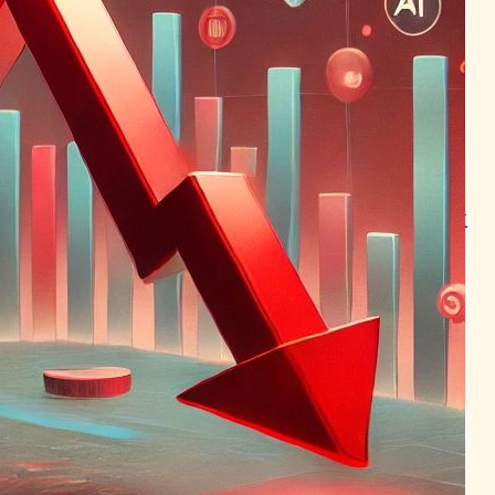
2024年1月24日4:48
マーク・ザッカーバーグ、AI
の未来を切り開く：Metaが
AGI開発に全力投球
AI（人工知能）ニュース
2024年1月19日3:05
ザッカーバーグの20億ドル投
資、VRの未来を切り開く:
OculusからMetaへの転換と
その影響
VR/ARニュース
2024年3月28日8:27
巨額損失も未来投資？Meta
のメタバース挑戦、Appleと
の競争激化
メタバースニュース
2024年4月25日7:59