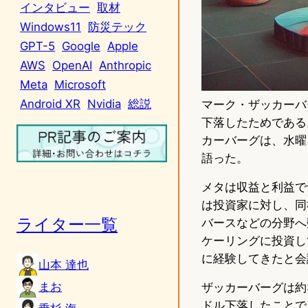
インタビュー
取材
Windows11
防災テック
GPT-5
Google
Apple
AWS
OpenAI
Anthropic
Meta
Microsoft
Android XR
Nvidia
総説
マーク・ザッカーバ
下落したためである
カーバーグは、水曜
語った。
メタは収益と利益で
は投資家に対し、同
ライター一覧
バースなどの分野へ
ケーリングに投資し
に経験してきたと会
山本 達也
まお
ザッカーバーグは約3
ドル下落したことで