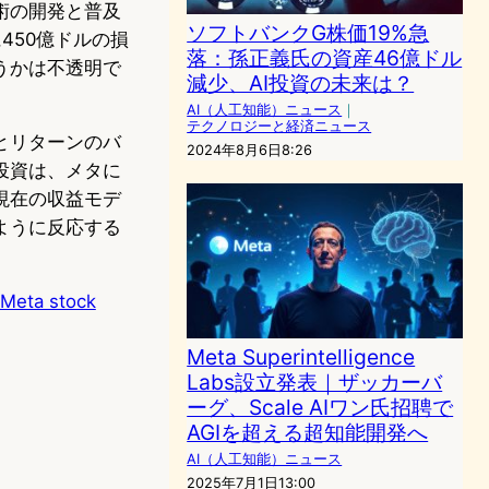
術の開発と普及
ソフトバンクG株価19%急
に450億ドルの損
落：孫正義氏の資産46億ドル
うかは不透明で
減少、AI投資の未来は？
AI（人工知能）ニュース
｜
テクノロジーと経済ニュース
とリターンのバ
2024年8月6日8:26
投資は、メタに
現在の収益モデ
ように反応する
 Meta stock
Meta Superintelligence
Labs設立発表｜ザッカーバ
ーグ、Scale AIワン氏招聘で
AGIを超える超知能開発へ
AI（人工知能）ニュース
2025年7月1日13:00