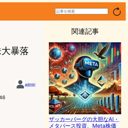
検
索
関連記事
株大暴落
admin
46
ザッカーバーグの大胆なAI・
メタバース投資、Meta株価