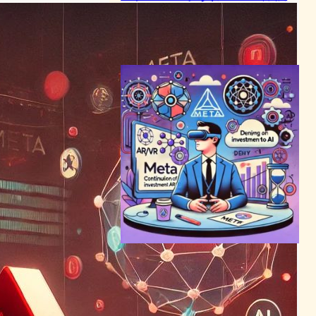
に衝撃
AI（人工知能）ニュース
2024年4月25日9:27
ザッカーバーグ断言：メタ、
AR/VRへの投資継続、AIへの
シフト否定
AI（人工知能）ニュース
｜
VR/ARニュース
｜
メタバースニュース