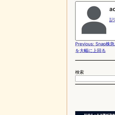
n
s
a
e
t
記
o
d
Previous:
Snap株
o
を大幅に上回る
n
検索