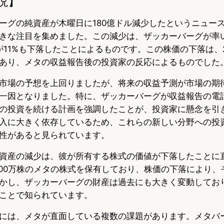
説】
ーグの純資産が木曜日に180億ドル減少したというニュー
きな注目を集めました。この減少は、ザッカーバーグが率
株価が11%も下落したことによるものです。この株価の下落は、2
あり、メタの収益報告後の投資家の反応によるものでした
市場の予想を上回りましたが、将来の収益予測が市場の期
一因となりました。特に、ザッカーバーグが収益報告の電
の投資を続ける計画を強調したことが、投資家に懸念を引
入に大きく依存しているため、これらの新しい分野への投
性があると見られています。
資産の減少は、彼が所有する株式の価値が下落したことに
500万株のメタの株式を保有しており、株価の下落により、
かし、ザッカーバーグの財産は過去にも大きく変動してお
ことで知られています。
には、メタが直面している複数の課題があります。メタバ