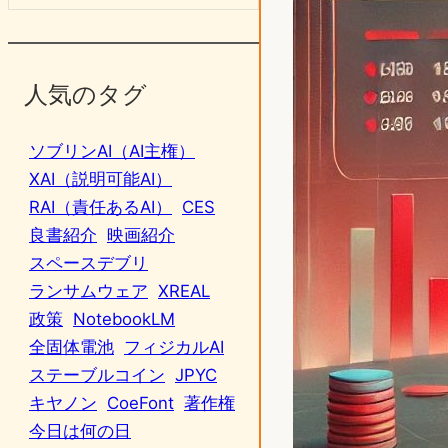
人気のタグ
ソブリンAI（AI主権）
XAI（説明可能AI）
RAI（責任あるAI）
CES
良書紹介
映画紹介
スペースデブリ
ランサムウェア
XREAL
政策
NotebookLM
全固体電池
フィジカルAI
ステーブルコイン
JPYC
キヤノン
CoeFont
著作権
今日は何の日