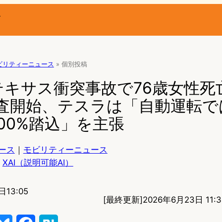
ー
ビリティーニュース
»
個別投稿
テキサス衝突事故で76歳女性死
調査開始、テスラは「自動運転
00%踏込」を主張
ース
｜
モビリティーニュース
XAI（説明可能AI）
日13:05
[最終更新]
2026年6月23日 11:3