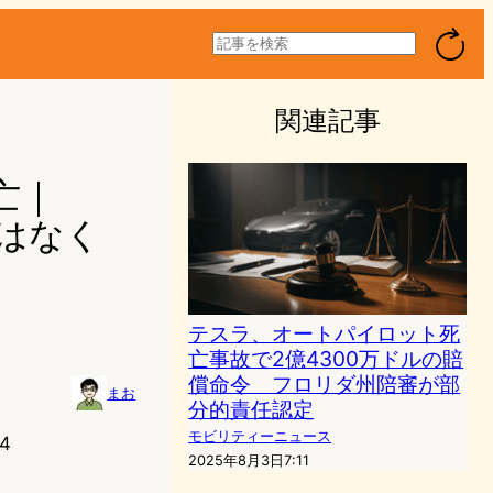
検
索
関連記事
亡｜
ではなく
テスラ、オートパイロット死
亡事故で2億4300万ドルの賠
償命令 フロリダ州陪審が部
まお
分的責任認定
モビリティーニュース
4
2025年8月3日7:11