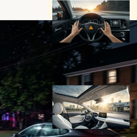
運転支援システムの限界が露
呈｜9分ごとに人間の介入が
必要、テスラ裁判も影響
モビリティーニュース
2025年8月23日7:35
テスラModel Yが完全無人納