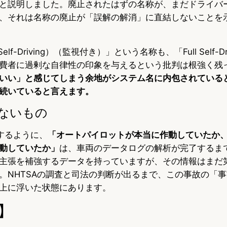
と説明しました。廃止されたはずの名称が、まだドライバ
、それは名称の廃止が「誤解の解消」に直結しないことを
Self-Driving）（監視付き）」という名称も、「Full Self-D
費者に過剰な自律性の印象を与えるという批判は根強く残
いい」と感じてしまう余地がシステム名に内包されている
続いていると言えます。
ないもの
指摘するように、
「オートパイロットが本当に作動していたか
動していたか」
は、車両のデータログの解析が完了するま
主張を補強するデータを持っていますが、その情報はまだ
。NHTSAの調査と司法の判断が出るまで、この事故の「
上に浮いた状態にあります。
】