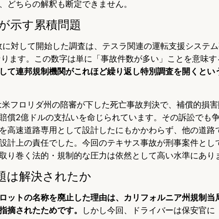
、どちらの解釈も断定できません。
査が示す累積問題
事故に対して開始した調査は、テスラ関連の運転支援システ
なります。この数字は単に「事故件数が多い」ことを意味す
して連邦規制機関がこれほど繰り返し特別調査を開くとい
には米フロリダ州の陪審が下した死亡事故判決で、補償的損害賠
賠償2億ドルの支払いを命じられています。その訴訟でも
を高速道路専用として設計したにもかかわらず、他の道路
設計上の責任でした。今回のテキサス事故が刑事案件とし
取り巻く法的・規制的な圧力は依然として高い水準にあり
題は解決されたか
ロットの名称を廃止した理由は、カリフォルニア州規制当
指摘されたためです。
しかし今回、ドライバーは保安官に