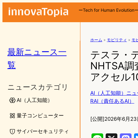
ーTech for Human Evolution
ホーム
»
モビリティ
»
モ
最新ニュース一
テスラ・
覧
NHTSA
アクセル1
ニュースカテゴリ
AI（人工知能）ニュ
AI（人工知能）
RAI（責任あるAI）
量子コンピューター
[公開]
2026年6月23
サイバーセキュリティ