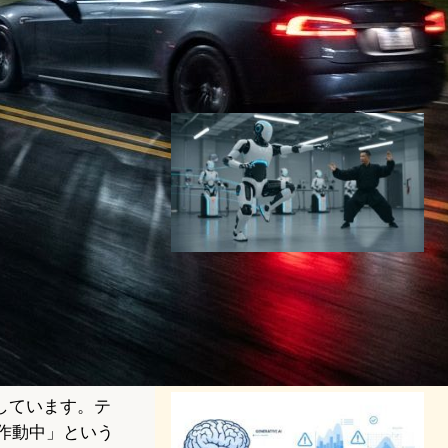
車を実現―FSDとロボタクシ
ー技術の実力
モビリティーニュース
2025年7月1日21:30
テスラOptimus、AIでカンフ
ー動作を習得——2030年に
年間100万台生産目指す
ロボティクスニュース
2025年10月6日14:00
しています。テ
作動中」という