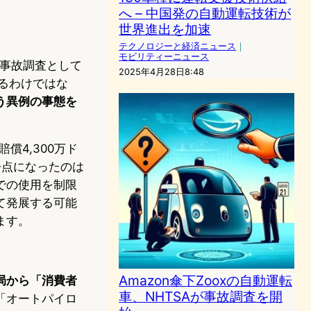
へ – 中国発の自動運転技術が
世界進出を加速
テクノロジーと経済ニュース
｜
モビリティーニュース
ム事故調査として
2025年4月28日8:48
るわけではな
う異例の事態を
償4,300万ド
争点になったのは
での使用を制限
て発展する可能
ます。
Amazon傘下Zooxの自動運転
局から「消費者
車、NHTSAが事故調査を開
「オートパイロ