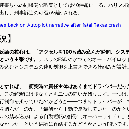
連事故への同機関の調査としては40件超に上る。ハリス郡
出し、刑事訴追の可否が検討される。
es back on Autopilot narrative after fatal Texas crash
説】
反論の核心は、「アクセルを100%踏み込んだ瞬間、シス
という主張です。
テスラのFSDやかつてのオートパイロッ
み込むとシステムの速度制御を上書きできる仕組みが設計
とすれば、「衝突時の責任主体はあくまでドライバーだっ
、この解釈には少なくとも二つの問いが残ります。一つは
行制御を担っていたのかどうか——つまりドライバーが「
を踏んだ」のか、「最初から手動で運転していた」のかと
ルの踏み込みによる自動運転の解除（オーバーライド）」
なかった」という結論に直結するかどうかという問いです