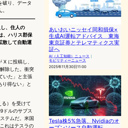
を破り、データ
ん。
突入し、住人の
あいおいニッセイ同和損保×
er は、ハリス郡保
生成AI運転アドバイス 東海
東京証券とテレマティクス実
拡散して自動運
証へ
AI（人工知能）ニュース
｜
モビリティーニュース
が X に投稿し、
2025年11月30日11:00
で解除した。衝突
けていた」と主張
あり得ない」と
える）を受けて
9ドルのサブス
システムだ。米国
Tesla株5%急落、Nvidiaのオ
。これはテスラの
ープンソース自動運転