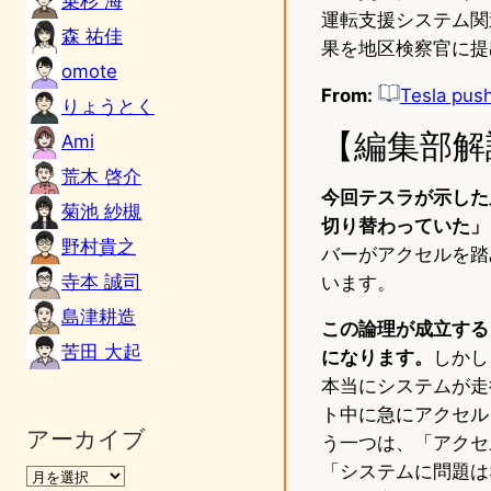
乗杉 海
運転支援システム関
森 祐佳
果を地区検察官に提
omote
From:
Tesla push
りょうとく
【編集部解
Ami
荒木 啓介
今回テスラが示した
菊池 紗槻
切り替わっていた」
野村貴之
バーがアクセルを踏
寺本 誠司
います。
島津耕造
この論理が成立する
苦田 大起
になります。
しかし
本当にシステムが走
ト中に急にアクセル
アーカイブ
う一つは、「アクセ
「システムに問題は