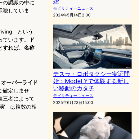
始
ーの認識の中に
モビリティーニュース
示唆していま
2024年5月14日2:00
riving」という
っています。
ド
とすれば、名称
テスラ・ロボタクシー実証開
始：Model Yで体験する新し
、オーバーライド
い移動のカタチ
で確定しませ
モビリティーニュース
第三者によって
2025年6月23日15:00
事実」は複数の相