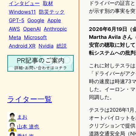
ドライバーの証言と
インタビュー
取材
が示す別の事実を突
Windows11
防災テック
GPT-5
Google
Apple
AWS
OpenAI
Anthropic
2026年6月19日（
Martha Avila
Meta
Microsoft
安官の聴取に対して
Android XR
Nvidia
総説
転システムへの批判
これに対しテスラは、月
「ドライバーがアク
時の速度は時速73
した。イーロン・マ
同調した。
ライター一覧
テスラは2026年
まお
オートパイロットを
クリプションで提供
山本 達也
道路交通安全局（N