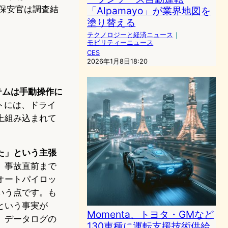
保安官は調査結
「Alpamayo」が業界地図を
塗り替える
テクノロジーと経済ニュース
｜
モビリティーニュース
CES
2026年1月8日18:20
テムは手動操作に
トには、ドライ
上組み込まれて
た」という主張
、事故直前まで
オートパイロッ
いう点です。も
という事実が
Momenta、トヨタ・GMなど
。データログの
130車種に運転支援技術供給