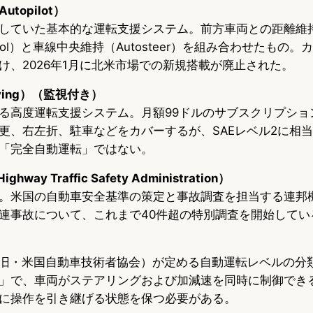
topilot）
ていた基本的な運転支援システム。前方車両との距離維持（Tr
 Control）と車線中央維持（Autosteer）を組み合わせたも
け、2026年1月に北米市場での新規搭載が廃止された。
Driving）（監視付き）
る高度運転支援システム。月額99ドルのサブスクリプショ
更、右左折、駐車などをカバーするが、SAEレベル2に相
「完全自動運転」ではない。
ighway Traffic Safety Administration）
。米国の自動車安全基準の策定と事故調査を担当する連邦
連事故について、これまで40件超の特別調査を開始してい
tional（旧・米国自動車技術者協会）が定める自動運転レベルの
」で、車両がステアリングおよび加減速を同時に制御でき
に操作を引き継げる状態を保つ必要がある。