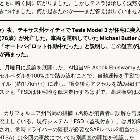
ともに瞬く間に広がりました。しかしテスラは珍しく沈黙
きつけました。何が起きたのか——まだ答えは出ていませ
金）夜、テキサス州ケイティで Tesla Model 3 が住宅に
 さん（76歳）が死亡した。車両を運転していた Michael Butl
「オートパイロット作動中だった」と説明し、この証言が
が高まった。
曜日に反論を展開した。AI担当VP Ashok Elluswamy 
セルペダルを100%まで踏み込むことで、自動運転を手動
マイル（約117km/h）に達し、衝突後もアクセルを踏み続
スクも「FSDは住宅地を低速走行するはずで、高速衝突は
1月、カリフォルニア州当局の指摘（名称が消費者に誤解を与
廃止している。現行システム「FSD（監視付き）」は月額9
され、常時ドライバーの監視が必要なSAEレベル2相当の
HTSA）は今回の事故について特別調査の開始を確認した