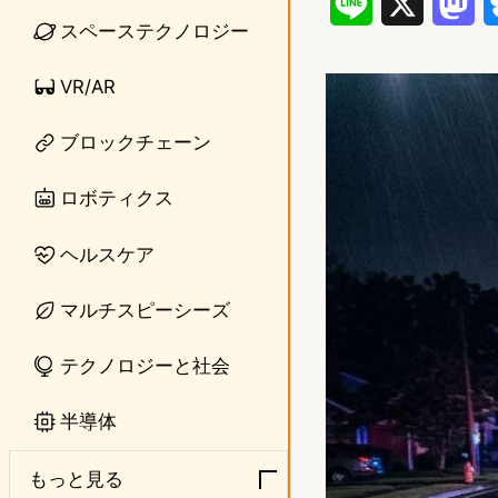
L
X
M
スペーステクノロジー
i
a
VR/AR
n
s
e
t
ブロックチェーン
o
ロボティクス
d
ヘルスケア
o
n
マルチスピーシーズ
テクノロジーと社会
半導体
もっと見る