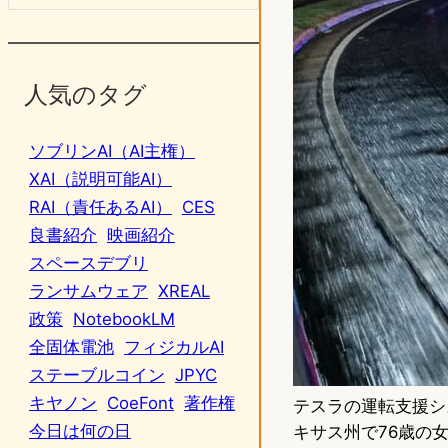
人気のタグ
ソブリンAI（AI主権）
XAI（説明可能AI）
RAI（責任あるAI）
CES
良書紹介
映画紹介
スペースデブリ
ランサムウェア
XREAL
政策
NotebookLM
全固体電池
フィジカルAI
ステーブルコイン
JPYC
キヤノン
CoeFont
著作権
テスラの運転支援シ
今日は何の日
キサス州で76歳の