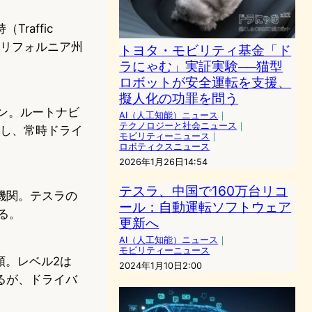
affic
の。カリフォルニア州
トヨタ・モビリティ基金「ド
ラにゃむ」実証実験──猫型
ロボットが安全運転を支援、
擬人化の功罪を問う
ン。ルートナビ
AI（人工知能）ニュース
｜
テクノロジーと社会ニュース
｜
当し、常時ドライ
モビリティーニュース
｜
ロボティクスニュース
2026年1月26日14:54
テスラ、中国で160万台リコ
機関。テスラの
ール：自動運転ソフトウェア
る。
更新へ
AI（人工知能）ニュース
｜
モビリティーニュース
分類。レベル2は
2024年1月10日2:00
るが、ドライバ