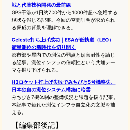
戦と代替技術開発の最前線
GPS干渉が1日約700件から1000件超へ急増する
現状を報じる記事。今回の空間証明が求められ
る脅威の背景を理解できる。
Celeste打ち上げ成功｜ESAが低軌道（LEO）
衛星測位の新時代を切り開く
都市部や屋内での測位の弱点と妨害耐性を論じ
る記事。測位インフラの信頼性という共通テー
マを掘り下げられる。
H3ロケット打上げ失敗でみちびき5号機喪失、
日本独自の測位システム構築に暗雲
みちびき7機体制の整備状況と課題を扱う記事。
本記事で触れた測位インフラ自立化の文脈を補
える。
【編集部後記】