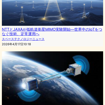
NTTとJAXAが低軌道衛星MIMO実験開始—世界中のIoTをつ
なぐ技術、定常運用へ
スペーステクノロジーニュース
2026年4月17日10:18