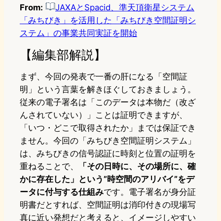
From:
JAXAとSpacid、準天頂衛星システム
「みちびき」を活用した「みちびき空間証明シ
ステム」の事業共同実証を開始
【編集部解説】
まず、今回の発表で一番の肝になる「空間証
明」という言葉を解きほぐしておきましょう。
従来の電子署名は「このデータは本物だ（改ざ
んされていない）」ことは証明できますが、
「いつ・どこで取得されたか」までは保証でき
ません。今回の「みちびき空間証明システム」
は、みちびきの信号認証に時刻と位置の証明を
重ねることで、
「その日時に、その場所に、確
かに存在した」という”時空間のアリバイ”をデ
ータに付与する仕組み
です。電子署名が身分証
明書だとすれば、空間証明は消印付きの現場写
真に近い発想だと考えると、イメージしやすい