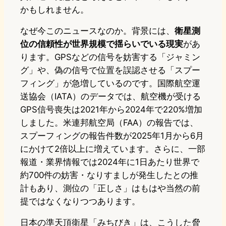
かもしれません。
なぜ今このニュースなのか。背景には、
衛星測
位の信頼性が世界規模で揺らいでいる現実
があ
ります。GPSなどの信号を妨害する「ジャミン
グ」や、偽の信号で位置を誤認させる「スプー
フィング」が急増しているのです。国際航空運
送協会（IATA）のデータでは、航空機が受ける
GPS信号喪失は2021年から2024年で220%増加
しました。米連邦航空局（FAA）の報告では、
スプーフィングの報告件数が2025年1月から6月
にかけて2倍以上に増えています。さらに、一部
報道・業界情報では2024年に1日あたり世界で
約700件の妨害・なりすましが発生したとの推
計もあり、測位の「正しさ」はもはや当然の前
提ではなくなりつつあります。
日本の準天頂衛星「みちびき」は、こうした脅