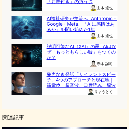
「お墨付き」の危うさ
山本 達也
AI福祉研究が主流へ─Anthropic・
Google・Meta、「AIに感情はあ
るか」を問い始めた1年
山本 達也
説明可能なAI（XAI）の罠─AIはな
ぜ「もっともらしい嘘」をつくの
か？
寺本 誠司
発声なき発話「サイレントスピー
チ」4つのアプローチと現在地｜
筋電位、超音波、口唇読み、脳波
りょうとく
関連記事