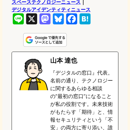
スペーステクノロジーニュース
｜
デジタルアイデンティティニュース
L
X
M
B
F
H
i
a
l
a
a
n
s
u
c
t
e
t
e
e
e
山本 達也
o
s
b
n
『デジタルの窓口』代表。
d
k
o
a
名前の通り、テクノロジー
o
y
o
に関するあらゆる相談
の”最初の窓口”になること
n
k
が私の役割です。未来技術
がもたらす「期待」と、情
報セキュリティという「不
安」の両方に寄り添い、誰