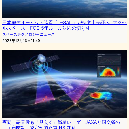
日本発デオービット装置「D-SAIL」が軌道上実証へ─アクセ
ルスペース、FCC 5年ルール対応の切り札
スペーステクノロジーニュース
2025年12月16日11:49
夜間・悪天候も「見える」衛星レーダ、JAXAと国交省の
「宇宙防災」協定が道路復旧を加速