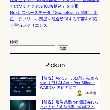
ではなくアクセル100%踏込」を主張
Next:
スペースデータ「SpaceBrain」始動。衛
星・デブリ・小惑星を統合監視する宇宙AIが拓
く宇宙レジリエンス
検索
検索
Pickup
【解説】AIのルールは誰が決める
のか｜EU AI Act・Pax Silica・
WAICOと国連の間で
山本 達也
【解説】暗号資産は有価証券にな
ったのか？金商法改正の成立と