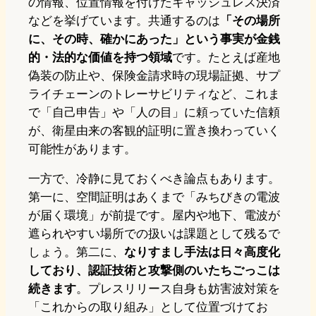
の情報、位置情報を付けたキャッシュレス決済
などを挙げています。共通するのは
「その場所
に、その時、確かにあった」という事実が金銭
的・法的な価値を持つ領域
です。たとえば産地
偽装の防止や、保険金請求時の現場証拠、サプ
ライチェーンのトレーサビリティなど、これま
で「自己申告」や「人の目」に頼っていた信頼
が、衛星由来の客観的証明に置き換わっていく
可能性があります。
一方で、冷静に見ておくべき論点もあります。
第一に、空間証明はあくまで「みちびきの電波
が届く環境」が前提です。屋内や地下、電波が
遮られやすい場所での扱いは課題として残るで
しょう。第二に、
なりすまし手法は日々高度化
しており、認証技術と攻撃側のいたちごっこは
続きます
。プレスリリース自身も妨害波対策を
「これからの取り組み」として位置づけてお