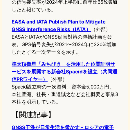
の信号喪失率が2024年上半期に前年比65%増加
したと報じている。
EASA and IATA Publish Plan to Mitigate
GNSS Interference Risks（IATA）
（外部）
EASAとIATAがGNSS妨害対策の包括計画を公
表。GPS信号喪失が2021〜2024年に220%増加
したとする一次データを示す。
準天頂衛星「みちびき」を活用した位置証明サ
ービスを展開する新会社Spacidを設立（共同通
信PRワイヤー）
（外部）
Spacid設立時の一次資料。資本金5,000万円、
本社豊洲、社長・重道誠之など会社概要と事業3
本柱を明示している。
【関連記事】
GNSS干渉が日常生活を脅かす – ロシアの電子