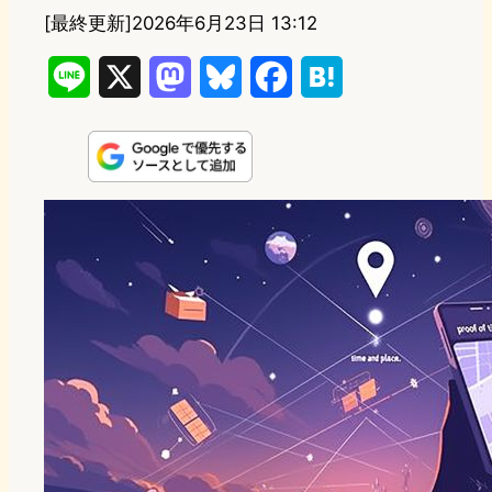
[最終更新]
2026年6月23日 13:12
L
X
M
B
F
H
i
a
l
a
a
n
s
u
c
t
e
t
e
e
e
o
s
b
n
d
k
o
a
o
y
o
n
k