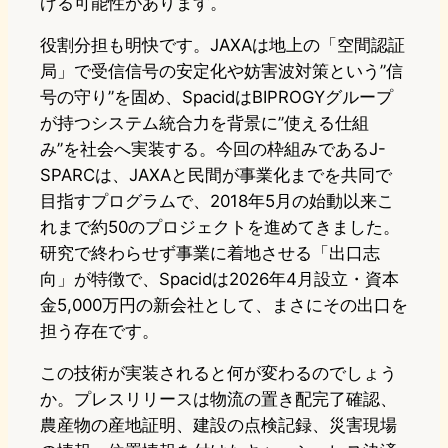
げる可能性があります。
役割分担も明快です。JAXAは地上の「空間認証
局」で受信信号の安定化や妨害波対策という”信
号の守り”を固め、SpacidはBIPROGYグループ
が持つシステム統合力を背景に”使える仕組
み”を社会へ実装する。今回の枠組みであるJ-
SPARCは、JAXAと民間が事業化までを共同で
目指すプログラムで、2018年5月の始動以来こ
れまで約50のプロジェクトを進めてきました。
研究で終わらせず事業に着地させる「出口志
向」が特徴で、Spacidは2026年4月設立・資本
金5,000万円の新会社として、まさにその出口を
担う存在です。
この技術が実装されると何が変わるのでしょう
か。プレスリリースは物流の置き配完了確認、
農産物の産地証明、建設の点検記録、災害現場