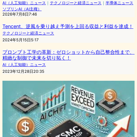
AI（人工知能）ニュース
｜
テクノロジーと経済ニュース
｜
半導体ニュース
ソブリンAI（AI主権）
2026年7月8日7:46
Tencent、逆風を乗り越え予測を上回る収益と利益を達成！
テクノロジーと経済ニュース
2024年5月15日5:17
プロンプト工学の革新：ゼロショットから自己整合性まで、
精緻な制御で未来を切り拓く！
AI（人工知能）ニュース
2023年12月28日20:35