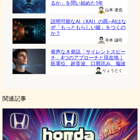
るか」を問い始めた1年
山本 達也
説明可能なAI（XAI）の罠─AIはな
ぜ「もっともらしい嘘」をつくの
か？
寺本 誠司
発声なき発話「サイレントスピー
チ」4つのアプローチと現在地｜
筋電位、超音波、口唇読み、脳波
りょうとく
関連記事