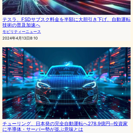
テスラ、FSDサブスク料金を半額に大胆引き下げ、自動運転
技術の普及加速へ
モビリティーニュース
2024年4月13日8:10
チューリング、日本発の完全自動運転へ278.9億円─投資家
に半導体・サーバー勢が並ぶ意味とは