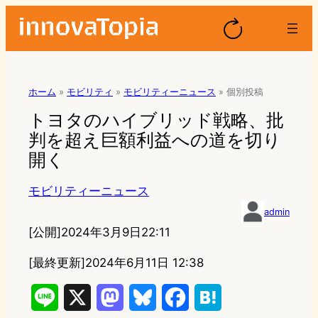
ホーム
»
モビリティ
»
モビリティーニュース
»
個別投稿
トヨタのハイブリッド戦略、批
判を超え巨額利益への道を切り
開く
モビリティーニュース
admin
[公開]
2024年3月9日22:11
[最終更新]
2024年6月11日 12:38
L
X
M
B
F
H