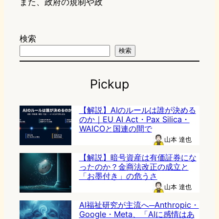
また、政府の規制や政
検索
検索
Pickup
【解説】AIのルールは誰が決める
のか｜EU AI Act・Pax Silica・
WAICOと国連の間で
山本 達也
【解説】暗号資産は有価証券にな
ったのか？金商法改正の成立と
「お墨付き」の危うさ
山本 達也
AI福祉研究が主流へ─Anthropic・
Google・Meta、「AIに感情はあ