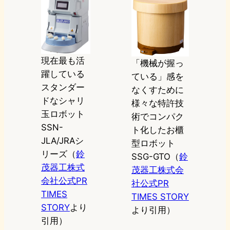
現在最も活
「機械が握っ
躍している
ている」感を
スタンダー
なくすために
ドなシャリ
様々な特許技
玉ロボット
術でコンパク
SSN-
ト化したお櫃
JLA/JRAシ
型ロボット
リーズ（
鈴
SSG-GTO（
鈴
茂器工株式
茂器工株式会
会社公式PR
社公式PR
TIMES
TIMES STORY
STORY
より
より引用）
引用）