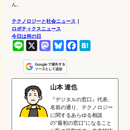
ん。
テクノロジーと社会ニュース
｜
ロボティクスニュース
今日は何の日
L
X
M
B
F
H
i
a
l
a
a
n
s
u
c
t
e
t
e
e
e
山本 達也
o
s
b
n
『デジタルの窓口』代表。
d
k
o
a
名前の通り、テクノロジー
o
y
o
に関するあらゆる相談
の”最初の窓口”になること
n
k