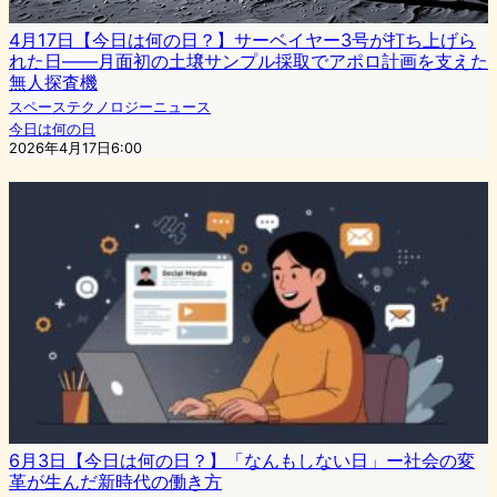
4月17日【今日は何の日？】サーベイヤー3号が打ち上げら
れた日——月面初の土壌サンプル採取でアポロ計画を支えた
無人探査機
スペーステクノロジーニュース
今日は何の日
2026年4月17日6:00
6月3日【今日は何の日？】「なんもしない日」ー社会の変
革が生んだ新時代の働き方