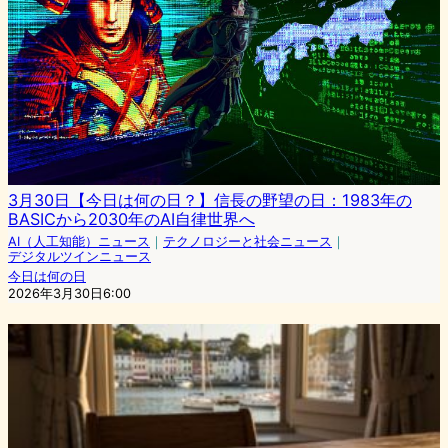
3月30日【今日は何の日？】信長の野望の日：1983年の
BASICから2030年のAI自律世界へ
AI（人工知能）ニュース
｜
テクノロジーと社会ニュース
｜
デジタルツインニュース
今日は何の日
2026年3月30日6:00