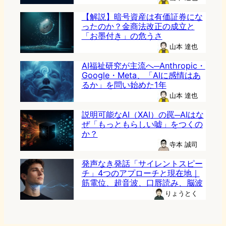
【解説】暗号資産は有価証券にな
ったのか？金商法改正の成立と
「お墨付き」の危うさ
山本 達也
AI福祉研究が主流へ─Anthropic・
Google・Meta、「AIに感情はあ
るか」を問い始めた1年
山本 達也
説明可能なAI（XAI）の罠─AIはな
ぜ「もっともらしい嘘」をつくの
か？
寺本 誠司
発声なき発話「サイレントスピー
チ」4つのアプローチと現在地｜
筋電位、超音波、口唇読み、脳波
りょうとく