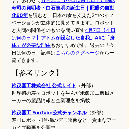
す。あわせて
11月22日【今日は何の日？】
回転
寿司の発明者・白石義明の誕生日｜配膳の自動
化60年
を読むと、日本の食を支えた2つのイノ
ベーションが立体的に見えてきます。ロボット
と人間の関係そのものを問い直す
4月7日【今日
は何の日？】
アトムが設定した自我。AIに「身
体」が必要な理由
もおすすめです。過去の「今
日は何の日」記事は
こちらのタグページ
から一
覧できます。
【参考リンク】
鈴茂器工株式会社 公式サイト
（外部）
世界初の寿司ロボットを生んだ米飯加工機械メ
ーカーの製品情報と企業理念を掲載
鈴茂器工 YouTube公式チャンネル
（外部）
寿司ロボット1号機のデモ映像など、貴重なアー
カイブ動画を公開中