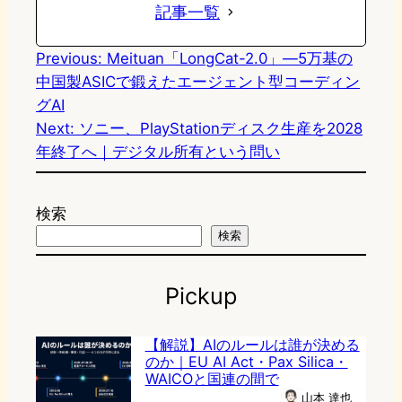
記事一覧
Previous:
Meituan「LongCat-2.0」―5万基の
中国製ASICで鍛えたエージェント型コーディン
グAI
Next:
ソニー、PlayStationディスク生産を2028
年終了へ｜デジタル所有という問い
検索
検索
Pickup
【解説】AIのルールは誰が決める
のか｜EU AI Act・Pax Silica・
WAICOと国連の間で
山本 達也