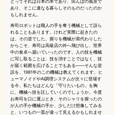
とってそれは日本の米であり、田んぼの風景で
あり、そこに連なる暮らしそのものだったのか
もしれません。
寿司ロボットは職人の手を奪う機械として語ら
れることもあります。けれど実際に起きたの
は、その逆でした。握りを機械が肩代わりした
からこそ、寿司は高級店の外へ飛び出し、世界
中の食卓へ届いていったのです。人の技を機械
に写し取ることは、技を消すことではなく、技
が届く範囲を広げることでもある——そんな逆
説を、1981年のこの機械は教えてくれます。ヒ
ューマノイドやAI調理システムが次々に登場す
る今、私たちはどんな「守りたいもの」を胸
に、機械へ技を託していくのでしょうか。今度
お寿司を口に運ぶとき、そのシャリを握ったの
が人の手か機械の手か、少しだけ想像してみる
と、いつもの一皿が違って見えるかもしれませ