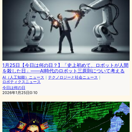
1月25日【今日は何の日？】「史上初めて、ロボットが人間
を殺した日」――AI時代のロボット三原則について考える
AI（人工知能）ニュース
｜
テクノロジーと社会ニュース
｜
ロボティクスニュース
今日は何の日
2026年1月25日0:10