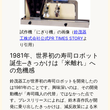
試作機「にぎり機」の画像（
鈴茂器
工株式会社公式PR TIMES STORY
よ
り引用）
1981年、世界初の寿司ロボット
誕生─きっかけは「米離れ」へ
の危機感
鈴茂器工が世界初の寿司ロボットを開発したの
は1981年のことです。興味深いのは、その開発
動機が「寿司職人の代替」ではなかった点で
す。プレスリリースによれば、鈴木喜作氏が開
発に乗り出したきっかけは、減反政策による米