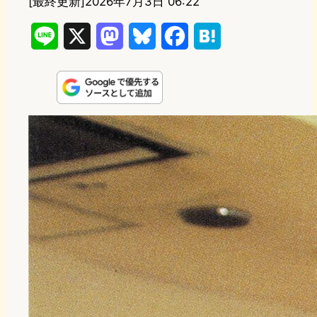
[最終更新]
2026年7月3日 06:22
L
X
M
B
F
H
i
a
l
a
a
n
s
u
c
t
e
t
e
e
e
o
s
b
n
d
k
o
a
o
y
o
n
k