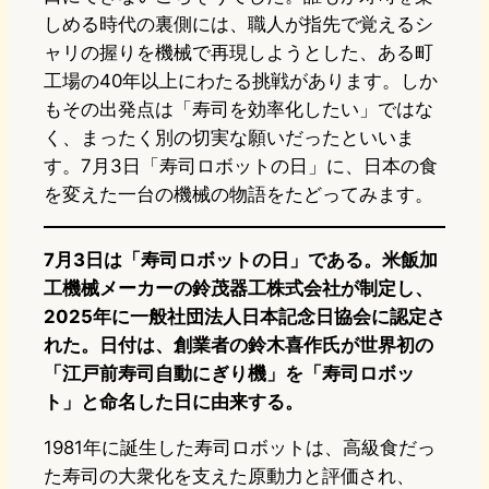
しめる時代の裏側には、職人が指先で覚えるシ
ャリの握りを機械で再現しようとした、ある町
工場の40年以上にわたる挑戦があります。しか
もその出発点は「寿司を効率化したい」ではな
く、まったく別の切実な願いだったといいま
す。7月3日「寿司ロボットの日」に、日本の食
を変えた一台の機械の物語をたどってみます。
7月3日は「寿司ロボットの日」である。米飯加
工機械メーカーの鈴茂器工株式会社が制定し、
2025年に一般社団法人日本記念日協会に認定さ
れた。日付は、創業者の鈴木喜作氏が世界初の
「江戸前寿司自動にぎり機」を「寿司ロボッ
ト」と命名した日に由来する。
1981年に誕生した寿司ロボットは、高級食だっ
た寿司の大衆化を支えた原動力と評価され、