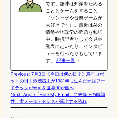
です。趣味は知識をためる
o
y
o
こととゲームをすること
（ソシャゲや音楽ゲームが
n
k
大好きです）。最近はAIの
情勢や地政学の問題を勉強
中。時折記者として会見や
発表に赴いたり、インタビ
ューを行ったりもしていま
す。
記事一覧
Previous:
7月3日【今日は何の日？】寿司ロボ
ットの日｜鈴茂器工が1981年に生んだ元祖フー
ドテックが寿司を世界90か国へ
Next:
Apple「Hide My Email」に未修正の脆弱
性、実メールアドレスが露出する恐れ