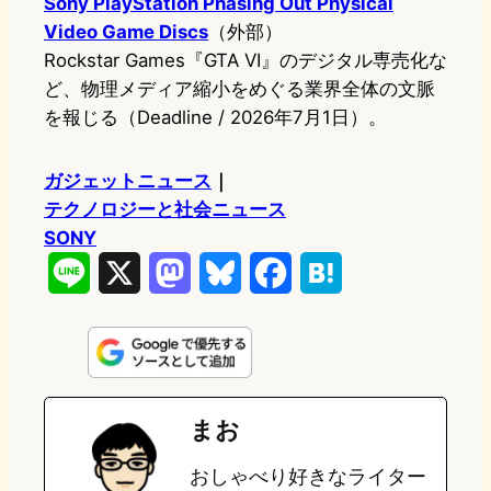
Sony PlayStation Phasing Out Physical
Video Game Discs
（外部）
Rockstar Games『GTA VI』のデジタル専売化な
ど、物理メディア縮小をめぐる業界全体の文脈
を報じる（Deadline / 2026年7月1日）。
ガジェットニュース
｜
テクノロジーと社会ニュース
SONY
L
X
M
B
F
H
i
a
l
a
a
n
s
u
c
t
e
t
e
e
e
まお
o
s
b
n
おしゃべり好きなライター
d
k
o
a