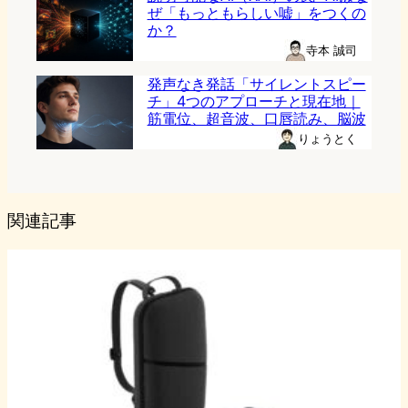
ぜ「もっともらしい嘘」をつくの
か？
寺本 誠司
発声なき発話「サイレントスピー
チ」4つのアプローチと現在地｜
筋電位、超音波、口唇読み、脳波
りょうとく
関連記事