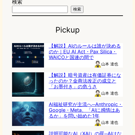
検索
検索
Pickup
【解説】AIのルールは誰が決める
のか｜EU AI Act・Pax Silica・
WAICOと国連の間で
山本 達也
【解説】暗号資産は有価証券にな
ったのか？金商法改正の成立と
「お墨付き」の危うさ
山本 達也
AI福祉研究が主流へ─Anthropic・
Google・Meta、「AIに感情はあ
るか」を問い始めた1年
山本 達也
説明可能なAI（XAI）の罠─AIはな