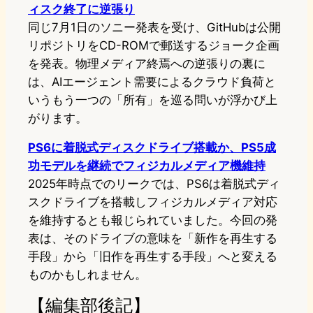
ィスク終了に逆張り
同じ7月1日のソニー発表を受け、GitHubは公開
リポジトリをCD-ROMで郵送するジョーク企画
を発表。物理メディア終焉への逆張りの裏に
は、AIエージェント需要によるクラウド負荷と
いうもう一つの「所有」を巡る問いが浮かび上
がります。
PS6に着脱式ディスクドライブ搭載か、PS5成
功モデルを継続でフィジカルメディア機維持
2025年時点でのリークでは、PS6は着脱式ディ
スクドライブを搭載しフィジカルメディア対応
を維持するとも報じられていました。今回の発
表は、そのドライブの意味を「新作を再生する
手段」から「旧作を再生する手段」へと変える
ものかもしれません。
【編集部後記】