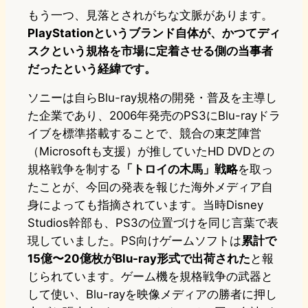
もう一つ、見落とされがちな文脈があります。
PlayStationというブランド自体が、かつてディ
スクという規格を市場に定着させる側の当事者
だったという経緯です。
ソニーは自らBlu-ray規格の開発・普及を主導し
た企業であり、2006年発売のPS3にBlu-rayドラ
イブを標準搭載することで、競合の東芝陣営
（Microsoftも支援）が推していたHD DVDとの
規格戦争を制する
「トロイの木馬」戦略
を取っ
たことが、今回の発表を報じた海外メディア自
身によっても指摘されています。当時Disney
Studios幹部も、PS3の位置づけを同じ言葉で表
現していました。PS向けゲームソフトは
累計で
15億〜20億枚がBlu-ray形式で出荷された
と報
じられています。ゲーム機を規格戦争の武器と
して使い、Blu-rayを映像メディアの勝者に押し