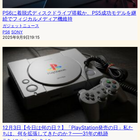
PS6に着脱式ディスクドライブ搭載か、PS5成功モデルを継
続でフィジカルメディア機維持
ガジェットニュース
PS6
SONY
2025年9月9日19:15
12月3日【今日は何の日？】「PlayStation発売の日」私た
ちは、何を拡張してきたのか？——31年の軌跡