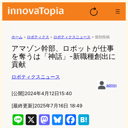
ホーム
»
ロボティクス
»
ロボティクスニュース
»
個別投稿
アマゾン幹部、ロボットが仕事
を奪うは「神話」-新職種創出に
貢献
ロボティクスニュース
admin
[公開]
2024年4月12日15:40
[最終更新]
2025年7月16日 18:49
L
X
M
B
F
H