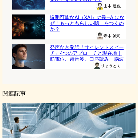
山本 達也
説明可能なAI（XAI）の罠─AIはな
ぜ「もっともらしい嘘」をつくの
か？
寺本 誠司
発声なき発話「サイレントスピー
チ」4つのアプローチと現在地｜
筋電位、超音波、口唇読み、脳波
りょうとく
関連記事