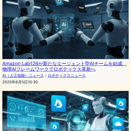
Amazon Lab126が新たなエージェント型AIチームを結成、
物理AIフレームワークでロボティクス革新へ
AI（人工知能）ニュース
｜
ロボティクスニュース
2025年6月5日10:30