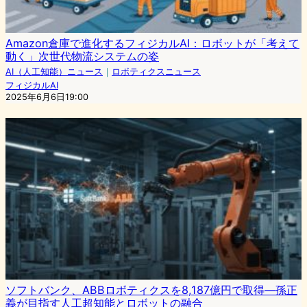
Amazon倉庫で進化するフィジカルAI：ロボットが「考えて
動く」次世代物流システムの姿
AI（人工知能）ニュース
｜
ロボティクスニュース
フィジカルAI
2025年6月6日19:00
ソフトバンク、ABBロボティクスを8,187億円で取得―孫正
義が目指す人工超知能とロボットの融合