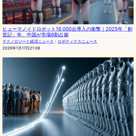
ヒューマノイドロボット16,000台導入の衝撃｜2025年「創
世記」年、中国が市場8割占拠
テクノロジーと経済ニュース
｜
ロボティクスニュース
2026年1月17日21:08