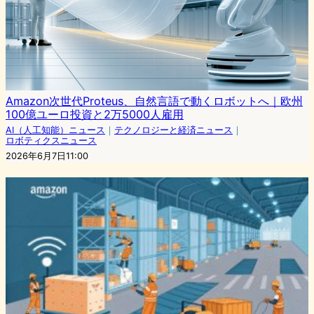
Amazon次世代Proteus、自然言語で動くロボットへ｜欧州
100億ユーロ投資と2万5000人雇用
AI（人工知能）ニュース
｜
テクノロジーと経済ニュース
｜
ロボティクスニュース
2026年6月7日11:00