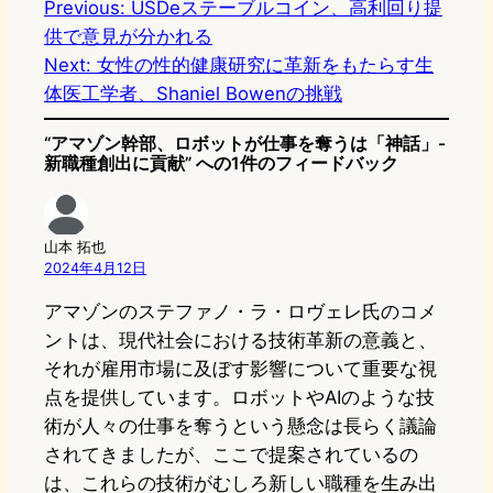
Previous:
USDeステーブルコイン、高利回り提
供で意見が分かれる
Next:
女性の性的健康研究に革新をもたらす生
体医工学者、Shaniel Bowenの挑戦
“アマゾン幹部、ロボットが仕事を奪うは「神話」-
新職種創出に貢献” への1件のフィードバック
山本 拓也
2024年4月12日
アマゾンのステファノ・ラ・ロヴェレ氏のコメ
ントは、現代社会における技術革新の意義と、
それが雇用市場に及ぼす影響について重要な視
点を提供しています。ロボットやAIのような技
術が人々の仕事を奪うという懸念は長らく議論
されてきましたが、ここで提案されているの
は、これらの技術がむしろ新しい職種を生み出