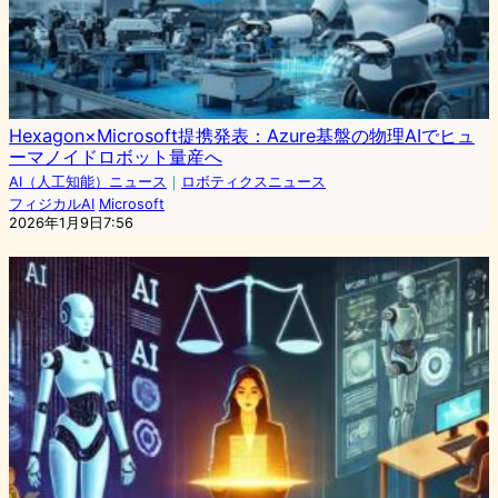
Hexagon×Microsoft提携発表：Azure基盤の物理AIでヒュ
ーマノイドロボット量産へ
AI（人工知能）ニュース
｜
ロボティクスニュース
フィジカルAI
Microsoft
2026年1月9日7:56