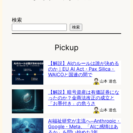
検索
検索
Pickup
【解説】AIのルールは誰が決める
のか｜EU AI Act・Pax Silica・
WAICOと国連の間で
山本 達也
【解説】暗号資産は有価証券にな
ったのか？金商法改正の成立と
「お墨付き」の危うさ
山本 達也
AI福祉研究が主流へ─Anthropic・
Google・Meta、「AIに感情はあ
るか」を問い始めた1年