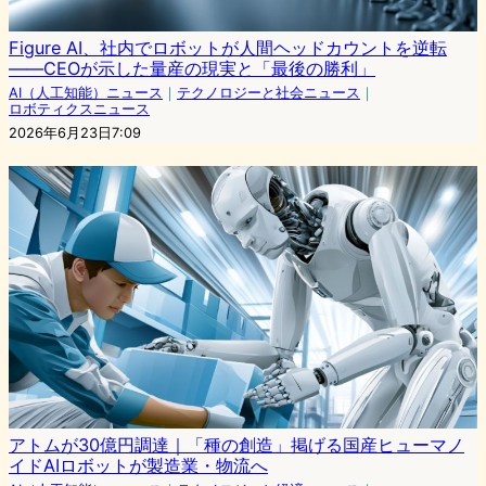
Figure AI、社内でロボットが人間ヘッドカウントを逆転
——CEOが示した量産の現実と「最後の勝利」
AI（人工知能）ニュース
｜
テクノロジーと社会ニュース
｜
ロボティクスニュース
2026年6月23日7:09
アトムが30億円調達｜「種の創造」掲げる国産ヒューマノ
イドAIロボットが製造業・物流へ