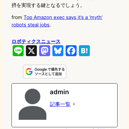
摂を実現する鍵となるでしょう。
from
Top Amazon exec says it’s a ‘myth’
robots steal jobs
.
ロボティクスニュース
L
X
M
B
F
H
i
a
l
a
a
n
s
u
c
t
e
t
e
e
e
admin
o
s
b
n
記事一覧
d
k
o
a
o
y
o
n
k