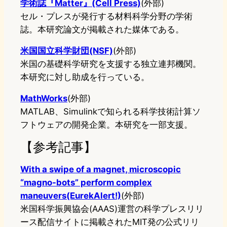
学術誌『Matter』(Cell Press)
(外部)
セル・プレスが発行する材料科学分野の学術
誌。本研究論文が掲載された媒体である。
米国国立科学財団(NSF)
(外部)
米国の基礎科学研究を支援する独立連邦機関。
本研究に対し助成を行っている。
MathWorks
(外部)
MATLAB、Simulinkで知られる科学技術計算ソ
フトウェアの開発企業。本研究を一部支援。
【参考記事】
With a swipe of a magnet, microscopic
“magno-bots” perform complex
maneuvers(EurekAlert!)
(外部)
米国科学振興協会(AAAS)運営の科学プレスリリ
ース配信サイトに掲載されたMIT発の公式リリ