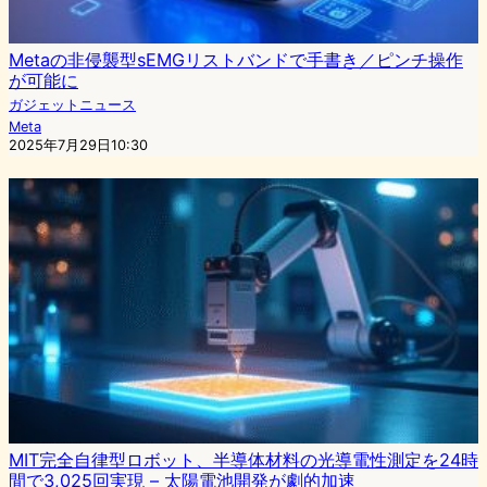
Metaの非侵襲型sEMGリストバンドで手書き／ピンチ操作
が可能に
ガジェットニュース
Meta
2025年7月29日10:30
MIT完全自律型ロボット、半導体材料の光導電性測定を24時
間で3,025回実現 – 太陽電池開発が劇的加速