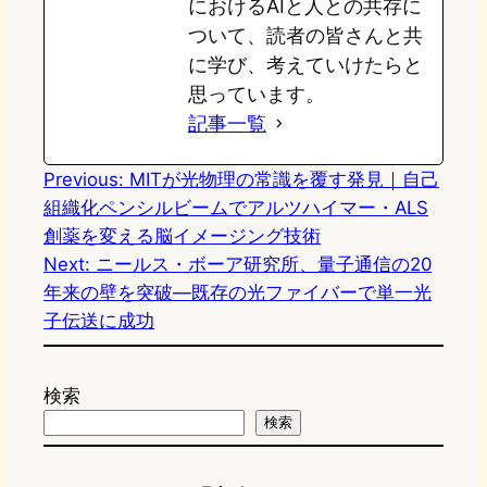
におけるAIと人との共存に
ついて、読者の皆さんと共
に学び、考えていけたらと
思っています。
記事一覧
Previous:
MITが光物理の常識を覆す発見｜自己
組織化ペンシルビームでアルツハイマー・ALS
創薬を変える脳イメージング技術
Next:
ニールス・ボーア研究所、量子通信の20
年来の壁を突破—既存の光ファイバーで単一光
子伝送に成功
検索
検索