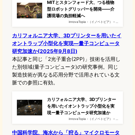
MITとスタンフォード大、つる植物
型ロボットグリッパーを開発――介
護現場の負担軽減へ
innovaTopia -（イノベトピア） – …
カリフォルニア大学、3Dプリンターを用いたイ
オントラップ小型化を実現—量子コンピュータ
研究加速か(2025年9月8日)
本記事と同じ「2光子重合(2PP)」技術を活用し
た別領域(量子コンピュータ)の研究事例。同じ
製造技術が異なる応用分野で活用されている文
脈での参照に有効。
カリフォルニア大学、3Dプリンター
を用いたイオントラップ小型化を実
現ー量子コンピュータ研究加速か
innovaTopia -（イノベトピア） – …
中国科学院、海水から「狩る」マイクロモータ