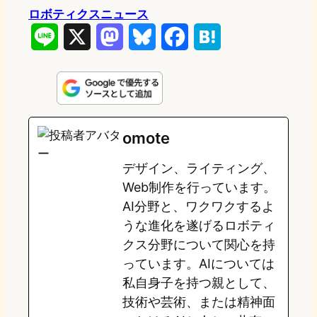
ロボティクスニュース
L
X
M
B
F
H
i
a
l
a
a
n
s
u
c
t
e
t
e
e
e
omote
o
s
b
n
デザイン、ライティング、
d
k
o
a
Web制作を行っています。
o
y
o
AI分野と、ワクワクするよ
うな進化を遂げるロボティ
n
k
クス分野について関心を持
っています。AIについては
私自身子を持つ親として、
技術や芸術、または精神面