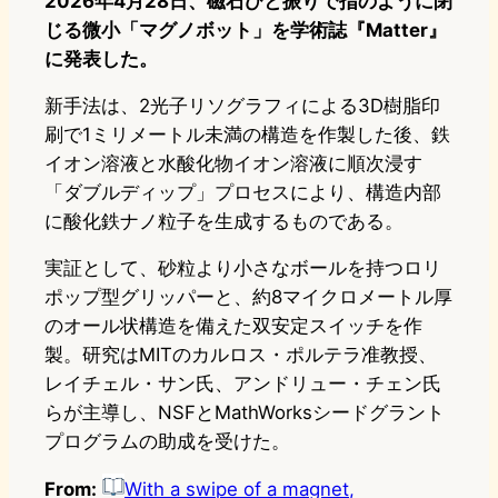
2026年4月28日、磁石ひと振りで指のように閉
じる微小「マグノボット」を学術誌『Matter』
に発表した。
新手法は、2光子リソグラフィによる3D樹脂印
刷で1ミリメートル未満の構造を作製した後、鉄
イオン溶液と水酸化物イオン溶液に順次浸す
「ダブルディップ」プロセスにより、構造内部
に酸化鉄ナノ粒子を生成するものである。
実証として、砂粒より小さなボールを持つロリ
ポップ型グリッパーと、約8マイクロメートル厚
のオール状構造を備えた双安定スイッチを作
製。研究はMITのカルロス・ポルテラ准教授、
レイチェル・サン氏、アンドリュー・チェン氏
らが主導し、NSFとMathWorksシードグラント
プログラムの助成を受けた。
From:
With a swipe of a magnet,