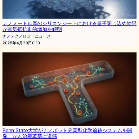
ナノメートル厚のシリコンシートにおける量子閉じ込め効果
が電気抵抗劇的増加を解明
ナノテクノロジーニュース
2025年4月29日0:10
Penn State大学がナノボット分業型化学追跡システムを開
発、がん治療革新に道筋