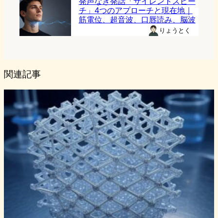
発声なき発話「サイレントスピー
チ」4つのアプローチと現在地｜
筋電位、超音波、口唇読み、脳波
りょうとく
関連記事