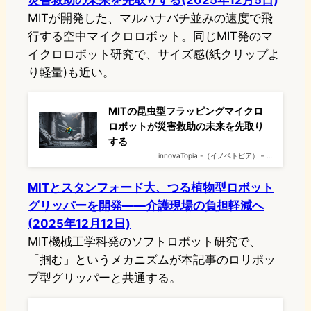
災害救助の未来を先取りする(2025年12月5日)
MITが開発した、マルハナバチ並みの速度で飛
行する空中マイクロロボット。同じMIT発のマ
イクロロボット研究で、サイズ感(紙クリップよ
り軽量)も近い。
MITの昆虫型フラッピングマイクロ
ロボットが災害救助の未来を先取り
する
innovaTopia -（イノベトピア） – …
MITとスタンフォード大、つる植物型ロボット
グリッパーを開発――介護現場の負担軽減へ
(2025年12月12日)
MIT機械工学科発のソフトロボット研究で、
「掴む」というメカニズムが本記事のロリポッ
プ型グリッパーと共通する。