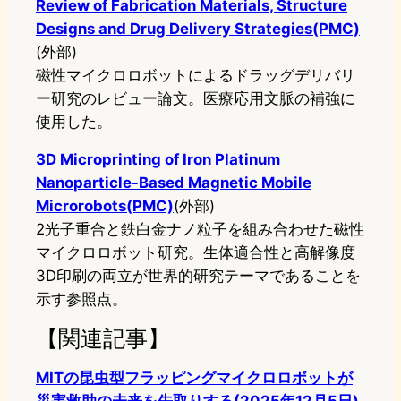
Review of Fabrication Materials, Structure
Designs and Drug Delivery Strategies(PMC)
(外部)
磁性マイクロロボットによるドラッグデリバリ
ー研究のレビュー論文。医療応用文脈の補強に
使用した。
3D Microprinting of Iron Platinum
Nanoparticle-Based Magnetic Mobile
Microrobots(PMC)
(外部)
2光子重合と鉄白金ナノ粒子を組み合わせた磁性
マイクロロボット研究。生体適合性と高解像度
3D印刷の両立が世界的研究テーマであることを
示す参照点。
【関連記事】
MITの昆虫型フラッピングマイクロロボットが