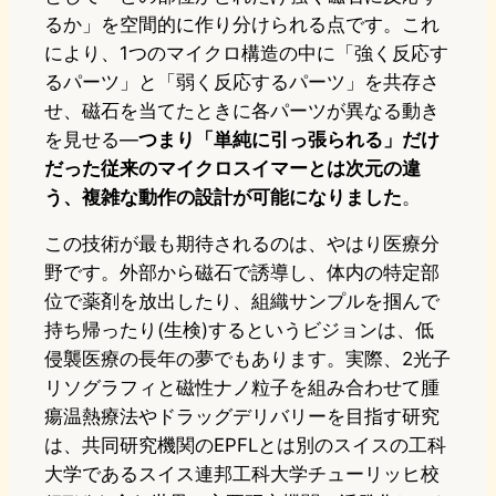
るか」を空間的に作り分けられる点です。これ
により、1つのマイクロ構造の中に「強く反応す
るパーツ」と「弱く反応するパーツ」を共存さ
せ、磁石を当てたときに各パーツが異なる動き
を見せる—
つまり「単純に引っ張られる」だけ
だった従来のマイクロスイマーとは次元の違
う、複雑な動作の設計が可能になりました
。
この技術が最も期待されるのは、やはり医療分
野です。外部から磁石で誘導し、体内の特定部
位で薬剤を放出したり、組織サンプルを掴んで
持ち帰ったり(生検)するというビジョンは、低
侵襲医療の長年の夢でもあります。実際、2光子
リソグラフィと磁性ナノ粒子を組み合わせて腫
瘍温熱療法やドラッグデリバリーを目指す研究
は、共同研究機関のEPFLとは別のスイスの工科
大学であるスイス連邦工科大学チューリッヒ校