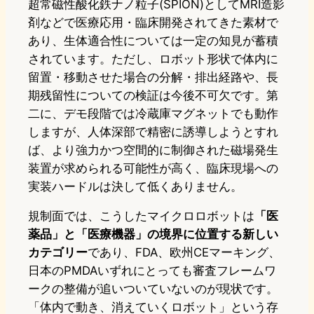
超常磁性酸化鉄ナノ粒子(SPION)としてMRI造影
剤などで医療応用・臨床開発されてきた素材で
あり、生体適合性については一定の知見が蓄積
されています。ただし、ロボット形状で体内に
留置・移動させた場合の分解・排出経路や、長
期残留性についての検証は今後不可欠です。第
二に、デモ段階では冷蔵庫マグネットでも動作
しますが、人体深部で精密に誘導しようとすれ
ば、より強力かつ空間的に制御された磁場発生
装置が求められる可能性が高く、臨床現場への
実装ハードルは決して低くありません。
規制面では、こうしたマイクロロボットは
「医
薬品」と「医療機器」の境界に位置する新しい
カテゴリー
であり、FDA、欧州CEマーキング、
日本のPMDAいずれにとっても審査フレームワ
ークの整備が追いついていないのが現状です。
「体内で動き、消えていくロボット」という存