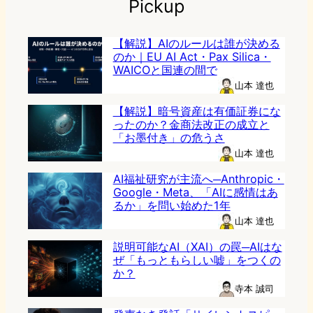
Pickup
【解説】AIのルールは誰が決める
のか｜EU AI Act・Pax Silica・
WAICOと国連の間で
山本 達也
【解説】暗号資産は有価証券にな
ったのか？金商法改正の成立と
「お墨付き」の危うさ
山本 達也
AI福祉研究が主流へ─Anthropic・
Google・Meta、「AIに感情はあ
るか」を問い始めた1年
山本 達也
説明可能なAI（XAI）の罠─AIはな
ぜ「もっともらしい嘘」をつくの
か？
寺本 誠司