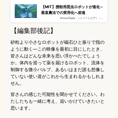
【MIT】授粉用昆虫ロボットが進化 –
垂直農法での実用化へ前進
innovaTopia -（イノベトピア） – …
【編集部後記】
砂粒より小さなロボットが磁石ひと振りで指の
ように動く—この映像を最初に目にしたとき、
皆さんはどんな未来を思い浮かべたでしょう
か。体内を巡って薬を届けるロボット、流体を
制御する微小バルブ、あるいはまだ誰も想像し
ていない使い道がこれから生まれるかもしれま
せん。
皆さんの感じた可能性を聞かせてください。わ
たしたちも一緒に考え、追いかけていきたいと
思います。