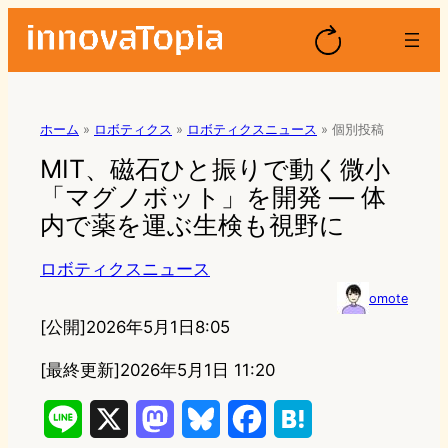
ホーム
»
ロボティクス
»
ロボティクスニュース
»
個別投稿
MIT、磁石ひと振りで動く微小
「マグノボット」を開発 — 体
内で薬を運ぶ生検も視野に
ロボティクスニュース
omote
[公開]
2026年5月1日8:05
[最終更新]
2026年5月1日 11:20
L
X
M
B
F
H