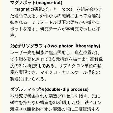
マグノボット(magno-bot)
「magnetic(磁気の)」と「robot」を組み合わせ
た造語である。外部からの磁場によって遠隔制
御される、ミリメートル以下の柔らかい微小ロ
ボットを指す。研究チームが本研究で示した呼
称。
2光子リソグラフィ(two-photon lithography)
レーザー光を樹脂に焦点照射し、焦点位置だけ
で樹脂を硬化させて3次元構造を描き出す高解像
度の3D印刷技術である。サブミクロン単位の精
度を実現でき、マイクロ・ナノスケール構造の
製造に用いられる。
ダブルディップ法(double-dip process)
本研究で考案された製造プロセスを指す。先に
磁性を持たない構造を3D印刷した後、鉄イオン
溶液→水酸化物イオン溶液の順に二度浸漬する