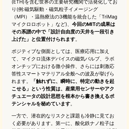
(ETH)を含む世界の主要研究機関で活発化してお
り(例:磁気駆動・磁気粒子イメージング
（MPI）・温熱療法の3機能を統合した「TriMag
マイクロロボット」など)、
今回のMITの成果は
その系譜の中で「設計自由度の天井を一段引き
上げた」と位置付けられます
。
ポジティブな側面としては、医療応用に加え
て、マイクロ流体デバイスの磁気バルブ、ラボ
オンチップにおける微小操作、さらには刺激応
答性スマートマテリアル全般への波及が挙げら
れます。
「触れずに、瞬時に、特定の動きを起
こせる」という性質は、産業用センサーやアク
チュエータの設計思想を根本から書き換えるポ
テンシャルを秘めています
。
一方で、潜在的なリスクと課題も冷静に見てお
く必要があります。第一に、酸化鉄ナノ粒子は