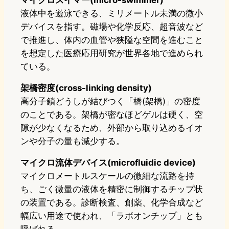
マイクロスイマー(micro-swimmer)
液体中を遊泳できる、ミリメートル未満の微小
デバイスを指す。磁場や化学反応、超音波など
で推進し、体内の血管や狭隘な空間を進むこと
を想定した医療応用研究が世界各地で進められ
ている。
架橋密度(cross-linking density)
高分子鎖どうしが結びつく「橋(架橋)」の密度
のことである。架橋が密なほどゲルは硬く、空
隙が少なくなるため、外部から取り込めるイオ
ンや分子の量も減少する。
マイクロ流体デバイス(microfluidic device)
マイクロメートルスケールの微細な流路を持
ち、ごく微量の液体を精密に制御するチップ状
の装置である。診断検査、創薬、化学合成など
幅広い用途で使われ、「ラボオンチップ」とも