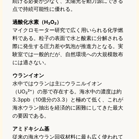
続ける必要が少なく、太陽光を動力源にできる
点で持続可能性に優れる。
過酸化水素（H₂O₂）
マイクロモーター研究で広く用いられる化学燃
料である。粒子の表面で水と酸素に分解される
際に発生する圧力差や気泡が推進力となる。実
験室では一般的だが、自然環境への大規模散布
には適さない。
ウランイオン
水中ではウランは主にウラニルイオン
（UO₂²⁺）の形で存在する。海水中の濃度は約
3.3ppb（10億分の3.3）と極めて低く、これが
海水ウラン抽出を経済的に困難にしてきた最大
の要因である。
アミドキシム基
従来の海水ウラン回収材料に最も広く使われて