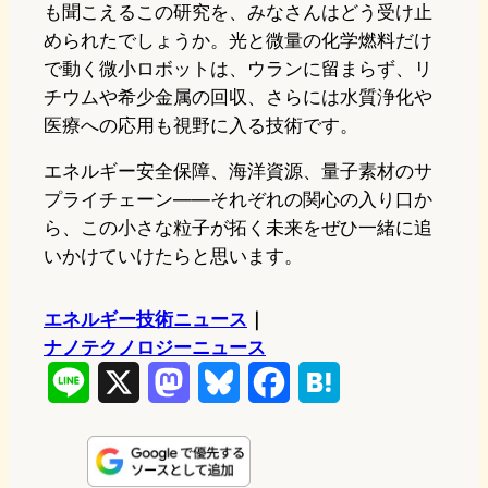
も聞こえるこの研究を、みなさんはどう受け止
められたでしょうか。光と微量の化学燃料だけ
で動く微小ロボットは、ウランに留まらず、リ
チウムや希少金属の回収、さらには水質浄化や
医療への応用も視野に入る技術です。
エネルギー安全保障、海洋資源、量子素材のサ
プライチェーン――それぞれの関心の入り口か
ら、この小さな粒子が拓く未来をぜひ一緒に追
いかけていけたらと思います。
エネルギー技術ニュース
｜
ナノテクノロジーニュース
L
X
M
B
F
H
i
a
l
a
a
n
s
u
c
t