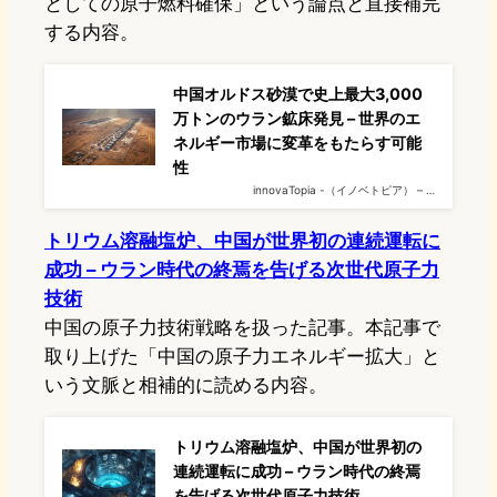
としての原子燃料確保」という論点と直接補完
する内容。
中国オルドス砂漠で史上最大3,000
万トンのウラン鉱床発見 – 世界のエ
ネルギー市場に変革をもたらす可能
性
innovaTopia -（イノベトピア） – …
トリウム溶融塩炉、中国が世界初の連続運転に
成功 – ウラン時代の終焉を告げる次世代原子力
技術
中国の原子力技術戦略を扱った記事。本記事で
取り上げた「中国の原子力エネルギー拡大」と
いう文脈と相補的に読める内容。
トリウム溶融塩炉、中国が世界初の
連続運転に成功 – ウラン時代の終焉
を告げる次世代原子力技術