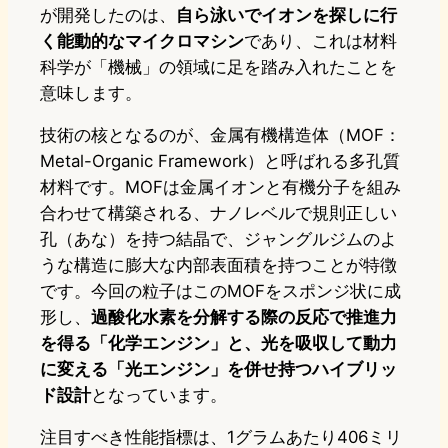
が開発したのは、
自ら泳いでイオンを探しに行
く能動的なマイクロマシン
であり、これは材料
科学が「機械」の領域に足を踏み入れたことを
意味します。
技術の核となるのが、金属有機構造体（MOF：
Metal-Organic Framework）と呼ばれる多孔質
材料です。MOFは金属イオンと有機分子を組み
合わせて構築される、ナノレベルで規則正しい
孔（あな）を持つ結晶で、ジャングルジムのよ
うな構造に膨大な内部表面積を持つことが特徴
です。今回の粒子はこのMOFをスポンジ状に成
形し、
過酸化水素を分解する際の反応で推進力
を得る「化学エンジン」と、光を吸収して動力
に変える「光エンジン」を併せ持つハイブリッ
ド設計
となっています。
注目すべき性能指標は、1グラムあたり406ミリ