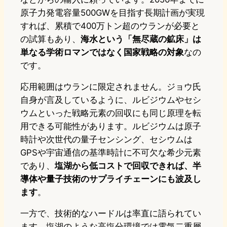
原子力発電容量500GWを目指す長期計画が実現
すれば、累積で400万トン超のウランが必要と
の試算もあり、
海水という「無尽蔵の鉱床」は
単なる学術ロマンではなく国家戦略の対象
なの
です。
応用範囲はウランに限定されません。ジョウ氏
自身が言及しているように、ルビジウムやセシ
ウムといった戦略元素の回収にも同じ原理を転
用できる可能性があります。ルビジウムは原子
時計や次世代の量子センシング、セシウムは
GPSや宇宙通信の基準時計に不可欠な希少元素
であり、
塩湖から低コストで回収できれば、半
導体や量子技術のサプライチェーンにも波及し
ます
。
一方で、技術的なハードルは率直に語られてい
ます。塩湖のような高塩分環境では電気二重層