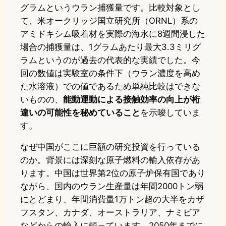
グラムというウラン捕獲量です。比較対象とし
て、米オークリッジ国立研究所（ORNL）系の
アミドキシム吸着材を実際の海水に8週間浸した
場合の捕獲量は、1グラムあたり最大3.3ミリグ
ラムというのが過去の代表的な実績でした。今
回の数値は実験室の条件下（ウラン濃度を高め
た水溶液）での値であるため単純比較はできな
いものの、
能動運動による接触効率の向上が桁
違いの可能性を秘めていること
を示唆していま
す。
なぜ中国がここに巨額の研究投資を行っている
のか。背景には深刻な原子燃料の輸入依存があ
ります。中国は世界第2位の原子炉保有国であり
ながら、国内のウラン生産量は年間2000トン弱
にとどまり、年間消費量1万トン超の大半をカザ
フスタン、カナダ、オーストラリア、ナミビア
などからの輸入に頼っています。2050年までに