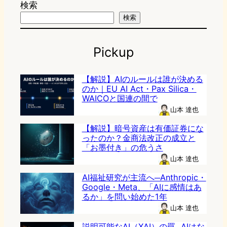
検索
検索
Pickup
【解説】AIのルールは誰が決める
のか｜EU AI Act・Pax Silica・
WAICOと国連の間で
山本 達也
【解説】暗号資産は有価証券にな
ったのか？金商法改正の成立と
「お墨付き」の危うさ
山本 達也
AI福祉研究が主流へ─Anthropic・
Google・Meta、「AIに感情はあ
るか」を問い始めた1年
山本 達也
説明可能なAI（XAI）の罠─AIはな