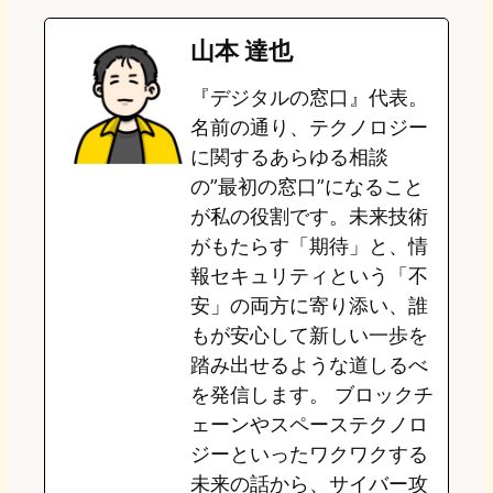
e
t
e
e
e
山本 達也
o
s
b
n
『デジタルの窓口』代表。
d
k
o
a
名前の通り、テクノロジー
o
y
o
に関するあらゆる相談
の”最初の窓口”になること
n
k
が私の役割です。未来技術
がもたらす「期待」と、情
報セキュリティという「不
安」の両方に寄り添い、誰
もが安心して新しい一歩を
踏み出せるような道しるべ
を発信します。 ブロックチ
ェーンやスペーステクノロ
ジーといったワクワクする
未来の話から、サイバー攻