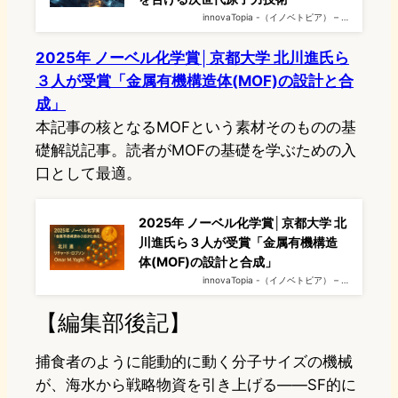
innovaTopia -（イノベトピア） – …
2025年 ノーベル化学賞│京都大学 北川進氏ら
３人が受賞「金属有機構造体(MOF)の設計と合
成」
本記事の核となるMOFという素材そのものの基
礎解説記事。読者がMOFの基礎を学ぶための入
口として最適。
2025年 ノーベル化学賞│京都大学 北
川進氏ら３人が受賞「金属有機構造
体(MOF)の設計と合成」
innovaTopia -（イノベトピア） – …
【編集部後記】
捕食者のように能動的に動く分子サイズの機械
が、海水から戦略物資を引き上げる――SF的に