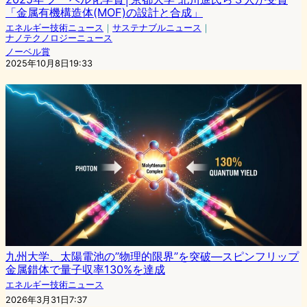
「金属有機構造体(MOF)の設計と合成」
エネルギー技術ニュース
｜
サステナブルニュース
｜
ナノテクノロジーニュース
ノーベル賞
2025年10月8日19:33
九州大学、太陽電池の”物理的限界”を突破—スピンフリップ
金属錯体で量子収率130%を達成
エネルギー技術ニュース
2026年3月31日7:37