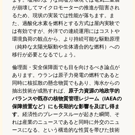
が崩壊してマイクロモーターの推進が阻害され
るため、現状の実装では性能が落ちます。ま
た、過酸化水素を燃料とする方式は屋内実験で
は有効ですが、外洋での連続運用にはコストや
環境負荷の観点から、より持続可能な駆動原理
（純粋な太陽光駆動や生体適合的な燃料）への
移行が必要となるでしょう。
倫理面・安全保障面でも目を向けるべき論点が
あります。ウランは原子力発電の燃料であると
同時に核拡散の懸念物質でもあり、海水からの
抽出技術が成熟すれば、
原子力資源の地政学的
バランスや既存の核物質管理レジーム（IAEAの
保障措置など）にも長期的な影響を及ぼし得ま
す
。経済性のブレークスルーが起きた瞬間、そ
れは産業のニュースであると同時に外交のニュ
ースになる、という構造的な性質を帯びた技術