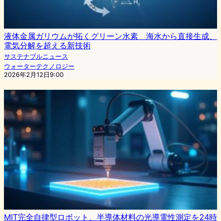
液体金属ガリウムが拓くグリーン水素 海水から直接生成、
電気分解を超える新技術
サステナブルニュース
ウォーターテクノロジー
2026年2月12日9:00
MIT完全自律型ロボット、半導体材料の光導電性測定を24時