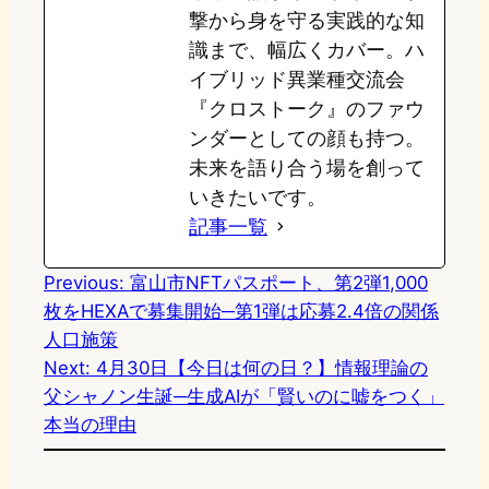
撃から身を守る実践的な知
識まで、幅広くカバー。ハ
イブリッド異業種交流会
『クロストーク』のファウ
ンダーとしての顔も持つ。
未来を語り合う場を創って
いきたいです。
記事一覧
Previous:
富山市NFTパスポート、第2弾1,000
枚をHEXAで募集開始─第1弾は応募2.4倍の関係
人口施策
Next:
4月30日【今日は何の日？】情報理論の
父シャノン生誕─生成AIが「賢いのに嘘をつく」
本当の理由