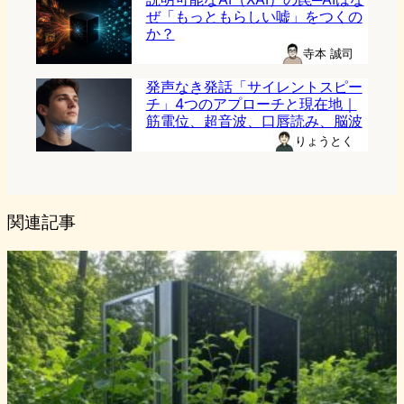
ぜ「もっともらしい嘘」をつくの
か？
寺本 誠司
発声なき発話「サイレントスピー
チ」4つのアプローチと現在地｜
筋電位、超音波、口唇読み、脳波
りょうとく
関連記事