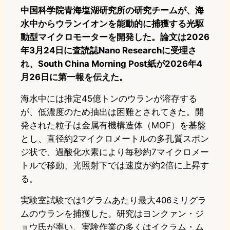
中国科学院青海塩湖研究所の研究チームが、海
水中からウランイオンを能動的に捕獲する光駆
動型マイクロモーターを開発した。論文は2026
年3月24日に査読誌Nano Researchに受理さ
れ、South China Morning Post紙が2026年4
月26日に第一報を伝えた。
海水中には推定45億トンのウランが溶存する
が、低濃度のため抽出は困難とされてきた。開
発された粒子は金属有機構造体（MOF）を基盤
とし、直径約2マイクロメートルの多孔質スポン
ジ状で、過酸化水素により毎秒約7マイクロメー
トルで移動、光照射下では速度が約2倍に上昇す
る。
実験室試験では1グラムあたり最大406ミリグラ
ムのウランを捕獲した。研究はヨンクァン・ジ
ョウ氏が率い、実験作業の多くはイクラム・ム