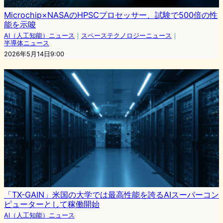
Microchip×NASAのHPSCプロセッサー、試験で500倍の性
能を示唆
AI（人工知能）ニュース
｜
スペーステクノロジーニュース
｜
半導体ニュース
2026年5月14日9:00
「TX-GAIN」米国の大学では最高性能を誇るAIスーパーコン
ピューターとして稼働開始
AI（人工知能）ニュース