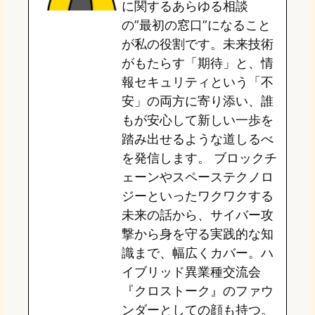
に関するあらゆる相談
の”最初の窓口”になること
n
k
が私の役割です。未来技術
がもたらす「期待」と、情
報セキュリティという「不
安」の両方に寄り添い、誰
もが安心して新しい一歩を
踏み出せるような道しるべ
を発信します。 ブロックチ
ェーンやスペーステクノロ
ジーといったワクワクする
未来の話から、サイバー攻
撃から身を守る実践的な知
識まで、幅広くカバー。ハ
イブリッド異業種交流会
『クロストーク』のファウ
ンダーとしての顔も持つ。