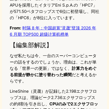
APUを採用したイタリアEni S.p.A.の「HPC7」
が571.50ペタフロップスで6位に初登場し、同社
の「HPC6」が8位に入っています。
From:
时隔 8 年：中国超算”灵晟”登顶 2026 年
6 月期 TOP500 超级计算机榜单
【編集部解説】
なぜ私たちは今、一台のスーパーコンピュータ
ーの話をするのでしょうか。理由は、これが単
なる「世界一の更新」ではなく、
計算力をめぐ
る前提が静かに塗り替わった瞬間
だと考えるか
らです。
LineShine（灵晟）が記録した2.198エクサフロ
ップスは、理論ピーク2.736エクサフロップス
の約8割を引き出し、
CPUのみで2エクサフロッ