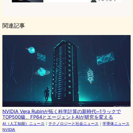
関連記事
NVIDIA Vera Rubinが拓く科学計算の新時代─1ラックで
TOP500級、FP64とエージェントAIが研究を変える
AI（人工知能）ニュース
｜
テクノロジーと社会ニュース
｜
半導体ニュース
NVIDIA