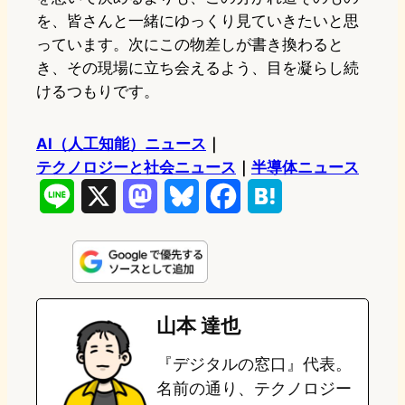
を、皆さんと一緒にゆっくり見ていきたいと思
っています。次にこの物差しが書き換わると
き、その現場に立ち会えるよう、目を凝らし続
けるつもりです。
AI（人工知能）ニュース
｜
テクノロジーと社会ニュース
｜
半導体ニュース
L
X
M
B
F
H
i
a
l
a
a
n
s
u
c
t
e
t
e
e
e
山本 達也
o
s
b
n
『デジタルの窓口』代表。
d
k
o
a
名前の通り、テクノロジー
o
y
o