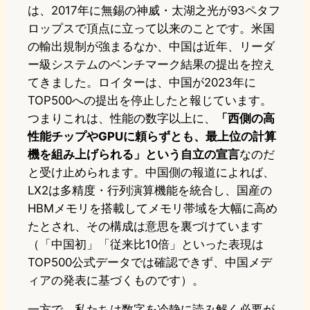
は、2017年に無錫の神威・太湖之光が93ペタフ
ロップスで頂点に立って以来のことです。米国
の輸出規制が強まるなか、中国は近年、リーダ
ー級システムのベンチマーク結果の提出を控え
てきました。ロイターは、中国が2023年に
TOP500への提出を停止したと報じています。
つまりこれは、性能の数字以上に、
「西側の高
性能チップやGPUに頼らずとも、最上位の計算
機を組み上げられる」という自立の宣言
なのだ
と受け止められます。中国側の報道によれば、
LX2は多精度・行列演算機能を統合し、国産の
HBMメモリを搭載してメモリ帯域を大幅に高め
たとされ、その構成は意思を裏づけています
（「中国初」「従来比10倍」といった表現は
TOP500公式データでは確認できず、中国メデ
ィアの発表に基づくものです）。
一方で、私たちは数字を冷静に読み解く必要が