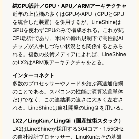
純CPU設計／GPU・APU／ARMアーキテクチャ
近年の上位機の多くはGPUやAPU（CPUとGPU
を統合した装置）を併用するが、LineShineは
GPUを使わずCPUのみで構成される。これが純
CPU設計であり、米国の輸出規制下で高性能AI
チップが入手しづらい状況とも関係するとみら
れる。複数の技術メディアによれば、LineShine
のLX2はARM系アーキテクチャをとる。
インターコネクト
多数のプロセッサーやノードを結ぶ高速通信網
のことである。スパコンの性能は演算装置単体
だけでなく、この連結網の速さに大きく左右さ
れる。LineShineは自社開発のLingQiを用いる。
LX2／LingKun／LingQi（国産技術スタック）
LX2はLineShineが採用する304コア・1.55GHz
の自社設計プロセッサー、LingKunはその基盤