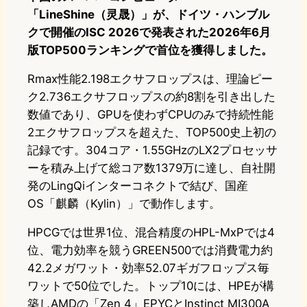
「LineShine（灵晟）」が、ドイツ・ハンブル
クで開催のISC 2026で発表された2026年6月
版TOP500ランキングで首位を獲得しました。
Rmax性能2.198エクサフロップスは、理論ピー
ク2.736エクサフロップスの約8割を引き出した
数値であり、GPUを使わずCPUのみで持続性能
2エクサフロップスを超えた、TOP500史上初の
記録です。304コア・1.55GHzのLX2プロセッサ
ーを積み上げて総コア数1379万に達し、自社開
発のLingQiインターコネクトで結び、国産
OS「麒麟（Kylin）」で動作します。
HPCGでは世界1位、混合精度のHPL-MxPでは4
位、電力効率を競うGREEN500では消費電力約
42.2メガワット・効率52.07ギガフロップス毎
ワットで50位でした。トップ10には、HPEが構
築しAMDの「Zen 4」EPYCとInstinct MI300A