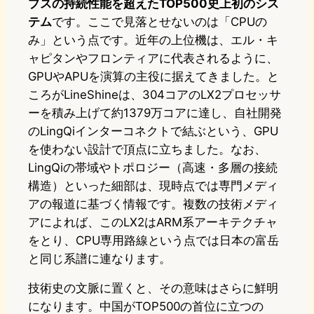
プスの持続性能を超えたTOP500史上初のシス
テム
です。ここで見落とせないのは「CPUの
み」という点です。近年の上位機は、エル・キ
ャピタンやフロンティアに代表されるように、
GPUやAPUを演算の主役に据えてきました。と
ころがLineShineは、304コアのLX2プロセッサ
ーを積み上げて約1379万コアに達し、自社開発
のLingQiインターコネクトで結ぶという、GPU
を使わない設計で頂点に立ちました。なお、
LingQiの帯域やトポロジー（高速・多層の接続
構造）といった細部は、現時点では専門メディ
アの報道に基づく情報です。複数の技術メディ
アによれば、このLX2はARM系アーキテクチャ
をとり、CPU専用路線という点では日本の富岳
と同じ系譜に連なります。
技術史の文脈に置くと、その意味はさらに鮮明
になります。中国がTOP500の首位に立つの