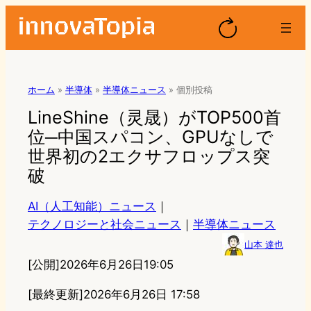
ホーム
»
半導体
»
半導体ニュース
»
個別投稿
LineShine（灵晟）がTOP500首
位─中国スパコン、GPUなしで
世界初の2エクサフロップス突
破
AI（人工知能）ニュース
｜
テクノロジーと社会ニュース
｜
半導体ニュース
山本 達也
[公開]
2026年6月26日19:05
[最終更新]
2026年6月26日 17:58