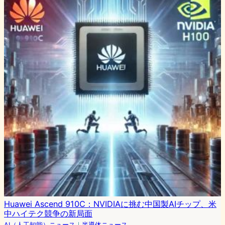
Huawei Ascend 910C：NVIDIAに挑む中国製AIチップ、米
中ハイテク競争の新局面
AI（人工知能）ニュース
｜
半導体ニュース