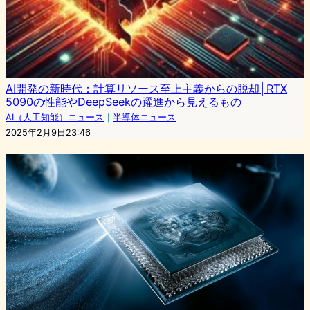
AI開発の新時代：計算リソース至上主義からの脱却│RTX
5090の性能やDeepSeekの躍進から見えるもの
AI（人工知能）ニュース
｜
半導体ニュース
2025年2月9日23:46