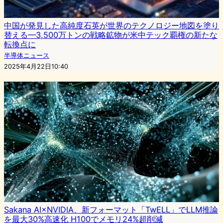
中国が発見した高純度石英が世界のテクノロジー地図を塗り
替える—3,500万トンの戦略鉱物が米中テック覇権の新たな
転換点に
半導体ニュース
2025年4月22日10:40
Sakana AI×NVIDIA、新フォーマット「TwELL」でLLM推論
を最大30%高速化 H100でメモリ24%超削減