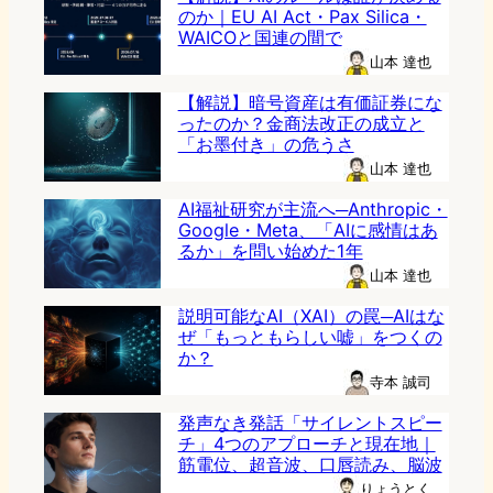
のか｜EU AI Act・Pax Silica・
WAICOと国連の間で
山本 達也
【解説】暗号資産は有価証券にな
ったのか？金商法改正の成立と
「お墨付き」の危うさ
山本 達也
AI福祉研究が主流へ─Anthropic・
Google・Meta、「AIに感情はあ
るか」を問い始めた1年
山本 達也
説明可能なAI（XAI）の罠─AIはな
ぜ「もっともらしい嘘」をつくの
か？
寺本 誠司
発声なき発話「サイレントスピー
チ」4つのアプローチと現在地｜
筋電位、超音波、口唇読み、脳波
りょうとく