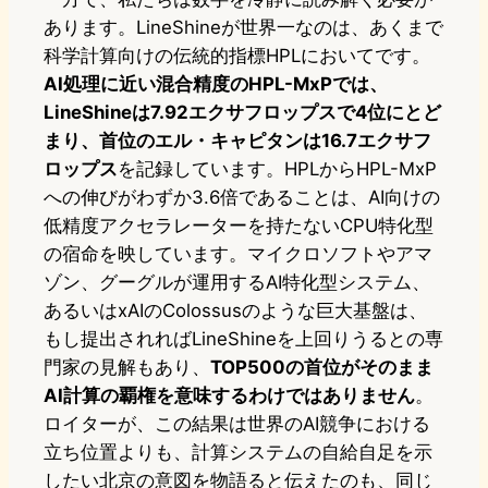
あります。LineShineが世界一なのは、あくまで
科学計算向けの伝統的指標HPLにおいてです。
AI処理に近い混合精度のHPL-MxPでは、
LineShineは7.92エクサフロップスで4位にとど
まり、首位のエル・キャピタンは16.7エクサフ
ロップス
を記録しています。HPLからHPL-MxP
への伸びがわずか3.6倍であることは、AI向けの
低精度アクセラレーターを持たないCPU特化型
の宿命を映しています。マイクロソフトやアマ
ゾン、グーグルが運用するAI特化型システム、
あるいはxAIのColossusのような巨大基盤は、
もし提出されればLineShineを上回りうるとの専
門家の見解もあり、
TOP500の首位がそのまま
AI計算の覇権を意味するわけではありません
。
ロイターが、この結果は世界のAI競争における
立ち位置よりも、計算システムの自給自足を示
したい北京の意図を物語ると伝えたのも、同じ