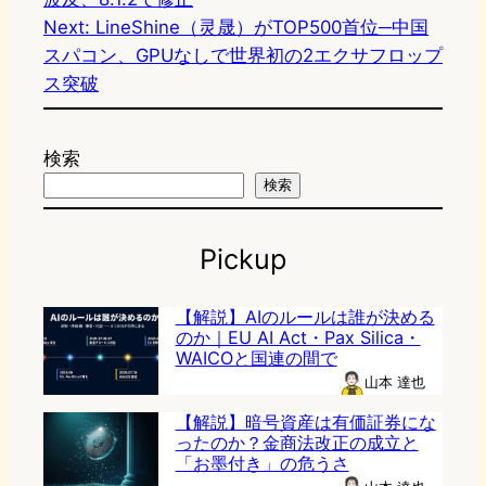
Next:
LineShine（灵晟）がTOP500首位─中国
スパコン、GPUなしで世界初の2エクサフロップ
ス突破
検索
検索
Pickup
【解説】AIのルールは誰が決める
のか｜EU AI Act・Pax Silica・
WAICOと国連の間で
山本 達也
【解説】暗号資産は有価証券にな
ったのか？金商法改正の成立と
「お墨付き」の危うさ