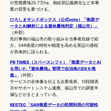
や荒廃農地25.7万ha、相続登記義務化など本事
業の背景を裏づける。
ひろしまサンドボックス（公式note）「衛星デ
ータとAI解析による遊休農地判定（福山市）」
（外部）
先行事例の福山市の取り組みを当事者目線で紹
介。SAR衛星の特性や精度を高める実証の過程
が具体的に語られる。
PR TIMES（スペースシフト）「衛星データとAI
を用いた『遊休農地』管理で自治体のDXを推
進」
（外部）
サービスの全体像を伝える企業発表。10段階表
示やサポートシステム連携、福山市での調査半
減などがまとまっている。
RESTEC「SAR衛星データの民間利用の可能性