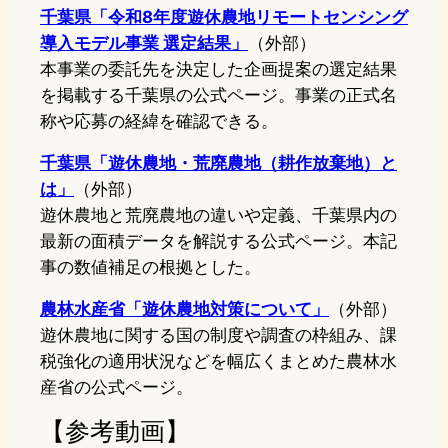
千葉県「令和8年度遊休農地リモートセンシング
導入モデル事業 選定結果」
（外部）
本事業の委託先を決定した企画提案の選定結果
を掲載する千葉県の公式ページ。事業の正式名
称や応募の経緯を確認できる。
千葉県「遊休農地・荒廃農地（耕作放棄地）と
は」
（外部）
遊休農地と荒廃農地の違いや定義、千葉県内の
最新の面積データを解説する公式ページ。本記
事の数値補足の根拠とした。
農林水産省「遊休農地対策について」
（外部）
遊休農地に関する国の制度や調査の枠組み、課
税強化の適用状況などを幅広くまとめた農林水
産省の公式ページ。
【参考動画】