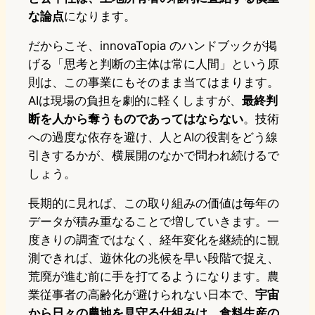
な論点
になります。
だからこそ、innovaTopia のハンドブックが掲
げる「思考と判断の主体は常に人間」という原
則は、この事業にもそのまま当てはまります。
AIは現場の負担を劇的に軽くしますが、
最終判
断を人から奪うものであってはならない
。技術
への過度な依存を避け、人とAIの役割をどう線
引きするかが、横展開のなかで問われ続けるで
しょう。
長期的に見れば、この取り組みの価値は毎年の
データが積み重なることで増していきます。一
度きりの調査ではなく、経年変化を継続的に観
測できれば、遊休化の兆候を早い段階で捉え、
荒廃が進む前に手を打てるようになります。農
業従事者の高齢化が避けられない日本で、
宇宙
から日々の農地を見守る仕組みは、食料生産の