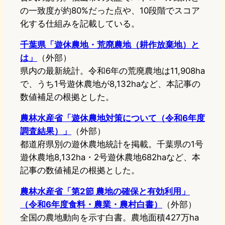
の一致度が約80%だった点や、10段階でスコア
化する仕組みを記載している。
千葉県「遊休農地・荒廃農地（耕作放棄地）と
は」
（外部）
県内の最新統計。令和6年の荒廃農地は11,908ha
で、うち1号遊休農地が8,132haなど、本記事の
数値補足の根拠とした。
農林水産省「遊休農地対策について（令和6年度
調査結果）」
（外部）
都道府県別の遊休農地統計を掲載。千葉県の1号
遊休農地8,132ha・2号遊休農地682haなど、本
記事の数値補足の根拠とした。
農林水産省「第2節 農地の確保と有効利用」
（令和6年度食料・農業・農村白書）
（外部）
全国の農地動向を示す白書。農地面積427万ha