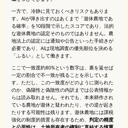
一方で、冷静に見ておくべきリスクもありま
す。AIが弾き出すのはあくまで「遊休農地であ
る確率」を10段階で示したスコアであり、法的
な遊休農地の認定そのものではありません。農
地法上の認定には通知や公告といった手続きが
必要であり、AIは現地調査の優先順位を決める
「ふるい」として働きます。
ここで一致度約80%という数字は、裏を返せば
一定の割合で不一致が残ることを示していま
す。ただし、この一致度がどのように測られた
のか、偽陽性と偽陰性の内訳までは公表情報か
らは読み取れません。それでも、本来耕作され
ている農地が遊休と疑われたり、その逆が起き
たりする可能性は残ります。遊休農地には課税
強化の制度的措置も存在するため、
判定の精度
と公平性は、土地所有者の権利に直結する慎重