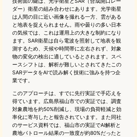
技術面の鍵は、光学衛星とSAR（合成開口レー
ダー）衛星の組み合わせにあります。光学衛星
は人間の目に近い画像を撮れる一方、雲がある
と地表を捉えられません。雨や曇りの多い日本
の気候では、これは運用上の大きな制約になり
ます。SAR衛星は自ら電波を照射して地表を観
測するため、天候や時間帯に左右されず、対象
物の変化の検出に適しているとされます。スペ
ースシフトは、解析が難しいとされてきたこの
SARデータをAIで読み解く技術に強みを持つ企
業です。
このアプローチは、すでに先行実証で手応えを
得ています。広島県福山市での実証では、調査
対象農地を約50%削減し、現場の負荷軽減と効
率化に寄与したと報告されています。また同社
のサービス資料では、福山市の実証でAI解析と
農地パトロール結果の一致度が約80%だったと