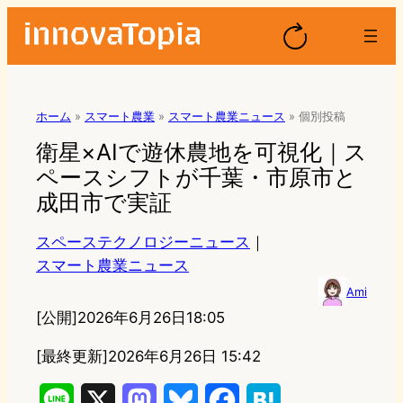
ホーム
»
スマート農業
»
スマート農業ニュース
»
個別投稿
衛星×AIで遊休農地を可視化｜ス
ペースシフトが千葉・市原市と
成田市で実証
スペーステクノロジーニュース
｜
スマート農業ニュース
Ami
[公開]
2026年6月26日18:05
[最終更新]
2026年6月26日 15:42
L
X
M
B
F
H