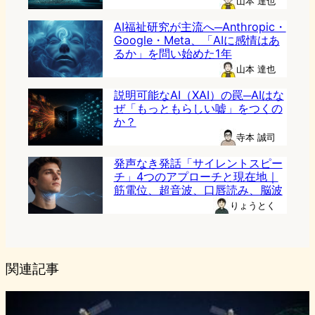
山本 達也
AI福祉研究が主流へ─Anthropic・
Google・Meta、「AIに感情はあ
るか」を問い始めた1年
山本 達也
説明可能なAI（XAI）の罠─AIはな
ぜ「もっともらしい嘘」をつくの
か？
寺本 誠司
発声なき発話「サイレントスピー
チ」4つのアプローチと現在地｜
筋電位、超音波、口唇読み、脳波
りょうとく
関連記事