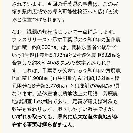
されています。今回の千葉県の事業は、この実
績を県内広域での導入可能性検証へと広げる試
みと位置づけられます。
なお、課題の規模感について一点補足します。
プレスリリースが示す千葉県の令和6年の遊休農
地面積「約8,800ha」は、農林水産省の統計で
いう1号遊休農地8,132haと2号遊休農地682haを
合算した約8,814haを丸めた数字とみられま
す。これは、千葉県が公表する令和6年の荒廃農
地面積11,908ha（再生可能なA分類8,132ha＋復
元困難なB分類3,776ha）とは集計の枠組みが異
なります。遊休農地は農地法上の用語、荒廃農
地は調査上の用語であり、定義が違えば対象も
数字も変わります。混同しやすい数字ですが、
いずれを取っても、県内に広大な遊休農地が存
在する事実は揺らぎません
。