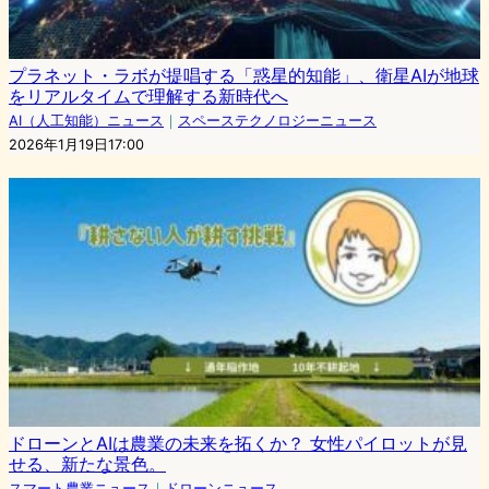
プラネット・ラボが提唱する「惑星的知能」、衛星AIが地球
をリアルタイムで理解する新時代へ
AI（人工知能）ニュース
｜
スペーステクノロジーニュース
2026年1月19日17:00
ドローンとAIは農業の未来を拓くか？ 女性パイロットが見
せる、新たな景色。
スマート農業ニュース
｜
ドローンニュース