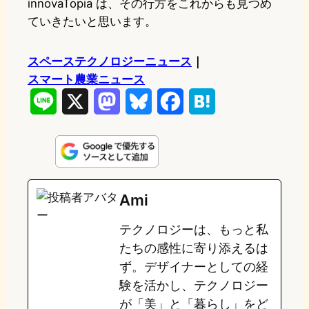
innovaTopia は、その行方をこれからも見つめ
ていきたいと思います。
スペーステクノロジーニュース
｜
スマート農業ニュース
L
X
M
B
F
H
i
a
l
a
a
n
s
u
c
t
e
t
e
e
e
Ami
o
s
b
n
テクノロジーは、もっと私
d
k
o
a
たちの感性に寄り添えるは
o
y
o
ず。デザイナーとしての経
験を活かし、テクノロジー
n
k
が「美」と「暮らし」をど