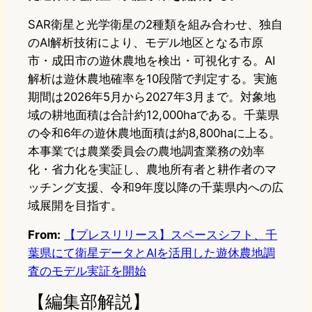
SAR衛星と光学衛星の2種類を組み合わせ、独自
のAI解析技術により、モデル地区となる市原
市・成田市の遊休農地を検出・可視化する。AI
解析は遊休農地確率を10段階で判定する。実施
期間は2026年5月から2027年3月まで。対象地
域の耕地面積は合計約12,000haである。千葉県
の令和6年の遊休農地面積は約8,800haに上る。
本事業では農業委員会の農地調査業務の効率
化・省力化を実証し、農地所有者と耕作者のマ
ッチング支援、令和9年度以降の千葉県内への広
域展開を目指す。
From:
【プレスリリース】スペースシフト、千
葉県にて衛星データとAIを活用した遊休農地調
査のモデル実証を開始
【編集部解説】