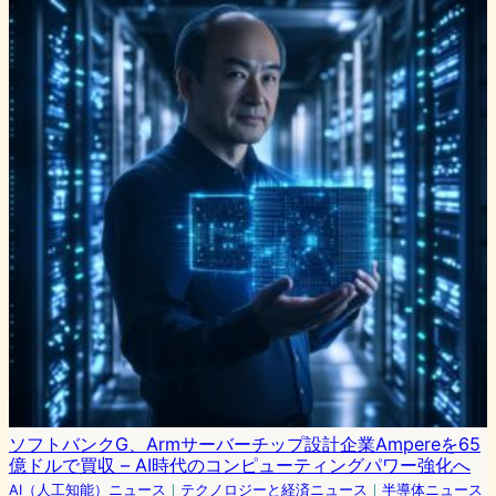
ソフトバンクG、Armサーバーチップ設計企業Ampereを65
億ドルで買収 – AI時代のコンピューティングパワー強化へ
AI（人工知能）ニュース
｜
テクノロジーと経済ニュース
｜
半導体ニュース