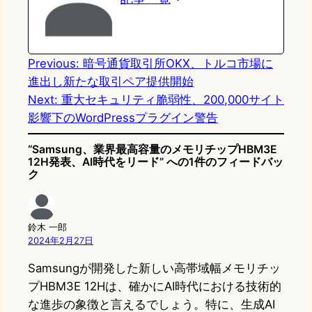
d
k
o
a
o
y
o
n
k
Previous:
暗号通貨取引所OKX、トルコ市場に
進出し新たな取引ペア提供開始
Next:
重大セキュリティ脆弱性、200,000サイト
影響下のWordPressプラグイン警告
“Samsung、業界最高容量のメモリチップHBM3E
12H発表、AI時代をリード” への1件のフィードバッ
ク
鈴木 一郎
2024年2月27日
Samsungが開発した新しい高帯域幅メモリチッ
プHBM3E 12Hは、確かにAI時代における技術的
な進歩の象徴と言えるでしょう。特に、生成AI