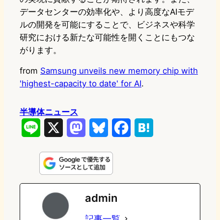
データセンターの効率化や、より高度なAIモデ
ルの開発を可能にすることで、ビジネスや科学
研究における新たな可能性を開くことにもつな
がります。
from
Samsung unveils new memory chip with
'highest-capacity to date' for AI
.
半導体ニュース
L
X
M
B
F
H
i
a
l
a
a
n
s
u
c
t
e
t
e
e
e
admin
o
s
b
n
記事一覧