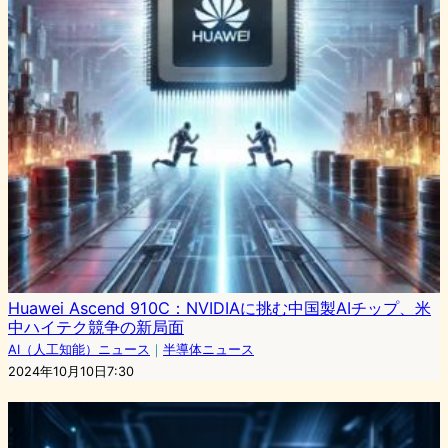
Huawei Ascend 910C：NVIDIAに挑む中国製AIチップ、米
中ハイテク競争の新局面
AI（人工知能）ニュース
｜
半導体ニュース
2024年10月10日7:30