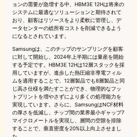
ョンの需要が急増する中、HBM3E 12Hは将来の
システムに最適なソリューションと期待されて
おり、顧客はリソースをより柔軟に管理し、デ
ータセンターの総所有コストを削減できるよう
になるとされています。
Samsungは、このチップのサンプリングを顧客
に対して開始し、2024年上半期には量産を開始
する予定です。HBM3E 12Hは12層スタックを採
用していますが、進歩した熱圧縮非導電フィル
ムを適用することで、12層製品でも8層製品と同
じ高さ仕様を満たすことができ、物理的なフッ
トプリントを増やさずにより多くの処理能力を
実現しています。さらに、SamsungはNCF材料
の厚さを低減し、チップ間の業界最小ギャップ7
マイクロメートルを実現し、層間の空隙を排除
することで、垂直密度を20%以上向上させまし
た。