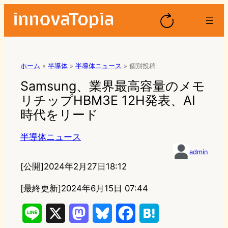
ホーム
»
半導体
»
半導体ニュース
»
個別投稿
Samsung、業界最高容量のメモ
リチップHBM3E 12H発表、AI
時代をリード
半導体ニュース
admin
[公開]
2024年2月27日18:12
[最終更新]
2024年6月15日 07:44
L
X
M
B
F
H