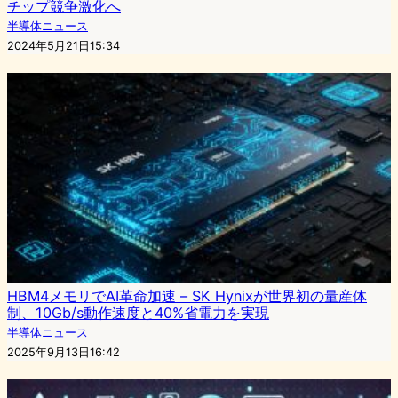
チップ競争激化へ
半導体ニュース
2024年5月21日15:34
HBM4メモリでAI革命加速 – SK Hynixが世界初の量産体
制、10Gb/s動作速度と40%省電力を実現
半導体ニュース
2025年9月13日16:42