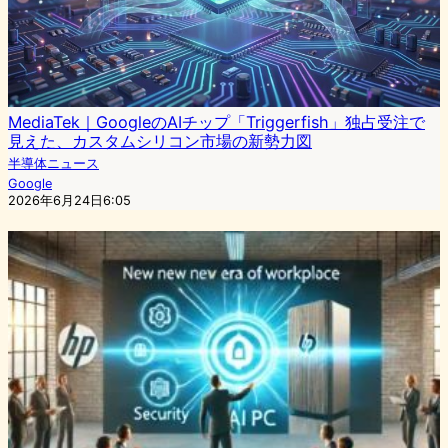
MediaTek｜GoogleのAIチップ「Triggerfish」独占受注で
見えた、カスタムシリコン市場の新勢力図
半導体ニュース
Google
2026年6月24日6:05