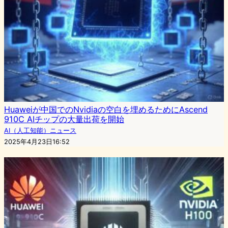
Huaweiが中国でのNvidiaの空白を埋めるためにAscend
910C AIチップの大量出荷を開始
AI（人工知能）ニュース
2025年4月23日16:52