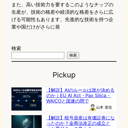
また、高い技術力を要するこのようなチップの
生産が、技術の格差や経済的な格差をさらに広
げる可能性もあります。先進的な技術を持つ企
業や国だけがさらに発
検索
検索
Pickup
【解説】AIのルールは誰が決める
のか｜EU AI Act・Pax Silica・
WAICOと国連の間で
山本 達也
【解説】暗号資産は有価証券にな
ったのか？金商法改正の成立と