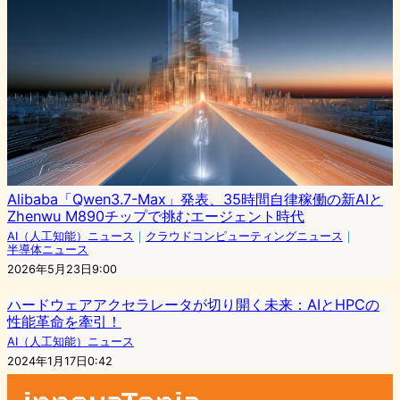
Alibaba「Qwen3.7-Max」発表、35時間自律稼働の新AIと
Zhenwu M890チップで挑むエージェント時代
AI（人工知能）ニュース
｜
クラウドコンピューティングニュース
｜
半導体ニュース
2026年5月23日9:00
ハードウェアアクセラレータが切り開く未来：AIとHPCの
性能革命を牽引！
AI（人工知能）ニュース
2024年1月17日0:42