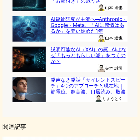
「お墨付き」の危うさ
山本 達也
AI福祉研究が主流へ─Anthropic・
Google・Meta、「AIに感情はあ
るか」を問い始めた1年
山本 達也
説明可能なAI（XAI）の罠─AIはな
ぜ「もっともらしい嘘」をつくの
か？
寺本 誠司
発声なき発話「サイレントスピー
チ」4つのアプローチと現在地｜
筋電位、超音波、口唇読み、脳波
りょうとく
関連記事