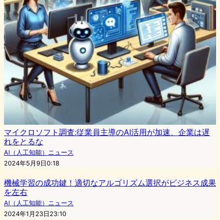
マイクロソフト調査:従業員主導のAI活用が加速、企業は遅
れをとるな
AI（人工知能）ニュース
2024年5月9日0:18
機械学習の成功鍵！適切なアルゴリズム選択がビジネス成果
を左右
AI（人工知能）ニュース
2024年1月23日23:10