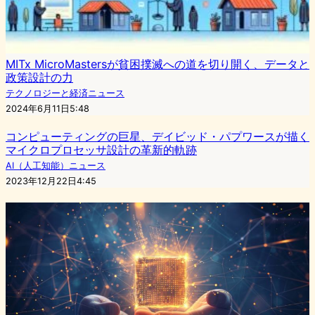
MITx MicroMastersが貧困撲滅への道を切り開く、データと
政策設計の力
テクノロジーと経済ニュース
2024年6月11日5:48
コンピューティングの巨星、デイビッド・パプワースが描く
マイクロプロセッサ設計の革新的軌跡
AI（人工知能）ニュース
2023年12月22日4:45