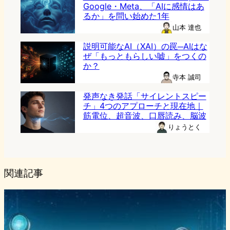
Google・Meta、「AIに感情はあ
るか」を問い始めた1年
山本 達也
説明可能なAI（XAI）の罠─AIはな
ぜ「もっともらしい嘘」をつくの
か？
寺本 誠司
発声なき発話「サイレントスピー
チ」4つのアプローチと現在地｜
筋電位、超音波、口唇読み、脳波
りょうとく
関連記事