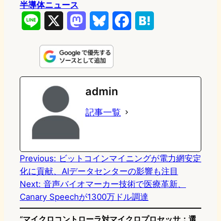
半導体ニュース
L
X
M
B
F
H
i
a
l
a
a
n
s
u
c
t
e
t
e
e
e
admin
o
s
b
n
記事一覧
d
k
o
a
o
y
o
n
k
Previous:
ビットコインマイニングが電力網安定
化に貢献、AIデータセンターの影響も注目
Next:
音声バイオマーカー技術で医療革新、
Canary Speechが1300万ドル調達
“マイクロコントローラ対マイクロプロセッサ：選