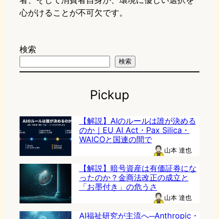
者、そして消費者自身が、環境に優しい選択を
心がけることが不可欠です。
検索
検索
Pickup
【解説】AIのルールは誰が決める
のか｜EU AI Act・Pax Silica・
WAICOと国連の間で
山本 達也
【解説】暗号資産は有価証券にな
ったのか？金商法改正の成立と
「お墨付き」の危うさ
山本 達也
AI福祉研究が主流へ─Anthropic・