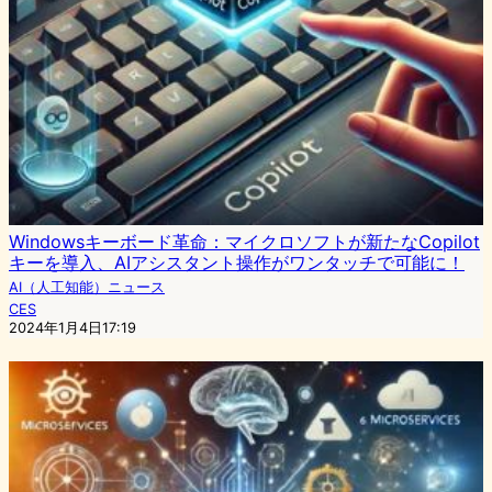
Windowsキーボード革命：マイクロソフトが新たなCopilot
キーを導入、AIアシスタント操作がワンタッチで可能に！
AI（人工知能）ニュース
CES
2024年1月4日17:19