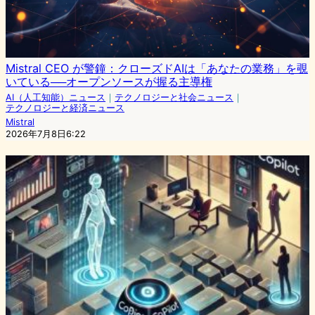
Mistral CEO が警鐘：クローズドAIは「あなたの業務」を覗
いている──オープンソースが握る主導権
AI（人工知能）ニュース
｜
テクノロジーと社会ニュース
｜
テクノロジーと経済ニュース
Mistral
2026年7月8日6:22