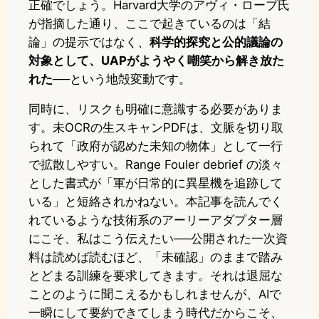
正確でしょう。Harvard大学のアヴィ・ローブ氏
が指摘した通り、ここで起きているのは「結
論」の提示ではなく、
科学的探究と公的議論の
対象として、UAPがようやく嘲笑から解き放た
れた
──という地殻変動です。
同時に、リスクも明確に意識する必要がありま
す。未OCRの生スキャンPDFは、文脈を切り取
られて「政府が認めた未知の物体」として一行
で拡散しやすい。Range Fouler debrief の淡々
とした書式が「軍が日常的に異星機を追跡して
いる」と短絡されかねない。本記事を読んでく
れているような技術系のアーリーアダプター層
にこそ、私はこう伝えたい──公開された一次資
料は読めば読むほど、「未確認」のままで踏み
とどまる訓練を要求してきます。それは退屈な
ことのように聞こえるかもしれませんが、AIで
一瞬にして要約できてしまう時代だからこそ、