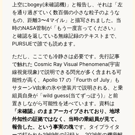
上空にbogey(未確認機)」と報告し、それは「左
を通り過ぎていく数百個の小さな粒子のような
もの、距離3〜4マイル」と描写されました。当
時のNASA管制が「もう一度言ってください」
と確認を返している無線記録のテキストまで、
PURSUEで誰でも読めます。
ただし、ここでも冷静さは必要です。先行記事
で触れた Cosmic Ray Visual Phenomena(宇宙
線視覚現象)で説明できる閃光が多く含まれる可
能性が高く、Apollo 17 の「Fourth of July」も
サターンV由来の氷や塗装片で説明される、と乗
組員自身が「wild guess(当てずっぽう)」と前
置きしながら可能性を述べています。資料は
「未確認」のままアーカイブされており、地球
外知性の証拠ではなく、当時の乗組員が見て、
報告した、という事実の塊
です。タイプライタ
ーで打たれた1969年の記録と、2026年の機密解