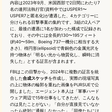
内容は2023年9月、米国西部で2日間にわたり7
名の連邦法執行官(資料中ではUSPER1〜
USPER7と匿名化)が遭遇した、4カテゴリーに
分けられる目撃事案の集約です。3組の2人ペア
に、最後の遭遇に1名が加わった構成で記録され
ており、その中には全長約130〜195フィート
(約40〜59m、Boeing 737一機分に相当する大
きさ)、楕円形(ellipsoid)で青銅色の金属光沢を
持つ物体が「明るい光から物質化し、瞬時に消
失した」とする証言が含まれます。
FBIはこの目撃から、2024年に複数の証言を統
合した
合成スケッチ
を作成し、実際の現場写真
の上に物体の輪郭を重ねた画像をPURSUEで公
開しました。エージェント本人は「軍事ハード
ウェア周辺で15年仕事をしてきたが、こんなも
のは見たことがない」「自分が直接見ていなか
ったら絶対に通報しなかった」「同僚たちには