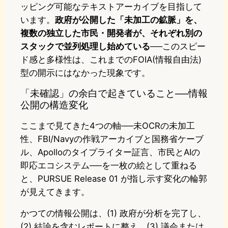
ッピング可能なテキストアーカイブを目指して
います。
政府が公開した「未加工の鉱脈」を、
複数の独立した市民・開発者が、それぞれ別の
スタックで並列処理し始めている
──このスピー
ド感と多様性は、これまでのFOIA(情報自由法)
型の開示にはなかった現象です。
「未確認」の余白で起きていること──情報
公開の構造変化
ここまで見てきた4つの軸──未OCRの未加工
性、FBI/Navyの作戦アーカイブと国務省ケーブ
ル、Apolloのタイプライター証言、市民とAIの
即応エコシステム──を一枚の絵として重ねる
と、PURSUE Release 01 が指し示す変化の輪郭
が見えてきます。
かつての情報公開は、(1) 政府が分析を完了し、
(2) 結論を含むレポートに整え、(3) 議会または