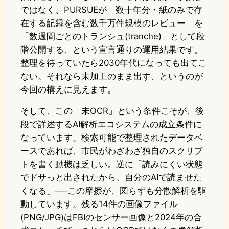
ではなく、PURSUEが「数十年分・紙のみで存
在する記録を含む数千万件規模のレビュー」を
「数週間ごとのトランシュ(tranche)」として段
階公開する、という宣言通りの運用結果です。
整理を待っていたら2030年代になっても出てこ
ない。それなら未加工のまま出す、というのが
今回の構えに見えます。
そして、この「未OCR」という条件こそが、後
段で詳述するAI解析エコシステムの成立条件に
なっています。検索可能で整理されたデータベ
ースであれば、市民がわざわざ独自のスクリプ
トを書く動機は乏しい。逆に「読みにくい状態
でドサっと出されたから、自分のAIで読ませた
くなる」──この摩擦が、図らずも分散解析を駆
動しています。残る14件の画像ファイル
(PNG/JPG)はFBIのセンサー画像と2024年の合