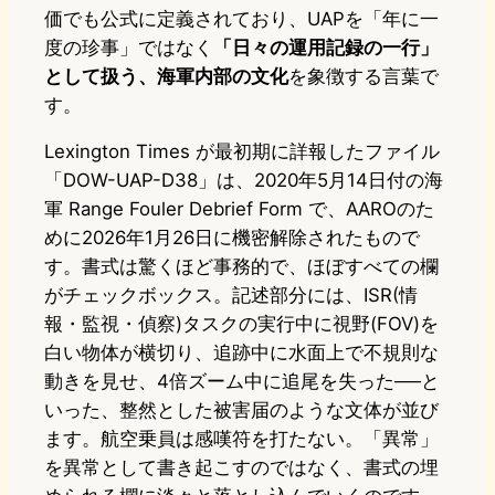
価でも公式に定義されており、UAPを「年に一
度の珍事」ではなく
「日々の運用記録の一行」
として扱う、海軍内部の文化
を象徴する言葉で
す。
Lexington Times が最初期に詳報したファイル
「DOW-UAP-D38」は、2020年5月14日付の海
軍 Range Fouler Debrief Form で、AAROのた
めに2026年1月26日に機密解除されたもので
す。書式は驚くほど事務的で、ほぼすべての欄
がチェックボックス。記述部分には、ISR(情
報・監視・偵察)タスクの実行中に視野(FOV)を
白い物体が横切り、追跡中に水面上で不規則な
動きを見せ、4倍ズーム中に追尾を失った──と
いった、整然とした被害届のような文体が並び
ます。航空乗員は感嘆符を打たない。「異常」
を異常として書き起こすのではなく、書式の埋