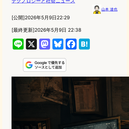
テクノロジーと社会ニュース
山本 達也
[公開]
2026年5月9日22:29
[最終更新]
2026年5月9日 22:38
L
X
M
B
F
H
i
a
l
a
a
n
s
u
c
t
e
t
e
e
e
o
s
b
n
d
k
o
a
o
y
o
n
k