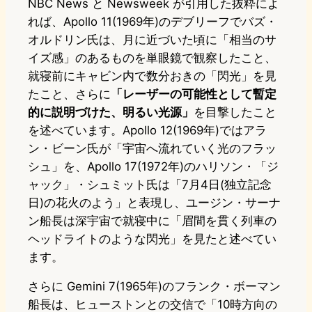
NBC News と Newsweek が引用した抜粋によ
れば、Apollo 11(1969年)のデブリーフでバズ・
オルドリン氏は、月に近づいた頃に「相当のサ
イズ感」のあるものを単眼鏡で観察したこと、
就寝前にキャビン内で数分おきの「閃光」を見
たこと、さらに
「レーザーの可能性として暫定
的に説明づけた、明るい光源」
を目撃したこと
を述べています。Apollo 12(1969年)ではアラ
ン・ビーン氏が「宇宙へ流れていく光のフラッ
シュ」を、Apollo 17(1972年)のハリソン・「ジ
ャック」・シュミット氏は「7月4日(独立記念
日)の花火のよう」と表現し、ユージン・サーナ
ン船長は深宇宙で就寝中に「眉間を貫く列車の
ヘッドライトのような閃光」を見たと述べてい
ます。
さらに Gemini 7(1965年)のフランク・ボーマン
船長は、ヒューストンとの交信で「10時方向の