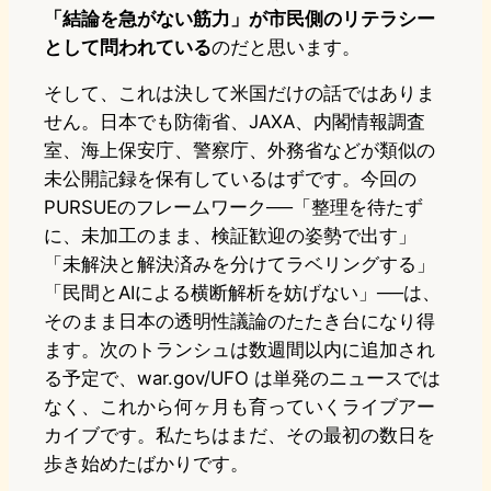
「結論を急がない筋力」が市民側のリテラシー
として問われている
のだと思います。
そして、これは決して米国だけの話ではありま
せん。日本でも防衛省、JAXA、内閣情報調査
室、海上保安庁、警察庁、外務省などが類似の
未公開記録を保有しているはずです。今回の
PURSUEのフレームワーク──「整理を待たず
に、未加工のまま、検証歓迎の姿勢で出す」
「未解決と解決済みを分けてラベリングする」
「民間とAIによる横断解析を妨げない」──は、
そのまま日本の透明性議論のたたき台になり得
ます。次のトランシュは数週間以内に追加され
る予定で、war.gov/UFO は単発のニュースでは
なく、これから何ヶ月も育っていくライブアー
カイブです。私たちはまだ、その最初の数日を
歩き始めたばかりです。