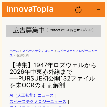
ホーム
»
スペーステクノロジー
»
スペーステクノロジーニュー
ス
»
個別投稿
【特集】1947年ロズウェルから
2026年中東赤外線まで
──PURSUE初公開132ファイル
を未OCRのまま解剖
AI（人工知能）ニュース
｜
スペーステクノロジーニュース
｜