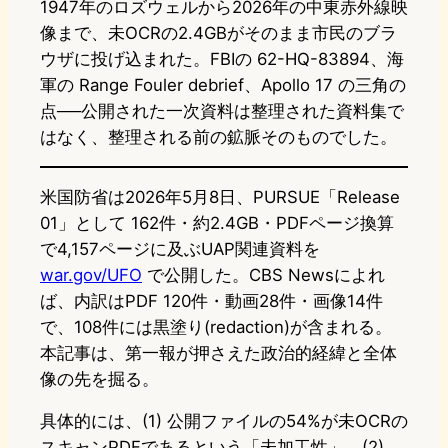
1947年のロズウェルから2026年の中東赤外線映
像まで、未OCRの2.4GBがそのまま市民のブラ
ウザに投げ込まれた。FBIの 62-HQ-83894、海
軍の Range Fouler debrief、Apollo 17 の三角の
点──公開された一次資料は整理された資料集で
はなく、整理される前の鉱脈そのものでした。
米国防省は2026年5月8日、PURSUE「Release
01」として 162件・約2.4GB・PDFページ換算
で4,157ページに及ぶUAP関連資料を
war.gov/UFO
で公開した。CBS Newsによれ
ば、内訳はPDF 120件・動画28件・画像14件
で、108件には黒塗り(redaction)が含まれる。
本記事は、第一報が押さえた政治的経緯と全体
像の先を掘る。
具体的には、(1) 公開ファイルの54%が未OCRの
スキャンPDFであるという「未加工性」、(2)