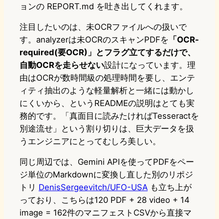
ョンの REPORT.md を吐き出してくれます。
注目したいのは、未OCRファイルへの扱いで
す。analyzerは未OCRのスキャンPDFを
「OCR-
required(要OCR)」とフラグ立てするだけで、
自動OCRを走らせない
設計になっています。理
由はOCRが数時間級の処理時間を要し、エンテ
ィティ抽出のような軽量解析と一緒には動かし
にくいから、というREADMEの説明はとても実
務的です。「真面目に読みたければTesseractを
別途流せ」という割り切りは、巨大データを扱
うエンジニアにとってむしろ美しい。
同じ周辺では、Gemini APIを使ってPDFをペー
ジ単位のMarkdownに変換し直した別のリポジ
トリ
DenisSergeevitch/UFO-USA
も立ち上が
っており、こちらは120 PDF + 28 video + 14
image = 162件のマニフェストCSVから直接マ