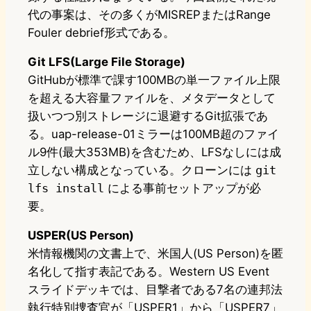
代の事案は、その多くがMISREPまたはRange
Fouler debrief形式である。
Git LFS(Large File Storage)
GitHubが標準で課す100MBの単一ファイル上限
を超える大容量ファイルを、メタデータとして
扱いつつ別ストレージに退避するGit拡張であ
る。uap-release-01ミラーは100MB超のファイ
ル9件(最大353MB)を含むため、LFSなしには成
立しない構成となっている。クローンには
git
lfs install
による事前セットアップが必
要。
USPER(US Person)
米情報機関の文書上で、米国人(US Person)を匿
名化して指す表記である。Western US Event
スライドデッキでは、目撃者である7名の連邦法
執行特別捜査官が「USPER1」から「USPER7」