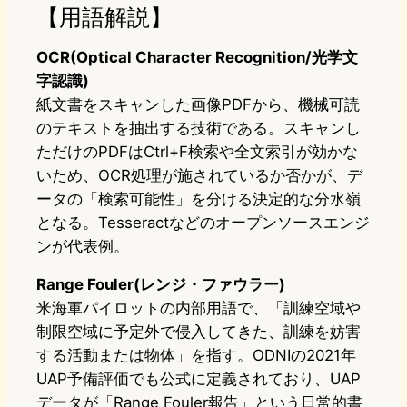
【用語解説】
OCR(Optical Character Recognition/光学文
字認識)
紙文書をスキャンした画像PDFから、機械可読
のテキストを抽出する技術である。スキャンし
ただけのPDFはCtrl+F検索や全文索引が効かな
いため、OCR処理が施されているか否かが、デ
ータの「検索可能性」を分ける決定的な分水嶺
となる。Tesseractなどのオープンソースエンジ
ンが代表例。
Range Fouler(レンジ・ファウラー)
米海軍パイロットの内部用語で、「訓練空域や
制限空域に予定外で侵入してきた、訓練を妨害
する活動または物体」を指す。ODNIの2021年
UAP予備評価でも公式に定義されており、UAP
データが「Range Fouler報告」という日常的書