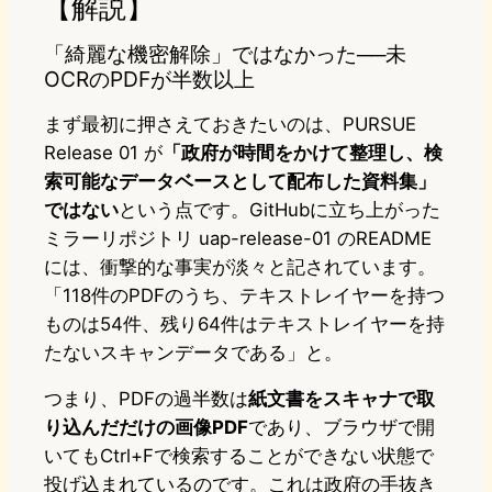
【解説】
「綺麗な機密解除」ではなかった──未
OCRのPDFが半数以上
まず最初に押さえておきたいのは、PURSUE
Release 01 が
「政府が時間をかけて整理し、検
索可能なデータベースとして配布した資料集」
ではない
という点です。GitHubに立ち上がった
ミラーリポジトリ uap-release-01 のREADME
には、衝撃的な事実が淡々と記されています。
「118件のPDFのうち、テキストレイヤーを持つ
ものは54件、残り64件はテキストレイヤーを持
たないスキャンデータである」と。
つまり、PDFの過半数は
紙文書をスキャナで取
り込んだだけの画像PDF
であり、ブラウザで開
いてもCtrl+Fで検索することができない状態で
投げ込まれているのです。これは政府の手抜き