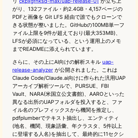
リ
ckpxgfnksd-max/uap-release-01
が立ち上
がり、132ファイル・約2.4GB・4,157ページの
PDFと画像を Git LFS 経由で誰でもクローンで
きる状態が整いました。GitHubの100MB単一フ
ァイル上限を9件が超えており(最大353MB)、
LFSが必須になっている、という運用上のメモ
までREADMEに添えられています。
さらに、その上にAI向けの解析スキル
uap-
release-analyzer
が公開されました。これは
Claude Code/Claude.ai向けに作られた汎用UAP
アーカイブ解析ツールで、PURSUE、FBI
Vault、NARA(米国立公文書館)、AAROといった
異なる出所のUAPフォルダを投入すると、ファ
イル名のプレフィックスから機関を推定し、
pdfplumberでテキスト抽出し、エンティティ
(地名、機関、現象語彙、年クラスタ、5件以上
に登場する人名)を抽出して、最終的に11セクシ