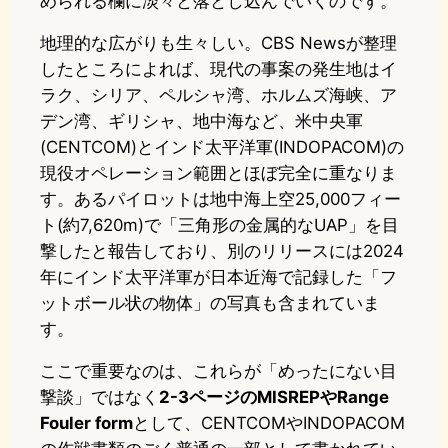
められる欄に淡々と落とし込んでいくのです。
地理的な広がりも生々しい。CBS Newsが整理
したところによれば、現代の事案の発生地はイ
ラク、シリア、ペルシャ湾、ホルムズ海峡、ア
デン湾、ギリシャ、地中海など、米中央軍
(CENTCOM)とインド太平洋軍(INDOPACOM)の
現役オペレーション範囲とほぼ完全に重なりま
す。あるパイロットは地中海上空25,000フィー
ト(約7,620m)で「三角形の金属的なUAP」を目
撃したと報告しており、別のリリースには2024
年にインド太平洋軍が日本近海で記録した「フ
ットボール状の物体」の写真も含まれていま
す。
ここで重要なのは、これらが「めったにない目
撃談」ではなく
2-3ページのMISREPやRange
Fouler form
として、CENTCOMやINDOPACOM